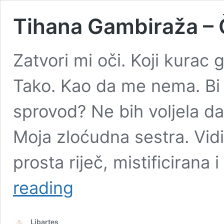
Tihana Gambiraža – 
Zatvori mi oči. Koji kurac g
Tako. Kao da me nema. Bi l
sprovod? Ne bih voljela da
Moja zloćudna sestra. Vidi
prosta riječ, mistificiran
Tihana
reading
Gambiraža
–
Čuvaj
Libartes
me