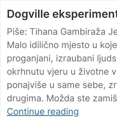
Dogville eksperimen
Piše: Tihana Gambiraža Jes
Malo idilično mjesto u koj
proganjani, izraubani ljuds
okrhnutu vjeru u životne v
ponajviše u same sebe, zr
drugima. Možda ste zamišlj
Dogville
Continue reading
eksperiment