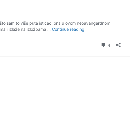
o što sam to više puta isticao, ona u ovom neoavangardnom
Signalizam
ama i izlaže na izložbama …
Continue reading
i
Marina
Comment
4
Abramović