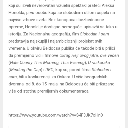
koji su izveli neverovatan vizuelni spektakl prateći Aleksa
Honolda, prvu osobu koja se slobodnim stilom uspela na
najviše vrhove sveta. Bez konopaca i bezbednosne
opreme, Honold je dostigao nemoguće, upisavši se tako u
istoriju. Za Nacionalnu g
eografiju, film
Slobodan i sam
predstavlja najskuplji i najambiciozniji projekat svih
vremena. U okviru Beldocsa publika će takođe biti u prilici
da premijerno vidi i filmove
Okrug Hejl ovog jutra, ove večeri
(
Hale County This Morning, This Evening
),
U raskoraku
(
Minding the Gap
) i
RBG
, koji su, pored filma
Slobodan i
sam
, bili u konkurenciji za Oskara. U više beogradskih
dvorana, od 8. do 15. maja, na Beldocsu će biti prikazano
više od stotinu premijernih dokumentaraca.
https://www.youtube.com/watch?v=S4F3JK7oHn0