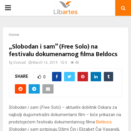
PRIMARY
MENU
Home
„Slobodan i sam” (Free Solo) na
festivalu dokumenarnog filma Beldocs
by
Dzevad
March 16, 2019
0
48
SHARE
0
Slobodan i sam
(
Free Solo
) – aktuelni dobitnik Oskara za
najbolji dugometražni dokumentarni film – biće prikazan na
predstojećem festivalu dokumentarnog filma
Beldocs
.
Slobodan i sam
potpisuju Džimi Čin i Elizabet Čai Vasarelji,