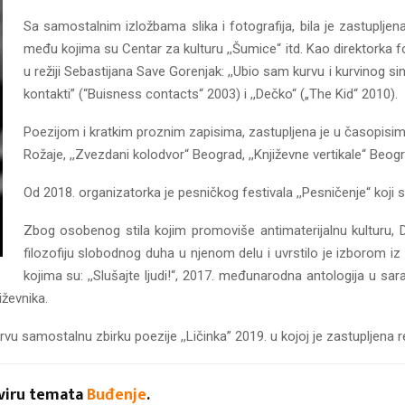
Sa samostalnim izložbama slika i fotografija, bila je zastuplje
među kojima su Centar za kulturu ,,Šumice“ itd. Kao direktorka f
u režiji Sebastijana Save Gorenjak: ,,Ubio sam kurvu i kurvinog sina
kontakti” (“Buisness contacts“ 2003) i ,,Dečko“ („The Kid“ 2010).
Poezijom i kratkim proznim zapisima, zastupljena je u časopisima
Rožaje, ,,Zvezdani kolodvor“ Beograd, ,,Književne vertikale“ Beograd
Od 2018. organizatorka je pesničkog festivala ,,Pesničenje“ koji 
Zbog osobenog stila kojim promoviše antimaterijalnu kulturu, 
filozofiju slobodnog duha u njenom delu i uvrstilo je izborom iz
kojima su: ,,Slušajte ljudi!“, 2017. međunarodna antologija u sa
iževnika.
vu samostalnu zbirku poezije ,,Ličinka” 2019. u kojoj je zastupljena re
kviru temata
Buđenje
.