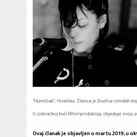
“Humščak”, Hrvatska. Članica je Društva romskih knj
U izdavačkoj kući RRomprodukcija, objavljuje svoju pr
Ovaj članak je objavljen u martu 2019, u o