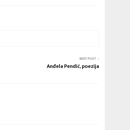
NEXT POST
Anđela Pendić, poezija