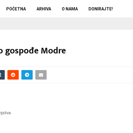
POČETNA
ARHIVA
O NAMA
DONIRAJTE!
ko gospođe Modre
njstva