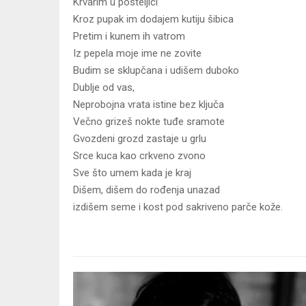
Krvarim u posteljici
Kroz pupak im dodajem kutiju šibica
Pretim i kunem ih vatrom
Iz pepela moje ime ne zovite
Budim se sklupčana i udišem duboko
Dublje od vas,
Neprobojna vrata istine bez ključa
Večno grizeš nokte tuđe sramote
Gvozdeni grozd zastaje u grlu
Srce kuca kao crkveno zvono
Sve što umem kada je kraj
Dišem, dišem do rođenja unazad
izdišem seme i kost pod sakriveno parče kože.