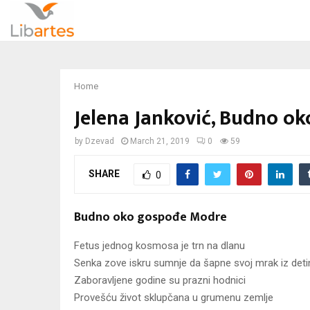
Home
Jelena Janković, Budno o
by
Dzevad
March 21, 2019
0
59
SHARE
0
Budno oko gospođe Modre
Fetus jednog kosmosa je trn na dlanu
Senka zove iskru sumnje da šapne svoj mrak iz deti
Zaboravljene godine su prazni hodnici
Provešću život sklupčana u grumenu zemlje