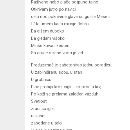
Rašiveno nebo plače potpuno tajno
Otkrivam jutro po navici
celu noć pokrivene glave su gušile Mesec
I šta umem kada mi nije dobro
Da dišem duboko
Da gledam visoko
Miriše kuvani kesten
Sa druge strane vrata je zid
Preduzimač je zabetonirao jednu porodicu
U zablindiranu sobu, u stan
U grobnicu
Plač probija kroz cigle i kruni se u krv,
Po koži se prelama zaleđen vazduh
Svetlost,
zraci su igle,
usijane
zabodene u telo