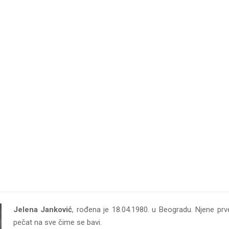
Jelena Janković
, rođena je 18.04.1980. u Beogradu. Njene prve 
pečat na sve čime se bavi.