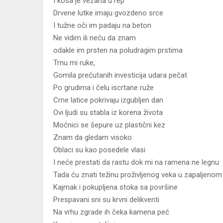
I kosa je vezana u rep
Drvene lutke imaju gvozdeno srce
I tužne oči im padaju na beton
Ne vidim ili neću da znam
odakle im prsten na poludragim prstima
Trnu mi ruke,
Gomila prećutanih investicija udara pečat
Po grudima i čelu iscrtane ruže
Crne latice pokrivaju izgubljen dan
Ovi ljudi su stabla iz korena života
Moćnici se šepure uz plastični kez
Znam da gledam visoko
Oblaci su kao posedele vlasi
I neće prestati da rastu dok mi na ramena ne legnu
Tada ću znati težinu proživljenog veka u zapaljeno
Kajmak i pokupljena stoka sa površine
Prespavani sni su krvni delikventi
Na vrhu zgrade ih čeka kamena peć