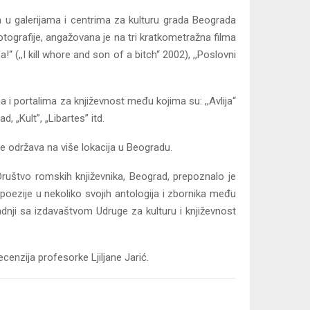
na u galerijama i centrima za kulturu grada Beograda
otografije, angažovana je na tri kratkometražna filma
!“ (,,I kill whore and son of a bitch“ 2002), ,,Poslovni
 i portalima za književnost među kojima su: ,,Avlija“
, „Kult”, „Libartes” itd.
se održava na više lokacija u Beogradu.
Društvo romskih književnika, Beograd, prepoznalo je
 poezije u nekoliko svojih antologija i zbornika među
radnji sa izdavaštvom Udruge za kulturu i književnost
cenzija profesorke Ljiljane Jarić.