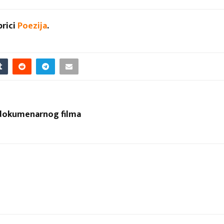
brici
Poezija
.
u dokumenarnog filma