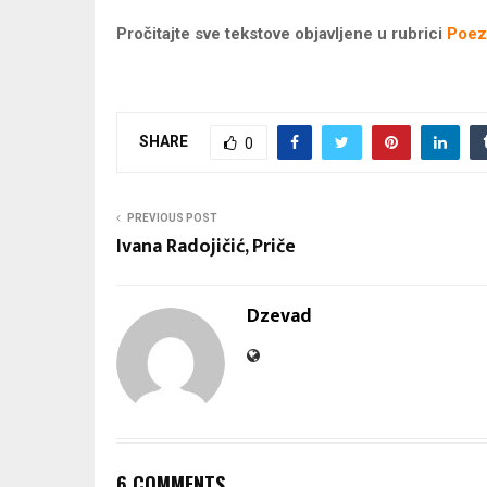
Pročitajte sve tekstove objavljene u rubrici
Poez
SHARE
0
PREVIOUS POST
Ivana Radojičić, Priče
Dzevad
6 COMMENTS