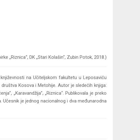
rke „Riznica“, DK „Stari Kolašin“, Zubin Potok, 2018.)
književnosti na Učiteljskom fakultetu u Leposaviću
g društva Kosova i Metohije. Autor je sledećih knjiga:
nja”, „Karavandžija”, „Riznica“. Publikovala je preko
ova. Učesnik je jednog nacionalnog i dva međunarodna