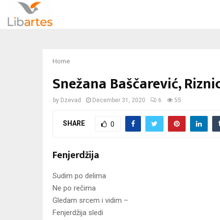
Home
Snežana Baščarević, Rizni
by
Dzevad
December 31, 2020
6
55
SHARE
0
Fenjerdžija
Sudim po delima
Ne po rečima
Gledam srcem i vidim –
Fenjerdžija sledi