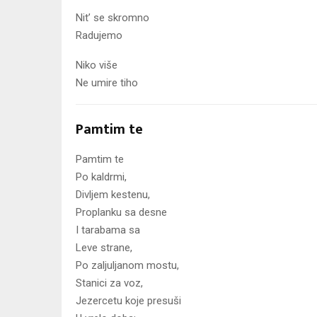
Nit’ se skromno
Radujemo
Niko više
Ne umire tiho
Pamtim te
Pamtim te
Po kaldrmi,
Divljem kestenu,
Proplanku sa desne
I tarabama sa
Leve strane,
Po zaljuljanom mostu,
Stanici za voz,
Jezercetu koje presuši