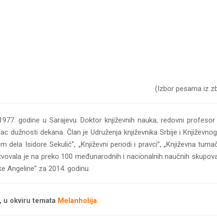
(Izbor pesama iz zbi
977. godine u Sarajevu. Doktor književnih nauka, redovni profesor 
lac dužnosti dekana. Član je Udruženja književnika Srbije i Književno
ela Isidore Sekulić”, „Književni periodi i pravci”, „Književna tumače
Učestvovala je na preko 100 međunarodnih i nacionalnih naučnih skup
ke Angeline” za 2014. godinu.
, u okviru temata
Melanholija.