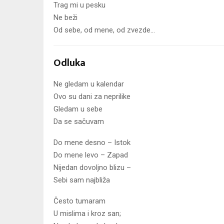
Trag mi u pesku
Ne beži
Od sebe, od mene, od zvezde…
Odluka
Ne gledam u kalendar
Ovo su dani za neprilike
Gledam u sebe
Da se sačuvam
Do mene desno – Istok
Do mene levo – Zapad
Nijedan dovoljno blizu –
Sebi sam najbliža
Često tumaram
U mislima i kroz san;