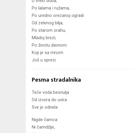
U vrelo doba;
Po lalama i ružama,
Po uredno orezanoj ogradi
Od zelenog bilja;
Po starom orahu,
Mladoj brezi;
Po životu davnom
Koji je sa mnom
Još u sprezi.
Pesma stradalnika
Teče voda besnulja
Od izvora do uvira
Sve je odnela
Nigde čamca
Ni čamdžije,