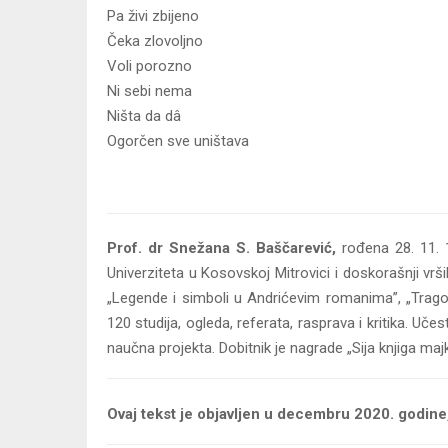
Pa živi zbijeno
Čeka zlovoljno
Voli porozno
Ni sebi nema
Ništa da dâ
Ogorčen sve uništava
Prof. dr Snežana S. Baščarević,
rođena 28. 11. 1
Univerziteta u Kosovskoj Mitrovici i doskorašnji vrši
„Legende i simboli u Andrićevim romanima”, „Tragom d
120 studija, ogleda, referata, rasprava i kritika. 
naučna projekta. Dobitnik je nagrade „Sija knjiga maj
Ovaj tekst je objavljen u decembru 2020. godine