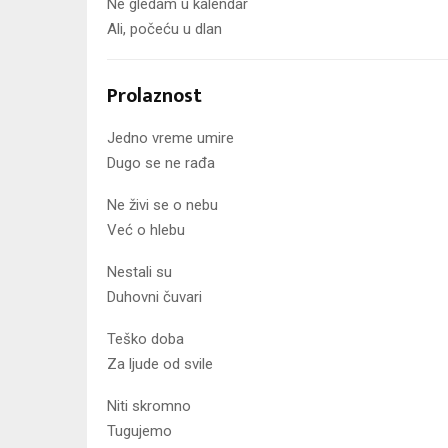
Ne gledam u kalendar
Ali, počeću u dlan
Prolaznost
Jedno vreme umire
Dugo se ne rađa
Ne živi se o nebu
Već o hlebu
Nestali su
Duhovni čuvari
Teško doba
Za ljude od svile
Niti skromno
Tugujemo