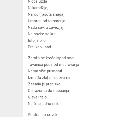
Nigde uzda
Ni kamdžije,
Narod (rasuta snaga)
Umoran od tumaranja
Nadu savi u zavežljaj
Ne nazire se kraj.
Isto je bilo
Pre, kao i sad
Zemlja se kreće ispod nogu
Tavanica puca od mudrovanja
Nema više prisnosti
Između zbilje i ludovanja.
Zastala je prepiska
Od razuma do osećanja
Glava i telo
Ne čine jedno celo
Postradao čovek