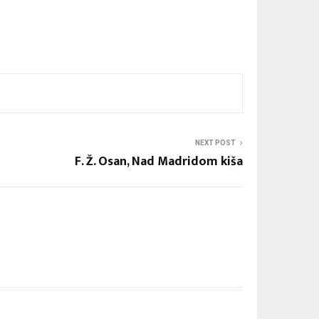
NEXT POST
F. Ž. Osan, Nad Madridom kiša