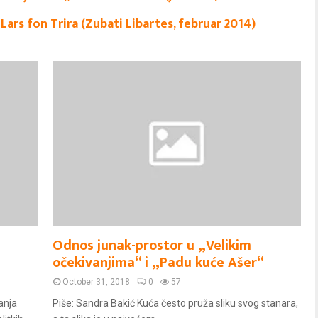
Lars fon Trira (Zubati Libartes, februar 2014)
Odnos junak-prostor u „Velikim
očekivanjima“ i „Padu kuće Ašer“
October 31, 2018
0
57
anja
Piše: Sandra Bakić Kuća često pruža sliku svog stanara,