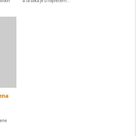
litkih
a ta slika je u najvećem...
vena
žene