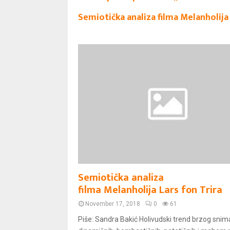
Semiotička analiza filma Melanholija 
Semiotička analiza
filma Melanholija Lars fon Trira
November 17, 2018
0
61
Piše: Sandra Bakić Holivudski trend brzog snim