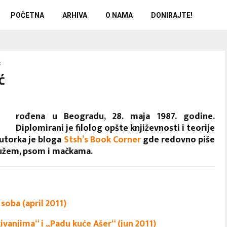
POČETNA
ARHIVA
O NAMA
DONIRAJTE!
ć
ć
rođena u Beogradu, 28. maja 1987. godine.
Diplomirani je filolog opšte književnosti i teorije
utorka je bloga
Stsh’s Book Corner
gde redovno piše
mužem, psom i mačkama.
soba (april 2011)
vanjima“ i „Padu kuće Ašer“ (jun 2011)