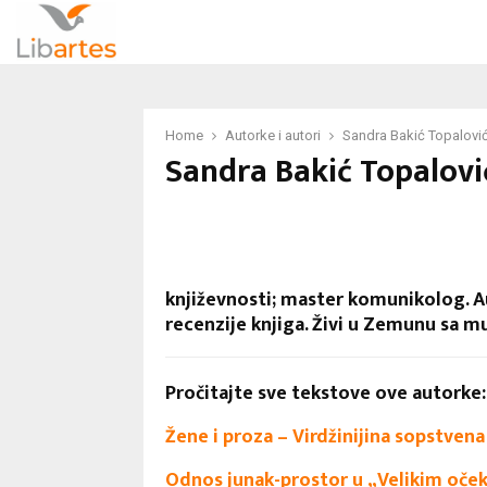
Home
Autorke i autori
Sandra Bakić Topalovi
Sandra Bakić Topalovi
književnosti; master komunikolog. A
recenzije knjiga. Živi u Zemunu sa 
Pročitajte sve tekstove ove autorke:
Žene i proza – Virdžinijina sopstvena 
Odnos junak-prostor u „Velikim očeki