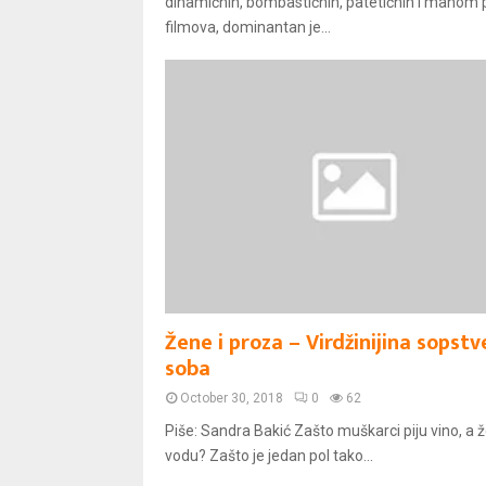
dinamičnih, bombastičnih, patetičnih i mahom p
filmova, dominantan je...
Žene i proza – Virdžinijina sopst
soba
October 30, 2018
0
62
Piše: Sandra Bakić Zašto muškarci piju vino, a 
vodu? Zašto je jedan pol tako...