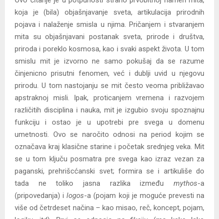
koja je (bila) objašnjavanje sveta, artikulacija prirodnih
pojava i nalaženje smisla u njima. Pričanjem i stvaranjem
mita su objašnjavani postanak sveta, prirode i društva,
priroda i poreklo kosmosa, kao i svaki aspekt života. U tom
smislu mit je izvorno ne samo pokušaj da se razume
činjenicno prisutni fenomen, već i dublji uvid u njegovu
prirodu. U tom nastojanju se mit često veoma približavao
apstraknoj misli. Ipak, proticanjem vremena i razvojem
različitih disciplina i nauka, mit je izgubio svoju spoznajnu
funkciju i ostao je u upotrebi pre svega u domenu
umetnosti. Ovo se naročito odnosi na period kojim se
označava kraj klasične starine i početak srednjeg veka. Mit
se u tom ključu posmatra pre svega kao izraz vezan za
paganski, prehrišcćanski svet; formira se i artikuliše do
tada ne toliko jasna razlika između
mythos
-a
(pripovedanja) i
logos
-a (pojam koji je moguće prevesti na
više od četrdeset načina – kao misao, reč, koncept, pojam,