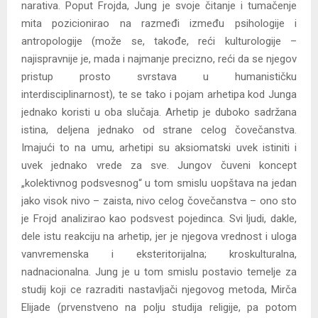
narativa. Poput Frojda, Jung je svoje čitanje i tumačenje
mita pozicionirao na razmeđi između psihologije i
antropologije (može se, takođe, reći kulturologije –
najispravnije je, mada i najmanje precizno, reći da se njegov
pristup prosto svrstava u humanističku
interdisciplinarnost), te se tako i pojam arhetipa kod Junga
jednako koristi u oba slučaja. Arhetip je duboko sadržana
istina, deljena jednako od strane celog čovečanstva.
Imajući to na umu, arhetipi su aksiomatski uvek istiniti i
uvek jednako vrede za sve. Jungov čuveni koncept
„kolektivnog podsvesnog“ u tom smislu uopštava na jedan
jako visok nivo – zaista, nivo celog čovečanstva – ono sto
je Frojd analizirao kao podsvest pojedinca. Svi ljudi, dakle,
dele istu reakciju na arhetip, jer je njegova vrednost i uloga
vanvremenska i eksteritorijalna; kroskulturalna,
nadnacionalna. Jung je u tom smislu postavio temelje za
studij koji ce razraditi nastavljači njegovog metoda, Mirča
Elijade (prvenstveno na polju studija religije, pa potom