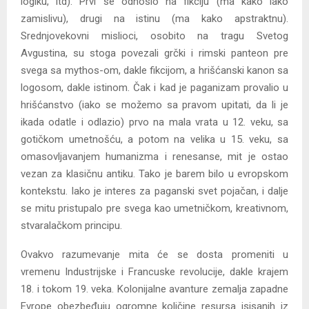
logiku, itd). Prvi se odnosio na fikciju (ma kako lako
zamislivu), drugi na istinu (ma kako apstraktnu).
Srednjovekovni mislioci, osobito na tragu Svetog
Avgustina, su stoga povezali grčki i rimski panteon pre
svega sa mythos-om, dakle fikcijom, a hrišćanski kanon sa
logosom, dakle istinom. Čak i kad je paganizam provalio u
hrišćanstvo (iako se možemo sa pravom upitati, da li je
ikada odatle i odlazio) prvo na mala vrata u 12. veku, sa
gotičkom umetnošću, a potom na velika u 15. veku, sa
omasovljavanjem humanizma i renesanse, mit je ostao
vezan za klasičnu antiku. Tako je barem bilo u evropskom
kontekstu. Iako je interes za paganski svet pojačan, i dalje
se mitu pristupalo pre svega kao umetničkom, kreativnom,
stvaralačkom principu.
Ovakvo razumevanje mita će se dosta promeniti u
vremenu Industrijske i Francuske revolucije, dakle krajem
18. i tokom 19. veka. Kolonijalne avanture zemalja zapadne
Evrope obezbeđuju ogromne količine resursa isisanih iz