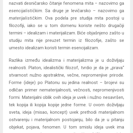
nazvati desničarsko čitanje fenomena mita – nazovimo ga
esencijalističkim
. Sa druge je levičarsko – nazovimo ga
materijalističkim
. Ova podela pre studija mita postoji u
filozofiji, iako se u tom domenu koriste nešto drugačiji
termini – idealizam i materijalizam. Biće objašnjeno zašto u
studiju mita nije preuzet termin iz filozofije, zašto se
umesto idealizam koristi termin esencijalizam.
Razlika između idealizma i materijalizma je u doživljaju
realnosti. Platon, idealistički filozof, tvrdio je da je „prava“
stvarnost nužno apstraktne, večne, nepromenjive prirode.
Forme (ideje) po Platonu su jedina realnost – brojevi su
odličan primer nematerijalnosti, večnosti, nepromenjivosti
formi. Materijalni oblik ovih ideja je uvek i nužno nesavršen,
tek kopija ili kopija kopije jedne forme. U ovom doživljaju
sveta, ideja (misao, koncept) uvek prethodi materijalnom
ostvarenju i materijalnom postojanju, bilo da je u pitanju
objekat, pojava, fenomen. U tom smislu ideja uvek ima