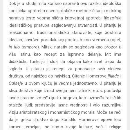
Dok je u studiji mita korisno napraviti ovu razliku, ideološka
i politička upotreba esencijalističke metode čitanja mitskog
narativa jeste veoma slična istovetnoj upotrebi filozofski
idealističkog pristupa sagledavanju stvarnosti. U pitanju je
reakcionarno, tradicionalističko stanovište, koje postulira
idealan, savršen poredak koji postoji mimo vremena (opet,
in illo tempore
). Mitski narativ se sagledava kao prozor u
višu istinu, kao recept za ispravno delanje. Mit ima
didaktičku funkciju i služi da objasni kako svet treba da
izgleda. U pitanju je recept za ponašanje svih slojeva
društva, od najnižeg do najvišeg. Čitanje Homerove
Ilijade
i
Odiseje
u ovom ključu je veoma jednostavno. U pitanju je
slika društva koje iznad svega ceni ratnički etos, postavlja
jasne granice između ljudi i bogova, kao i između različitih
staleža ljudi; predstavlja jasne vrednosti i vrlo razumljivu
viziju aristokratskog i monarhističkog morala. Može se reći
da je grčko društvo dugo koristilo Homerove epove kao
kamen temeljac, ne samo svoje kulture, već i religije