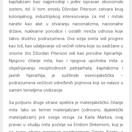
kapitalizam kao najprirodniji i jedini ispravan ekonomski
sistem, itd. U tom smislu Džordan Piterson zatvara krug
kolonijalnog, industrijskog interesovanja za mit i mitski
narativ kao alat u stvaranju nacionalizma, nacionalne
države, nuklearne porodice i ostalih mreža odnosa koje
takvo društvo podrazumeva. Ova vizija sveta vidi progres
kao loš, kao udaljavanje od večnih istina koje su sadržane u
onome što Džordan Piterson vidi kao prirodne hijerarhije.
Njegovo čitanje mita, kao i njegova upotreba mita u
objašnjavanju neophodnosti patrijarhata, kapitalizma i
jasnih hijerarhija, je suštinski esencijalistička –
podrazumeva večitost određenih pojmova koji se nalaze u
samim temeljima civilizacije.
Sa potpuno druge strane spektra je materijalističko čitanje
mita. Iako se termin materijalizam (odnosno, dijalektički
materijalizam) pre svega vezuje za Karla Marksa, ovaj
pravac u studiju mita počinje sa Emilom Dirkemom, koji je
sa svoje strane inspirisan pozitivizmom Ogista Konta, a