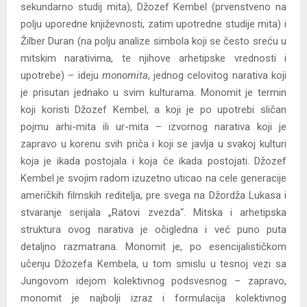
sekundarno studij mita), Džozef Kembel (prvenstveno na
polju uporedne književnosti, zatim upotredne studije mita) i
Žilber Duran (na polju analize simbola koji se često sreću u
mitskim narativima, te njihove arhetipske vrednosti i
upotrebe) – ideju
monomita
, jednog celovitog narativa koji
je prisutan jednako u svim kulturama. Monomit je termin
koji koristi Džozef Kembel, a koji je po upotrebi sličan
pojmu arhi-mita ili ur-mita – izvornog narativa koji je
zapravo u korenu svih priča i koji se javlja u svakoj kulturi
koja je ikada postojala i koja će ikada postojati. Džozef
Kembel je svojim radom izuzetno uticao na cele generacije
američkih filmskih reditelja, pre svega na Džordža Lukasa i
stvaranje serijala „Ratovi zvezda“. Mitska i arhetipska
struktura ovog narativa je očigledna i već puno puta
detaljno razmatrana. Monomit je, po esencijalističkom
učenju Džozefa Kembela, u tom smislu u tesnoj vezi sa
Jungovom idejom kolektivnog podsvesnog – zapravo,
monomit je najbolji izraz i formulacija kolektivnog