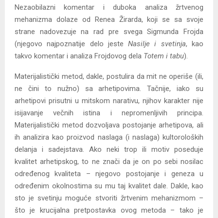
Nezaobilazni komentar i duboka analiza žrtvenog
mehanizma dolaze od Renea Žirarda, koji se sa svoje
strane nadovezuje na rad pre svega Sigmunda Frojda
(njegovo najpoznatije delo jeste
Nasilje i svetinja
, kao
takvo komentar i analiza Frojdovog dela
Totem i tabu
).
Materijalistički metod, dakle, postulira da mit ne operiše (ili,
ne čini to nužno) sa arhetipovima. Tačnije, iako su
arhetipovi prisutni u mitskom narativu, njihov karakter nije
isijavanje večnih istina i nepromenljivih principa.
Materijalistički metod dozvoljava postojanje arhetipova, ali
ih analizira kao proizvod naslaga (i naslaga) kultoroloških
delanja i sadejstava. Ako neki trop ili motiv poseduje
kvalitet arhetipskog, to ne znači da je on po sebi nosilac
određenog kvaliteta – njegovo postojanje i geneza u
određenim okolnostima su mu taj kvalitet dale. Dakle, kao
sto je svetinju moguće stvoriti žrtvenim mehanizmom –
što je krucijalna pretpostavka ovog metoda – tako je