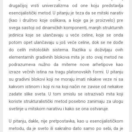
drugačijoj vrsti univerzalizma od one koju predstavlja
esencijalistički metod. U pitanju je teza da se mitski narativ
(kao i društvo koje oslikava, a koje ga je proizvelo) pre
svega sastoji od dinamičkih komponenti, manjih strukturnih
jedinica koje se ulančavaju u veće celine, koje se onda
potom opet ulančavaju u još veće celine, dok se ne dođe
do celih mitoloških sistema. Razlika u doživljaju ovih
elementarnih gradivnih blokova mita je sto ovaj metod ne
podrazumeva nužno da miteme nove arhetipove kao
izraze večnih istina na tragu platonovskih formi. U pitanju
su gradivni blokovi koji ne moraju imati nikakve veze ni sa
kakvom istinom i koji ni na koji način ne zavise od nekakve
zadate slike sveta. U tom smislu se istrazivači mita koji
koriste strukturalistički metod posebno zanimaju za ulogu
svetinje u mitskom narativu i kako se ona ostvaruje.
U pitanju, dakle, nije pretpostavka, kao u esencijalističkom
metodu, da je sveto ili sakralno dato samo po sebi, da je