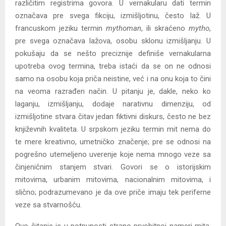
različitim registrima govora. U vernakularu dati termin
označava pre svega fikciju, izmišljotinu, često laž. U
francuskom jeziku termin
mythoman
, ili skraćeno
mytho
,
pre svega označava lažova, osobu sklonu izmišljanju. U
pokušaju da se nešto preciznije definiše vernakularna
upotreba ovog termina, treba istaći da se on ne odnosi
samo na osobu koja priča neistine, već i na onu koja to čini
na veoma razrađen način. U pitanju je, dakle, neko ko
laganju, izmišljanju, dodaje narativnu dimenziju, od
izmišljotine stvara čitav jedan fiktivni diskurs, često ne bez
književnih kvaliteta. U srpskom jeziku termin mit nema do
te mere kreativno, umetničko značenje; pre se odnosi na
pogrešno utemeljeno uverenje koje nema mnogo veze sa
činjeničnim stanjem stvari. Govori se o istorijskim
mitovima, urbanim mitovima, nacionalnim mitovima, i
slično; podrazumevano je da ove priče imaju tek periferne
veze sa stvarnošću.
Ovo čitanje je u potpunosti strano prvobitnoj nameri mita,