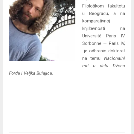
Filološkom fakultetu
u Beogradu, a na
komparativnoj
književnosti na
Université Paris IV
Sorbonne — Paris IV,
je odbranio doktorat
na temu
Nacionalni
mit u delu Džona
Forda i Veljka Bulajica
.