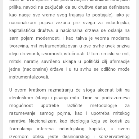
prilika, navodi na zaključak da su društva danas definisana
kao nacije sve vreme svog trajanja to postajale); iako je
nacionalizam pojava vezana pre svega za industrijska,
kapitalistička društva, a nacionalna drzava se oslanja na
sam pojam modernosti, i kao takva je veoma moderna
tvorevina; mit instrumentalizovan u ove svrhe uvek priziva
ideju drevnosti, izvornosti, istočnosti. U tom smislu se mit,
mitski narativ, savršeno uklapa u politički cilj afirmacije
jedne (nacionalne) države i u tu svrhu se odlično može
instrumentalizovati.
U ovom kratkom razmatranju će stoga akcenat biti na
ideološkom čitanju i pisanju mita. Time se podrazumeva
mogućnost upotrebe različite metodologije za
razumevanje samog pojma, kao i upotreba mitskog
narativa. Nacionalizam, kao ideologija koja se koristi za
formulaciju interesa industrijskog kapitala, u svom
izvornom obliku jeste desničarskog i konzervativnog