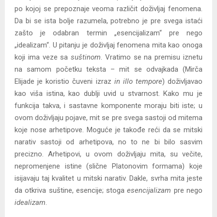
po kojoj se prepoznaje veoma različit doživljaj fenomena.
Da bi se ista bolje razumela, potrebno je pre svega istaći
zašto je odabran termin „esencijalizam“ pre nego
„idealizam“. U pitanju je doživljaj fenomena mita kao onoga
koji ima veze sa
suštinom
. Vratimo se na premisu iznetu
na samom početku teksta – mit se odvajkada (Mirča
Elijade je koristio čuveni izraz
in illo tempore
) doživljavao
kao viša istina, kao dublji uvid u stvarnost. Kako mu je
funkcija takva, i sastavne komponente moraju biti iste; u
ovom doživljaju pojave, mit se pre svega sastoji od mitema
koje nose arhetipove. Moguće je takođe reći da se mitski
narativ sastoji od arhetipova, no to ne bi bilo sasvim
precizno. Arhetipovi, u ovom doživljaju mita, su večite,
nepromenjene istine (slične Platonovim formama) koje
isijavaju taj kvalitet u mitski narativ. Dakle, svrha mita jeste
da otkriva suštine, esencije; stoga
esencijalizam
pre nego
idealizam
.