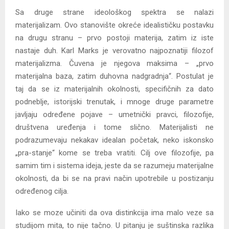
Sa druge strane ideološkog spektra se nalazi
materijalizam. Ovo stanovište okreće idealističku postavku
na drugu stranu – prvo postoji materija, zatim iz iste
nastaje duh. Karl Marks je verovatno najpoznatiji filozof
materijalizma. Čuvena je njegova maksima – „prvo
materijalna baza, zatim duhovna nadgradnja“. Postulat je
taj da se iz materijalnih okolnosti, specifičnih za dato
podneblje, istorijski trenutak, i mnoge druge parametre
javljaju određene pojave – umetnički pravci, filozofije,
društvena uređenja i tome slično. Materijalisti ne
podrazumevaju nekakav idealan početak, neko iskonsko
„pra-stanje“ kome se treba vratiti. Cilj ove filozofije, pa
samim tim i sistema ideja, jeste da se razumeju materijalne
okolnosti, da bi se na pravi način upotrebile u postizanju
određenog cilja.
Iako se moze učiniti da ova distinkcija ima malo veze sa
studijom mita, to nije tačno. U pitanju je suštinska razlika