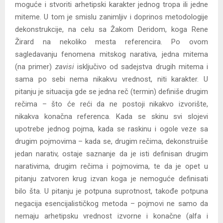
moguće i stvoriti arhetipski karakter jednog tropa ili jedne
miteme. U tom je smislu zanimljiv i doprinos metodologije
dekonstrukcije, na celu sa Žakom Deridom, koga Rene
Žirard na nekoliko mesta referencira. Po ovom
sagledavanju fenomena mitskog narativa, jedna mitema
(na primer)
zavisi
isključivo od sadejstva drugih mitema i
sama po sebi nema nikakvu vrednost, niti karakter. U
pitanju je situacija gde se jedna reč (termin) definiše drugim
rečima – što će reći da ne postoji nikakvo izvorište,
nikakva konačna referenca. Kada se skinu svi slojevi
upotrebe jednog pojma, kada se raskinu i ogole veze sa
drugim pojmovima – kada se, drugim rečima, dekonstruiše
jedan narativ, ostaje saznanje da je isti definisan drugim
narativima, drugim rečima i pojmovima, te da je opet u
pitanju zatvoren krug izvan koga je nemoguće definisati
bilo šta. U pitanju je potpuna suprotnost, takođe potpuna
negacija esencijalističkog metoda – pojmovi ne samo da
nemaju arhetipsku vrednost izvorne i konačne (alfa i