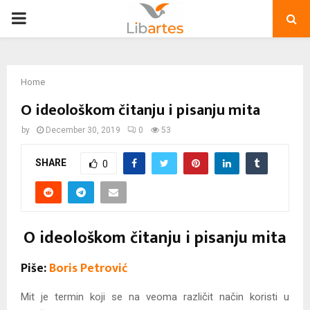
PRIMARY
MENU
Home
O ideološkom čitanju i pisanju mita
by
December 30, 2019
0
53
SHARE
0
O ideološkom čitanju i pisanju mita
Piše:
Boris Petrović
Mit je termin koji se na veoma različit način koristi u