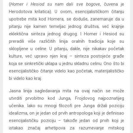
(
Homer i Hesiod su nam dali sve bogove
, čuvena je
Herodotova krilatica). U ovom, esencijalističkom čitanju
upotrebe mita kod Homera, se doduše, zanemaruje da u
pitanju nije kamen temeljac jednog društva, već krajnje
eklektična sinteza jednog drugog. I Homer i Hesiod su
preradili više različitih linija oralnih tradicija koje su
sklopljene u celine. U pitanju, dakle, nije nikakav početak
kulture, već upravo njen kraj – sinteza postojeće građe
koja se sinkretički uklapa u jednu skladnu celinu. Ono što bi
esencijalističko čitanje videlo kao početak, materijalističko
bi videlo kao kraj.
Jasna linija sagledavanja mita na ovaj način se može
utvrditi prvobitno kod Junga, Frojdovog najpoznatijeg
učenika. Iako su mnogi filozofi pre Junga držali poziciju
idealizma, on je jedan od prvih antropologa koji je definisao
esencijalističku poziciju – takođe jedan od prvih koji je
istakao značaj arhetipova za razumevanje mitskog