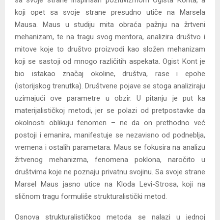
koji opet sa svoje strane presudno utiče na Marsela
Mausa. Maus u studiju mita obraća pažnju na žrtveni
mehanizam, te na tragu svog mentora, analizira društvo i
mitove koje to društvo proizvodi kao složen mehanizam
koji se sastoji od mnogo različitih aspekata. Ogist Kont je
bio istakao značaj okoline, društva, rase i epohe
(istorijskog trenutka). Društvene pojave se stoga analiziraju
uzimajući ove parametre u obzir. U pitanju je put ka
materijalističkoj metodi, jer se polazi od pretpostavke da
okolnosti oblikuju fenomen – ne da on prethodno već
postoji i emanira, manifestuje se nezavisno od podneblja,
vremena i ostalih parametara. Maus se fokusira na analizu
žrtvenog mehanizma, fenomena poklona, naročito u
društvima koje ne poznaju privatnu svojinu. Sa svoje strane
Marsel Maus jasno utice na Kloda Levi-Strosa, koji na
sličnom tragu formuliše strukturalistički metod.
Osnova strukturalističkog metoda se nalazi u jednoj