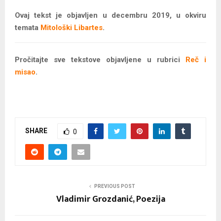
Ovaj tekst je objavljen u decembru 2019, u okviru
temata
Mitološki Libartes
.
Pročitajte sve tekstove objavljene u rubrici
Reč i
misao
.
SHARE
0
PREVIOUS POST
Vladimir Grozdanić, Poezija