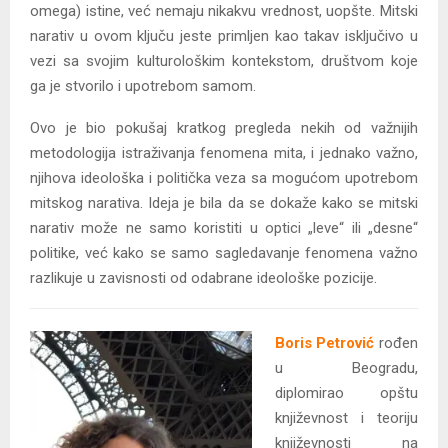
omega) istine, već nemaju nikakvu vrednost, uopšte. Mitski
narativ u ovom ključu jeste primljen kao takav isključivo u
vezi sa svojim kulturološkim kontekstom, društvom koje
ga je stvorilo i upotrebom samom.
Ovo je bio pokušaj kratkog pregleda nekih od važnijih
metodologija istraživanja fenomena mita, i jednako važno,
njihova ideološka i politička veza sa mogućom upotrebom
mitskog narativa. Ideja je bila da se dokaže kako se mitski
narativ može ne samo koristiti u optici „leve“ ili „desne“
politike, već kako se samo sagledavanje fenomena važno
razlikuje u zavisnosti od odabrane ideološke pozicije.
Boris Petrović
rođen
u Beogradu,
diplomirao opštu
književnost i teoriju
književnosti na