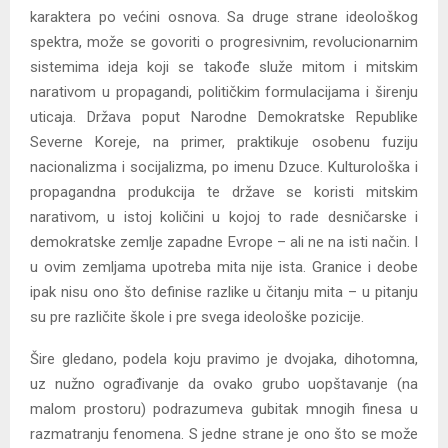
karaktera po većini osnova. Sa druge strane ideološkog
spektra, može se govoriti o progresivnim, revolucionarnim
sistemima ideja koji se takođe služe mitom i mitskim
narativom u propagandi, političkim formulacijama i širenju
uticaja. Država poput Narodne Demokratske Republike
Severne Koreje, na primer, praktikuje osobenu fuziju
nacionalizma i socijalizma, po imenu Dzuce. Kulturološka i
propagandna produkcija te države se koristi mitskim
narativom, u istoj količini u kojoj to rade desničarske i
demokratske zemlje zapadne Evrope – ali ne na isti način. I
u ovim zemljama upotreba mita nije ista. Granice i deobe
ipak nisu ono što definise razlike u čitanju mita – u pitanju
su pre različite škole i pre svega ideološke pozicije.
Šire gledano, podela koju pravimo je dvojaka, dihotomna,
uz nužno ograđivanje da ovako grubo uopštavanje (na
malom prostoru) podrazumeva gubitak mnogih finesa u
razmatranju fenomena. S jedne strane je ono što se može