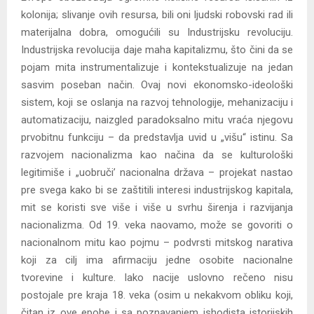
kolonija; slivanje ovih resursa, bili oni ljudski robovski rad ili
materijalna dobra, omogućili su Industrijsku revoluciju.
Industrijska revolucija daje maha kapitalizmu, što čini da se
pojam mita instrumentalizuje i kontekstualizuje na jedan
sasvim poseban način. Ovaj novi ekonomsko-ideološki
sistem, koji se oslanja na razvoj tehnologije, mehanizaciju i
automatizaciju, naizgled paradoksalno mitu vraća njegovu
prvobitnu funkciju – da predstavlja uvid u „višu“ istinu. Sa
razvojem nacionalizma kao načina da se kulturološki
legitimiše i „uobruči’ nacionalna država – projekat nastao
pre svega kako bi se zaštitili interesi industrijskog kapitala,
mit se koristi sve više i više u svrhu širenja i razvijanja
nacionalizma. Od 19. veka naovamo, može se govoriti o
nacionalnom mitu kao pojmu – podvrsti mitskog narativa
koji za cilj ima afirmaciju jedne osobite nacionalne
tvorevine i kulture. Iako nacije uslovno rečeno nisu
postojale pre kraja 18. veka (osim u nekakvom obliku koji,
čitan iz ove epohe i sa poznavanjem ishodista istorijskih