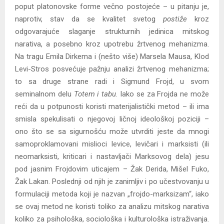
poput platonovske forme večno postojeće – u pitanju je,
naprotiv, stav da se kvalitet svetog
postiže
kroz
odgovarajuće slaganje strukturnih jedinica mitskog
narativa, a posebno kroz upotrebu žrtvenog mehanizma.
Na tragu Emila Dirkema i (nešto više) Marsela Mausa, Klod
Levi-Stros posvećuje pažnju analizi žrtvenog mehanizma;
to sa druge strane radi i Sigmund Frojd, u svom
seminalnom delu
Totem i tabu
. Iako se za Frojda ne može
reći da u potpunosti koristi materijalistički metod – ili ima
smisla spekulisati o njegovoj ličnoj ideološkoj poziciji –
ono što se sa sigurnošću može utvrditi jeste da mnogi
samoproklamovani mislioci levice, levičari i marksisti (ili
neomarksisti, kriticari i nastavljači Marksovog dela) jesu
pod jasnim Frojdovim uticajem – Žak Derida, Mišel Fuko,
Žak Lakan. Poslednji od njih je zanimljiv i po učestvovanju u
formulaciji metoda koji je nazvan „frojdo-marksizam“, iako
se ovaj metod ne koristi toliko za analizu mitskog narativa
koliko za psihološka, sociološka i kulturološka istraživanja.