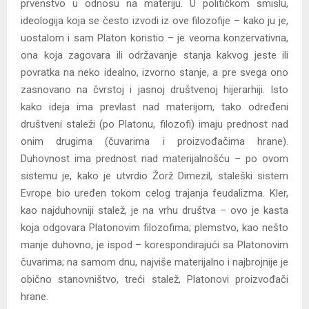
prvenstvo u odnosu na materiju. U političkom smislu,
ideologija koja se često izvodi iz ove filozofije – kako ju je,
uostalom i sam Platon koristio – je veoma konzervativna,
ona koja zagovara ili održavanje stanja kakvog jeste ili
povratka na neko idealno, izvorno stanje, a pre svega ono
zasnovano na čvrstoj i jasnoj društvenoj hijerarhiji. Isto
kako ideja ima prevlast nad materijom, tako određeni
društveni staleži (po Platonu, filozofi) imaju prednost nad
onim drugima (čuvarima i proizvođačima hrane).
Duhovnost ima prednost nad materijalnošću – po ovom
sistemu je, kako je utvrdio Žorž Dimezil, staleški sistem
Evrope bio uređen tokom celog trajanja feudalizma. Kler,
kao najduhovniji stalež, je na vrhu društva – ovo je kasta
koja odgovara Platonovim filozofima; plemstvo, kao nešto
manje duhovno, je ispod – korespondirajući sa Platonovim
čuvarima; na samom dnu, najviše materijalno i najbrojnije je
obično stanovništvo, treći stalež, Platonovi proizvođači
hrane.