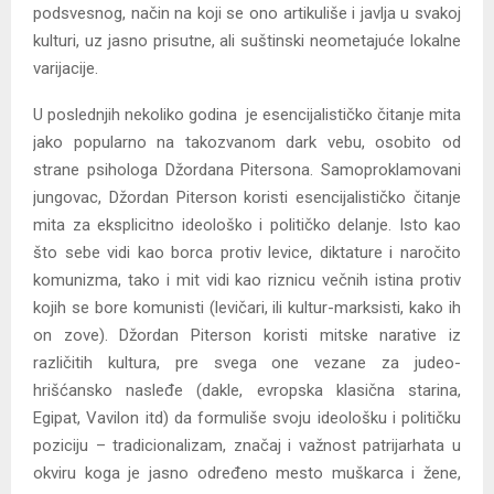
podsvesnog, način na koji se ono artikuliše i javlja u svakoj
kulturi, uz jasno prisutne, ali suštinski neometajuće lokalne
varijacije.
U poslednjih nekoliko godina je esencijalističko čitanje mita
jako popularno na takozvanom dark vebu, osobito od
strane psihologa Džordana Pitersona. Samoproklamovani
jungovac, Džordan Piterson koristi esencijalističko čitanje
mita za eksplicitno ideološko i političko delanje. Isto kao
što sebe vidi kao borca protiv levice, diktature i naročito
komunizma, tako i mit vidi kao riznicu večnih istina protiv
kojih se bore komunisti (levičari, ili kultur-marksisti, kako ih
on zove). Džordan Piterson koristi mitske narative iz
različitih kultura, pre svega one vezane za judeo-
hrišćansko nasleđe (dakle, evropska klasična starina,
Egipat, Vavilon itd) da formuliše svoju ideološku i političku
poziciju – tradicionalizam, značaj i važnost patrijarhata u
okviru koga je jasno određeno mesto muškarca i žene,