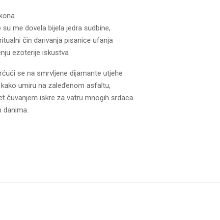
skona
u me dovela bijela jedra sudbine,
tualni čin darivanja pisanice ufanja
nju ezoterije iskustva
ćući se na smrvljene dijamante utjehe
 kako umiru na zaleđenom asfaltu,
jet čuvanjem iskre za vatru mnogih srdaca
im danima.