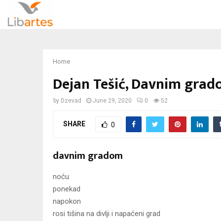
Home
Dejan Tešić, Davnim gra
by
Dzevad
June 29, 2020
0
52
SHARE
0
davnim gradom
noću
ponekad
napokon
rosi tišina na divlji i napaćeni grad