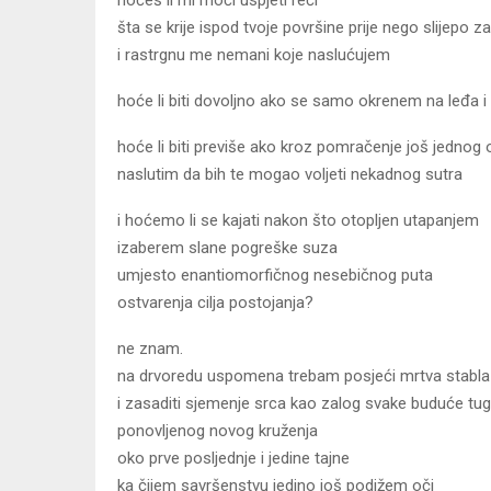
hoćeš li mi moći uspjeti reći
šta se krije ispod tvoje površine prije nego slijepo 
i rastrgnu me nemani koje naslućujem
hoće li biti dovoljno ako se samo okrenem na leđa i
hoće li biti previše ako kroz pomračenje još jednog 
naslutim da bih te mogao voljeti nekadnog sutra
i hoćemo li se kajati nakon što otopljen utapanjem
izaberem slane pogreške suza
umjesto enantiomorfičnog nesebičnog puta
ostvarenja cilja postojanja?
ne znam.
na drvoredu uspomena trebam posjeći mrtva stabla
i zasaditi sjemenje srca kao zalog svake buduće tu
ponovljenog novog kruženja
oko prve posljednje i jedine tajne
ka čijem savršenstvu jedino još podižem oči