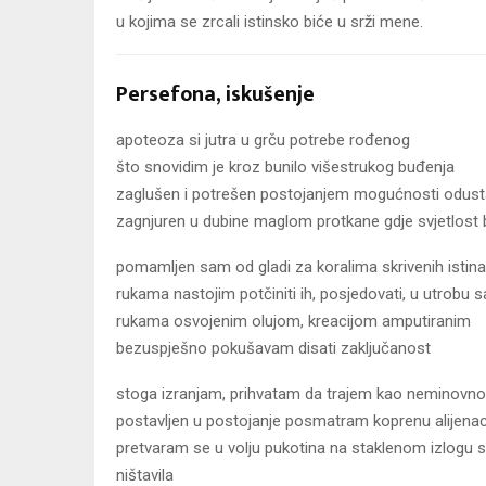
u kojima se zrcali istinsko biće u srži mene.
Persefona, iskušenje
apoteoza si jutra u grču potrebe rođenog
što snovidim je kroz bunilo višestrukog buđenja
zaglušen i potrešen postojanjem mogućnosti odust
zagnjuren u dubine maglom protkane gdje svjetlost 
pomamljen sam od gladi za koralima skrivenih istina
rukama nastojim potčiniti ih, posjedovati, u utrobu s
rukama osvojenim olujom, kreacijom amputiranim
bezuspješno pokušavam disati zaključanost
stoga izranjam, prihvatam da trajem kao neminovn
postavljen u postojanje posmatram koprenu alijenaci
pretvaram se u volju pukotina na staklenom izlogu sv
ništavila