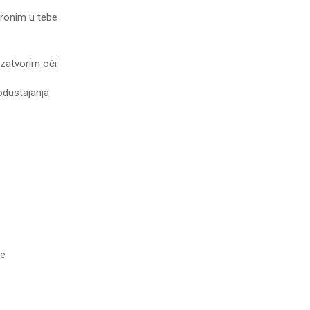
zaronim u tebe
 zatvorim oči
odustajanja
ge