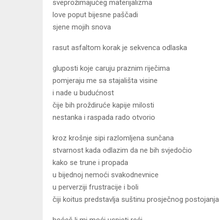
sveprožimajućeg materijalizma
love poput bijesne paščadi
sjene mojih snova
rasut asfaltom korak je sekvenca odlaska
gluposti koje caruju praznim riječima
pomjeraju me sa stajališta visine
i nade u budućnost
čije bih proždiruće kapije milosti
nestanka i raspada rado otvorio
kroz krošnje sipi razlomljena sunčana
stvarnost kada odlazim da ne bih svjedočio
kako se trune i propada
u bijednoj nemoći svakodnevnice
u perverziji frustracije i boli
čiji koitus predstavlja suštinu prosječnog postojanja