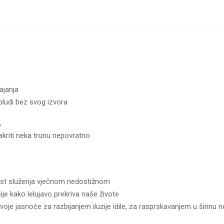
ajanja
bludi bez svog izvora
,
akriti neka trunu nepovratno
ost služenja vječnom nedostižnom
je kako lelujavo prekriva naše živote
oje jasnoće za razbijanjem iluzije idile, za rasprskavanjem u širinu