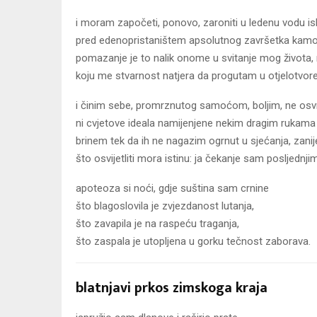
i moram započeti, ponovo, zaroniti u ledenu vodu i
pred edenopristaništem apsolutnog završetka kamo s
pomazanje je to nalik onome u svitanje mog života, ri
koju me stvarnost natjera da progutam u otjelotvore
i činim sebe, promrznutog samoćom, boljim, ne osvr
ni cvjetove ideala namijenjene nekim dragim rukama
brinem tek da ih ne nagazim ogrnut u sjećanja, zani
što osvijetliti mora istinu: ja čekanje sam posljednj
apoteoza si noći, gdje suština sam crnine
što blagoslovila je zvjezdanost lutanja,
što zavapila je na raspeću traganja,
što zaspala je utopljena u gorku tečnost zaborava.
blatnjavi prkos zimskoga kraja