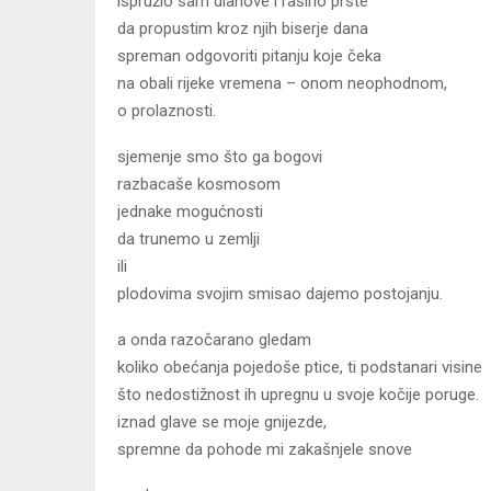
ispružio sam dlanove i raširio prste
da propustim kroz njih biserje dana
spreman odgovoriti pitanju koje čeka
na obali rijeke vremena – onom neophodnom,
o prolaznosti.
sjemenje smo što ga bogovi
razbacaše kosmosom
jednake mogućnosti
da trunemo u zemlji
ili
plodovima svojim smisao dajemo postojanju.
a onda razočarano gledam
koliko obećanja pojedoše ptice, ti podstanari visine
što nedostižnost ih upregnu u svoje kočije poruge.
iznad glave se moje gnijezde,
spremne da pohode mi zakašnjele snove