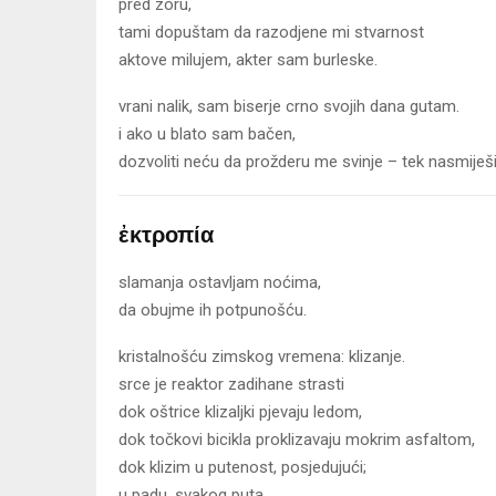
pred zoru,
tami dopuštam da razodjene mi stvarnost
aktove milujem, akter sam burleske.
vrani nalik, sam biserje crno svojih dana gutam.
i ako u blato sam bačen,
dozvoliti neću da prožderu me svinje – tek nasmiješit
ἐκτροπία
slamanja ostavljam noćima,
da obujme ih potpunošću.
kristalnošću zimskog vremena: klizanje.
srce je reaktor zadihane strasti
dok oštrice klizaljki pjevaju ledom,
dok točkovi bicikla proklizavaju mokrim asfaltom,
dok klizim u putenost, posjedujući;
u padu, svakog puta.