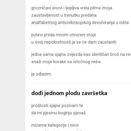
grozničavi snovi i ljepljiva vrela plima znoja
zaustavljenost u trenutku predaha
analfabetnog anticivilizacijskog devolviranja u ništa
putevi preda mnom otvoreni stoje
u ovoj nepokretnosti ja se ne dam zaustaviti
jedna sama sjajna zvijezda kao identičan broš na rev
snaži moje korake sa istočnog neba
ja odlazim.
dođi jednom plodu završetka
prošlosti sjajne pozivam te
da mi pjesmu boginjo pjevaš
mizerne kategorije i nivoi