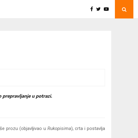
 prepravljanje u potrazi.
iše prozu (objavljivao u
Rukopisima
), crta i postavlja