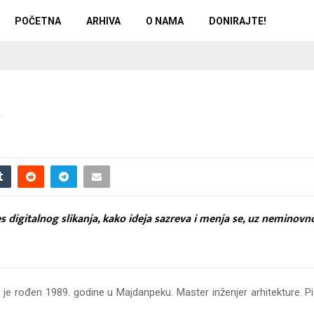
POČETNA
ARHIVA
O NAMA
DONIRAJTE!
y
 digitalnog slikanja, kako ideja sazreva i menja se, uz neminovno
, je rođen 1989. godine u Majdanpeku. Master inženjer arhitekture. P