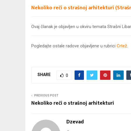
Nekoliko reči o strašnoj arhitekturi (Stra
Ovaj članak je objavljen u okviru temata Strašni Liba
Pogledajte ostale radove objavljene u rubrici
Crtež
.
SHARE
0
PREVIOUS POST
Nekoliko reči o strašnoj arhitekturi
Dzevad