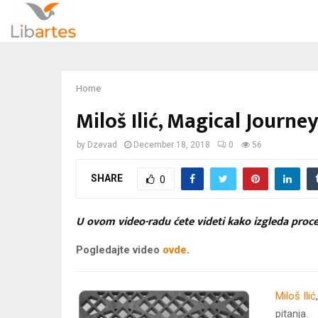
Home
Miloš Ilić, Magical Journe
by
Dzevad
December 18, 2018
0
56
SHARE
0
U ovom video-radu ćete videti kako izgleda proces
Pogledajte video
ovde
.
Miloš Ilić
pitanja.