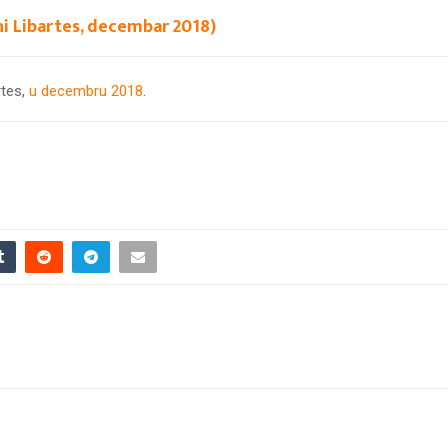
šni Libartes, decembar 2018)
rtes,
u decembru 2018
.