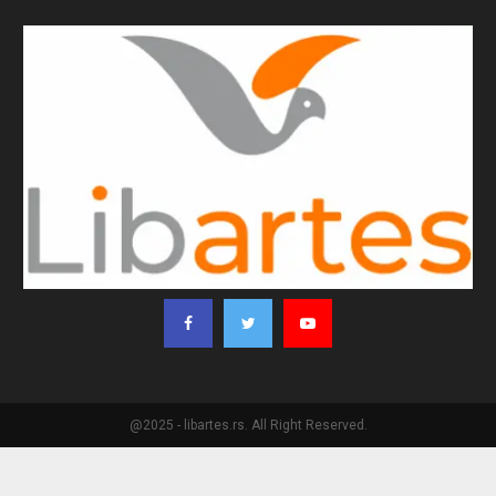
@2025 - libartes.rs. All Right Reserved.