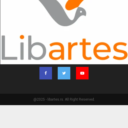
@2025 - libartes.rs. All Right Reserved.