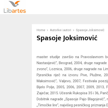
Home
Autorke i autori
Spasoje Joksimović
Spasoje Joksimović
master studije završio na Pravoslavnom b
Nastasijević“, Beograd, 2004, druge nagrade 
zvono“, Loznica, 2006, druge nagrade na Lim
Pjesnička riječ na izvoru Pive, Plužine, 
Maksimović“, Valjevo, 2007, Festivala poezi
Bijelo Polje, 2005, 2006, 2007, 2009, 2013, F
Zaječar, 2015. Učesnik Rukopisa 35 i 36, Panč
Dobitnik nagrade „Spasoje Pajo Blagojević“, na
„Timočke lire“, najvišeg pesničkog priznanja 