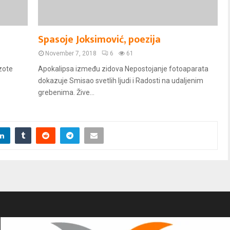
Spasoje Joksimović, poezija
November 7, 2018
6
61
zote
Apokalipsa između zidova Nepostojanje fotoaparata
dokazuje Smisao svetlih ljudi i Radosti na udaljenim
grebenima. Žive...