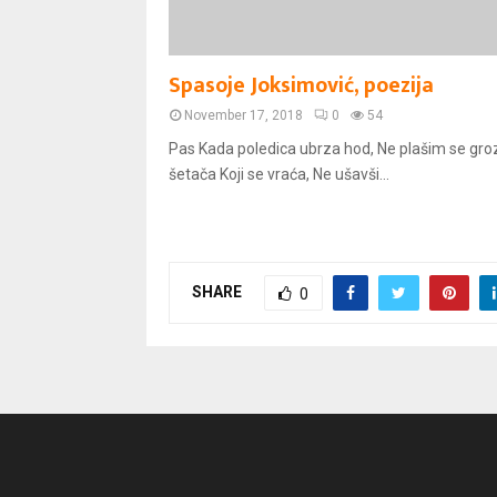
Spasoje Joksimović, poezija
November 17, 2018
0
54
Pas Kada poledica ubrza hod, Ne plašim se gro
šetača Koji se vraća, Ne ušavši...
SHARE
0