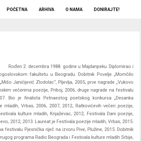
POČETNA
ARHIVA
O NAMA
DONIRAJTE!
Rođen 2. decembra 1988. godine u Majdanpeku. Diplomirao i
ogoslovskom fakultetu u Beogradu. Dobitnik Povelje „Momčilo
„Mišo Janićijević Zlodolac“, Pljevlja, 2005, prve nagrade „Vukovo
skim večerima poezije, Priboj, 2006, druge nagrade na festivalu
2007. Bio je finalista Petnaestog poetskog konkursa „Desanka
je mladih, Vrbas, 2006, 2007, 2012, Ratkovićevih večeri poezije,
estivala kulture mladih, Knjaževac, 2012, Festivala Dani poezije,
evo, 2012, 2013. Laureat je Festivala poezije mladih, Vrbas, 2015.
 festivalu Pjesnička riječ na izvoru Pive, Plužine, 2015. Dobitnik
Drugog programa Radio Beograda i Festivala kulture mladih Srbije,