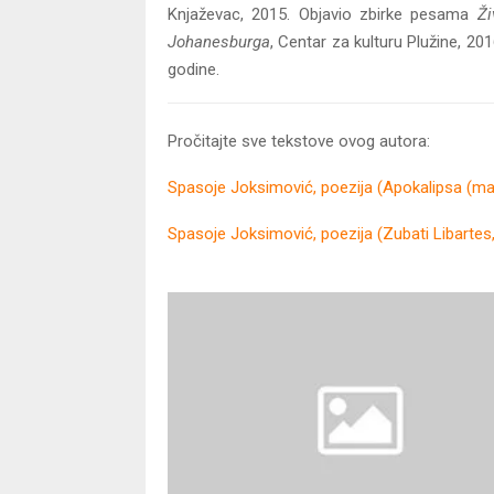
Knjaževac, 2015. Objavio zbirke pesama
Ži
Johanesburga
, Centar za kulturu Plužine, 20
godine.
Pročitajte sve tekstove ovog autora:
Spasoje Joksimović, poezija (Apokalipsa (ma
Spasoje Joksimović, poezija (Zubati Libartes