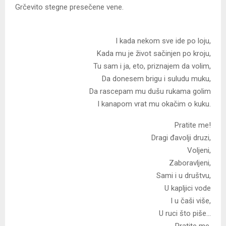
Grčevito stegne presečene vene.
I kada nekom sve ide po loju,
Kada mu je život sačinjen po kroju,
Tu sam i ja, eto, priznajem da volim,
Da donesem brigu i suludu muku,
Da rascepam mu dušu rukama golim
I kanapom vrat mu okačim o kuku.
Pratite me!
Dragi đavolji druzi,
Voljeni,
Zaboravljeni,
Sami i u društvu,
U kapljici vode
I u čaši više,
U ruci što piše…
Pratite me,