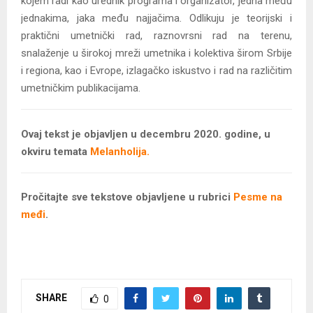
kojem radi kao urednik programa i organizator, jedna među
jednakima, jaka među najjačima. Odlikuju je teorijski i
praktični umetnički rad, raznovrsni rad na terenu,
snalaženje u širokoj mreži umetnika i kolektiva širom Srbije
i regiona, kao i Evrope, izlagačko iskustvo i rad na različitim
umetničkim publikacijama.
Ovaj tekst je objavljen u decembru 2020. godine, u
okviru temata
Melanholija.
Pročitajte sve tekstove objavljene u rubrici
Pesme na
međi
.
SHARE
0