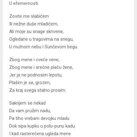
U efemernosti.
Zovite me slabićem
Ili nežne duše mladićem,
Ali moje su snage skrivene,
Ogledane u tragovima na snegu,
U mutnom nebu i Sunčevom begu.
Zbog mene i cveće vene,
Zbog mene i srećne plaču žene,
Jer ja ne podnosim lepotu,
Plašim je se, grozim,
Za kraj svega stalno prosim.
Sakrijem se nekad
Da vam pružim nadu,
Pa tiho vrebam devojku mladu
Dok sipa kupku u polu-punu kadu.
I kad rasterećena ugleda mene