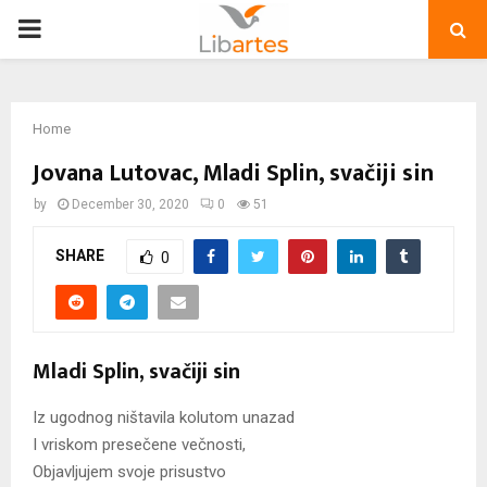
PRIMARY
MENU
Home
Jovana Lutovac, Mladi Splin, svačiji sin
by
December 30, 2020
0
51
SHARE
0
Mladi Splin, svačiji sin
Iz ugodnog ništavila kolutom unazad
I vriskom presečene večnosti,
Objavljujem svoje prisustvo