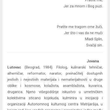
Jer za mnom i Bog puzi.
Pratite me tragom crne žuči,
Jer što i vas da ne muči
Mladi Splin,
Svačiji sin.
Jovana
Lutovac
(Beograd, 1984). Filolog, kulinarski tehničar,
alhemičar, reformator, narator, preinačitelj dostupnih
jestivih i nejestivih materijala i nematerijalnosti u druge
oblike i kosmose, kolažista, asamblažista, kuvarica,
drugarica. Njeno višegodišnje iskustvo u umetničkim
kolektivima sticano kojekuda, kulminira u inicijaciji i
organizaciji Autonomnog kulturnog centra Matrijaršija, u