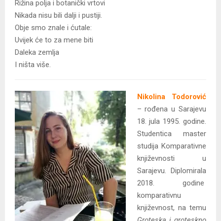
Rižina polja i botanički vrtovi
Nikada nisu bili dalji i pustiji.
Obje smo znale i ćutale:
Uvijek će to za mene biti
Daleka zemlja
I ništa više.
Nikolina Todorović
– rođena u Sarajevu
18. jula 1995. godine.
Studentica master
studija Komparativne
književnosti u
Sarajevu. Diplomirala
2018. godine
komparativnu
književnost, na temu
Groteska i groteskno