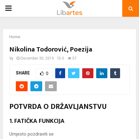
PRIMARY
MENU
Home
Nikolina Todorović, Poezija
by
December 30, 2019
0
57
SHARE
0
POTVRDA O DRŽAVLJANSTVU
1. FATIČKA FUNKCIJA
Umjesto pozdraviti se