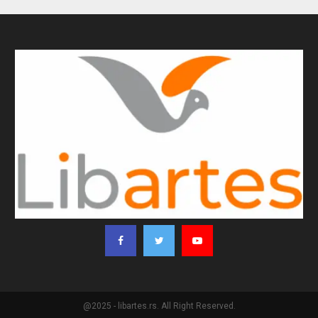
@2025 - libartes.rs. All Right Reserved.