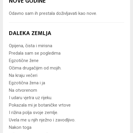
NOVE GODINE
Odavno sam ih prestala doživljavati kao nove.
DALEKA ZEMLJA
Opijena, čista i mirisna
Predala sam se pogledima
Egzotične žene
Očima drugačijim od mojih.
Na kraju večeri
Egzotična žena i ja
Na otvorenom
I udaru vjetra uz rijeku.
Pokazala mi je botaničke vrtove
I rižina polja svoje zemlje.
Uvela me u njih nježno i zavodljivo.
Nakon toga