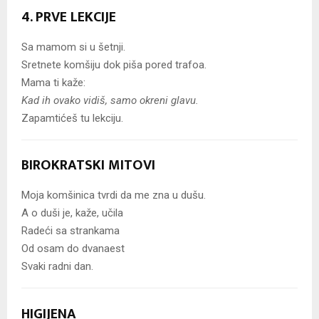
4. PRVE LEKCIJE
Sa mamom si u šetnji.
Sretnete komšiju dok piša pored trafoa.
Mama ti kaže:
Kad ih ovako vidiš, samo okreni glavu.
Zapamtićeš tu lekciju.
BIROKRATSKI MITOVI
Moja komšinica tvrdi da me zna u dušu.
A o duši je, kaže, učila
Radeći sa strankama
Od osam do dvanaest
Svaki radni dan.
HIGIJENA