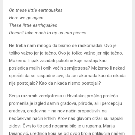
Oh these little earthquakes
Here we go again
These little earthquakes
Doesn’t take much to rip us into pieces
Ne treba nam mnogo da bismo se raskomadali. Ovo je
toliko važno jer je tačno. Ovo je toliko važno jer nije tačno.
Možemo li ipak zazidati pukotine koje nastaju kao
posledica malih i onih većih zemljotresa? Možemo li nekad
sprečiti da se raspadne sve, da se rakomada kao da nikada
nije postojalo? Kao da nikada nismo postojali?
Serija razornih zemljotresa u Hrvatskoj prošlog proleća
promenila je izgled samih gradova, prirode, ali i percepciju
gradova, građevina – na nov način propadljivih, na
neočekivan način krhkih. Krov nad glavom držali su napukli
zidovi. Čvrsto tlo pod nogama bilo je u rupama. Marija
Dejanović, urednica koja se od ovog broja priključila našem