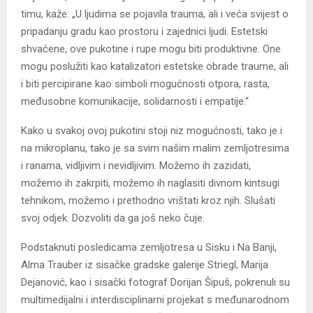
timu, kaže: „U ljudima se pojavila trauma, ali i veća svijest o
pripadanju gradu kao prostoru i zajednici ljudi. Estetski
shvaćene, ove pukotine i rupe mogu biti produktivne. One
mogu poslužiti kao katalizatori estetske obrade traume, ali
i biti percipirane kao simboli mogućnosti otpora, rasta,
međusobne komunikacije, solidarnosti i empatije.“
Kako u svakoj ovoj pukotini stoji niz mogućnosti, tako je i
na mikroplanu, tako je sa svim našim malim zemljotresima
i ranama, vidljivim i nevidljivim. Možemo ih zazidati,
možemo ih zakrpiti, možemo ih naglasiti divnom kintsugi
tehnikom, možemo i prethodno vrištati kroz njih. Slušati
svoj odjek. Dozvoliti da ga još neko čuje.
Podstaknuti posledicama zemljotresa u Sisku i Na Banji,
Alma Trauber iz sisačke gradske galerije Striegl, Marija
Dejanović, kao i sisački fotograf Dorijan Šipuš, pokrenuli su
multimedijalni i interdisciplinarni projekat s međunarodnom