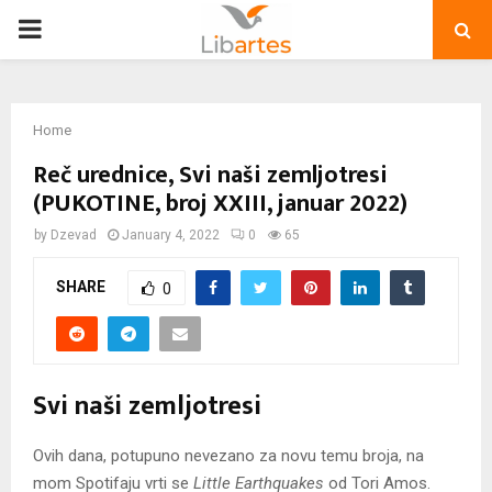
PRIMARY
MENU
Home
Reč urednice, Svi naši zemljotresi
(PUKOTINE, broj XXIII, januar 2022)
by
Dzevad
January 4, 2022
0
65
SHARE
0
Svi naši zemljotresi
Ovih dana, potupuno nevezano za novu temu broja, na
mom Spotifaju vrti se
Little Earthquakes
od Tori Amos.