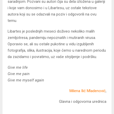
saradnjom. Pozvani su autori čija su dela izložena u galeriji
i koje vam donosimo i u Libartesu, uz ostale tekstove
autora koji su se odazvali na poziv i odgovorili na ovu
temu.
Libartes je poslednjih meseci doživeo nekoliko malih
zemljotresa, pandemiju nepoznatih i mutiranih virusa.
Oporavio se, ali su ostale pukotine u vidu izgubljenih
fotografija, slika, ilustracija, koje ćemo u narednom periodu
da zazidamo i povratimo, uz vaše strpljenje i podršku.
Give me life
Give me pain
Give me myself again
Milena Ilić Mladenović
,
Glavna i odgovorna urednica