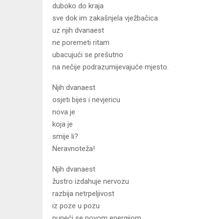
duboko do kraja
sve dok im zakašnjela vježbačica
uz njih dvanaest
ne poremeti ritam
ubacujući se prešutno
na nečije podrazumijevajuće mjesto.
Njih dvanaest
osjeti bijes i nevjericu
nova je
koja je
smije li?
Neravnoteža!
Njih dvanaest
žustro izdahuje nervozu
razbija netrpeljivost
iz poze u pozu
puneći se novom energijom