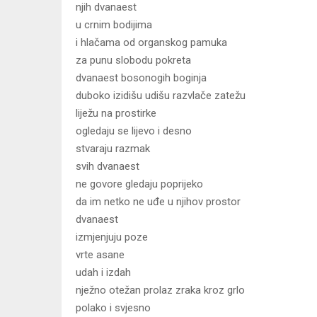
njih dvanaest
u crnim bodijima
i hlačama od organskog pamuka
za punu slobodu pokreta
dvanaest bosonogih boginja
duboko izidišu udišu razvlače zatežu
liježu na prostirke
ogledaju se lijevo i desno
stvaraju razmak
svih dvanaest
ne govore gledaju poprijeko
da im netko ne uđe u njihov prostor
dvanaest
izmjenjuju poze
vrte asane
udah i izdah
nježno otežan prolaz zraka kroz grlo
polako i svjesno