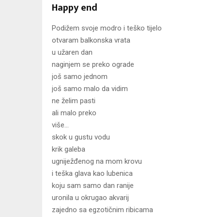
Happy end
Podižem svoje modro i teško tijelo
otvaram balkonska vrata
u užaren dan
naginjem se preko ograde
još samo jednom
još samo malo da vidim
ne želim pasti
ali malo preko
više…
skok u gustu vodu
krik galeba
ugniježđenog na mom krovu
i teška glava kao lubenica
koju sam samo dan ranije
uronila u okrugao akvarij
zajedno sa egzotičnim ribicama