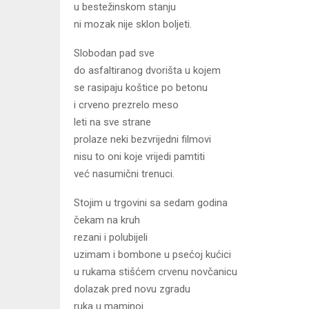
u bestežinskom stanju
ni mozak nije sklon boljeti.
Slobodan pad sve
do asfaltiranog dvorišta u kojem
se rasipaju koštice po betonu
i crveno prezrelo meso
leti na sve strane
prolaze neki bezvrijedni filmovi
nisu to oni koje vrijedi pamtiti
već nasumični trenuci.
Stojim u trgovini sa sedam godina
čekam na kruh
rezani i polubijeli
uzimam i bombone u psećoj kućici
u rukama stišćem crvenu novčanicu
dolazak pred novu zgradu
ruka u maminoj