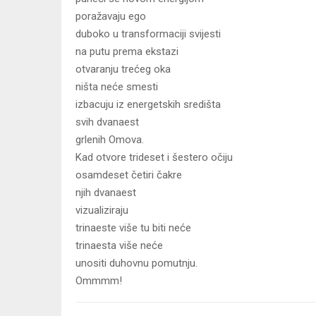
poražavaju ego
duboko u transformaciji svijesti
na putu prema ekstazi
otvaranju trećeg oka
ništa neće smesti
izbacuju iz energetskih središta
svih dvanaest
grlenih Omova.
Kad otvore trideset i šestero očiju
osamdeset četiri čakre
njih dvanaest
vizualiziraju
trinaeste više tu biti neće
trinaesta više neće
unositi duhovnu pomutnju.
Ommmm!