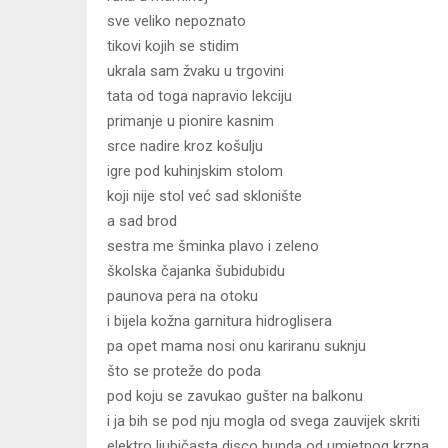
sve veliko nepoznato
tikovi kojih se stidim
ukrala sam žvaku u trgovini
tata od toga napravio lekciju
primanje u pionire kasnim
srce nadire kroz košulju
igre pod kuhinjskim stolom
koji nije stol već sad sklonište
a sad brod
sestra me šminka plavo i zeleno
školska čajanka šubidubidu
paunova pera na otoku
i bijela kožna garnitura hidroglisera
pa opet mama nosi onu kariranu suknju
što se proteže do poda
pod koju se zavukao gušter na balkonu
i ja bih se pod nju mogla od svega zauvijek skriti
elektro ljubičasta disco bunda od umjetnog krzna