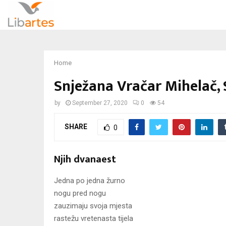
Home
Snježana Vračar Mihelač, 
by
September 27, 2020
0
54
SHARE
0
Njih dvanaest
Jedna po jedna žurno
nogu pred nogu
zauzimaju svoja mjesta
rastežu vretenasta tijela