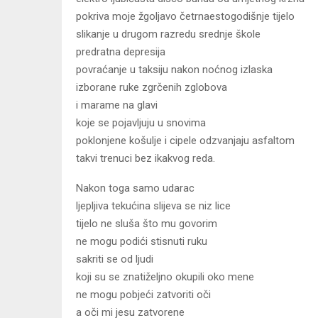
pokriva moje žgoljavo četrnaestogodišnje tijelo
slikanje u drugom razredu srednje škole
predratna depresija
povraćanje u taksiju nakon noćnog izlaska
izborane ruke zgrčenih zglobova
i marame na glavi
koje se pojavljuju u snovima
poklonjene košulje i cipele odzvanjaju asfaltom
takvi trenuci bez ikakvog reda.
Nakon toga samo udarac
ljepljiva tekućina slijeva se niz lice
tijelo ne sluša što mu govorim
ne mogu podići stisnuti ruku
sakriti se od ljudi
koji su se znatiželjno okupili oko mene
ne mogu pobjeći zatvoriti oči
a oči mi jesu zatvorene