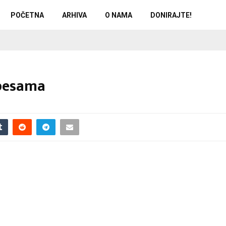
POČETNA
ARHIVA
O NAMA
DONIRAJTE!
 pesama