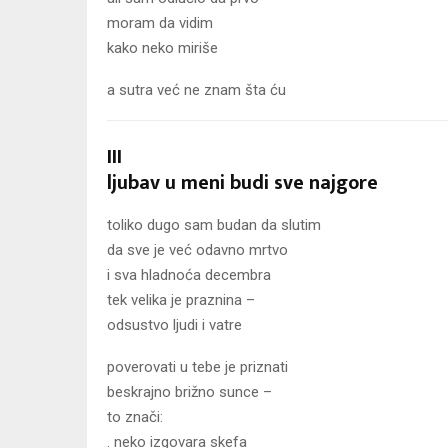
moram da vidim
kako neko miriše
a sutra već ne znam šta ću
III
ljubav u meni budi sve najgore
toliko dugo sam budan da slutim
da sve je već odavno mrtvo
i sva hladnoća decembra
tek velika je praznina –
odsustvo ljudi i vatre
poverovati u tebe je priznati
beskrajno brižno sunce –
to znači:
. neko izgovara skefa