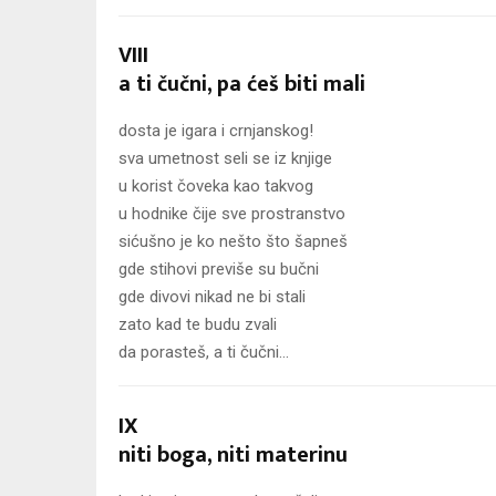
VIII
a ti čučni, pa ćeš biti mali
dosta je igara i crnjanskog!
sva umetnost seli se iz knjige
u korist čoveka kao takvog
u hodnike čije sve prostranstvo
sićušno je ko nešto što šapneš
gde stihovi previše su bučni
gde divovi nikad ne bi stali
zato kad te budu zvali
da porasteš, a ti čučni…
IX
niti boga, niti materinu