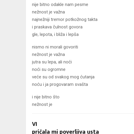
nije bitno odakle nam pesme
nežnost je važna
najnežniji tremor potkožnog takta
i praskava čulnost govora
gle, lepota, i bliža i lepša
nismo ni morali govoriti
nežnost je važna
jutra su lepa, ali noći
noći su ogromne
veće su od svakog mog ćutanja
noću i ja progovaram svašta
i nije bitno što
nežnost je
VI
pričala mi poverljiva usta