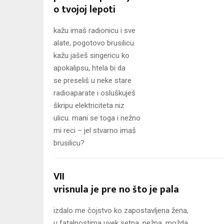
o tvojoj lepoti
kažu imaš radionicu i sve
alate, pogotovo brusilicu.
kažu jašeš singericu ko
apokalipsu, htela bi da
se preseliš u neke stare
radioaparate i osluškuješ
škripu elektriciteta niz
ulicu. mani se toga i nežno
mi reci – jel stvarno imaš
brusilicu?
VII
vrisnula je pre no što je pala
izdalo me čojstvo ko zapostavljena žena,
u fatalnostima uvek setna, nežna. možda