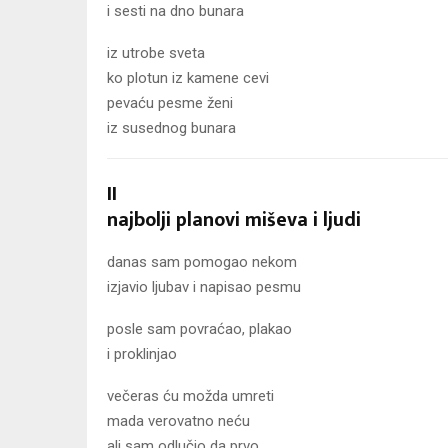
i sesti na dno bunara
iz utrobe sveta
ko plotun iz kamene cevi
pevaću pesme ženi
iz susednog bunara
II
najbolji planovi miševa i ljudi
danas sam pomogao nekom
izjavio ljubav i napisao pesmu
posle sam povraćao, plakao
i proklinjao
večeras ću možda umreti
mada verovatno neću
ali sam odlučio da prvo