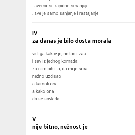
. svemir se rapidno smanjuje
. sve je samo sanjanje i rastajanje
IV
za danas je bilo dosta morala
vidi ga kakav je, nežan i zao
i sav iz jednog komada
za njim bih i ja, da mi je srca
nežno uzdisao
a kamoli ona
a kako ona
da se savlada
V
nije bitno, nežnost je