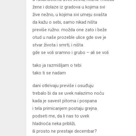
žene i dolaze iz gradova u kojima svi
žive nežno, u kojima svi umeju svašta
da kažu o sebi, samo nikad ništa
previše ružno. možda one zato i beže
otud u naše prozeble ulice gde sve je
stvar života i smrti; i ništa
gde se voli sramno i grubo – ali se voli
tako ja razmišljam o tebi
tako ti se nadam
dani otkrivaju previše i osuđuju
trebalo bi da se uvek nalazimo noću
kada je savest pitoma i pospana
i tela primicanjem postaju grejna.
podseti me, da li nas to uvek
hladnoća neka približi,
ili prosto ne prestaje decembar?