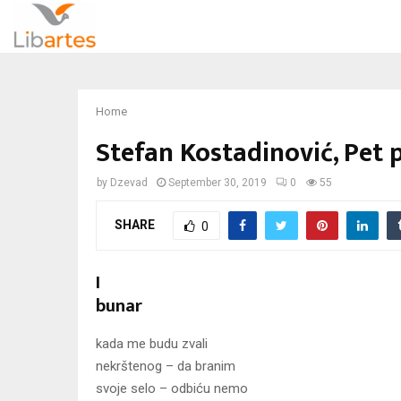
Home
Stefan Kostadinović, Pet
by
Dzevad
September 30, 2019
0
55
SHARE
0
I
bunar
kada me budu zvali
nekrštenog – da branim
svoje selo – odbiću nemo