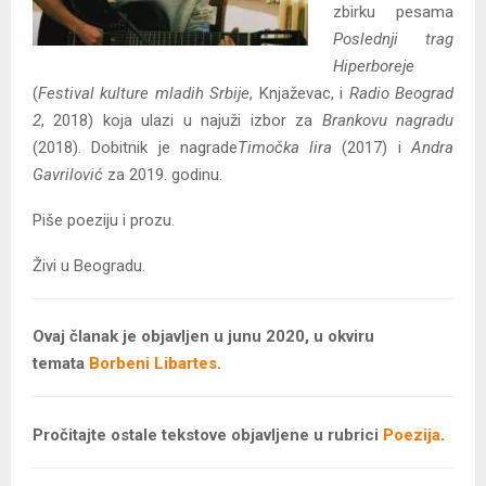
zbirku pesama
Poslednji trag
Hiperboreje
(
Festival kulture mladih Srbije
, Knjaževac, i
Radio Beograd
2
, 2018) koja ulazi u najuži izbor za
Brankovu nagradu
(2018). Dobitnik je nagrade
Timočka lira
(2017) i
Andra
Gavrilović
za 2019. godinu.
Piše poeziju i prozu.
Živi u Beogradu.
Ovaj članak je objavljen u junu 2020, u okviru
temata
Borbeni Libartes
.
Pročitajte ostale tekstove objavljene u rubrici
Poezija
.