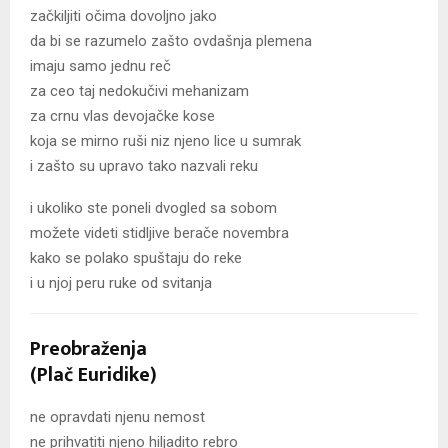
začkiljiti očima dovoljno jako
da bi se razumelo zašto ovdašnja plemena
imaju samo jednu reč
za ceo taj nedokučivi mehanizam
za crnu vlas devojačke kose
koja se mirno ruši niz njeno lice u sumrak
i zašto su upravo tako nazvali reku
i ukoliko ste poneli dvogled sa sobom
možete videti stidljive berače novembra
kako se polako spuštaju do reke
i u njoj peru ruke od svitanja
Preobraženja
(Plač Euridike)
ne opravdati njenu nemost
ne prihvatiti njeno hiljadito rebro