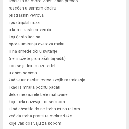
izdaleka se može videti jedan predeo
rasečen u samom dodiru
pristrasnih vetrova
i pustinjskih ruža
u kome rastu novembri
koji često liče na
spora umiranja cvetova maka
ili na smeđe oči u svitanje
(ne možete promašiti taj vidik)
i on se jedino može videti
u onim noćima
kad vetar nasluti ostve svojih razmicanja
i kad iz mraka počnu padati
delovi nesazrele bele mahovine
koju neki nazivaju mesečinom
i kad shvatite da ne treba ići za rekom
već da treba pratiti te mokre šake
koje vas dozivaju za sobom