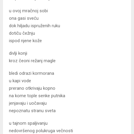
u ovoj mračnoj sobi
ona gasi sveću
dok hiljadu ispruženih ruku
dotiču čežnju
ispod njene kože
divlji konji
kroz čeoni režanj magle
bledi odrazi kormorana
u kapi vode
prerano otkrivaju kopno
na kome tople senke putnika
jenjavaju i uočavaju
nepoznatu stranu sveta
u tajnom spaljivanju
nedovršenog polukruga večnosti