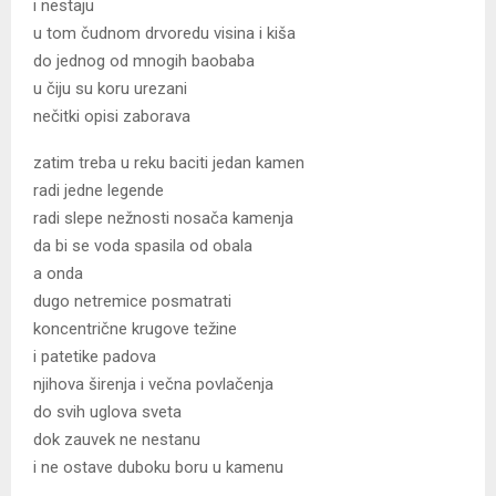
i nestaju
u tom čudnom drvoredu visina i kiša
do jednog od mnogih baobaba
u čiju su koru urezani
nečitki opisi zaborava
zatim treba u reku baciti jedan kamen
radi jedne legende
radi slepe nežnosti nosača kamenja
da bi se voda spasila od obala
a onda
dugo netremice posmatrati
koncentrične krugove težine
i patetike padova
njihova širenja i večna povlačenja
do svih uglova sveta
dok zauvek ne nestanu
i ne ostave duboku boru u kamenu