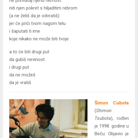
ne prihvataj njenu nemost
niti njen pokret s hiljaditim rebrom
(a ne želiš da je odvratiš)
jer će prići tvom nagom telu
i šaputati ti ime
koje nikako ne može biti tvoje
a to će biti drugi put
da gubiš nevinost
i drugi put
da ne možeš
da je vratiš
Šimon Cubota
(
Shimon
Tsubota
), rođen
je 1998. godine u
Beču. Objavio je