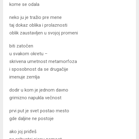
kome se odala
neko ju je tražio pre mene
taj dokaz oblika i prolaznosti
oblik zaustavljen u svojoj promeni
biti zatočen
u svakom okretu –
skrivena umetnost metamorfoza
i sposobnost da se drugačije
imenuje zemlja
dodir u kom je jednom davno
grimizno napukla večnost
prvi put je svet postao mesto
gde daljine ne postoje
ako joj priđeš