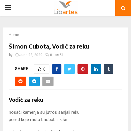
PRIMARY
MENU
Home
Šimon Cubota, Vodič za reku
by
June 28, 2020
0
51
SHARE
0
Vodič za reku
nosači kamenja su jutros sanjali reku
pored koje rastu baobabi i kiše