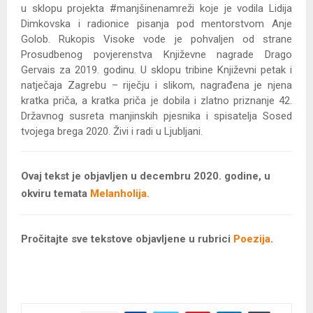
u sklopu projekta #manjšinenamreži koje je vodila Lidija
Dimkovska i radionice pisanja pod mentorstvom Anje
Golob. Rukopis Visoke vode je pohvaljen od strane
Prosudbenog povjerenstva Književne nagrade Drago
Gervais za 2019. godinu. U sklopu tribine Književni petak i
natječaja Zagrebu – riječju i slikom, nagrađena je njena
kratka priča, a kratka priča je dobila i zlatno priznanje 42.
Državnog susreta manjinskih pjesnika i spisatelja Sosed
tvojega brega 2020. Živi i radi u Ljubljani.
Ovaj tekst je objavljen u decembru 2020. godine, u
okviru temata
Melanholija.
Pročitajte sve tekstove objavljene u rubrici
Poezija
.