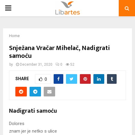
PRIMARY
MENU
Home
Snježana Vračar Mihelač, Nadigrati
samoću
by
December 31, 2020
0
52
SHARE
0
Nadigrati samoću
Dolores
znam jer je netko s ulice