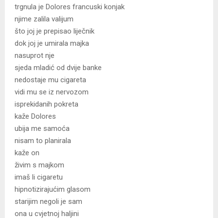
trgnula je Dolores francuski konjak
njime zalila valijum
što joj je prepisao liječnik
dok joj je umirala majka
nasuprot nje
sjeda mladić od dvije banke
nedostaje mu cigareta
vidi mu se iz nervozom
isprekidanih pokreta
kaže Dolores
ubija me samoća
nisam to planirala
kaže on
živim s majkom
imaš li cigaretu
hipnotizirajućim glasom
starijim negoli je sam
ona u cvjetnoj haljini