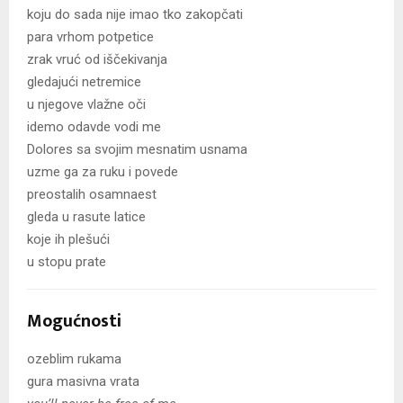
koju do sada nije imao tko zakopčati
para vrhom potpetice
zrak vruć od iščekivanja
gledajući netremice
u njegove vlažne oči
idemo odavde vodi me
Dolores sa svojim mesnatim usnama
uzme ga za ruku i povede
preostalih osamnaest
gleda u rasute latice
koje ih plešući
u stopu prate
Mogućnosti
ozeblim rukama
gura masivna vrata