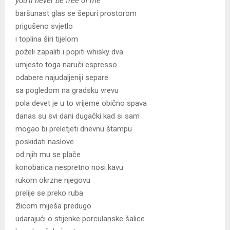
you’ll never be free of me
baršunast glas se šepuri prostorom
prigušeno svjetlo
i toplina širi tijelom
poželi zapaliti i popiti whisky dva
umjesto toga naruči espresso
odabere najudaljeniji separe
sa pogledom na gradsku vrevu
pola devet je u to vrijeme obično spava
danas su svi dani dugački kad si sam
mogao bi preletjeti dnevnu štampu
poskidati naslove
od njih mu se plače
konobarica nespretno nosi kavu
rukom okrzne njegovu
prelije se preko ruba
žlicom miješa predugo
udarajući o stijenke porculanske šalice