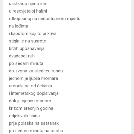
uskliknuo njeno ime
u rascvjetaloj haljini
otkopčanoj na nedostupnom mjestu
na leđima
i kaputom koji to prikriva
stigla je na susrete
brzih upoznavanja
dvadeset njih
po sedam minuta
do zvona za sljedeću rundu
jednom je ljubila mornara
umorila se od čekanja
i internetskog dopisivanja
dok je njenim stanom
krizom srednjih godina
odjekivala tišina
prije polaska na sastanak
po sedam minuta na osobu