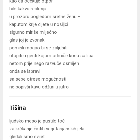
kao da očekuje otpor
bilo kakvu reakciju
u prozoru pogledom sretne ženu –
kaputom krije dijete u nosiljci
sigurno miriše mliječno
glas joj je zvonak
pomisli mogao bi se zaljubiti
utopiti u gesti kojom odmiče kosu sa lica
netom prije nego razvuče osmijeh
onda se ispravi
sa sebe otrese mogućnosti
ne popivši kavu odžuri u jutro
Tišina
ljudsko meso je pustilo toč
za krčkanje čistih vegetarijanskih jela
gledali smo svijet