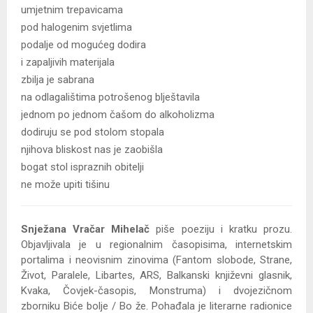
umjetnim trepavicama
pod halogenim svjetlima
podalje od mogućeg dodira
i zapaljivih materijala
zbilja je sabrana
na odlagalištima potrošenog blještavila
jednom po jednom čašom do alkoholizma
dodiruju se pod stolom stopala
njihova bliskost nas je zaobišla
bogat stol ispraznih obitelji
ne može upiti tišinu
Snježana Vračar Mihelač
piše poeziju i kratku prozu.
Objavljivala je u regionalnim časopisima, internetskim
portalima i neovisnim zinovima (Fantom slobode, Strane,
Život, Paralele, Libartes, ARS, Balkanski književni glasnik,
Kvaka, Čovjek-časopis, Monstruma) i dvojezičnom
zborniku Biće bolje / Bo že. Pohađala je literarne radionice