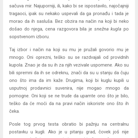
sačuva mir. Najuporniji, ili, kako bi se ispostavilo, najočajniji
tragaoci, ipak su nekako uspevali da ga pronađu i tada je
morao da ih sasluša. Bez obzira na način na koji bi neko
došao do njega, cena razgovora bila je
snežna kugla
po
sopstvenom izboru.
Taj izbor i način na koji su mu je pružali govorio mu je
mnogo. Oni oprezni, teško su se razdvajali od providnih
kupola. Znao je da su ih za njih vezivale uspomene. Ako su
bili spremni da ih se odreknu, znači da su u stanju da čuju
ono što ima da im kaže. Drugima, koji bi kuglu kupili u
usputnoj prodavnici suvenira, nije mogao mnogo da
pomogne. Oni koji se ne trude da upamte ono što je bilo,
teško da će moći da na pravi način iskoriste ono što ih
čeka.
Posle tog prvog testa obratio bi pažnju na centralnu
postavku u kugli. Ako je u pitanju grad, čovek još nije