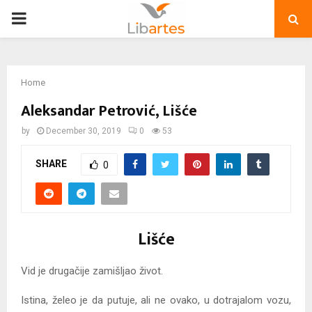
PRIMARY
MENU
Home
Aleksandar Petrović, Lišće
by
December 30, 2019
0
53
SHARE
0
Lišće
Vid je drugačije zamišljao život.
Istina, želeo je da putuje, ali ne ovako, u dotrajalom vozu,