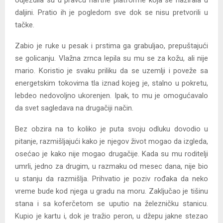
daljini. Pratio ih je pogledom sve dok se nisu pretvorili u
tačke.
Zabio je ruke u pesak i prstima ga grabuljao, prepuštajući
se golicanju. Vlažna zrnca lepila su mu se za kožu, ali nije
mario. Koristio je svaku priliku da se uzemlji i poveže sa
energetskim tokovima tla iznad kojeg je, stalno u pokretu,
lebdeo nedovoljno ukorenjen. Ipak, to mu je omogućavalo
da svet sagledava na drugačiji način.
Bez obzira na to koliko je puta svoju odluku dovodio u
pitanje, razmišljajući kako je njegov život mogao da izgleda,
osećao je kako nije mogao drugačije. Kada su mu roditelji
umrli, jedno za drugim, u razmaku od mesec dana, nije bio
u stanju da razmišlja. Prihvatio je poziv rođaka da neko
vreme bude kod njega u gradu na moru. Zaključao je tišinu
stana i sa koferčetom se uputio na železničku stanicu.
Kupio je kartu i, dok je tražio peron, u džepu jakne stezao