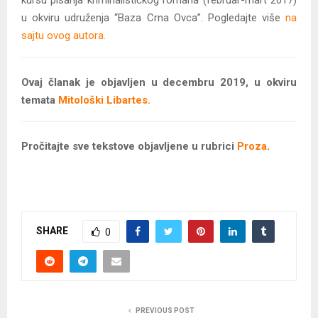
kursu pisanja kriminalističkog romana (februar-mart 2017)
u okviru udruženja “Baza Crna Ovca”. Pogledajte više
na
sajtu ovog autora.
Ovaj članak je objavljen u decembru 2019, u okviru
temata
Mitološki Libartes.
Pročitajte sve tekstove objavljene u rubrici
Proza
.
SHARE
0
PREVIOUS POST