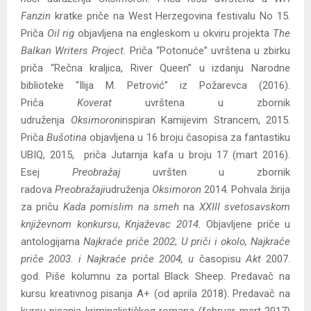
Fanzin
kratke priče na West Herzegovina festivalu No 15.
Priča
Oil rig
objavljena na engleskom u okviru projekta
The
Balkan Writers Project.
Priča “Potonuće” uvrštena u zbirku
priča “Rečna kraljica, River Queen” u izdanju Narodne
biblioteke “Ilija M. Petrović” iz Požarevca (2016).
Priča
Koverat
uvrštena u zbornik
udruženja
Oksimoron
inspiran Kamijevim Strancem, 2015.
Priča
Bušotina
objavljena u 16 broju časopisa za fantastiku
UBIQ, 2015, priča Jutarnja kafa u broju 17 (mart 2016).
Esej
Preobražaj
uvršten u zbornik
radova
Preobražaji
udruženja
Oksimoron
2014. Pohvala žirija
za priču
Kada pomislim na smeh
na
XXIII svetosavskom
književnom konkursu
,
Knjaževac 2014.
Objavljene priče u
antologijama
Najkraće priče 2002
;
U priči i okolo, Najkraće
priče 2003. i Najkraće priče 2004, u
časopisu
Akt
2007.
god. Piše kolumnu za portal Black Sheep. Predavač na
kursu kreativnog pisanja A+ (od aprila 2018). Predavač na