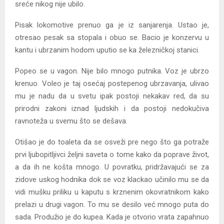
sreće nikog nije ubilo.
Pisak lokomotive prenuo ga je iz sanjarenja. Ustao je,
otresao pesak sa stopala i obuo se. Bacio je konzervu u
kantu i ubrzanim hodom uputio se ka železničkoj stanici.
Popeo se u vagon. Nije bilo mnogo putnika. Voz je ubrzo
krenuo. Voleo je taj osećaj postepenog ubrzavanja, ulivao
mu je nadu da u svetu ipak postoji nekakav red, da su
prirodni zakoni iznad ljudskih i da postoji nedokučiva
ravnoteža u svemu što se dešava.
Otišao je do toaleta da se osveži pre nego što ga potraže
prvi ljubopitljivci željni saveta o tome kako da poprave život,
a da ih ne košta mnogo. U povratku, pridržavajući se za
zidove uskog hodnika dok se voz klackao učinilo mu se da
vidi mušku priliku u kaputu s krznenim okovratnikom kako
prelazi u drugi vagon. To mu se desilo već mnogo puta do
sada. Produžio je do kupea. Kada je otvorio vrata zapahnuo