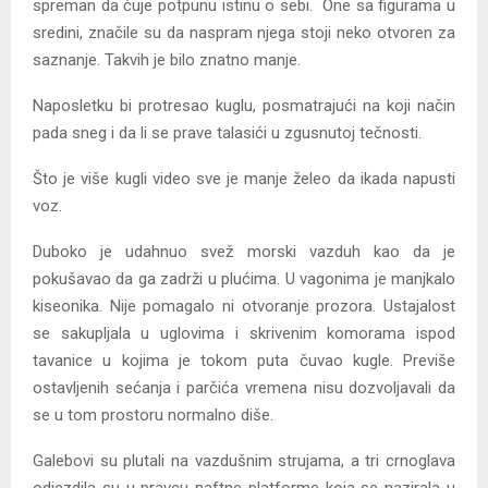
spreman da čuje potpunu istinu o sebi. One sa figurama u
sredini, značile su da naspram njega stoji neko otvoren za
saznanje. Takvih je bilo znatno manje.
Naposletku bi protresao kuglu, posmatrajući na koji način
pada sneg i da li se prave talasići u zgusnutoj tečnosti.
Što je više kugli video sve je manje želeo da ikada napusti
voz.
Duboko je udahnuo svež morski vazduh kao da je
pokušavao da ga zadrži u plućima. U vagonima je manjkalo
kiseonika. Nije pomagalo ni otvoranje prozora. Ustajalost
se sakupljala u uglovima i skrivenim komorama ispod
tavanice u kojima je tokom puta čuvao kugle. Previše
ostavljenih sećanja i parčića vremena nisu dozvoljavali da
se u tom prostoru normalno diše.
Galebovi su plutali na vazdušnim strujama, a tri crnoglava
odjezdila su u pravcu naftne platforme koja se nazirala u