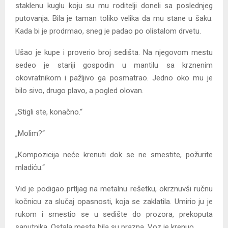
staklenu kuglu koju su mu roditelji doneli sa poslednjeg
putovanja. Bila je taman toliko velika da mu stane u šaku.
Kada bi je prodrmao, sneg je padao po olistalom drvetu.
Ušao je kupe i proverio broj sedišta. Na njegovom mestu
sedeo je stariji gospodin u mantilu sa krznenim
okovratnikom i pažljivo ga posmatrao. Jedno oko mu je
bilo sivo, drugo plavo, a pogled olovan.
„Stigli ste, konačno.“
„Molim?“
„Kompozicija neće krenuti dok se ne smestite, požurite
mladiću.“
Vid je podigao prtljag na metalnu rešetku, okrznuvši ručnu
kočnicu za slučaj opasnosti, koja se zaklatila. Umirio ju je
rukom i smestio se u sedište do prozora, prekoputa
saputnika. Ostala mesta bila su prazna. Voz je krenuo.