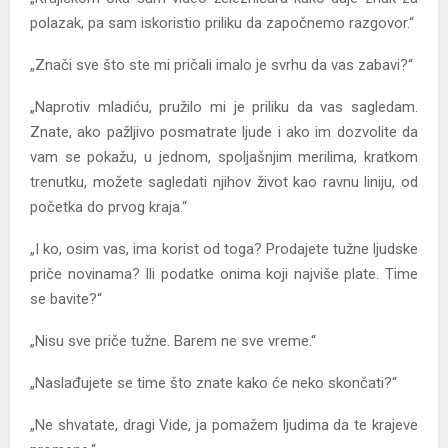
polazak, pa sam iskoristio priliku da započnemo razgovor.“
„Znači sve što ste mi pričali imalo je svrhu da vas zabavi?“
„Naprotiv mladiću, pružilo mi je priliku da vas sagledam.
Znate, ako pažljivo posmatrate ljude i ako im dozvolite da
vam se pokažu, u jednom, spoljašnjim merilima, kratkom
trenutku, možete sagledati njihov život kao ravnu liniju, od
početka do prvog kraja.“
„I ko, osim vas, ima korist od toga? Prodajete tužne ljudske
priče novinama? Ili podatke onima koji najviše plate. Time
se bavite?“
„Nisu sve priče tužne. Barem ne sve vreme.“
„Naslađujete se time što znate kako će neko skončati?“
„Ne shvatate, dragi Vide, ja pomažem ljudima da te krajeve