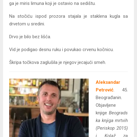
ga je miris limuna koji je ostavio na sedištu.
Na stočiću ispod prozora stajala je staklena kugla sa
drvetom u sredini.
Drvo je bilo bez lišća.
Vid je podigao desnu ruku i povukao crvenu kočnicu.
Škripa točkova zaglušila je njegov jecajući smeh.
Aleksandar
Petrović
. 45.
Beograđanin.
Objavljene
knjige
Beograds
ka knjiga mrtvih
(Periskop 2015)
i
Kolaž za