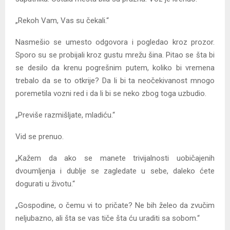
„Rekoh Vam, Vas su čekali.“
Nasmešio se umesto odgovora i pogledao kroz prozor.
Sporo su se probijali kroz gustu mrežu šina. Pitao se šta bi
se desilo da krenu pogrešnim putem, koliko bi vremena
trebalo da se to otkrije? Da li bi ta neočekivanost mnogo
poremetila vozni red i da li bi se neko zbog toga uzbudio.
„Previše razmišljate, mladiću.“
Vid se prenuo.
„Kažem da ako se manete trivijalnosti uobičajenih
dvoumljenja i dublje se zagledate u sebe, daleko ćete
dogurati u životu.“
„Gospodine, o čemu vi to pričate? Ne bih želeo da zvučim
neljubazno, ali šta se vas tiče šta ću uraditi sa sobom.“