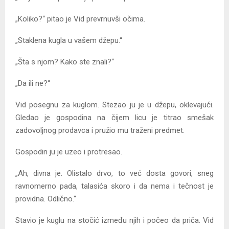
„Koliko?“ pitao je Vid prevrnuvši očima.
„Staklena kugla u vašem džepu.“
„Šta s njom? Kako ste znali?“
„Da ili ne?“
Vid posegnu za kuglom. Stezao ju je u džepu, oklevajući.
Gledao je gospodina na čijem licu je titrao smešak
zadovoljnog prodavca i pružio mu traženi predmet.
Gospodin ju je uzeo i protresao.
„Ah, divna je. Olistalo drvo, to već dosta govori, sneg
ravnomerno pada, talasića skoro i da nema i tečnost je
providna. Odlično.“
Stavio je kuglu na stočić između njih i počeo da priča. Vid