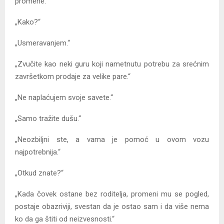
promene.“
„Kako?“
„Usmeravanjem.“
„Zvučite kao neki guru koji nametnutu potrebu za srećnim
završetkom prodaje za velike pare.“
„Ne naplaćujem svoje savete.“
„Samo tražite dušu.“
„Neozbiljni ste, a vama je pomoć u ovom vozu
najpotrebnija.“
„Otkud znate?“
„Kada čovek ostane bez roditelja, promeni mu se pogled,
postaje obazriviji, svestan da je ostao sam i da više nema
ko da ga štiti od neizvesnosti.“