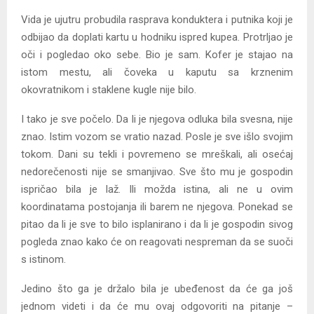
Vida je ujutru probudila rasprava konduktera i putnika koji je
odbijao da doplati kartu u hodniku ispred kupea. Protrljao je
oči i pogledao oko sebe. Bio je sam. Kofer je stajao na
istom mestu, ali čoveka u kaputu sa krznenim
okovratnikom i staklene kugle nije bilo.
I tako je sve počelo. Da li je njegova odluka bila svesna, nije
znao. Istim vozom se vratio nazad. Posle je sve išlo svojim
tokom. Dani su tekli i povremeno se mreškali, ali osećaj
nedorečenosti nije se smanjivao. Sve što mu je gospodin
ispričao bila je laž. Ili možda istina, ali ne u ovim
koordinatama postojanja ili barem ne njegova. Ponekad se
pitao da li je sve to bilo isplanirano i da li je gospodin sivog
pogleda znao kako će on reagovati nespreman da se suoči
s istinom.
Jedino što ga je držalo bila je ubeđenost da će ga još
jednom videti i da će mu ovaj odgovoriti na pitanje –