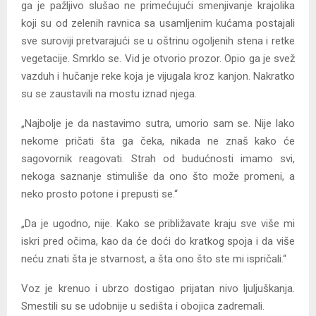
ga je pažljivo slušao ne primećujući smenjivanje krajolika
koji su od zelenih ravnica sa usamljenim kućama postajali
sve suroviji pretvarajući se u oštrinu ogoljenih stena i retke
vegetacije. Smrklo se. Vid je otvorio prozor. Opio ga je svež
vazduh i hučanje reke koja je vijugala kroz kanjon. Nakratko
su se zaustavili na mostu iznad njega.
„Najbolje je da nastavimo sutra, umorio sam se. Nije lako
nekome pričati šta ga čeka, nikada ne znaš kako će
sagovornik reagovati. Strah od budućnosti imamo svi,
nekoga saznanje stimuliše da ono što može promeni, a
neko prosto potone i prepusti se.“
„Da je ugodno, nije. Kako se približavate kraju sve više mi
iskri pred očima, kao da će doći do kratkog spoja i da više
neću znati šta je stvarnost, a šta ono što ste mi ispričali.“
Voz je krenuo i ubrzo dostigao prijatan nivo ljuljuškanja.
Smestili su se udobnije u sedišta i obojica zadremali.