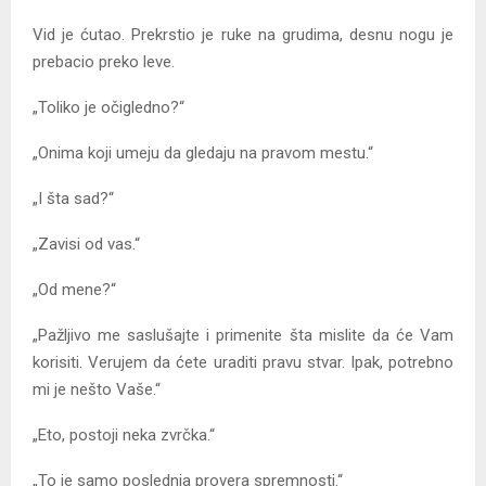
Vid je ćutao. Prekrstio je ruke na grudima, desnu nogu je
prebacio preko leve.
„Toliko je očigledno?“
„Onima koji umeju da gledaju na pravom mestu.“
„I šta sad?“
„Zavisi od vas.“
„Od mene?“
„Pažljivo me saslušajte i primenite šta mislite da će Vam
korisiti. Verujem da ćete uraditi pravu stvar. Ipak, potrebno
mi je nešto Vaše.“
„Eto, postoji neka zvrčka.“
„To je samo poslednja provera spremnosti.“