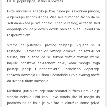
Bili su poput njega, stalno u pokretu.
Duže mirovanje značilo je kraj, njima po zakonima prirode,
a njemu po ličnom izboru. Više nije ni mogao tačno da se
seti dana kada je sve počelo. Znao je razlog, ali tačan sled
događaja koji ga je doveo dovde menjao bi se u skladu sa
raspoloženjem.
Vreme na putovanju protiče drugačije. Zgusne se ili
rastegne u zavisnosti od razloga odlaska. Za razliku od
turista, Vid je znao da se tokom vožnje vozom vreme
najviše približava savršenom toku, kada mnogo toga
postaje jasnije i jednostavnije. Jednolično kloparanje
točkova odzvanja u ušima učestalošću koja svakog može
da uvede u ritam saznanja.
Međutim, ljudi su te lenje sate smatrali nužnim zlom koje je
trebalo nekako ubiti kao i sve ostalo što bi moglo da
podseća na to kako je sve što ih okružuje samo privid.