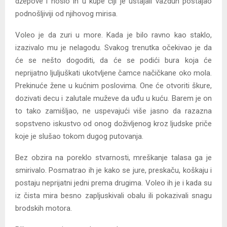
džepove i nosio ih u kupe čiji je ustajali vazduh postajao
podnošljiviji od njihovog mirisa.
Voleo je da zuri u more. Kada je bilo ravno kao staklo,
izazivalo mu je nelagodu. Svakog trenutka očekivao je da
će se nešto dogoditi, da će se podići bura koja će
neprijatno ljuljuškati ukotvljene čamce načičkane oko mola.
Prekinuće žene u kućnim poslovima. One će otvoriti škure,
dozivati decu i zalutale muževe da uđu u kuću. Barem je on
to tako zamišljao, ne uspevajući više jasno da razazna
sopstveno iskustvo od onog doživljenog kroz ljudske priče
koje je slušao tokom dugog putovanja.
Bez obzira na poreklo stvarnosti, mreškanje talasa ga je
smirivalo. Posmatrao ih je kako se jure, preskaču, koškaju i
postaju neprijatni jedni prema drugima. Voleo ih je i kada su
iz čista mira besno zapljuskivali obalu ili pokazivali snagu
brodskih motora.