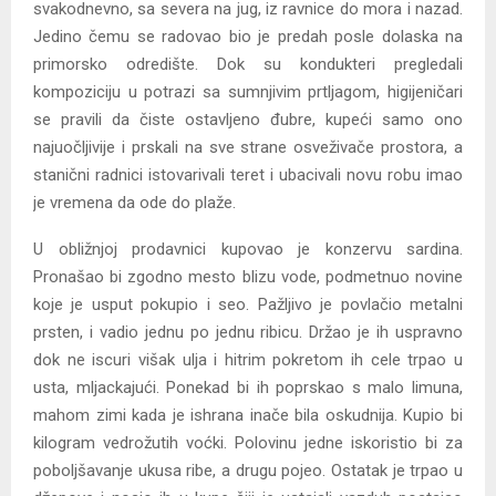
svakodnevno, sa severa na jug, iz ravnice do mora i nazad.
Jedino čemu se radovao bio je predah posle dolaska na
primorsko odredište. Dok su kondukteri pregledali
kompoziciju u potrazi sa sumnjivim prtljagom, higijeničari
se pravili da čiste ostavljeno đubre, kupeći samo ono
najuočljivije i prskali na sve strane osveživače prostora, a
stanični radnici istovarivali teret i ubacivali novu robu imao
je vremena da ode do plaže.
U obližnjoj prodavnici kupovao je konzervu sardina.
Pronašao bi zgodno mesto blizu vode, podmetnuo novine
koje je usput pokupio i seo. Pažljivo je povlačio metalni
prsten, i vadio jednu po jednu ribicu. Držao je ih uspravno
dok ne iscuri višak ulja i hitrim pokretom ih cele trpao u
usta, mljackajući. Ponekad bi ih poprskao s malo limuna,
mahom zimi kada je ishrana inače bila oskudnija. Kupio bi
kilogram vedrožutih voćki. Polovinu jedne iskoristio bi za
poboljšavanje ukusa ribe, a drugu pojeo. Ostatak je trpao u