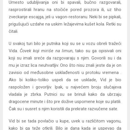
Umesto udubljivanja oni bi spavali, bučno razgovarali,
rasprostirali hranu na stočiće pored prozora ili, uz tiho
zveckanje escajga, jeli u vagon-restoranu. Neki bi se pipkali,
prigušujući uzdahe na uskim ležajevima kušet kola. Retki su
čitali.
U svakoj turi bilo je putnika koji su se u vozu obreli tražeći
Vida.
Čovek koji miriše na limun
, tako su ga opisivali oni
koji su imali sreće da razgovaraju s njim. Govorili su i da
mu je izraz lica neuhvatljiv. Ono što nisu znali jeste da je on
zavisio od međusobne usklađenosti u protoku vremena .
Ako bi koliko-toliko uspeli da se usklade, Vid je bio
raspoložen i govorljiv. Ipak, u najvećem broju slučajeva
vladala je zbrka. Putnici su se brinuli kako da ubrzaju
dragocene minute i što pre dožive uspomene koje su platili.
Čak su i susret s njim koristili da prekrate razvučene sate.
Vid bi se tada povlačio u kupe, uvek u različitom vagonu,
kako bi ga teže otkrili. Bilo je dana kada je uspevao da