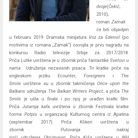
dvoje
(
Čekić
,
2010),
roman
Zamak
će biti objavljen
u februaru 2019. Dramska minijatura
Voz za Edenvil
(po
motivima iz romana „Zamak“) osvojila je prvu nagradu na
konkursu Radio televizije Srbije za 2017/2018.
Priča
Lutke
uvrštena je u zbornik priča fantastike
Svetovi u
nama
Udruženja nezavisnih pisaca. Tri kratke priče na
engleskom jeziku
Ecounter
,
Foreigners
i
The
Smile
uvrštene su u zbornik takmičenja
Once upon the
Balkans
udruženja
The Balkan Writers Project
, a priča
The
Smile
je ušla u finale i po njoj je urađen kratki film.
Priča
Jutarnja kafa
uvrštena u zbornik Festivala kratke
forme
Potpis
u organizaciji Kulturnog centra iz Apatina
(septembar 2017). Priča
Klikeri
uvrštena u
zbornik
Putovanja nakraj
noći
udruženja
Oksimoron.
Priča
Kiša
uvrštena u
WH