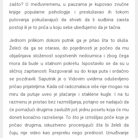
zašto? U međuvremenu, u pauzama je kupovao zvučne
knjige popularne psihologije i preslušavao ih tokom
putovanja pokušavajući da shvati da li sudbina zaista
postoji ili je to priča u koju sebe ubeđujemo da je tačna.
Jednom prilikom dokoni putnik ga je pitao šta to sluša.
Želeći da ga se otarasi, do pojedinosti je počeo da mu
objašnjava složenost sopstvenih nedoumica i zbog čega
mora da bude u stalnom pokretu. Ispostavilo se da su u
sličnoj zapitanosti. Razgovarali su do kraja puta i srdačno
se pozdravili. Saputnik je o Vidovim uvidima oduševljeno
pričao prijateljima. Kada od radoznalaca više nije mogao na
miru da putuje uveo je plaćanje i staklene kugle. I na tu
razmenu je pristao bez razmišljanja, potajno se nadajući da
će pomažući drugima zaslužiti još jednu posetu koja će mu
doneti konačno razrešenje. To što je izmišljao priče koje je
pričao drugima, iskustveno procenjujući šta bi želeli da
čuju, nije video kao prepreku nego prednost. Iznuđivanje