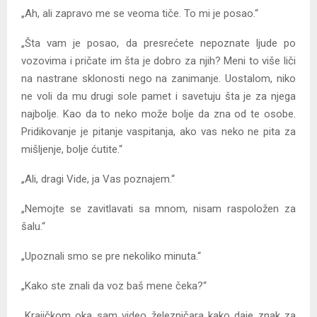
„Ah, ali zapravo me se veoma tiče. To mi je posao.“
„Šta vam je posao, da presrećete nepoznate ljude po
vozovima i pričate im šta je dobro za njih? Meni to više liči
na nastrane sklonosti nego na zanimanje. Uostalom, niko
ne voli da mu drugi sole pamet i savetuju šta je za njega
najbolje. Kao da to neko može bolje da zna od te osobe.
Pridikovanje je pitanje vaspitanja, ako vas neko ne pita za
mišljenje, bolje ćutite.“
„Ali, dragi Vide, ja Vas poznajem.“
„Nemojte se zavitlavati sa mnom, nisam raspoložen za
šalu.“
„Upoznali smo se pre nekoliko minuta.“
„Kako ste znali da voz baš mene čeka?“
„Krajičkom oka sam video železničara kako daje znak za