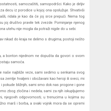
tatnosti, samozaštiti, samopodršci. Kako je dirljiv
 za decu iz porodice u kojoj ona opslužuje. Shvativši
šli, ridala je kao da će joj srce prepući. Nema tog
 su joj društvo pravile tek zvezde. Pominjanje njenog
ona utehu nije mogla da potraži nigde do u sebi.
jubav nikad do kraja ne delimo s drugima; postoji nešto
, a bonton nijednom ne dopušta da govori o svom
k ostaju samoća.
skine naše najbliže veze, sami sedimo u senkama svog
a zemlje hvaljeni i obožavani kao heroji ili sveci, mi
e i pokude bližnjih; sami smo dok nas progone i gone
mo zbog zločina i nedela; sami za njih iskupljujemo
i, njegovih odgovornosti; u trenucima u kojima su
nužno marš i borba, a svaki vojnik mora da se opremi