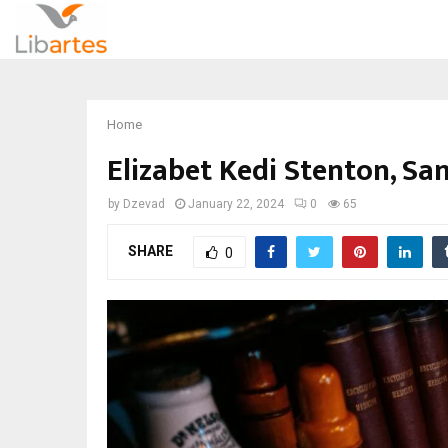
Home
Elizabet Kedi Stenton, S
by
Dzevad
January 22, 2024
0
65
SHARE
0