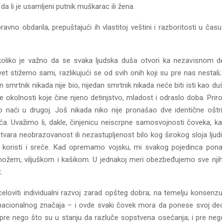
 li je usamljeni putnik muškarac ili žena.
ravno obdarila, prepuštajući ih vlastitoj veštini i razboritosti u času 
i koliko je važno da se svaka ljudska duša otvori ka nezavisnom de
vet stižemo sami, razlikujući se od svih onih koji su pre nas nest
smrtnik nikada nije bio, nijedan smrtnik nikada neće biti isti kao d
 okolnosti koje čine njeno detinjstvo, mladost i odraslo doba. Prir
naći u drugoj. Još nikada niko nije pronašao dve identične oštri
bića. Uvažimo li, dakle, činjenicu neiscrpne samosvojnosti čoveka
tvara neobrazovanost ili nezastupljenost bilo kog širokog sloja ljudi
e koristi i sreće. Kad opremamo vojsku, mi svakog pojedinca po
ožem, viljuškom i kašikom. U jednakoj meri obezbeđujemo sve njiho
.
celoviti individualni razvoj zarad opšteg dobra; na temelju konsenz
nacionalnog značaja – i ovde svaki čovek mora da ponese svoj deo 
e nego što su u stanju da razluče sopstvena osećanja; i pre neg