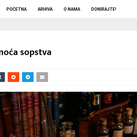
POČETNA
ARHIVA
O NAMA
DONIRAJTE!
amoća sopstva