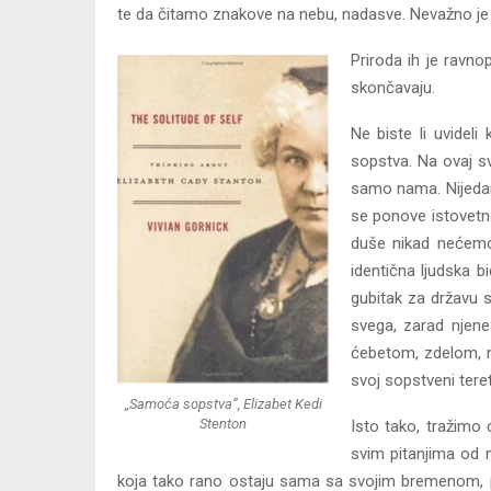
te da čitamo znakove na nebu, nadasve. Nevažno je da
Priroda ih je ravnop
skončavaju.
Ne biste li uvidel
sopstva. Na ovaj s
samo nama. Nijedan 
se ponove istovetne
duše nikad nećemo 
identična ljudska 
gubitak za državu s
svega, zarad njen
ćebetom, zdelom, n
svoj sopstveni teret
,,Samoća sopstva”, Elizabet Kedi
Stenton
Isto tako, tražimo 
svim pitanjima od 
koja tako rano ostaju sama sa svojim bremenom, pr