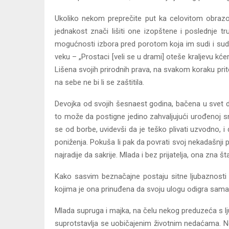
Ukoliko nekom preprečite put ka celovitom obrazova
jednakost znači lišiti one izopštene i poslednje 
mogućnosti izbora pred porotom koja im sudi i sudij
veku – „Prostaci [veli se u drami] oteše kraljevu kć
Lišena svojih prirodnih prava, na svakom koraku pri
na sebe ne bi li se zaštitila.
Devojka od svojih šesnaest godina, bačena u svet d
to može da postigne jedino zahvaljujući urođenoj sn
se od borbe, uvidevši da je teško plivati uzvodno, i 
poniženja. Pokuša li pak da povrati svoj nekadašnji 
najradije da sakrije. Mlada i bez prijatelja, ona zna
Kako sasvim beznačajne postaju sitne ljubaznosti 
kojima je ona prinuđena da svoju ulogu odigra sama, 
Mlada supruga i majka, na čelu nekog preduzeća s lj
suprotstavlja se uobičajenim životnim nedaćama. Ne b