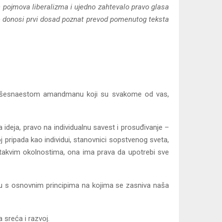
ih pojmova liberalizma i ujedno zahtevalo pravo glasa
e se donosi prvi dosad poznat prevod pomenutog teksta
g šesnaestom amandmanu koji su svakome od vas,
 ideja, pravo na individualnu savest i prosuđivanje –
 pripada kao individui, stanovnici sopstvenog sveta,
akvim okolnostima, ona ima prava da upotrebi sve
adu s osnovnim principima na kojima se zasniva naša
 sreća i razvoj.