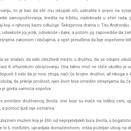
nju, to je kao da ste mu iskopali oči; uskratite li pravo na svoji
trunke samopoštovanja; kredita na tržištu; nadoknade u sferi rad
i koji o njihovoj kazni odlučuje. Šekspirova drama o Titu Androniku
er, odsekoše joj jezik, odsekoše i šake, a potom joj zapovediše da zam
tešnjena zakonom i običajima, a opet prinuđena da bije sopstvene bi
a se snalazi, da sebi obezbedi mesto u društvu, da se odupre iskuš
azi ili vrhunskom obrazovanju. Ona takvu moć ne stiče ukoliko je uč
dopusti li sebi da je nosi struja, naći će brojno društvo, ali nikoga
položaj, da prikrije prošlost, njen život biva omeđen strepnjama da 
 šta je gorka samoća sopstva.
s površine društvenog života, one koje su inače na tolikoj ceni, u
a pomoć ljudi nije ostvariva.
ubaznim mužem koji je štiti od neprijateljskih bura života, s bogatst
i li, međutim, upravljala domaćinstvom, vršila poželjan uticaj na dr