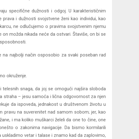
aju specifične dužnosti i odgoj. U karakterističnim
prava i dužnosti svojstvene ženi kao individui, kao
muškarcu, ne odlučujemo o pravima svojstvenim njemu
ke on možda nikada neće da ostvari. Štaviše, on bi se
e sposobnosti.
i je na najbolji način osposobio za svaki poseban rad
no okruženje.
i telesnih snaga, da joj se omogući najšira sloboda
caja straha – jesu samoća i lična odgovornost za njen
očekuje da ispoveda, jednakost u društvenom životu u
nom pravu na suverenitet nad samom sobom; jer, kao
žane, i ma koliko muškarci želeli da one to čine, one
ešto o zakonima navigacije. Da bismo kormilarili
uskladimo vetar i talase i znamo kad da zaplovimo,