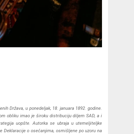
ih Država, u ponedeljak, 18. januara 1892. godine.
m obliku imao je široku distribuciju diljem SAD, a i
tegija uopšte. Autorka se ubraja u utemeljiteljke
ne Deklaracije o osećanjima, osmišljene po uzoru na