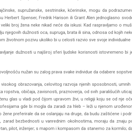
majčinske, supružanske, sestrinske, kćerinske, mogu da podrazumev
Herbert Spenser, Fredrik Harison ili Grant Alen jednoglasno svode 
jih veliki broj žena neke nikad neće da iskusi. Kad raspravljamo o 
ju njegovih dužnosti oca, supruga, brata ili sina, odnosa od kojih ne
om životnom pozivu ukoliko bi u celosti razvio sve svoje individualn
bavljanje dužnosti u najširoj sferi ljudske korisnosti istovremeno b
ovoljnošću nužan su zalog prava svake individue da odabere sopstve
visokog obrazovanja, celovitog razvoja njenih sposobnosti, umnih 
ka ropstva, običaja, zavisnosti, praznoverja, od svih parališućih uti
ženu glas u vladi pod čijom upravom živi, u religiji koju se od nje 
u profesijama gde bi mogla da zaradi za hleb – leži u njenom urođe
 žene preferirale da se oslanjaju na druge, da budu zaštićene i podr
, zarad bezbednosti u vanrednim okolnostima, moraju da znaju pon
, pilot, inženjer; s mapom i kompasom da stanemo za kormilo; da 