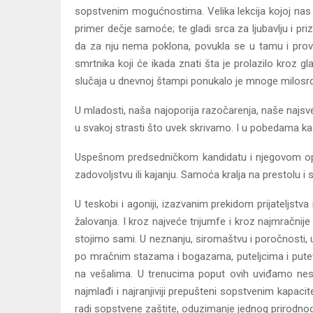
sopstvenim mogućnostima. Velika lekcija kojoj nas 
primer dečje samoće; te gladi srca za ljubavlju i p
da za nju nema poklona, povukla se u tamu i provel
smrtnika koji će ikada znati šta je prolazilo kroz g
slučaja u dnevnoj štampi ponukalo je mnoge milosrdne
U mladosti, naša najoporija razočarenja, naše najsvetl
u svakoj strasti što uvek skrivamo. I u pobedama ka
Uspešnom predsedničkom kandidatu i njegovom op
zadovoljstvu ili kajanju. Samoća kralja na prestolu i
U teskobi i agoniji, izazvanim prekidom prijateljst
žalovanja. I kroz najveće trijumfe i kroz najmračnije
stojimo sami. U neznanju, siromaštvu i poročnosti, 
po mračnim stazama i bogazama, puteljcima i putevi
na vešalima. U trenucima poput ovih uviđamo nesn
najmlađi i najranjiviji prepušteni sopstvenim kapac
radi sopstvene zaštite, oduzimanje jednog prirodnog