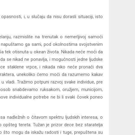
opasnosti, i, u slučaju da nisu dorasli situaciji, isto
lanju, razmislite na trenutak o nemerljivoj samoći
ali; napuštamo ga sami, pod okolnostima svojstvenim
uša tek otisnuta u okean života. Nikada neće moći da
oda se nikad ne ponavlja, i mogućnosti jedne ljudske
ce staklene vrpce, i nikada niko neće pronaći dva
, karaktera, unekoliko ćemo moći da razumemo kakav
 u vladi. Tražimo potpuni razvoj svake individue, pre
naosob snabdevamo ruksakom, oružjem, municijom,
ve individualne potrebe ne bi li svaki čovek poneo
usa nadležnih o čitavom spektru ljudskih interesa, o
opšteg tereta. Tužan je prizor dece bez staratelja
o što mogu da iskažu radosti i tuge, prepuštena su