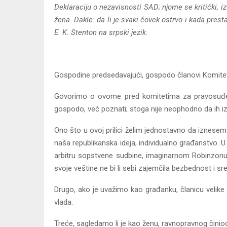
Deklaraciju o nezavisnosti SAD; njome se kritički, i
žena. Dakle: da li je svaki čovek ostrvo i kada pres
E. K. Stenton na srpski jezik.
Gospodine predsedavajući, gospodo članovi Komite
Govorimo o ovome pred komitetima za pravosuđe
gospodo, već poznati; stoga nije neophodno da ih 
Ono što u ovoj prilici želim jednostavno da iznesem 
naša republikanska ideja, individualno građanstvo. 
arbitru sopstvene sudbine, imaginarnom Robinzon
svoje veštine ne bi li sebi zajemčila bezbednost i sr
Drugo, ako je uvažimo kao građanku, članicu velike
vlada.
Treće, sagledamo li je kao ženu, ravnopravnog činioca