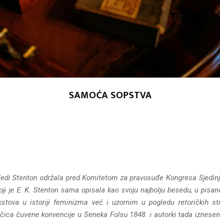
SAMOĆA SOPSTVA
di Stenton održala pred Komitetom za pravosuđe Kongresa Sjedinjen
oji je E. K. Stenton sama opisala kao svoju najbolju besedu, u pisano
ova u istoriji feminizma već i uzornim u pogledu retoričkih stra
tačica čuvene konvencije u Seneka Folsu 1848. i autorki tada iznese