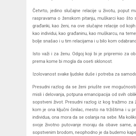
Četvrto, jedino slučajne relacije u životu, poput 
raspravama o ženskom pitanju, muškarci kao što su 
građanki, kao ženi, na ove slučajne relacije od ko
kao individui, kao građaninu, kao muškarcu, na temel
bolje snašao i u tim relacijama i u bilo kom odabran
Isto važi i za ženu. Odgoj koji bi je pripremio za o
prema kome bi mogla da oseti sklonost.
Izolovanost svake ljudske duše i potreba za samod
Presudni razlog da se ženi priušte sve mogućnosti 
misli i delovanja, potpuna emancipacija od svih obli
sopstveni život. Presudni razlog iz kog tražimo za 
kom je ona ključni činilac, mesto na tržištima i 
individua, ona mora da se oslanja na sebe. Ma koliko
svoje životno putovanje moraju da obave same, a
sopstvenim brodom, neophodno je da budemo kapetan