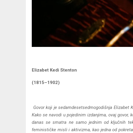
Elizabet Kedi Stenton
(1815–1902)
Govor koji je sedamdesetsedmogodišnja Elizabet Ke
Kako se navodi u pojedinim izdanjima, ovaj govor, k
danas se smatra ne samo jednim od ključnih tekst
feminističke misli i aktivizma, kao jedna od pokre