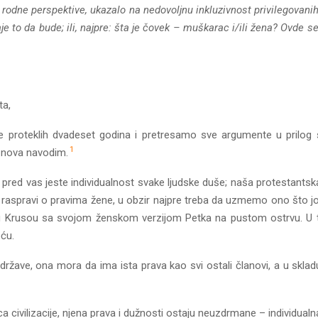
z rodne perspektive, ukazalo na nedovoljnu inkluzivnost privilegovan
taje to da bude; ili, najpre: šta je čovek – muškarac i/ili žena? Ovd
ta,
 proteklih dvadeset godina i pretresamo sve argumente u prilo
1
iznova navodim.
pred vas jeste individualnost svake ljudske duše; naša protestantska
U raspravi o pravima žene, u obzir najpre treba da uzmemo ono što joj
u Krusou sa svojom ženskom verzijom Petka na pustom ostrvu. U t
eću.
 države, ona mora da ima ista prava kao svi ostali članovi, a u skl
 civilizacije, njena prava i dužnosti ostaju neuzdrmane – individualna