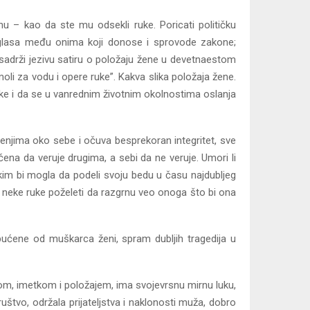
nu – kao da ste mu odsekli ruke. Poricati političku
a; glasa među onima koji donose i sprovode zakone;
 sadrži jezivu satiru o položaju žene u devetnaestom
oli za vodu i opere ruke”. Kakva slika položaja žene.
tke i da se u vanrednim životnim okolnostima oslanja
enjima oko sebe i očuva besprekoran integritet, sve
ena da veruje drugima, a sebi da ne veruje. Umori li
 s kim bi mogla da podeli svoju bedu u času najdubljeg
će neke ruke poželeti da razgrnu veo onoga što bi ona
pućene od muškarca ženi, spram dubljih tragedija u
vom, imetkom i položajem, ima svojevrsnu mirnu luku,
uštvo, održala prijateljstva i naklonosti muža, dobro