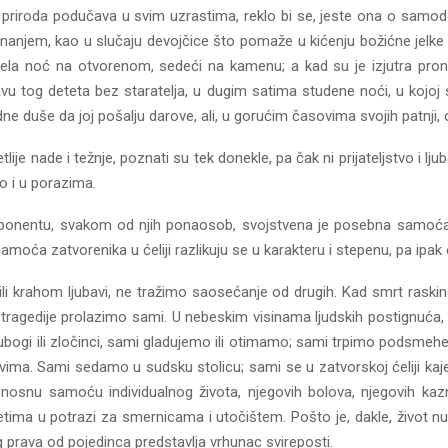
priroda podučava u svim uzrastima, reklo bi se, jeste ona o samodos
riznanjem, kao u slučaju devojčice što pomaže u kićenju božićne jelke
a noć na otvorenom, sedeći na kamenu; a kad su je izjutra prona
lavu tog deteta bez staratelja, u dugim satima studene noći, u kojoj
 duše da joj pošalju darove, ali, u gorućim časovima svojih patnji, 
ije nade i težnje, poznati su tek donekle, pa čak ni prijateljstvo i l
o i u porazima.
onentu, svakom od njih ponaosob, svojstvena je posebna samoća
 samoća zatvorenika u ćeliji razlikuju se u karakteru i stepenu, pa ipa
va ili krahom ljubavi, ne tražimo saosećanje od drugih. Kad smrt ra
 tragedije prolazimo sami. U nebeskim visinama ljudskih postignuća, s
ubogi ili zločinci, sami gladujemo ili otimamo; sami trpimo podsmeh
ma. Sami sedamo u sudsku stolicu; sami se u zatvorskoj ćeliji kaje
osnu samoću individualnog života, njegovih bolova, njegovih kazn
itetima u potrazi za smernicama i utočištem. Pošto je, dakle, život 
 prava od pojedinca predstavlja vrhunac svireposti.