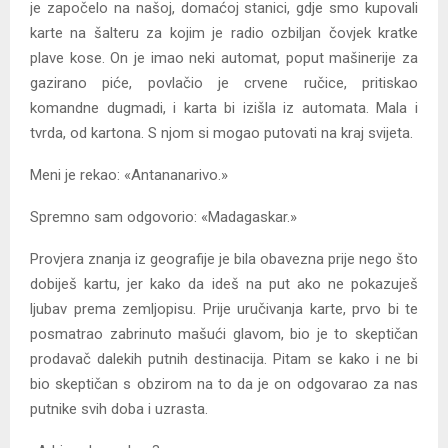
je započelo na našoj, domaćoj stanici, gdje smo kupovali
karte na šalteru za kojim je radio ozbiljan čovjek kratke
plave kose. On je imao neki automat, poput mašinerije za
gazirano piće, povlačio je crvene ručice, pritiskao
komandne dugmadi, i karta bi izišla iz automata. Mala i
tvrda, od kartona. S njom si mogao putovati na kraj svijeta.
Meni je rekao: «Antananarivo.»
Spremno sam odgovorio: «Madagaskar.»
Provjera znanja iz geografije je bila obavezna prije nego što
dobiješ kartu, jer kako da ideš na put ako ne pokazuješ
ljubav prema zemljopisu. Prije uručivanja karte, prvo bi te
posmatrao zabrinuto mašući glavom, bio je to skeptičan
prodavač dalekih putnih destinacija. Pitam se kako i ne bi
bio skeptičan s obzirom na to da je on odgovarao za nas
putnike svih doba i uzrasta.