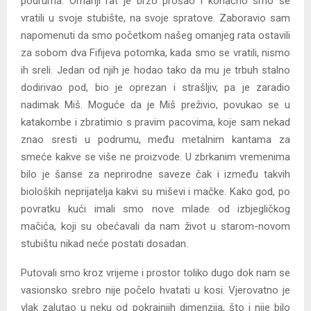
podruma. Omanji rat je brzo prošao i konačno smo se
vratili u svoje stubište, na svoje spratove. Zaboravio sam
napomenuti da smo početkom našeg omanjeg rata ostavili
za sobom dva Fifijeva potomka, kada smo se vratili, nismo
ih sreli. Jedan od njih je hodao tako da mu je trbuh stalno
dodirivao pod, bio je oprezan i strašljiv, pa je zaradio
nadimak Miš. Moguće da je Miš preživio, povukao se u
katakombe i zbratimio s pravim pacovima, koje sam nekad
znao sresti u podrumu, među metalnim kantama za
smeće kakve se više ne proizvode. U zbrkanim vremenima
bilo je šanse za neprirodne saveze čak i između takvih
bioloških neprijatelja kakvi su miševi i mačke. Kako god, po
povratku kući imali smo nove mlade od izbjegličkog
mačića, koji su obećavali da nam život u starom-novom
stubištu nikad neće postati dosadan.
Putovali smo kroz vrijeme i prostor toliko dugo dok nam se
vasionsko srebro nije počelo hvatati u kosi. Vjerovatno je
vlak zalutao u neku od pokrajnjih dimenzija, što i nije bilo