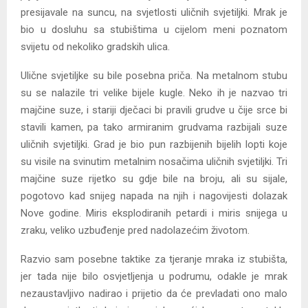
presijavale na suncu, na svjetlosti uličnih svjetiljki. Mrak je
bio u dosluhu sa stubištima u cijelom meni poznatom
svijetu od nekoliko gradskih ulica.
Ulične svjetiljke su bile posebna priča. Na metalnom stubu
su se nalazile tri velike bijele kugle. Neko ih je nazvao tri
majčine suze, i stariji dječaci bi pravili grudve u čije srce bi
stavili kamen, pa tako armiranim grudvama razbijali suze
uličnih svjetiljki. Grad je bio pun razbijenih bijelih lopti koje
su visile na svinutim metalnim nosačima uličnih svjetiljki. Tri
majčine suze rijetko su gdje bile na broju, ali su sijale,
pogotovo kad snijeg napada na njih i nagovijesti dolazak
Nove godine. Miris eksplodiranih petardi i miris snijega u
zraku, veliko uzbuđenje pred nadolazećim životom.
Razvio sam posebne taktike za tjeranje mraka iz stubišta,
jer tada nije bilo osvjetljenja u podrumu, odakle je mrak
nezaustavljivo nadirao i prijetio da će prevladati ono malo