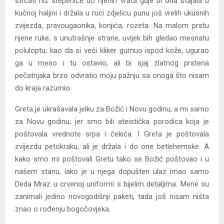
strčati niz stepenice do njenih vrata gdje bi ona stajala u
kućnoj haljini i držala u ruci zdjelicu punu još vrelih ukusnih
zvijezda, pravougaonika, konjića, rozeta. Na malom prstu
njene ruke, s unutrašnje strane, uvijek bih gledao mesnatu
poluloptu, kao da si veći kliker gurnuo ispod kože, ugurao
ga u meso i tu ostavio, ali bi sjaj zlatnog prstena
pečatnjaka brzo odvratio moju pažnju sa onoga što nisam
do kraja razumio.
Greta je ukrašavala jelku za Božić i Novu godinu, a mi samo
za Novu godinu, jer smo bili ateistička porodica koja je
poštovala vrednote srpa i čekića. I Greta je poštovala
zvijezdu petokraku, ali je držala i do one betlehemske. A
kako smo mi poštovali Gretu tako se Božić poštovao i u
našem stanu, iako je u njega dopušten ulaz imao samo
Deda Mraz u crvenoj uniformi s bijelim detaljima. Mene su
zanimali jedino novogodišnji paketi, tada još nisam ništa
znao o rođenju bogočovjeka.