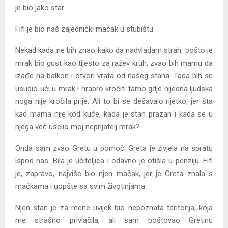
je bio jako star.
Fifi je bio naš zajednički mačak u stubištu.
Nekad kada ne bih znao kako da nadvladam strah, pošto je
mrak bio gust kao tijesto za ražev kruh, zvao bih mamu da
izađe na balkon i otvori vrata od našeg stana. Tada bih se
usudio ući u mrak i hrabro kročiti tamo gdje nijedna ljudska
noga nije kročila prije. Ali to bi se dešavalo rijetko, jer šta
kad mama nije kod kuće, kada je stan prazan i kada se u
njega već uselio moj neprijatelj mrak?
Onda sam zvao Gretu u pomoć. Greta je živjela na spratu
ispod nas. Bila je učiteljica i odavno je otišla u penziju. Fifi
je, zapravo, najviše bio njen mačak, jer je Greta znala s
mačkama i uopšte sa svim životinjama.
Njen stan je za mene uvijek bio nepoznata teritorija, koja
me strašno privlačila, ali sam poštovao Gretinu