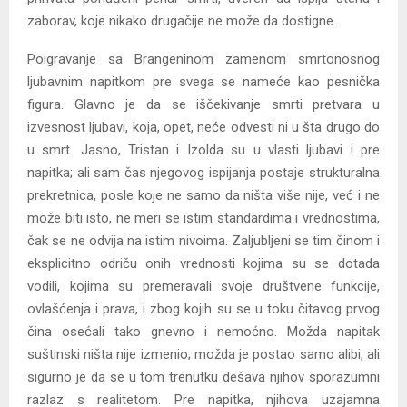
zaborav, koje nikako drugačije ne može da dostigne.
Poigravanje sa Brangeninom zamenom smrtonosnog
ljubavnim napitkom pre svega se nameće kao pesnička
figura. Glavno je da se iščekivanje smrti pretvara u
izvesnost ljubavi, koja, opet, neće odvesti ni u šta drugo do
u smrt. Jasno, Tristan i Izolda su u vlasti ljubavi i pre
napitka; ali sam čas njegovog ispijanja postaje strukturalna
prekretnica, posle koje ne samo da ništa više nije, već i ne
može biti isto, ne meri se istim standardima i vrednostima,
čak se ne odvija na istim nivoima. Zaljubljeni se tim činom i
eksplicitno odriču onih vrednosti kojima su se dotada
vodili, kojima su premeravali svoje društvene funkcije,
ovlašćenja i prava, i zbog kojih su se u toku čitavog prvog
čina osećali tako gnevno i nemoćno. Možda napitak
suštinski ništa nije izmenio; možda je postao samo alibi, ali
sigurno je da se u tom trenutku dešava njihov sporazumni
razlaz s realitetom. Pre napitka, njihova uzajamna