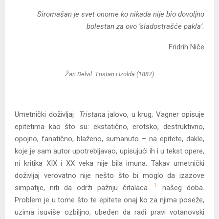
Siromašan je svet onome ko nikada nije bio dovoljno
bolestan za ovo ‘sladostrašće pakla’.
Fridrih Niče
Žan Delvil: Tristan i Izolda (1887)
Umetnički doživljaj
Tristana
jalovo, u krug, Vagner opisuje
epitetima kao što su: ekstatično, erotsko, destruktivno,
opojno, fanatično, blaženo, sumanuto – na epitete, dakle,
koje je sam autor upotrebljavao, upisujući ih i u tekst opere,
ni kritika XIX i XX veka nije bila imuna. Takav umetnički
doživljaj verovatno nije nešto što bi moglo da izazove
1
simpatije, niti da održi pažnju čitalaca
našeg doba.
Problem je u tome što te epitete onaj ko za njima poseže,
uzima isuviše ozbiljno, ubeđen da radi pravi votanovski