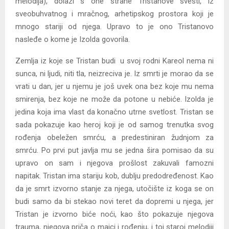
melodija), dolazi s one strane Tristanove svesti, iz
sveobuhvatnog i mračnog, arhetipskog prostora koji je
mnogo stariji od njega. Upravo to je ono Tristanovo
nasleđe o kome je Izolda govorila.
Zemlja iz koje se Tristan budi u svoj rodni Kareol nema ni
sunca, ni ljudi, niti tla, neizreciva je. Iz smrti je morao da se
vrati u dan, jer u njemu je još uvek ona bez koje mu nema
smirenja, bez koje ne može da potone u nebiće. Izolda je
jedina koja ima vlast da konačno utrne svetlost. Tristan se
sada pokazuje kao heroj koji je od samog trenutka svog
rođenja obeležen smrću, a predestiniran žudnjom za
smrću. Po prvi put javlja mu se jedna šira pomisao da su
upravo on sam i njegova prošlost zakuvali famozni
napitak. Tristan ima stariju kob, dublju predodređenost. Kao
da je smrt izvorno stanje za njega, utočište iz koga se on
budi samo da bi stekao novi teret da dopremi u njega, jer
Tristan je izvorno biće noći, kao što pokazuje njegova
trauma, njegova priča o majci i rođenju, i toj staroj melodiji