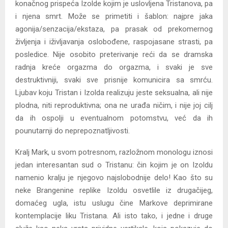
konačnog prispeća Izolde kojim je uslovljena Tristanova, pa
i njena smrt. Može se primetiti i šablon: najpre jaka
agonija/senzacija/ekstaza, pa prasak od prekomernog
življenja i iživljavanja oslobođene, raspojasane strasti, pa
posledice. Nije osobito preterivanje reći da se dramska
radnja kreće orgazma do orgazma, i svaki je sve
destruktivniji, svaki sve prisnije komunicira sa smrću.
Ljubav koju Tristan i Izolda realizuju jeste seksualna, ali nije
plodna, niti reproduktivna; ona ne urađa ničim, i nije joj cilj
da ih ospolji u eventualnom potomstvu, već da ih
pounutarnji do neprepoznatljivosti.
Kralj Mark, u svom potresnom, razložnom monologu iznosi
jedan interesantan sud o Tristanu: čin kojim je on Izoldu
namenio kralju je njegovo najslobodnije delo! Kao što su
neke Brangenine replike Izoldu osvetlile iz drugačijeg,
domaćeg ugla, istu uslugu čine Markove deprimirane
kontemplacije liku Tristana. Ali isto tako, i jedne i druge