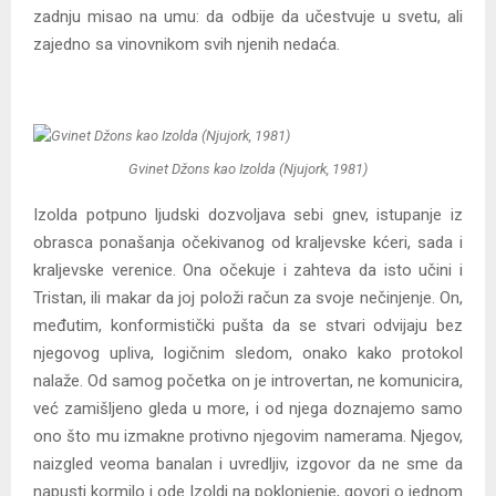
zadnju misao na umu: da odbije da učestvuje u svetu, ali
zajedno sa vinovnikom svih njenih nedaća.
Gvinet Džons kao Izolda (Njujork, 1981)
Izolda potpuno ljudski dozvoljava sebi gnev, istupanje iz
obrasca ponašanja očekivanog od kraljevske kćeri, sada i
kraljevske verenice. Ona očekuje i zahteva da isto učini i
Tristan, ili makar da joj položi račun za svoje nečinjenje. On,
međutim, konformistički pušta da se stvari odvijaju bez
njegovog upliva, logičnim sledom, onako kako protokol
nalaže. Od samog početka on je introvertan, ne komunicira,
već zamišljeno gleda u more, i od njega doznajemo samo
ono što mu izmakne protivno njegovim namerama. Njegov,
naizgled veoma banalan i uvredljiv, izgovor da ne sme da
napusti kormilo i ode Izoldi na poklonjenje, govori o jednom