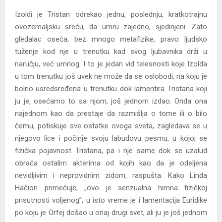
Izoldi je Tristan odrekao jednu, poslednju, kratkotrajnu
ovozemaljsku sreću, da umru zajedno, sjedinjeni. Zato
gledalac oseća, bez mnogo metafizike, pravo ljudsko
tuženje kod nje u trenutku kad svog ljubavnika drži u
naručju, već umrlog. I to je jedan vid telesnosti koje Izolda
u tom trenutku još uvek ne može da se oslobodi, na koju je
bolno usredsređena u trenutku dok lamentira Tristana koji
ju je, osećamo to sa njom, još jednom izdao. Onda ona
najednom kao da prestaje da razmišlja o tome ili o bilo
čemu, potiskuje sve ostatke ovoga sveta, zagledava se u
njegovo lice i počinje svoju labudovu pesmu, u kojoj se
fizička pojavnost Tristana, pa i nje same dok se uzalud
obraća ostalim akterima od kojih kao da je odeljena
nevidljivim i neprovidnim zidom, raspušta. Kako Linda
Hačion primećuje, „ovo je senzualna himna fizičkoj
prisutnosti voljenog”; u isto vreme je i lamentacija Euridike
po koju je Orfej došao u onaj drugi svet, ali ju je još jednom