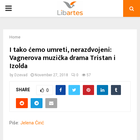
PRIMARY
MENU
Home
I tako ćemo umreti, nerazdvojeni:
Vagnerova muzička drama Tristan i
Izolda
by
Dzevad
November 27, 2018
0
57
SHARE
0
Piše:
Jelena Ćirić