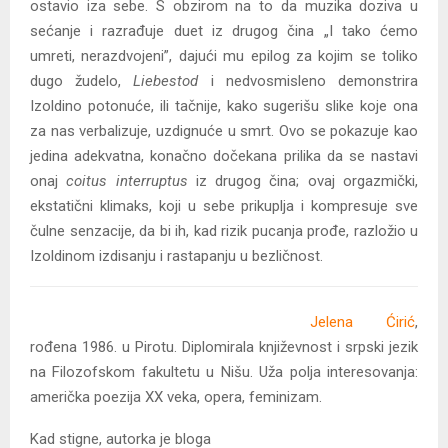
ostavio iza sebe. S obzirom na to da muzika doziva u
sećanje i razrađuje duet iz drugog čina „I tako ćemo
umreti, nerazdvojeni”, dajući mu epilog za kojim se toliko
dugo žudelo,
Liebestod
i nedvosmisleno demonstrira
Izoldino potonuće, ili tačnije, kako sugerišu slike koje ona
za nas verbalizuje, uzdignuće u smrt. Ovo se pokazuje kao
jedina adekvatna, konačno dočekana prilika da se nastavi
onaj
coitus interruptus
iz drugog čina; ovaj orgazmički,
ekstatični klimaks, koji u sebe prikuplja i kompresuje sve
čulne senzacije, da bi ih, kad rizik pucanja prođe, razložio u
Izoldinom izdisanju i rastapanju u bezličnost.
Jelena Ćirić
,
rođena 1986. u Pirotu. Diplomirala književnost i srpski jezik
na Filozofskom fakultetu u Nišu. Uža polja interesovanja:
američka poezija XX veka, opera, feminizam.
Kad stigne, autorka je bloga