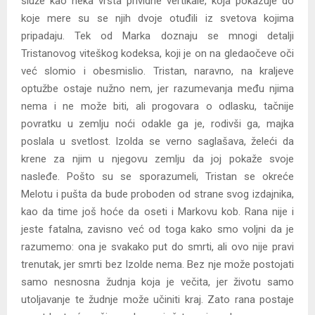
služe kao neka vrsta prividne vertikale, koja pokazuje do
koje mere su se njih dvoje otuđili iz svetova kojima
pripadaju. Tek od Marka doznaju se mnogi detalji
Tristanovog viteškog kodeksa, koji je on na gledaočeve oči
već slomio i obesmislio. Tristan, naravno, na kraljeve
optužbe ostaje nužno nem, jer razumevanja među njima
nema i ne može biti, ali progovara o odlasku, tačnije
povratku u zemlju noći odakle ga je, rodivši ga, majka
poslala u svetlost. Izolda se verno saglašava, želeći da
krene za njim u njegovu zemlju da joj pokaže svoje
nasleđe. Pošto su se sporazumeli, Tristan se okreće
Melotu i pušta da bude proboden od strane svog izdajnika,
kao da time još hoće da oseti i Markovu kob. Rana nije i
jeste fatalna, zavisno već od toga kako smo voljni da je
razumemo: ona je svakako put do smrti, ali ovo nije pravi
trenutak, jer smrti bez Izolde nema. Bez nje može postojati
samo nesnosna žudnja koja je večita, jer životu samo
utoljavanje te žudnje može učiniti kraj. Zato rana postaje