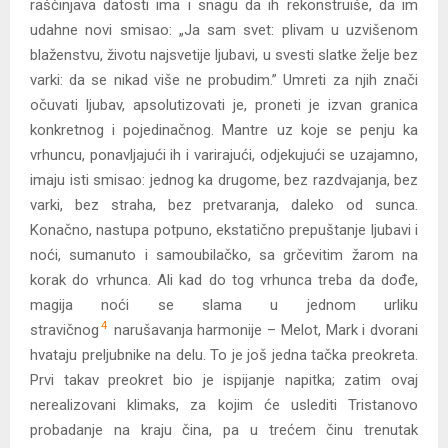
raščinjava datosti ima i snagu da ih rekonstruiše, da im
udahne novi smisao: „Ja sam svet: plivam u uzvišenom
blaženstvu, životu najsvetije ljubavi, u svesti slatke želje bez
varki: da se nikad više ne probudim.” Umreti za njih znači
očuvati ljubav, apsolutizovati je, proneti je izvan granica
konkretnog i pojedinačnog. Mantre uz koje se penju ka
vrhuncu, ponavljajući ih i varirajući, odjekujući se uzajamno,
imaju isti smisao: jednog ka drugome, bez razdvajanja, bez
varki, bez straha, bez pretvaranja, daleko od sunca.
Konačno, nastupa potpuno, ekstatično prepuštanje ljubavi i
noći, sumanuto i samoubilačko, sa grčevitim žarom na
korak do vrhunca. Ali kad do tog vrhunca treba da dođe,
magija noći se slama u jednom urliku
4
stravičnog
narušavanja harmonije – Melot, Mark i dvorani
hvataju preljubnike na delu. To je još jedna tačka preokreta.
Prvi takav preokret bio je ispijanje napitka; zatim ovaj
nerealizovani klimaks, za kojim će uslediti Tristanovo
probadanje na kraju čina, pa u trećem činu trenutak