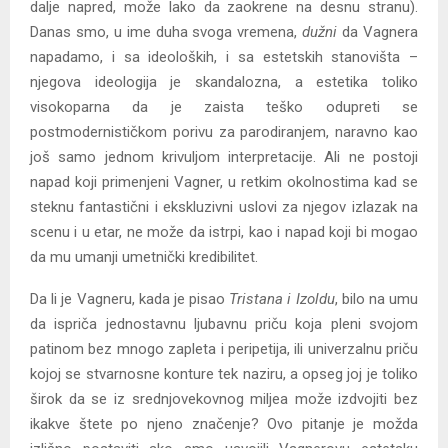
dalje napred, može lako da zaokrene na desnu stranu).
Danas smo, u ime duha svoga vremena,
dužni
da Vagnera
napadamo, i sa ideoloških, i sa estetskih stanovišta –
njegova ideologija je skandalozna, a estetika toliko
visokoparna da je zaista teško odupreti se
postmodernističkom porivu za parodiranjem, naravno kao
još samo jednom krivuljom interpretacije. Ali ne postoji
napad koji primenjeni Vagner, u retkim okolnostima kad se
steknu fantastični i ekskluzivni uslovi za njegov izlazak na
scenu i u etar, ne može da istrpi, kao i napad koji bi mogao
da mu umanji umetnički kredibilitet.
Da li je Vagneru, kada je pisao
Tristana i Izoldu
, bilo na umu
da ispriča jednostavnu ljubavnu priču koja pleni svojom
patinom bez mnogo zapleta i peripetija, ili univerzalnu priču
kojoj se stvarnosne konture tek naziru, a opseg joj je toliko
širok da se iz srednjovekovnog miljea može izdvojiti bez
ikakve štete po njeno značenje? Ovo pitanje je možda