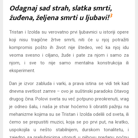
Odagnaj sad strah, slatka smrti,
3
žuđena, željena smrti u ljubavi!
Tristan i Izolda su verovatno prvi ljubavnici u istoriji opere
koji nisu tragične žrtve smrti, niti će u njoj potražiti
kompromis pošto ih život nije štedeo, već ka njoj idu
veoma svesno i ciljano, žude i pate za njom i samo za
njom, i sve to nije samo mentalna konstrukcija ili
eksperiment.
Dan je izvor zabluda i varki, a prava istina se vidi tek kad
dnevna svetlost zamre – ovo je suštinski paradoks čitavog
drugog čina. Polovi sveta su već potpuno preokrenuti, vrag
je odneo šalu, i naša je stvar hoćemo li obratiti pažnju na
mehanizme kojima su se Tristan i Izolda odelili od sveta, ili
ćemo se prepustiti muzici, koja se po prvi put, na kratko,
uspokojila u nešto stabilnijem, durskom tonalitetu, i
zajedno sa preljubnicima utonuti u njihovu predanu noćnu