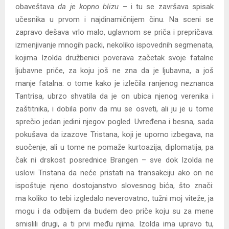
obaveštava
da je kopno blizu
– i tu se završava spisak
učesnika u prvom i najdinamičnijem činu. Na sceni se
zapravo dešava vrlo malo, uglavnom se priča i prepričava:
izmenjivanje mnogih packi, nekoliko ispovednih segmenata,
kojima Izolda družbenici poverava začetak svoje fatalne
ljubavne priče, za koju još ne zna da je ljubavna, a još
manje fatalna: o tome kako je izlečila ranjenog neznanca
Tantrisa, ubrzo shvatila da je on ubica njenog verenika i
zaštitnika, i dobila poriv da mu se osveti, ali ju je u tome
sprečio jedan jedini njegov pogled. Uvređena i besna, sada
pokušava da izazove Tristana, koji je uporno izbegava, na
suočenje, ali u tome ne pomaže kurtoazija, diplomatija, pa
čak ni drskost posrednice Brangen – sve dok Izolda ne
uslovi Tristana da neće pristati na transakciju ako on ne
ispoštuje njeno dostojanstvo slovesnog bića, što znači:
ma koliko to tebi izgledalo neverovatno, tužni moj viteže, ja
mogu i da odbijem da budem deo priče koju su za mene
smislili drugi, a ti prvi među njima. Izolda ima upravo tu,