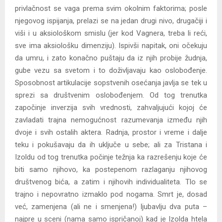
privlačnost se vaga prema svim okolnim faktorima; posle
njegovog ispijanja, prelazi se na jedan drugi nivo, drugačiji i
viši i u aksiološkom smislu (jer kod Vagnera, treba li reći,
sve ima aksiološku dimenziju). Ispivši napitak, oni očekuju
da umru, i zato konačno puštaju da iz njih probije žudnja,
gube vezu sa svetom i to doživljavaju kao oslobođenje.
Sposobnost artikulacije sopstvenih osećanja javlja se tek u
sprezi sa društvenim oslobođenjem. Od tog trenutka
započinje inverzija svih vrednosti, zahvaljujući kojoj će
zavladati trajna nemogućnost razumevanja između njih
dvoje i svih ostalih aktera. Radnja, prostor i vreme i dalje
teku i pokušavaju da ih uključe u sebe; ali za Tristana i
Izoldu od tog trenutka počinje težnja ka razrešenju koje će
biti samo njihovo, ka postepenom razlaganju njihovog
društvenog bića, a zatim i njihovih individualiteta. Tlo se
trajno i nepovratno izmaklo pod nogama. Smrt je, dosad
već, zamenjena (ali ne i smenjena!) ljubavlju dva puta –
najpre u sceni (nama samo ispričanoj) kad je Izolda htela