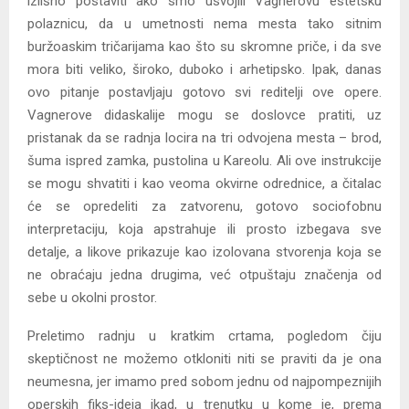
izlišno postaviti ako smo usvojili Vagnerovu estetsku
polaznicu, da u umetnosti nema mesta tako sitnim
buržoaskim tričarijama kao što su skromne priče, i da sve
mora biti veliko, široko, duboko i arhetipsko. Ipak, danas
ovo pitanje postavljaju gotovo svi reditelji ove opere.
Vagnerove didaskalije mogu se doslovce pratiti, uz
pristanak da se radnja locira na tri odvojena mesta – brod,
šuma ispred zamka, pustolina u Kareolu. Ali ove instrukcije
se mogu shvatiti i kao veoma okvirne odrednice, a čitalac
će se opredeliti za zatvorenu, gotovo sociofobnu
interpretaciju, koja apstrahuje ili prosto izbegava sve
detalje, a likove prikazuje kao izolovana stvorenja koja se
ne obraćaju jedna drugima, već otpuštaju značenja od
sebe u okolni prostor.
Preletimo radnju u kratkim crtama, pogledom čiju
skeptičnost ne možemo otkloniti niti se praviti da je ona
neumesna, jer imamo pred sobom jednu od najpompeznijih
operskih fiks-ideja ikad, u trenutku u kome je, prema