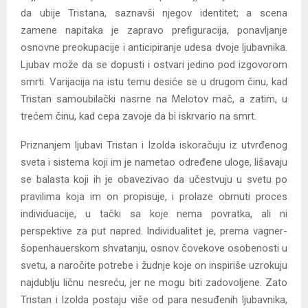
da ubije Tristana, saznavši njegov identitet; a scena
zamene napitaka je zapravo prefiguracija, ponavljanje
osnovne preokupacije i anticipiranje udesa dvoje ljubavnika.
Ljubav može da se dopusti i ostvari jedino pod izgovorom
smrti. Varijacija na istu temu desiće se u drugom činu, kad
Tristan samoubilački nasrne na Melotov mač, a zatim, u
trećem činu, kad cepa zavoje da bi iskrvario na smrt.
Priznanjem ljubavi Tristan i Izolda iskoračuju iz utvrđenog
sveta i sistema koji im je nametao određene uloge, lišavaju
se balasta koji ih je obavezivao da učestvuju u svetu po
pravilima koja im on propisuje, i prolaze obrnuti proces
individuacije, u tački sa koje nema povratka, ali ni
perspektive za put napred. Individualitet je, prema vagner-
šopenhauerskom shvatanju, osnov čovekove osobenosti u
svetu, a naročite potrebe i žudnje koje on inspiriše uzrokuju
najdublju ličnu nesreću, jer ne mogu biti zadovoljene. Zato
Tristan i Izolda postaju više od para nesuđenih ljubavnika,