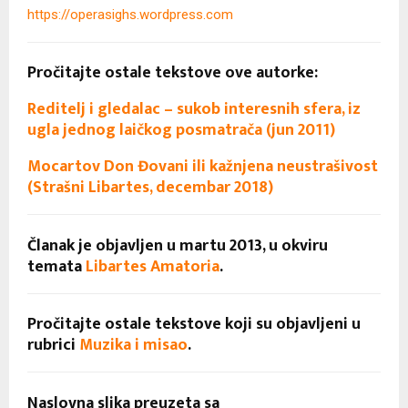
https://operasighs.wordpress.com
Pročitajte ostale tekstove ove autorke:
Reditelj i gledalac – sukob interesnih sfera, iz
ugla jednog laičkog posmatrača (jun 2011)
Mocartov Don Đovani ili kažnjena neustrašivost
(Strašni Libartes, decembar 2018)
Članak je objavljen u martu 2013, u okviru
temata
Libartes Amatoria
.
Pročitajte ostale tekstove koji su objavljeni u
rubrici
Muzika i misao
.
Naslovna slika preuzeta sa