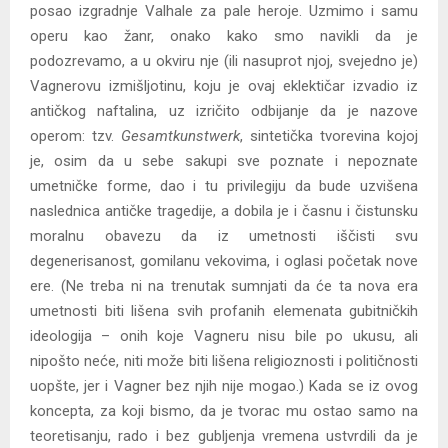
posao izgradnje Valhale za pale heroje. Uzmimo i samu
operu kao žanr, onako kako smo navikli da je
podozrevamo, a u okviru nje (ili nasuprot njoj, svejedno je)
Vagnerovu izmišljotinu, koju je ovaj eklektičar izvadio iz
antičkog naftalina, uz izričito odbijanje da je nazove
operom: tzv.
Gesamtkunstwerk
, sintetička tvorevina kojoj
je, osim da u sebe sakupi sve poznate i nepoznate
umetničke forme, dao i tu privilegiju da bude uzvišena
naslednica antičke tragedije, a dobila je i časnu i čistunsku
moralnu obavezu da iz umetnosti iščisti svu
degenerisanost, gomilanu vekovima, i oglasi početak nove
ere. (Ne treba ni na trenutak sumnjati da će ta nova era
umetnosti biti lišena svih profanih elemenata gubitničkih
ideologija – onih koje Vagneru nisu bile po ukusu, ali
nipošto neće, niti može biti lišena religioznosti i političnosti
uopšte, jer i Vagner bez njih nije mogao.) Kada se iz ovog
koncepta, za koji bismo, da je tvorac mu ostao samo na
teoretisanju, rado i bez gubljenja vremena ustvrdili da je