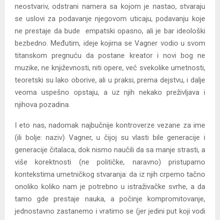
neostvariv, odstrani namera sa kojom je nastao, stvaraju
se uslovi za podavanje njegovom uticaju, podavanju koje
ne prestaje da bude empatski opasno, ali je bar ideološki
bezbedno. Međutim, ideje kojima se Vagner vodio u svom
titanskom pregnuću da postane kreator i novi bog ne
muzike, ne književnosti, niti opere, već svekolike umetnosti,
teoretski su lako oborive, ali u praksi, prema dejstvu, i dalje
veoma uspešno opstaju, a uz njih nekako preživljava i
njihova pozadina.
I eto nas, nadomak najbučnije kontroverze vezane za ime
(ili bolje: naziv) Vagner, u čijoj su vlasti bile generacije i
generacije čitalaca, dok nismo naučili da sa manje strasti, a
više korektnosti (ne političke, naravno) pristupamo
kontekstima umetničkog stvaranja: da iz njih crpemo tačno
onoliko koliko nam je potrebno u istraživačke svrhe, a da
tamo gde prestaje nauka, a počinje kompromitovanje,
jednostavno zastanemo i vratimo se (jer jedini put koji vodi