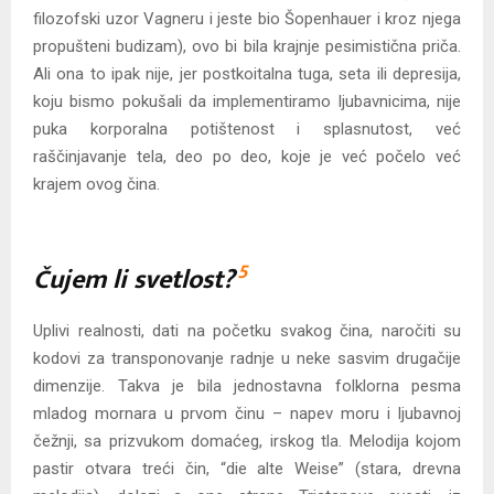
filozofski uzor Vagneru i jeste bio Šopenhauer i kroz njega
propušteni budizam), ovo bi bila krajnje pesimistična priča.
Ali ona to ipak nije, jer postkoitalna tuga, seta ili depresija,
koju bismo pokušali da implementiramo ljubavnicima, nije
puka korporalna potištenost i splasnutost, već
raščinjavanje tela, deo po deo, koje je već počelo već
krajem ovog čina.
5
Čujem li svetlost?
Uplivi realnosti, dati na početku svakog čina, naročiti su
kodovi za transponovanje radnje u neke sasvim drugačije
dimenzije. Takva je bila jednostavna folklorna pesma
mladog mornara u prvom činu – napev moru i ljubavnoj
čežnji, sa prizvukom domaćeg, irskog tla. Melodija kojom
pastir otvara treći čin, “die alte Weise” (stara, drevna