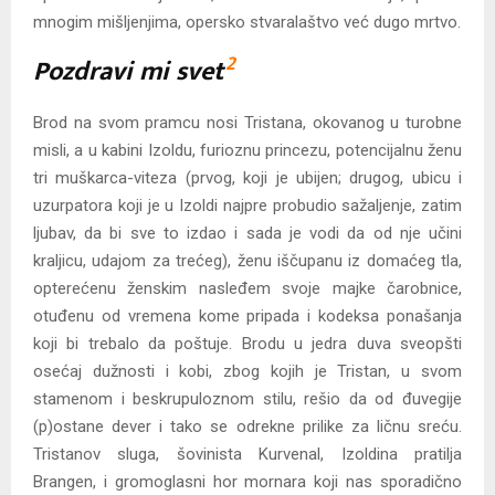
mnogim mišljenjima, opersko stvaralaštvo već dugo mrtvo.
2
Pozdravi mi svet
Brod na svom pramcu nosi Tristana, okovanog u turobne
misli, a u kabini Izoldu, furioznu princezu, potencijalnu ženu
tri muškarca-viteza (prvog, koji je ubijen; drugog, ubicu i
uzurpatora koji je u Izoldi najpre probudio sažaljenje, zatim
ljubav, da bi sve to izdao i sada je vodi da od nje učini
kraljicu, udajom za trećeg), ženu iščupanu iz domaćeg tla,
opterećenu ženskim nasleđem svoje majke čarobnice,
otuđenu od vremena kome pripada i kodeksa ponašanja
koji bi trebalo da poštuje. Brodu u jedra duva sveopšti
osećaj dužnosti i kobi, zbog kojih je Tristan, u svom
stamenom i beskrupuloznom stilu, rešio da od đuvegije
(p)ostane dever i tako se odrekne prilike za ličnu sreću.
Tristanov sluga, šovinista Kurvenal, Izoldina pratilja
Brangen, i gromoglasni hor mornara koji nas sporadično