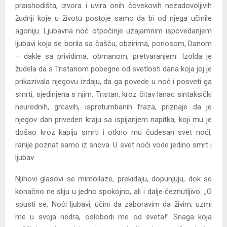
praishodišta, izvora i uvira onih čovekovih nezadovoljivih
žudnji koje u životu postoje samo da bi od njega učinile
agoniju. Ljubavna noć otpočinje uzajamnim ispovedanjem
ljubavi koja se borila sa čašću, obzirima, ponosom, Danom
– dakle sa prividima, obmanom, pretvaranjem. Izolda je
žudela da s Tristanom pobegne od svetlosti dana koja joj je
prikazivala njegovu izdaju, da ga povede u noć i posveti ga
smrti, sjedinjena s njim. Tristan, kroz čitav lanac sintaksički
neurednih, grcavih, ispretumbanih fraza, priznaje da je
njegov dan priveden kraju sa ispijanjem napitka, koji mu je
došao kroz kapiju smrti i otkrio mu čudesan svet noći,
ranije poznat samo iz snova. U svet noći vode jedino smrt i
ljubav.
Njihovi glasovi se mimoilaze, prekidaju, dopunjuju, dok se
konačno ne sliju u jedno spokojno, ali i dalje čeznutljivo: „O
spusti se, Noći ljubavi, učini da zaboravim da živim; uzmi
me u svoja nedra, oslobodi me od sveta!” Snaga koja