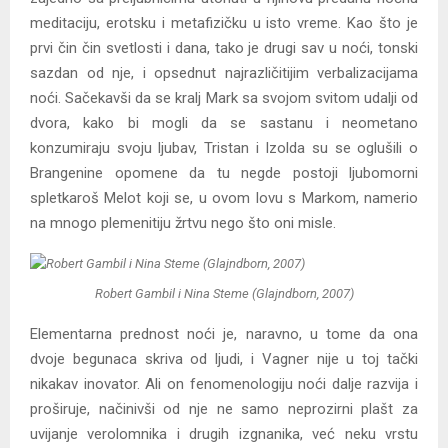
meditaciju, erotsku i metafizičku u isto vreme. Kao što je
prvi čin čin svetlosti i dana, tako je drugi sav u noći, tonski
sazdan od nje, i opsednut najrazličitijim verbalizacijama
noći. Sačekavši da se kralj Mark sa svojom svitom udalji od
dvora, kako bi mogli da se sastanu i neometano
konzumiraju svoju ljubav, Tristan i Izolda su se oglušili o
Brangenine opomene da tu negde postoji ljubomorni
spletkaroš Melot koji se, u ovom lovu s Markom, namerio
na mnogo plemenitiju žrtvu nego što oni misle.
Robert Gambil i Nina Steme (Glajndborn, 2007)
Elementarna prednost noći je, naravno, u tome da ona
dvoje begunaca skriva od ljudi, i Vagner nije u toj tački
nikakav inovator. Ali on fenomenologiju noći dalje razvija i
proširuje, načinivši od nje ne samo neprozirni plašt za
uvijanje verolomnika i drugih izgnanika, već neku vrstu