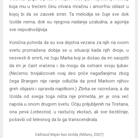
koja mu u trećem činu otvara mračnu i amorfnu oblast u
kojoj bi da se zauvek smiri. Ta melodija se čuje sve dok
Izolde nema, dok su njegova nadanja uzaludna, a agonija
sve nepodnošljivija.
Ironična potvrda da su sva dejstva vezana za njih na ovom
svetu promašena dobija se u situaciji kada njih dvoje, u
nesvesti ili smrti, ne čuju Marka koji je došao da im saopšti
da im je čast vraćena i da mogu da ostvare svoju ljubav.
(Nećemo trivijalizovati ovaj deo priče nagađanjima zbog
čega Brangen nije ranije odlučila da pred Markom njihov
greh objasni i opravda napitkom.) Zbrka se razrešava, a da
Izolda od svega toga ništa nije primetila, jer je ona već
napola u onom drugom svetu. Očiju priljubljenih na Tristana,
ona peva
Liebestod
, u rastućoj ekstazi, ali sve bezličnije,
pošavši od telesnog da bi ga transcendirala.
Valtraud Majer kao Izolda (Milano, 2007)