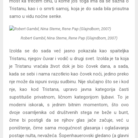
most ka trećem činu, u kome još toga ima da se sazna o
Tristanu, kao i o smrti samoj, koja je do sada bila prisutna
samo u vidu noćne senke.
Robert Gambil, Nina Steme, Rene Pap (Glajndborn, 2007)
Izolda se do sada već jasno pokazala kao spaiteljka
Tristanu, njegov čuvar i vodič u drugi svet. Izolda je ta koja
je Tristanu vraćala život dok je bio čovek dana, a sada,
kada se sebi i nama razotkrio kao čovek noći, jedino preko
nje može da ispuni svoju sudbinu. Nije slučajno što se i kod
nje, kao kod Tristana, upravo javna kategorija časti
supstituiše privatnom, ličnom kategorijom ljubavi. To je
moderni iskorak, s jednim bitnim momentom, što ovo
dvoje osamljenika od društvenih stega ne beže u bunt,
čime bi postigli da se njihov glas jače začuje, već u
poništenje, čime sama mogućnost glasanja i oglašavanja
postaje nulta, nevažeća. Šopenhauerovski gledano (a glavni