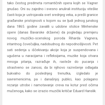
tako čestog predmeta romantičnih opera kojih se Vagner
gnušao. Oni su zajedno i svesno anulirali instituciju viteške
časti koja je ustrojavala svet srednjeg veka, a prešli granice
građanske pristojnosti s kojom su se ljudi jednog junskog
dana 1865. godine zavalili u udobne stolice Minhenske
opere (danas Bavarske državne) da pogledaju premijeru
novog muzičko-scenskog poroda Riharda Vagnera,
iritantnog čovečuljka, nadobudnog do nepodnošljivosti. Pet
sati sedenja u iščekivanju akcije koja je suspendovana i
ugušena u naracijama i refleksijama, muzike koja otvara
mnoga pitanja, razrađuje ih, rasteže do pucanja i
strastveno se zanosi, da bi njihovo razrešenje odlagala
bukvalno do poslednjeg trenutka, izgledalo je
savremenicima, pa i današnjoj publici, kao polagano
rezanje utrobe i namotavanje creva na kotur pred očima
mučenoga, kako se izrazio muzički kritičar Eduard Hanslik.