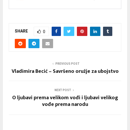
SHARE
0
PREVIOUS POST
Vladimira Becić – Savršeno oružje za ubojstvo
NEXT POST
O ljubavi prema velikom vođi i ljubavi velikog
vođe prema narodu