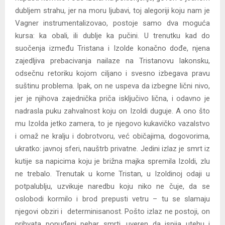
dubljem strahu, jer na moru ljubavi, toj alegoriji koju nam je
Vagner instrumentalizovao, postoje samo dva moguća
kursa: ka obali, ili dublje ka pučini. U trenutku kad do
suočenja između Tristana i Izolde konačno dođe, njena
zajedljiva prebacivanja nailaze na Tristanovu lakonsku,
odsečnu retoriku kojom ciljano i svesno izbegava pravu
suštinu problema. Ipak, on ne uspeva da izbegne lični nivo,
jer je njihova zajednička priča isključivo lična, i odavno je
nadrasla puku zahvalnost koju on Izoldi duguje. A ono što
mu Izolda jetko zamera, to je njegovo kukavičko vazalstvo
i omaž ne kralju i dobrotvoru, već običajima, dogovorima,
ukratko: javnoj sferi, nauštrb privatne. Jedini izlaz je smrt iz
kutije sa napicima koju je brižna majka spremila Izoldi, zlu
ne trebalo. Trenutak u kome Tristan, u Izoldinoj odaji u
potpalublju, uzvikuje naredbu koju niko ne čuje, da se
oslobodi kormilo i brod prepusti vetru – tu se slamaju
njegovi obziri i determinisanost. Pošto izlaz ne postoji, on
prihvata ponuđeni pehar smrti, uveren da ispija utehu i