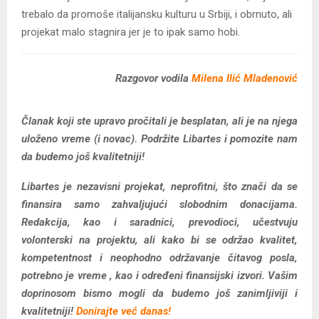
trebalo da promoše italijansku kulturu u Srbiji, i obrnuto, ali
projekat malo stagnira jer je to ipak samo hobi.
Razgovor vodila
Milena Ilić Mladenović
Članak koji ste upravo pročitali je besplatan, ali je na njega
uloženo vreme (i novac). Podržite Libartes i pomozite nam
da budemo još kvalitetniji!
Libartes je nezavisni projekat, neprofitni, što znači da se
finansira samo zahvaljujući slobodnim donacijama.
Redakcija, kao i saradnici, prevodioci, učestvuju
volonterski na projektu, ali kako bi se održao kvalitet,
kompetentnost i neophodno održavanje čitavog posla,
potrebno je vreme , kao i određeni finansijski izvori. Vašim
doprinosom bismo mogli da budemo još zanimljiviji i
kvalitetniji!
Donirajte već danas!