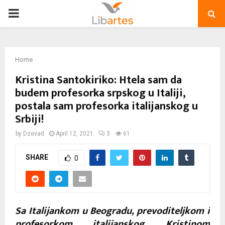
PRIMARY
MENU
Home
Kristina Santokiriko: Htela sam da
budem profesorka srpskog u Italiji,
postala sam profesorka italijanskog u
Srbiji!
by
Dzevad
April 12, 2021
3
61
SHARE
0
Sa Italijankom u Beogradu, prevoditeljkom i
profesorkom italijanskog, Kristinom