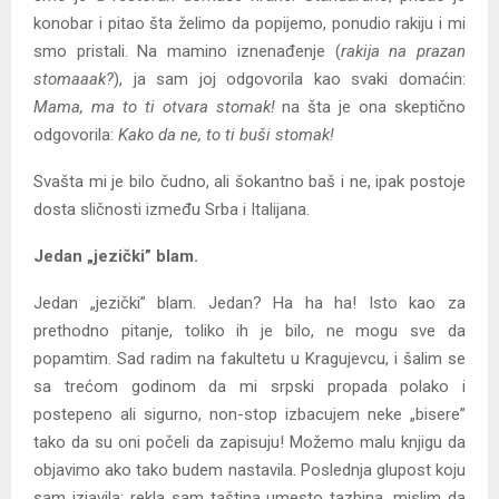
konobar i pitao šta želimo da popijemo, ponudio rakiju i mi
smo pristali. Na mamino iznenađenje (
rakija na prazan
stomaaak?
), ja sam joj odgovorila kao svaki domaćin:
Mama, ma to ti otvara stomak!
na šta je ona skeptično
odgovorila:
Kako da ne, to ti buši stomak!
Svašta mi je bilo čudno, ali šokantno baš i ne, ipak postoje
dosta sličnosti između Srba i Italijana.
Jedan „jezički” blam.
Jedan „jezički” blam. Jedan? Ha ha ha! Isto kao za
prethodno pitanje, toliko ih je bilo, ne mogu sve da
popamtim. Sad radim na fakultetu u Kragujevcu, i šalim se
sa trećom godinom da mi srpski propada polako i
postepeno ali sigurno, non-stop izbacujem neke „bisere”
tako da su oni počeli da zapisuju! Možemo malu knjigu da
objavimo ako tako budem nastavila. Poslednja glupost koju
sam izjavila: rekla sam taština umesto tazbina, mislim da