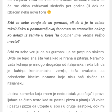
će me ekipa zafrkavati sledećih pet godina (ili dok ne
izbacim neku novu foru
Srbi za sebe veruju da su gurmani, ali da li je to zaista
tako? Kako ti posmatraš ovaj fenomen sa stanovišta nekog
ko dolazi iz zemlje u kojoj “la cucina” ima veoma važno
mesto?
Srbi za sebe veruju da su gurmani i ja se potpuno slažem.
Ovde se lepo zna šta valja kad je hrana u pitanju. Naravno,
vaša kuhinja je mnogo drugačija od italijanske, rekla bih da
je kuhinja kontinentalne zemlje, teža svakako, sa
određenim kiselim notama koje nisu baš tipične za
italijansku.
Jedina zamerka koju imam je nedostatak „osećaja” i prave
ljubavi za čisto testo kad su pasta i pizza u pitanju. Vi volite
i pastu i pizzu da utopite u sos i u druge sastojke, dok mi