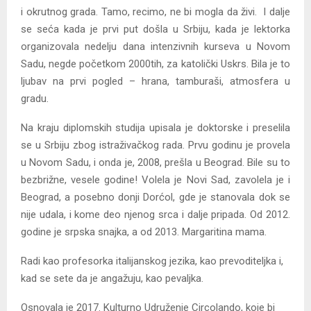
i okrutnog grada. Tamo, recimo, ne bi mogla da živi. I dalje
se seća kada je prvi put došla u Srbiju, kada je lektorka
organizovala nedelju dana intenzivnih kurseva u Novom
Sadu, negde početkom 2000tih, za katolički Uskrs. Bila je to
ljubav na prvi pogled – hrana, tamburaši, atmosfera u
gradu.
Na kraju diplomskih studija upisala je doktorske i preselila
se u Srbiju zbog istraživačkog rada. Prvu godinu je provela
u Novom Sadu, i onda je, 2008, prešla u Beograd. Bile su to
bezbrižne, vesele godine! Volela je Novi Sad, zavolela je i
Beograd, a posebno donji Dorćol, gde je stanovala dok se
nije udala, i kome deo njenog srca i dalje pripada. Od 2012.
godine je srpska snajka, a od 2013. Margaritina mama.
Radi kao profesorka italijanskog jezika, kao prevoditeljka i,
kad se sete da je angažuju, kao pevaljka.
Osnovala je 2017. Kulturno Udruženje Circolando, koje bi