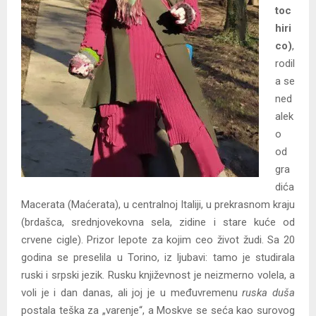
toc
hiri
co)
,
rodil
a se
ned
alek
o
od
gra
dića
Macerata (Maćerata), u centralnoj Italiji, u prekrasnom kraju
(brdašca, srednjovekovna sela, zidine i stare kuće od
crvene cigle). Prizor lepote za kojim ceo život žudi. Sa 20
godina se preselila u Torino, iz ljubavi: tamo je studirala
ruski i srpski jezik. Rusku književnost je neizmerno volela, a
voli je i dan danas, ali joj je u međuvremenu
ruska duša
postala teška za „varenje“, a Moskve se seća kao surovog