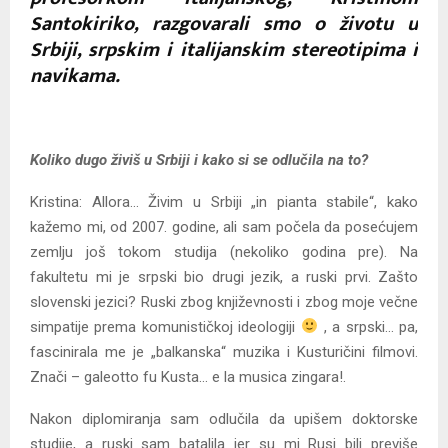
Santokiriko, razgovarali smo o životu u
Srbiji, srpskim i italijanskim stereotipima i
navikama.
Koliko dugo živiš u Srbiji i kako si se odlučila na to?
Kristina: Allora… Živim u Srbiji „in pianta stabile“, kako
kažemo mi, od 2007. godine, ali sam počela da posećujem
zemlju još tokom studija (nekoliko godina pre). Na
fakultetu mi je srpski bio drugi jezik, a ruski prvi. Zašto
slovenski jezici? Ruski zbog književnosti i zbog moje večne
simpatije prema komunističkoj ideologiji
, a srpski… pa,
fascinirala me je „balkanska“ muzika i Kusturičini filmovi.
Znači – galeotto fu Kusta… e la musica zingara!.
Nakon diplomiranja sam odlučila da upišem doktorske
studije, a ruski sam batalila jer su mi Rusi bili previše