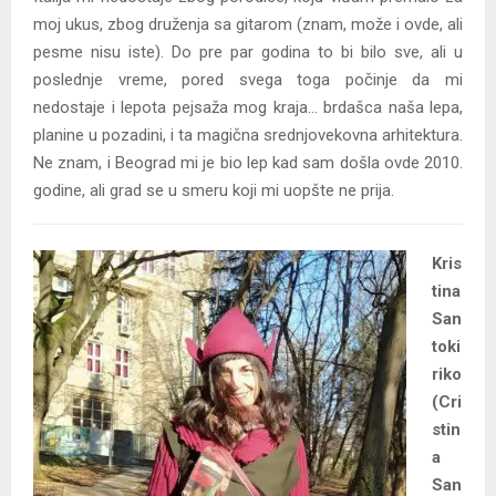
moj ukus, zbog druženja sa gitarom (znam, može i ovde, ali
pesme nisu iste). Do pre par godina to bi bilo sve, ali u
poslednje vreme, pored svega toga počinje da mi
nedostaje i lepota pejsaža mog kraja… brdašca naša lepa,
planine u pozadini, i ta magična srednjovekovna arhitektura.
Ne znam, i Beograd mi je bio lep kad sam došla ovde 2010.
godine, ali grad se u smeru koji mi uopšte ne prija.
Kris
tina
San
toki
riko
(Cri
stin
a
San