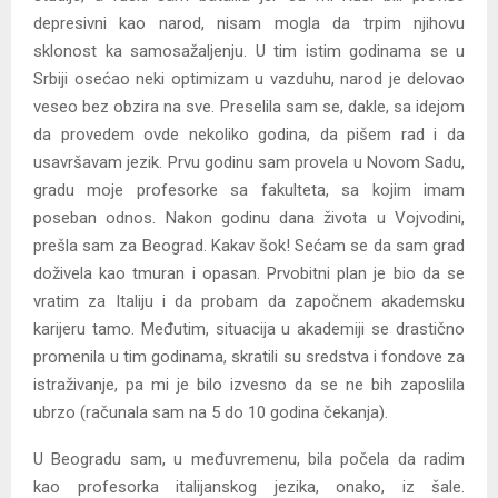
depresivni kao narod, nisam mogla da trpim njihovu
sklonost ka samosažaljenju. U tim istim godinama se u
Srbiji osećao neki optimizam u vazduhu, narod je delovao
veseo bez obzira na sve. Preselila sam se, dakle, sa idejom
da provedem ovde nekoliko godina, da pišem rad i da
usavršavam jezik. Prvu godinu sam provela u Novom Sadu,
gradu moje profesorke sa fakulteta, sa kojim imam
poseban odnos. Nakon godinu dana života u Vojvodini,
prešla sam za Beograd. Kakav šok! Sećam se da sam grad
doživela kao tmuran i opasan. Prvobitni plan je bio da se
vratim za Italiju i da probam da započnem akademsku
karijeru tamo. Međutim, situacija u akademiji se drastično
promenila u tim godinama, skratili su sredstva i fondove za
istraživanje, pa mi je bilo izvesno da se ne bih zaposlila
ubrzo (računala sam na 5 do 10 godina čekanja).
U Beogradu sam, u međuvremenu, bila počela da radim
kao profesorka italijanskog jezika, onako, iz šale.