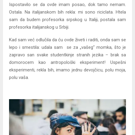
Ispostavilo se da ovde imam posao, dok tamo nemam.
Ostala. Na italijanskom bih rekla: mi sono riciclata. Htela
sam da budem profesorka srpskog u Italiji, postala sam
profesorka italijanskog u Srbiji.
Kad sam već odlučila da ću ovde živeti i raditi, onda sam se
lepo i smestila: udala sam se za „vašeg“ momka, što je
zapravo san svake studentkinje stranih jezika – brak sa
domorocem kao antropološki eksperiment! Uspešni
eksperimenti, rekla bih, imamo jednu devojčicu, polu moja,
polu vaša.