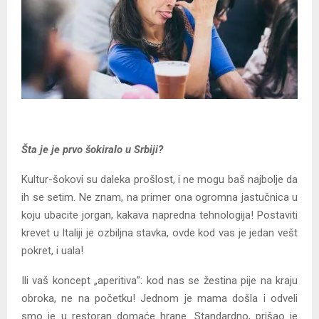
Šta je je prvo šokiralo u Srbiji?
Kultur-šokovi su daleka prošlost, i ne mogu baš najbolje da
ih se setim. Ne znam, na primer ona ogromna jastučnica u
koju ubacite jorgan, kakava napredna tehnologija! Postaviti
krevet u Italiji je ozbiljna stavka, ovde kod vas je jedan vešt
pokret, i uala!
Ili vaš koncept „aperitiva”: kod nas se žestina pije na kraju
obroka, ne na početku! Jednom je mama došla i odveli
smo je u restoran domaće hrane. Standardno, prišao je