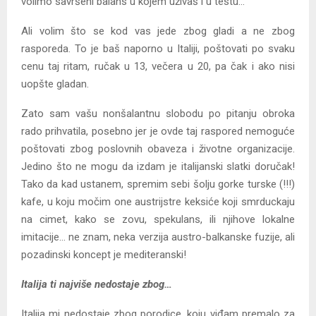
volimo savršeni balans u kojem uživaš i u testu…
Ali volim što se kod vas jede zbog gladi a ne zbog
rasporeda. To je baš naporno u Italiji, poštovati po svaku
cenu taj ritam, ručak u 13, večera u 20, pa čak i ako nisi
uopšte gladan.
Zato sam vašu nonšalantnu slobodu po pitanju obroka
rado prihvatila, posebno jer je ovde taj raspored nemoguće
poštovati zbog poslovnih obaveza i životne organizacije.
Jedino što ne mogu da izdam je italijanski slatki doručak!
Tako da kad ustanem, spremim sebi šolju gorke turske (!!!)
kafe, u koju močim one austrijstre keksiće koji smrduckaju
na cimet, kako se zovu, spekulans, ili njihove lokalne
imitacije… ne znam, neka verzija austro-balkanske fuzije, ali
pozadinski koncept je mediteranski!
Italija ti najviše nedostaje zbog…
Italija mi nedostaje zbog porodice, koju viđam premalo za