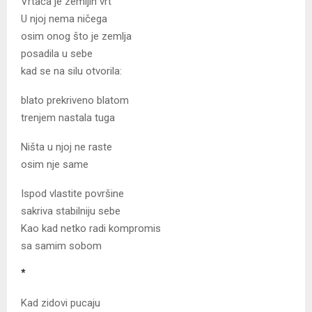
Vrtača je zemljin vrt
U njoj nema ničega
osim onog što je zemlja
posadila u sebe
kad se na silu otvorila:
blato prekriveno blatom
trenjem nastala tuga
Ništa u njoj ne raste
osim nje same
Ispod vlastite površine
sakriva stabilniju sebe
Kao kad netko radi kompromis
sa samim sobom
*
Kad zidovi pucaju