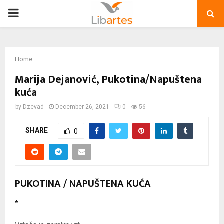
PRIMARY
MENU
Home
Marija Dejanović, Pukotina/Napuštena
kuća
by
Dzevad
December 26, 2021
0
56
SHARE
0
PUKOTINA / NAPUŠTENA KUĆA
*