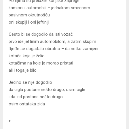
Po njima su prelazile konjske zaprege
kamioni i automobili – jednakom smirenom
pasivnom okrutnošću
oni skuplji i oni jeftiniji
Često bi se dogodilo da isti vozač
prvo ide jeftinim automobilom, a zatim skupim
Rjeđe se događalo obratno – da netko zamijeni
kotače koje je želio
kotačima na koje je morao pristati
ali i toga je bilo
Jedino se nije dogodilo
da cigla postane nešto drugo, osim cigle
i da zid postane nešto drugo
osim ostataka zida
*