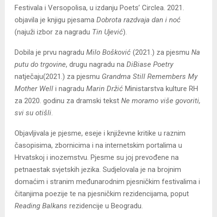
Festivala i Versopolisa, u izdanju Poets’ Circlea. 2021.
objavila je knjigu pjesama
Dobrota razdvaja dan i noć
(najuži izbor za nagradu
Tin Ujević
).
Dobila je prvu nagradu
Milo Bošković
(2021.) za pjesmu
Na
putu do trgovine
, drugu nagradu na
DiBiase Poetry
natječaju(2021.) za pjesmu
Grandma Still Remembers My
Mother Well
i nagradu
Marin Držić
Ministarstva kulture RH
za 2020. godinu za dramski tekst
Ne moramo više govoriti,
svi su otišli
.
Objavljivala je pjesme, eseje i književne kritike u raznim
časopisima, zbornicima i na internetskim portalima u
Hrvatskoj i inozemstvu. Pjesme su joj prevođene na
petnaestak svjetskih jezika. Sudjelovala je na brojnim
domaćim i stranim međunarodnim pjesničkim festivalima i
čitanjima poezije te na pjesničkim rezidencijama, poput
Reading Balkans
rezidencije u Beogradu.