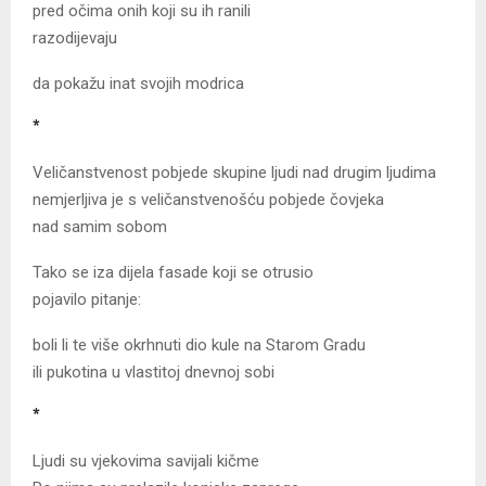
pred očima onih koji su ih ranili
razodijevaju
da pokažu inat svojih modrica
*
Veličanstvenost pobjede skupine ljudi nad drugim ljudima
nemjerljiva je s veličanstvenošću pobjede čovjeka
nad samim sobom
Tako se iza dijela fasade koji se otrusio
pojavilo pitanje:
boli li te više okrhnuti dio kule na Starom Gradu
ili pukotina u vlastitoj dnevnoj sobi
*
Ljudi su vjekovima savijali kičme