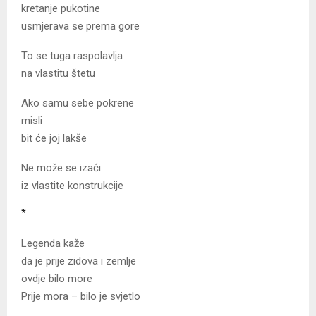
kretanje pukotine
usmjerava se prema gore
To se tuga raspolavlja
na vlastitu štetu
Ako samu sebe pokrene
misli
bit će joj lakše
Ne može se izaći
iz vlastite konstrukcije
*
Legenda kaže
da je prije zidova i zemlje
ovdje bilo more
Prije mora – bilo je svjetlo