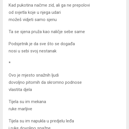
Kad pukotina načme zid, ali ga ne prepolovi
od svjetla koje u njega udari
možeš vidjeti samo sjenu
Ta se sjena pruža kao naličje sebe same
Podsjetnik je da sve što se događa
nosi u sebi svoj nestanak
*
Ovo je mjesto snažnih ljudi
dovoljno pitomih da skromno podnose
vlastita djela
Tijela su im mekana
ruke marljive
Tijela su im napukla u predjelu leđa
i ruke dovoljno snažne