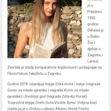
je u
Prijedoru
1992.
godine.
Odrasla je
u Sisku.
Živi i
djeluje u
Zagrebu i
Larissi.
Završila je studij komparativne književnosti i pedagogije na
Filozofskom fakultetu u Zagrebu.
Godine 2018. objavljuje knjige
Etika kruha i konja
(nagrada
Goran
za mlade pjesnike i nagrada
Kvirin
za mlade
pjesnike) i
Središnji god
(nagrada
Zdravko Pucak
).
Trojezična knjiga
Orato Osto/Visible Bone/ Vidljiva kost
izašla joj je u Grčkoj u sklopu Athens World Poetry