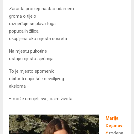
Zarasta procjep nastao udarcem
groma o tijelo
razrjeđuje se plava tuga
popucalih žilica
okupljena oko mjesta susreta
Na mjestu pukotine
ostaje mjesto sjećanja
To je mjesto spomenik
očitosti najčešće nevidljivog
aksioma –
– može umrijeti sve, osim života
Marija
Dejanovi
ć
rođena