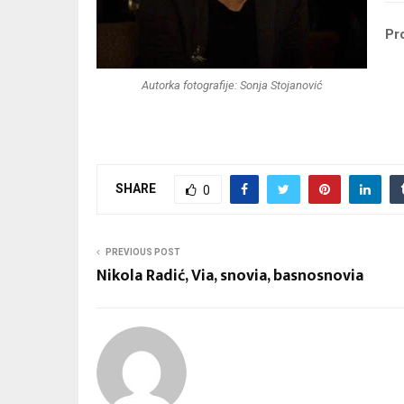
Pro
Autorka fotografije: Sonja Stojanović
SHARE
0
PREVIOUS POST
Nikola Radić, Via, snovia, basnosnovia