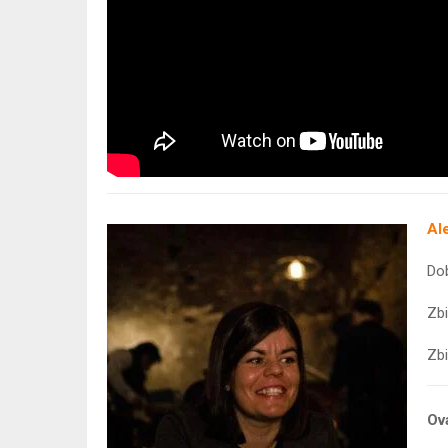
Al
Dob
Zb
Zb
Ova