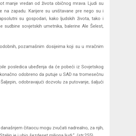
ivot manje vredan od života običnog mrava. Ljudi su
ešće na zapadu. Karijere su uništavane pre nego su i
, apsolutni su gospodari, kako ljudskih života, tako i
čne sudbine sovjetskih umetnika, balerine Ale Šelеst,
nepodobnih, pozamašnim dosijeima koji su u mračnim
 bile posledica ubeđenja da će pobeći iz Sovjetskog
oj je konačno odobreno da putuje u SAD na tromesečnu
Šaljepin, odobravajući dozvolu za putovanje, šaljući
je današnjem čitaocu mogu zvučati nadrealno, za njih,
ljin je i ubio šezdeset miliona ljudi.“ (str.255)