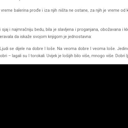
i, vreme balerina prođe i iza njih ništa ne ostane, za njih je vreme o
jaj i najmračniju bedu, bila je slavljena i proganjana, obožavana i k
nameravala da iskaže svojom knjigom je jednostavna:
. Ljudi se dijele na dobre I loše. Na veoma dobre I veoma loše. Jed
i – lagali su I torokali. Uvijek je lošijih bilo više, mnogo više. Dobri 