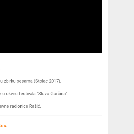
.
nu zbirku pesama (Stolac 2017).
u okviru festivala ”Slovo Gorčina”.
ževne radionice Rašić.
tes
.