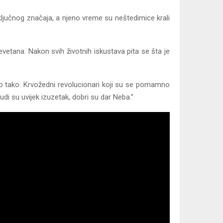
d ključnog značaja, a njeno vreme su neštedimice krali
levetana. Nakon svih životnih iskustava pita se šta je
ino tako. Krvožedni revolucionari koji su se pomamno
ljudi su uvijek izuzetak, dobri su dar Neba.”