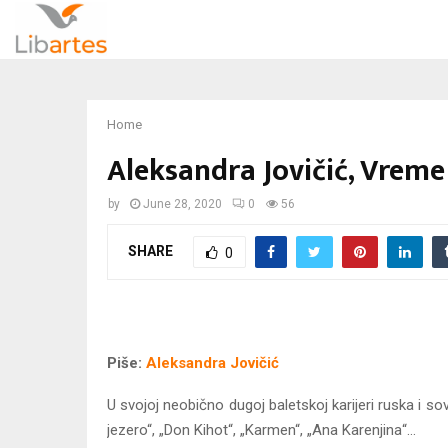
Home
Aleksandra Jovičić, Vreme 
by
June 28, 2020
0
56
SHARE
0
Piše:
Aleksandra Jovičić
U svojoj neobično dugoj baletskoj karijeri ruska i so
jezero“, „Don Kihot“, „Karmen“, „Ana Karenjina“…