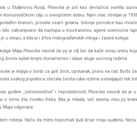
la u Staljinovoj Rusiji, Plisecka je još kao devojčica osetila sur
komunističkom cilju o sveopštem dobru. Njen otac streljan je 1938. 
jmlađim bratom, provela osam godina. Istorija porodice kao mračni 
e bilo zabranjivano da nastupa u inostranstvu, agenti svemoćne tajn
u je u stopu, a bila je i žrtva malograđanskih intriga i zavisti kolega.
njige Maja Plisecka navodi da joj je cilj bio da kaže svoju istinu koj
 života ispleli brojni zlonamernici i slepe sluge surovog režima.
isecke je knjiga o borbi za goli život, opstanak, pravo na rad. Bor
rata svakog pojedinca stezala čvrsta ruka režima ostavljajući tek to
svoje godine „zatvoreništva“ i nepodobnosti, Plisecka navodi da je 
o tome šta čoveku treba. Bila je mlada, već slavna, nisu joj branili 
a, Maja odgovara:
em robinja. Neću da meni nepoznati ljudi kroje moju sudbinu. Neć