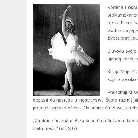
Rođena i odras
proklamovanom 
tek rođenim na
Godinama joj j
života pratili s
U uvodu svoje k
njenog scenskog
Knjiga Maje Pl
kojima se oko v
Preispitujući 
dopusti da nastupa u inostranstvu često razmišljala 
preosetljiva razmažena… Na pitanje šta čoveku treb
„Za druge ne znam. A za sebe ću reći. Neću da bud
zlatni, neću.“ (str. 207)