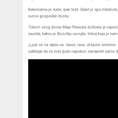
Balerinama je, kaže, ipak teže. Balet je igra mladost
surovi gospodari života.
Tokom svog života Maja Plisecka doživela je najveći s
naučila, kakvu je filozofiju usvojila. Istina koju je 
„Ljudi se ne dijele na klase, rase, državne sisteme
zaklinjali da će loše ljude napokon zamijeniti samo dobr