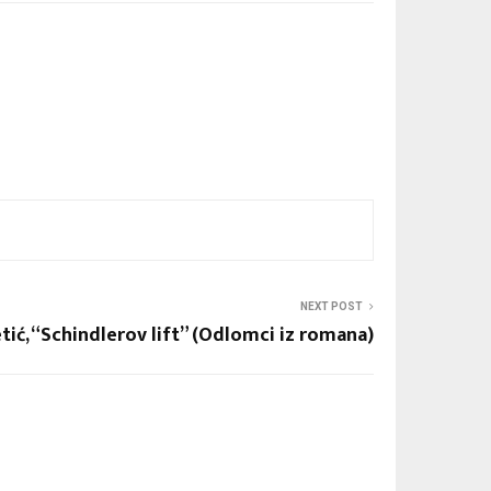
NEXT POST
tić, “Schindlerov lift” (Odlomci iz romana)