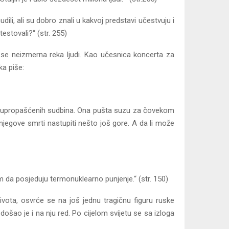
dili, ali su dobro znali u kakvoj predstavi učestvuju i
estovali?“ (str. 255)
a se neizmerna reka ljudi. Kao učesnica koncerta za
ka piše:
liko upropašćenih sudbina. Ona pušta suzu za čovekom
jegove smrti nastupiti nešto još gore. A da li može
m da posjeduju termonuklearno punjenje.“ (str. 150)
ota, osvrće se na još jednu tragičnu figuru ruske
ošao je i na nju red. Po cijelom svijetu se sa izloga