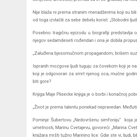
Nije blaža ni prema stranim menadžerima koji su bili d
od toga izvlačili za sebe debelu korist. „Slobodni lj
Posebno tragičnu epizodu u biografiji predstavlja 
njegov sedamdeseti rođendan i ona je dobila propusni
„Zaluđena bjesomučnom propagandom, brišem suzu.
Ispranih mozgova ljudi tuguju za čovekom koji je na
koji je odgovoran za smrt njenog oca, mučne godine
biti gore?
Knjiga Maje Plisecke knjiga je o borbi i konačnoj pobe
„Život je prema talentu ponekad nepravedan. Međutim,
Pominje Šubertovu „Nedovršenu simfoniju“ koja je
umetnosti, Marinu Cvetajevu, govoreći: „Marina Cveta
knjižara mršti tužno Marinino lice. Gdje ste vi, ljudi, 