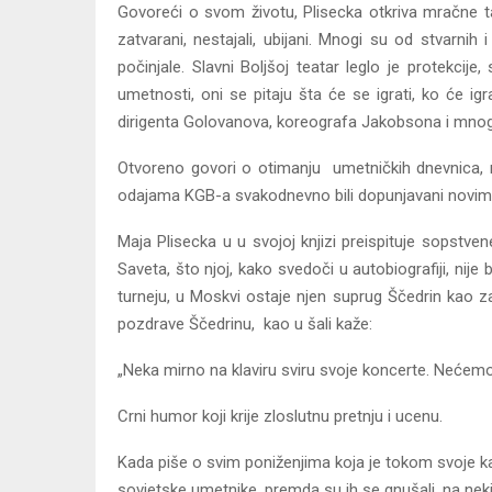
Govoreći o svom životu, Plisecka otkriva mračne ta
zatvarani, nestajali, ubijani. Mnogi su od stvarnih
počinjale. Slavni Boljšoj teatar leglo je protekcije,
umetnosti, oni se pitaju šta će se igrati, ko će igr
dirigenta Golovanova, koreografa Jakobsona i mnogi
Otvoreno govori o otimanju umetničkih dnevnica, n
odajama KGB-a svakodnevno bili dopunjavani novim 
Maja Plisecka u u svojoj knjizi preispituje sopstv
Saveta, što njoj, kako svedoči u autobiografiji, ni
turneju, u Moskvi ostaje njen suprug Ščedrin kao za
pozdrave Ščedrinu, kao u šali kaže:
„Neka mirno na klaviru sviru svoje koncerte. Nećemo 
Crni humor koji krije zloslutnu pretnju i ucenu.
Kada piše o svim poniženjima koja je tokom svoje kar
sovjetske umetnike, premda su ih se gnušali, na neki 