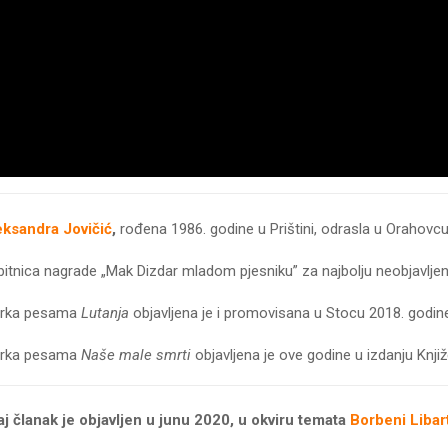
eksandra Jovičić
,
rođena 1986. godine u Prištini, odrasla u Orahovcu
itnica nagrade „Mak Dizdar mladom pjesniku” za najbolju neobjavlje
irka pesama
Lutanja
objavljena je i promovisana u Stocu 2018. godine 
irka pesama
Naše male smrti
objavljena je ove godine u izdanju Knji
j članak je objavljen u junu 2020, u okviru temata
Borbeni Libar