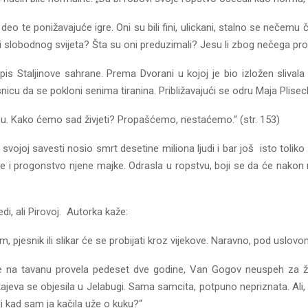
eo te ponižavajuće igre. Oni su bili fini, ulickani, stalno se nečemu ču
udi slobodnog svijeta? Šta su oni preduzimali? Jesu li zbog nečega prot
opis Staljinove sahrane. Prema Dvorani u kojoj je bio izložen slival
cu da se pokloni senima tiranina. Približavajući se odru Maja Plisec
 Kako ćemo sad živjeti? Propašćemo, nestaćemo.“ (str. 153)
 svojoj savesti nosio smrt desetine miliona ljudi i bar još isto to
 i progonstvo njene majke. Odrasla u ropstvu, boji se da će nakon n
di, ali Pirovoj. Autorka kaže:
 pjesnik ili slikar će se probijati kroz vijekove. Naravno, pod uslovo
 na tavanu provela pedeset dve godine, Van Gogov neuspeh za živ
jeva se objesila u Jelabugi. Sama samcita, potpuno nepriznata. Ali, d
bili kad sam ja kačila uže o kuku?“