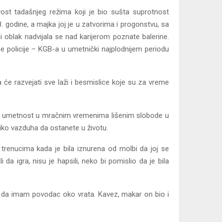
ovost tadašnjeg režima koji je bio sušta suprotnost
godine, a majka joj je u zatvorima i progonstvu, sa
oblak nadvijala se nad karijerom poznate balerine.
e policije – KGB-a u umetnički najplodnijem periodu
a će razvejati sve laži i besmislice koje su za vreme
bi za umetnost u mračnim vremenima lišenim slobode u
liko vazduha da ostanete u životu.
u trenucima kada je bila iznurena od molbi da joj se
da igra, nisu je hapsili, neko bi pomislio da je bila
u da imam povodac oko vrata. Kavez, makar on bio i