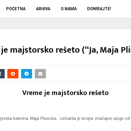
POČETNA
ARHIVA
O NAMA
DONIRAJTE!
je majstorsko rešeto (“Ja, Maja Pl
Vreme je majstorsko rešeto
vjetska balerina, Maja Plisecka, ostvarila je brojne značajne uloge o