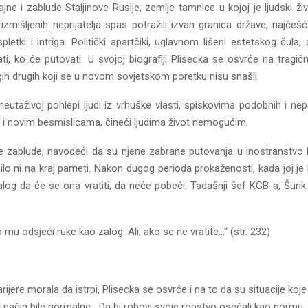
jne i zablude Staljinove Rusije, zemlje tamnice u kojoj je ljudski ž
 i izmišljenih neprijatelja spas potražili izvan granica države, najč
 spletki i intriga. Politički apartčiki, uglavnom lišeni estetskog čula
ati, ko će putovati. U svojoj biografiji Plisecka se osvrće na tragi
h drugih koji se u novom sovjetskom poretku nisu snašli.
eutaživoj pohlepi ljudi iz vrhuške vlasti, spiskovima podobnih i 
i novim besmislicama, čineći ljudima život nemogućim.
ene zablude, navodeći da su njene zabrane putovanja u inostranstvo
je bilo ni na kraj pameti. Nakon dugog perioda prokaženosti, kada j
log da će se ona vratiti, da neće pobeći. Tadašnji šef KGB-a, Šurik 
mu odsjeći ruke kao zalog. Ali, ako se ne vratite…“ (str. 232)
ijere morala da istrpi, Plisecka se osvrće i na to da su situacije ko
način bile normalne. „Da bi robovi svoje ropstvo osećali kao normu, Sta