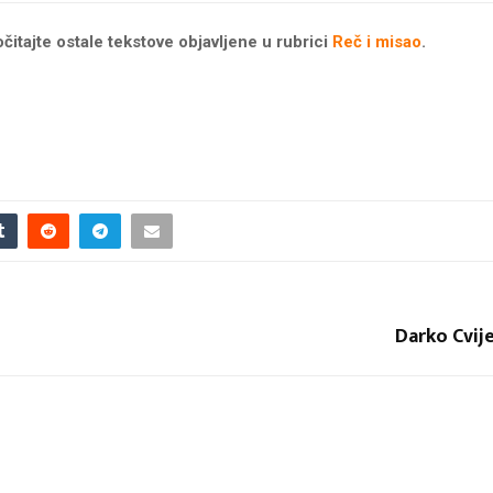
čitajte ostale tekstove objavljene u rubrici
Reč i misao
.
Darko Cvije