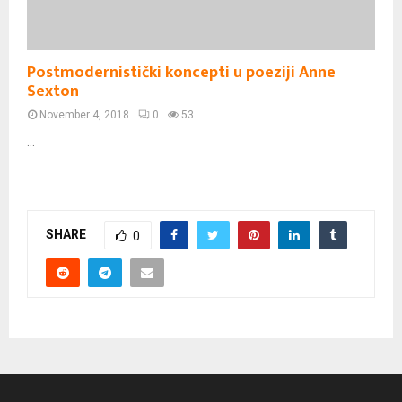
Postmodernistički koncepti u poeziji Anne
Sexton
November 4, 2018
0
53
...
SHARE
0