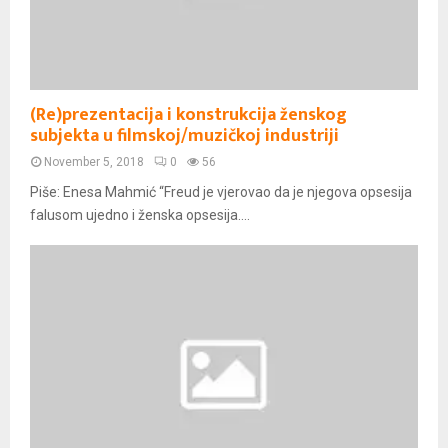
(Re)prezentacija i konstrukcija ženskog
subjekta u filmskoj/muzičkoj industriji
November 5, 2018
0
56
Piše: Enesa Mahmić “Freud je vjerovao da je njegova opsesija
falusom ujedno i ženska opsesija....