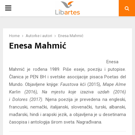
PRIMARY
MENU
Home
Autorke i autori
Enesa Mahmić
Enesa Mahmić
Enesa
Mahmić je rođena 1989. Piše eseje, poeziju i putopise.
Članica je PEN BH i svetske asocijacije pisaca Poetas del
Mundo. Objavljene knjige:
Faustova kći
(2015),
Mape Alme
Karlin (2016),
Na mjestu koje izaziva uzdah (2016)
i
Dolores (2017).
Njena poezija je prevedena na engleski,
francuski, nemački, italijanski, slovenački, turski, albanski,
mađarski, hindi i arapski jezik, a objavljena je u desetinama
časopisa i antologija širom sveta. Nagrađivana.