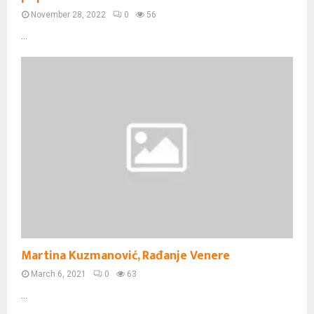
November 28, 2022
0
56
...
Martina Kuzmanović, Rađanje Venere
March 6, 2021
0
63
...