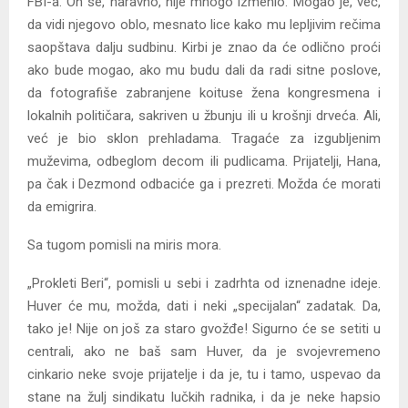
FBI-a. On se, naravno, nije mnogo izmenio. Mogao je, već,
da vidi njegovo oblo, mesnato lice kako mu lepljivim rečima
saopštava dalju sudbinu. Kirbi je znao da će odlično proći
ako bude mogao, ako mu budu dali da radi sitne poslove,
da fotografiše zabranjene koituse žena kongresmena i
lokalnih političara, sakriven u žbunju ili u krošnji drveća. Ali,
već je bio sklon prehladama. Tragaće za izgubljenim
muževima, odbeglom decom ili pudlicama. Prijatelji, Hana,
pa čak i Dezmond odbaciće ga i prezreti. Možda će morati
da emigrira.
Sa tugom pomisli na miris mora.
„Prokleti Beri“, pomisli u sebi i zadrhta od iznenadne ideje.
Huver će mu, možda, dati i neki „specijalan“ zadatak. Da,
tako je! Nije on još za staro gvožđe! Sigurno će se setiti u
centrali, ako ne baš sam Huver, da je svojevremeno
cinkario neke svoje prijatelje i da je, tu i tamo, uspevao da
stane na žulj sindikatu lučkih radnika, i da je neke hapsio