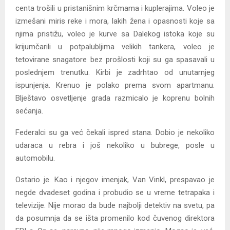
centa trošili u pristanišnim krčmama i kuplerajima. Voleo je
izmešani miris reke i mora, lakih žena i opasnosti koje sa
njima pristižu, voleo je kurve sa Dalekog istoka koje su
krijumčarili u potpalubljima velikih tankera, voleo je
tetovirane snagatore bez prošlosti koji su ga spasavali u
poslednjem trenutku. Kirbi je zadrhtao od unutarnjeg
ispunjenja. Krenuo je polako prema svom apartmanu.
Blještavo osvetljenje grada razmicalo je koprenu bolnih
sećanja.
Federalci su ga već čekali ispred stana. Dobio je nekoliko
udaraca u rebra i još nekoliko u bubrege, posle u
automobilu.
Ostario je. Kao i njegov imenjak, Van Vinkl, prespavao je
negde dvadeset godina i probudio se u vreme tetrapaka i
televizije. Nije morao da bude najbolji detektiv na svetu, pa
da posumnja da se išta promenilo kod čuvenog direktora