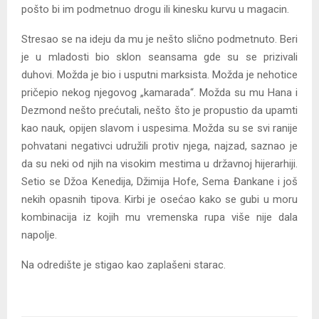
pošto bi im podmetnuo drogu ili kinesku kurvu u magacin.
Stresao se na ideju da mu je nešto slično podmetnuto. Beri
je u mladosti bio sklon seansama gde su se prizivali
duhovi. Možda je bio i usputni marksista. Možda je nehotice
pričepio nekog njegovog „kamarada“. Možda su mu Hana i
Dezmond nešto prećutali, nešto što je propustio da upamti
kao nauk, opijen slavom i uspesima. Možda su se svi ranije
pohvatani negativci udružili protiv njega, najzad, saznao je
da su neki od njih na visokim mestima u državnoj hijerarhiji.
Setio se Džoa Kenedija, Džimija Hofe, Sema Đankane i još
nekih opasnih tipova. Kirbi je osećao kako se gubi u moru
kombinacija iz kojih mu vremenska rupa više nije dala
napolje.
Na odredište je stigao kao zaplašeni starac.