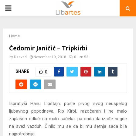
PRIMARY
MENU
Home
Čedomir Janičić – Tripkirbi
by
Dzevad
November 19, 2018
0
53
SHARE
0
Isprativši Hanu Lipštajn, posle prvog svog neuspelog
ljubavnog popodneva, Rip Kirbi, razočaran i ne malo
zaplašen odluči da malo sačeka, pa onda da izađe negde
na svež vazduh. Činilo mu se da bi mu šetnja sada bila
najpotrebnija.