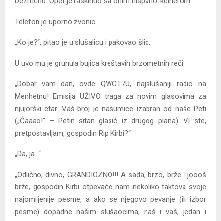
Dezmond. Opet je raskinuo sa onim hispano-kelnerom.“
Telefon je uporno zvonio.
„Ko je?“, pitao je u slušalicu i pakovao šlic.
U uvo mu je grunula bujica kreštavih brzometnih reči:
„Dobar vam dan, ovde QWCT7U, najslušaniji radio na
Menhetnu! Emisija UŽIVO traga za novim glasovima za
njujorški etar. Vaš broj je nasumice izabran od naše Peti
(„Ćaaao!“ – Petin sitan glasić iz drugog plana). Vi ste,
pretpostavljam, gospodin Rip Kirbi?“
„Da, ja…“
„Odlično, divno, GRANDIOZNO!!! A sada, brzo, brže i joooš
brže, gospodin Kirbi otpevaće nam nekoliko taktova svoje
najomiljenije pesme, a ako se njegovo pevanje (ili izbor
pesme) dopadne našim slušaocima, naš i vaš, jedan i