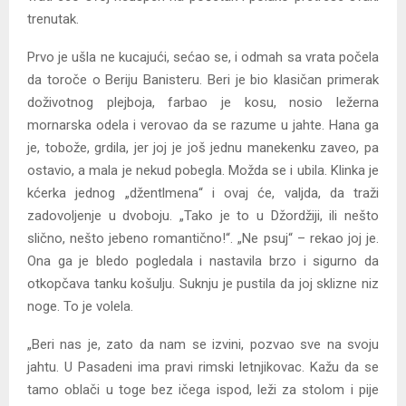
trenutak.
Prvo je ušla ne kucajući, sećao se, i odmah sa vrata počela
da toroče o Beriju Banisteru. Beri je bio klasičan primerak
doživotnog plejboja, farbao je kosu, nosio ležerna
mornarska odela i verovao da se razume u jahte. Hana ga
je, tobože, grdila, jer joj je još jednu manekenku zaveo, pa
ostavio, a mala je nekud pobegla. Možda se i ubila. Klinka je
kćerka jednog „džentlmena“ i ovaj će, valjda, da traži
zadovoljenje u dvoboju. „Tako je to u Džordžiji, ili nešto
slično, nešto jebeno romantično!“. „Ne psuj“ – rekao joj je.
Ona ga je bledo pogledala i nastavila brzo i sigurno da
otkopčava tanku košulju. Suknju je pustila da joj sklizne niz
noge. To je volela.
„Beri nas je, zato da nam se izvini, pozvao sve na svoju
jahtu. U Pasadeni ima pravi rimski letnjikovac. Kažu da se
tamo oblači u toge bez ičega ispod, leži za stolom i pije