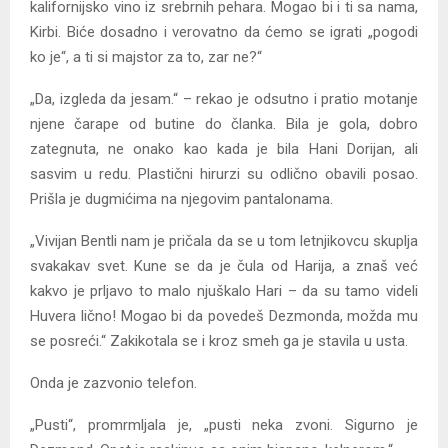
kalifornijsko vino iz srebrnih pehara. Mogao bi i ti sa nama,
Kirbi. Biće dosadno i verovatno da ćemo se igrati „pogodi
ko je“, a ti si majstor za to, zar ne?“
„Da, izgleda da jesam.“ – rekao je odsutno i pratio motanje
njene čarape od butine do članka. Bila je gola, dobro
zategnuta, ne onako kao kada je bila Hani Dorijan, ali
sasvim u redu. Plastični hirurzi su odlično obavili posao.
Prišla je dugmićima na njegovim pantalonama.
„Vivijan Bentli nam je pričala da se u tom letnjikovcu skuplja
svakakav svet. Kune se da je čula od Harija, a znaš već
kakvo je prljavo to malo njuškalo Hari – da su tamo videli
Huvera lično! Mogao bi da povedeš Dezmonda, možda mu
se posreći.“ Zakikotala se i kroz smeh ga je stavila u usta.
Onda je zazvonio telefon.
„Pusti“, promrmljala je, „pusti neka zvoni. Sigurno je