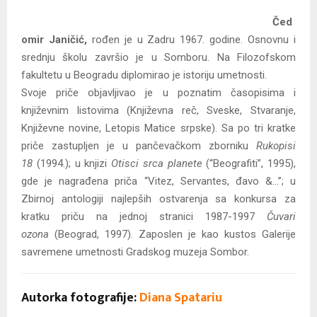
Čed
omir Janičić,
rođen je u Zadru 1967. godine. Osnovnu i
srednju školu završio je u Somboru. Na Filozofskom
fakultetu u Beogradu diplomirao je istoriju umetnosti.
Svoje priče objavljivao je u poznatim časopisima i
književnim listovima (Književna reč, Sveske, Stvaranje,
Književne novine, Letopis Matice srpske). Sa po tri kratke
priče zastupljen je u pančevačkom zborniku
Rukopisi
18
(1994.); u knjizi
Otisci srca planete
(“Beografiti”, 1995),
gde je nagrađena priča “Vitez, Servantes, đavo &…”; u
Zbirnoj antologiji najlepših ostvarenja sa konkursa za
kratku priču na jednoj stranici 1987-1997
Čuvari
ozona
(Beograd, 1997). Zaposlen je kao kustos Galerije
savremene umetnosti Gradskog muzeja Sombor.
Autorka fotografije:
Diana Spatariu