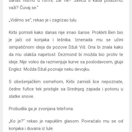
danas nismo u formi, zar ne? Javiću ti kada polazimo,
važi? Čuvaj se.“
„Vidimo se“, rekao je i zagrizao lulu.
Kirbi pomisli kako danas nije imao šanse. Prokleti Beri bio
je jači od konjaka i lešnika. Iznenada mu se učini
simpatičnom ideja da pozove Džuli Viš. Ona bi znala kako
da mu olakša napetost. Dezmond bi možda bio protiv te
ideje. Nije voleo da razmenjuje kurve sa poslodavcem, glupi
Englez. Možda Džuli poznaje neku devojku.
S obešenjačkim osmehom, Kirbi zamisli lice nepoznate,
čedne fufice tek pristigle sa Srednjeg zapada i potonu u
slatke snove.
Probudila ga je zvonjava telefona.
„Ko je?“ rekao je napuklim glasom. Povraćalo mu se od
konjaka i duvana iz lule.