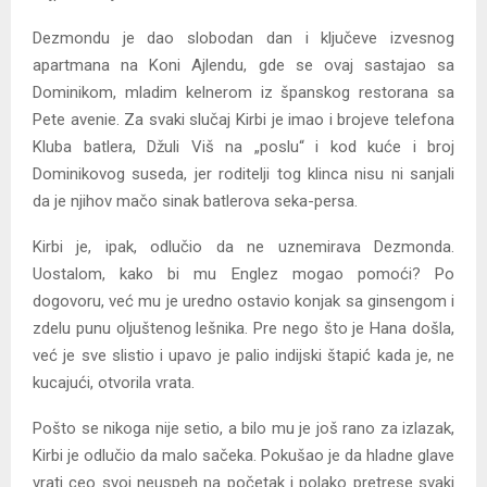
Dezmondu je dao slobodan dan i ključeve izvesnog
apartmana na Koni Ajlendu, gde se ovaj sastajao sa
Dominikom, mladim kelnerom iz španskog restorana sa
Pete avenie. Za svaki slučaj Kirbi je imao i brojeve telefona
Kluba batlera, Džuli Viš na „poslu“ i kod kuće i broj
Dominikovog suseda, jer roditelji tog klinca nisu ni sanjali
da je njihov mačo sinak batlerova seka-persa.
Kirbi je, ipak, odlučio da ne uznemirava Dezmonda.
Uostalom, kako bi mu Englez mogao pomoći? Po
dogovoru, već mu je uredno ostavio konjak sa ginsengom i
zdelu punu oljuštenog lešnika. Pre nego što je Hana došla,
već je sve slistio i upavo je palio indijski štapić kada je, ne
kucajući, otvorila vrata.
Pošto se nikoga nije setio, a bilo mu je još rano za izlazak,
Kirbi je odlučio da malo sačeka. Pokušao je da hladne glave
vrati ceo svoj neuspeh na početak i polako pretrese svaki