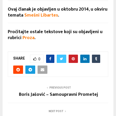
Ovaj članak je objavljen u oktobru 2014, u okviru
temata
Smešni Libartes
.
Pročitajte ostale tekstove koji su objavljeni u
rubrici
Proza
.
SHARE
0
PREVIOUS POST
Boris Jašović – Samoupravni Prometej
NEXT POST