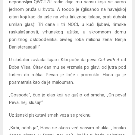
neponovljivi QWCT7U radio daje mu šansu koja se samo
jednom pruža u životu. A toooo je (glisando na havajskoj
gitari koji kao da jaše na vrhu tirkiznog talasa, prati duboki
umilan glas): Tri dana i tri NOĆI, u kući ljubavi, rimske
raskalašanosti, vrhunskog užitka, u skromnom domu
poniznog oslobođenika, bivšeg roba miliona žena: Berija
Banisteraaaa!!!“
U slušalici zavlada tajac i Kibi poče da peva
Get with it
od
Boba Vilsa. Čitav dan mu se vrzmala po glavi, od jutra pod
tušem do ručka. Pevao je loše i promuklo. Hana ga je
posmatrala kao da je malouman.
„Gospode“, čuo je glas koji se gušio od smeha, „On peva!
Peva, hej, slušaj!“
Uz ženski piskutavi smeh veza se prekinu.
„Kirbi, odoh ja“, Hana se skoro već sasvim obukla. „Ionako