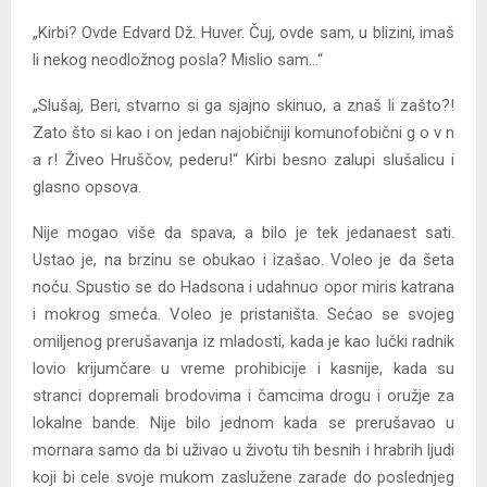
„Kirbi? Ovde Edvard Dž. Huver. Čuj, ovde sam, u blizini, imaš
li nekog neodložnog posla? Mislio sam…“
„Slušaj, Beri, stvarno si ga sjajno skinuo, a znaš li zašto?!
Zato što si kao i on jedan najobičniji komunofobični g o v n
a r! Živeo Hruščov, pederu!“ Kirbi besno zalupi slušalicu i
glasno opsova.
Nije mogao više da spava, a bilo je tek jedanaest sati.
Ustao je, na brzinu se obukao i izašao. Voleo je da šeta
noću. Spustio se do Hadsona i udahnuo opor miris katrana
i mokrog smeća. Voleo je pristaništa. Sećao se svojeg
omiljenog prerušavanja iz mladosti, kada je kao lučki radnik
lovio krijumčare u vreme prohibicije i kasnije, kada su
stranci dopremali brodovima i čamcima drogu i oružje za
lokalne bande. Nije bilo jednom kada se prerušavao u
mornara samo da bi uživao u životu tih besnih i hrabrih ljudi
koji bi cele svoje mukom zaslužene zarade do poslednjeg