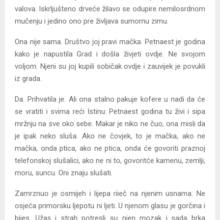
valova. Iskrljušteno drveće žilavo se odupire nemilosrdnom
mučenju i jedino ono pre življava sumornu zimu.
Ona nije sama. Društvo joj pravi mačka. Petnaest je godina
kako je napustila Grad i došla živjeti ovdje. Ne svojom
voljom. Njeni su joj kupili sobičak ovdje i zauvijek je povukli
iz grada.
Da. Prihvatila je. Ali ona stalno pakuje kofere u nadi da će
se vratiti i svima reći Istinu. Petnaest godina tu živi i sipa
mržnju na sve oko sebe. Makar je niko ne čuo, ona misli da
je ipak neko sluša. Ako ne čovjek, to je mačka, ako ne
mačka, onda ptica, ako ne ptica, onda će govoriti praznoj
telefonskoj slušalici, ako ne ni to, govoritće kamenu, zemlji,
moru, suncu. Oni znaju slušati.
Zamrznuo je osmijeh i lijepa riieč na njenim usnama. Ne
osjeća primorsku ljepotu ni ljeti. U njenom glasu je gorčina i
bijes. Užas i strah potresli su njen mozak i sada brka