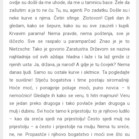
ovdje su došli da me uhode, da me u tamnicu bace. Žele da
zašutim: a ja to ne ću. Tu, su, agenti. Po zadatku. Došle su i
neke kurve s njima. Četiri sfinge. Zlotovori! Cijeli dan ih
gledam, kako se šepure, kako su su sve zauzeli i kupili.
Krvavim parama! Nema pravde, nema poštenja, sve je
iščezlo. Sve se raspalo u paramparčad. Znao je je to
Nietzsche: Tako je govorio Zaratustra. Državom se naziva
najhladnija od svih aždaja: hladna i laže i ta laž gmiže iz
njenih usta: Ja, država, ja narod! A gdje je tu čovjek? Nema
danas ljudi. Samo su ostale kurve i skitnice. Ta pogledajte
te suvišne! Stječu bogatstva i time postaju siromašniji.
Hoće moć, i ponajprije poluge moći, puno novca – ti
nemoćnici! Gledajte ih kako se veru, ti hitri majmuni! Veru
se jedan preko drugoga i tako povlače jedan drugoga u
mulj i dubinu. Svi hoće tamo k prijestolju: to je njihovo ludilo
– kao da sreća sjedi na prijestolju! Često sjedi mulj na
prijestolju – a često i prijestolje na mulju. Nema tu sreće,
ne, ne. Propastće i njihovo bogatstvo i moći sve što su