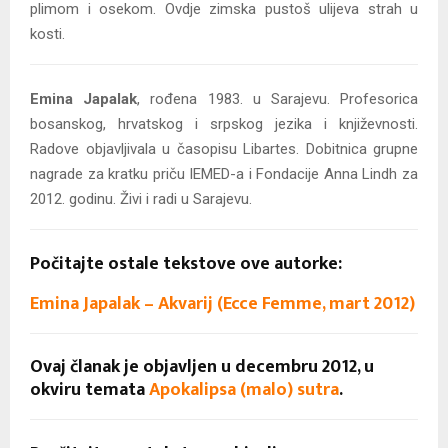
plimom i osekom. Ovdje zimska pustoš ulijeva strah u
kosti.
Emina Japalak
, rođena 1983. u Sarajevu. Profesorica
bosanskog, hrvatskog i srpskog jezika i književnosti.
Radove objavljivala u časopisu Libartes. Dobitnica grupne
nagrade za kratku priču IEMED-a i Fondacije Anna Lindh za
2012. godinu. Živi i radi u Sarajevu.
Počitajte ostale tekstove ove autorke:
Emina Japalak – Akvarij (Ecce Femme, mart 2012)
Ovaj članak je objavljen u decembru 2012, u
okviru temata
Apokalipsa (malo) sutra
.