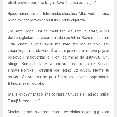
stekli preko noći. Ima boga, đavo će doći po svoje!”
Bjesomučno tresne telefonsku slušalicu. Mlaz vode iz tuša
ponovo razbija zlokobnu tišinu. Miris cigareta.
„Ja sam lijepa! Oni će meni reći da sam ja stara, a još
dobro izgledam. Još sam mlada i poželjna. Kažu mi da sam
luda. Znam ja: prisluškuju me zato što me se boje, što
znaju koje tajne skrivam. Što sam pronikla u njihove prljave
poslove i maloverzacije. I oni će mene da ušutkuju. Oni,
sfinge! Kriminal cvate, a oni su došli po svoje. Kurvini
sinovi! Politika i kriminal ide jedno uz drugo. Nema tu
pravde. Ali vratitću se ja u Sarajevo i svima objelodaniti
Istinu, makar robijala.
Šta je ovo??? Maco, šta to radiš? Uhvatila si jadnog miša!
Fuuuj! Nesretnice!”
Mačka, tigrastosiva pratiteljica i svjedokinja njenog govora