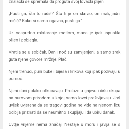
znalački se spremala da proguta svoj lovački plijen.
„Pusti ga, šta to radiš? Šta ti je on skrivio, on mali, jadni
mišić? Kako si samo ogavna, pusti ga.”
Uz nespretno mlataranje metlom, maca je ipak ispustila
plijen i pobjegla.
Vratila se u sobičak. Dan i noć su zamijenjeni, a samo zrak
guta njene govore mržnje. Plač.
Njeni trenuci, puni buke i bijesa i krikova koji ipak pozivaju u
pomoć.
Njeni dani polako otkucavaju. Prolaze u gnjevu i dišu skupa
sa surovom prirodom u kojoj samo lovci preživljavaju. Još
uvijek uvjerena da se tragovi godina ne vide na njenom licu
odibija priznati da se neumitno skupljaju i da ubiru danak.
Ovdje vrijeme nema značaj. Nestaje u moru i javlja se s