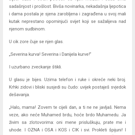
sadašnjost i prošlost. Bivša novinarka, nekadašnja ljepotica
i dama postala je sjena zarobljena i zagrađena u svoj mali
kutak neprestano opominjući svijet koji se sažalijeva nad
njenom sudbinom.
U cik zore čuje se njen glas.
„Severina kurva! Severina i Danijela kurve!”
I uzurbano zveckanje štikli.
U glasu je bijes. Uzima telefon i ruke i okreće neki broj.
Krhki zidovi i bliski susjedi su čudo: uvijek postaješ svjedok
dešavanja.
„Halo, mama! Zovem te cijeli dan, a ti ne ne javljaš. Nema
veze, ako neće Muhamed brdu, hoće brdo Muhamedu. Ja
živim sa zlotovorima: oni mene prisluškuju, prate me i
uhode. I OZNA i OSA i KOS i CIK i svi. Prokleti špijuni! I