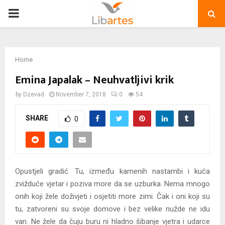
PRIMARY
MENU
Home
Emina Japalak – Neuhvatljivi krik
by
Dzevad
November 7, 2018
0
54
SHARE
0
Opustjeli gradić. Tu, između kamenih nastambi i kuća
zvižduće vjetar i poziva more da se uzburka. Nema mnogo
onih koji žele doživjeti i osjetiti more zimi. Čak i oni koji su
tu, zatvoreni su svoje domove i bez velike nužde ne idu
van. Ne žele da čuju buru ni hladno šibanje vjetra i udarce