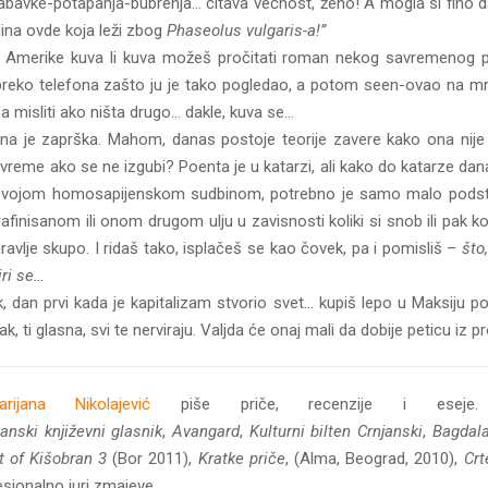
nabavke-potapanja-bubrenja… čitava večnost, ženo! A mogla si fino 
edina ovde koja leži zbog
Phaseolus vulgaris-a!”
e Amerike kuva li kuva možeš pročitati roman nekog savremenog p
om preko telefona zašto ju je tako pogledao, a potom seen-ovao na m
a misliti ako ništa drugo… dakle, kuva se…
 je zaprška. Mahom, danas postoje teorije zavere kako ona nije d
u, vreme ako se ne izgubi? Poenta je u katarzi, ali kako do katarze 
ad svojom homosapijenskom sudbinom, potrebno je samo malo podstr
finisanom ili onom drugom ulju u zavisnosti koliki si snob ili pak ko
zdravlje skupo. I ridaš tako, isplačeš se kao čovek, pa i pomisliš –
što
iri se…
, dan prvi kada je kapitalizam stvorio svet… kupiš lepo u Maksiju p
ti glasna, svi te nerviraju. Valjda će onaj mali da dobije peticu iz pr
arijana Nikolajević
piše priče, recenzije i eseje. 
anski književni glasnik
,
Avangard
,
Kulturni bilten Crnjanski
,
Bagdal
 of Kišobran 3
(Bor 2011),
Kratke priče
, (Alma, Beograd, 2010),
Crt
sionalno juri zmajeve.