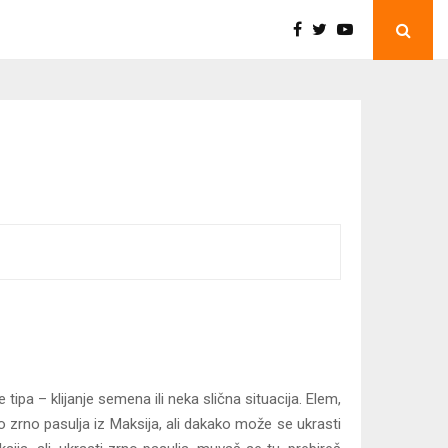
tipa – klijanje semena ili neka slična situacija. Elem,
o zrno pasulja iz Maksija, ali dakako može se ukrasti