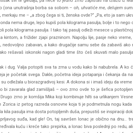
sak svi te gledaju, pa neće to jedno zrno zapištati na izlazu iz Maks
vo (ona unutrašnja borba sa sobom – o
h, uhvatiće me, delujem sumn
 merkaju me – „a zbog čega si ti, ženska ovde?” „Pa, eto ja sam ukr
 I, onda nema druge, lepo kupiš pola kilograma pasulja, bolje i to ne
oli pola kilograma pasulja. I tako taj pasulj odleži mesece u plastično
 kintom, a frižider zjapi prazninom. Napolju lije, pasje neko vreme, 
, nedovoljno zabavan, a kako drugačije samu sebe da zabaviš ako ne
ko rešavaš iskonski nagon gladi time što ćeš skuvati malo pasulja. 
i dug. Valja potopiti sva ta zrna u vodu kako bi nabubrela. A ko će
. Ideja je početak svega. Dakle, početna ideja potapanja i čekanja da
 su odležala u biorazgradivoj kesi. A dokona si i imaš ideju da vreme
o bi zavarala glad zamišljaš – ovo zrno ovde to je šefica potopljen
 Drugo zrno je komšija Mika koji kombinuje hilti sa urlikanjem Vesn
e Zorica iz petog razreda osnovne koja ti je podmetnula nogu kada si
ola kila pasulja ima dosta potopljenih duša, prepustiš se inspiraciji do
prljavog suđa, kad gle! On, taj savršen lonac je obično na dnu… treb
 sređivala kuću i kreće tako prepirka, a lonac biva poslednji po redu, a