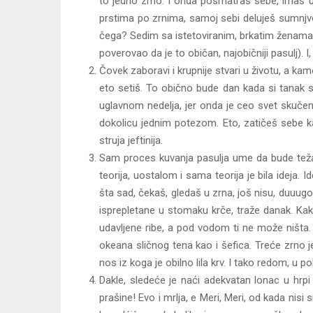
to jedno zrno. I onda posmatraš sebe, imaš uti
prstima po zrnima, samoj sebi deluješ sumnj
čega? Sedim sa istetoviranim, brkatim ženama,
poverovao da je to običan, najobičniji pasulj).
Čovek zaboravi i krupnije stvari u životu, a kam
eto setiš. To obično bude dan kada si tanak sa
uglavnom nedelja, jer onda je ceo svet skučen
dokolicu jednim potezom. Eto, zatičeš sebe ka
struja jeftinija.
Sam proces kuvanja pasulja ume da bude težak 
teorija, uostalom i sama teorija je bila ideja
šta sad, čekaš, gledaš u zrna, još nisu, duuugo
isprepletane u stomaku krče, traže danak. Kak
udavljene ribe, a pod vodom ti ne može ništa.
okeana sličnog tena kao i šefica. Treće zrno j
nos iz koga je obilno lila krv. I tako redom, u p
Dakle, sledeće je naći adekvatan lonac u hrpi 
prašine! Evo i mrlja, e Meri, Meri, od kada nisi