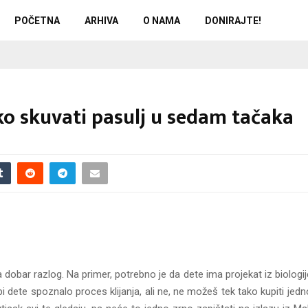
POČETNA
ARHIVA
O NAMA
DONIRAJTE!
ko skuvati pasulj u sedam tačaka
 dobar razlog. Na primer, potrebno je da dete ima projekat iz biologije 
 dete spoznalo proces klijanja, ali ne, ne možeš tek tako kupiti jedn