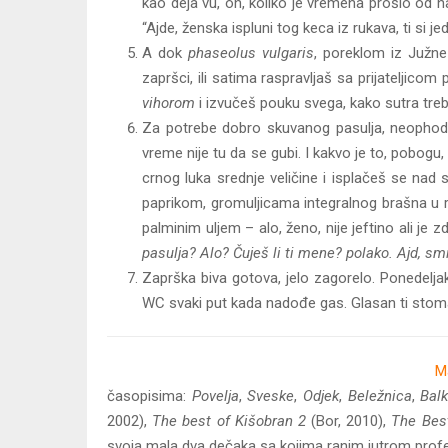
kao déjà vu, oh, koliko je vremena prošlo od 
“Ajde, ženska ispluni tog keca iz rukava, ti si j
A dok
phaseolus vulgaris
, poreklom iz Južn
zapršci, ili satima raspravljaš sa prijateljic
vihorom
i izvučeš pouku svega, kako sutra treb
Za potrebe dobro skuvanog pasulja, neophodna
vreme nije tu da se gubi. I kakvo je to, pobog
crnog luka srednje veličine i isplačeš se n
paprikom, gromuljicama integralnog brašna u ra
palminim uljem – alo, ženo, nije jeftino ali je 
pasulja? Alo? Čuješ li ti mene? polako. Ajd, sm
Zaprška biva gotova, jelo zagorelo. Ponedeljak
WC svaki put kada nadođe gas. Glasan ti stomak, 
M
časopisima:
Povelja
,
Sveske
,
Odjek
,
Beležnica
,
Balk
2002),
The best of Kišobran 2
(Bor, 2010),
The Best
svoja mala dva dečaka sa kojima ranim jutrom profe