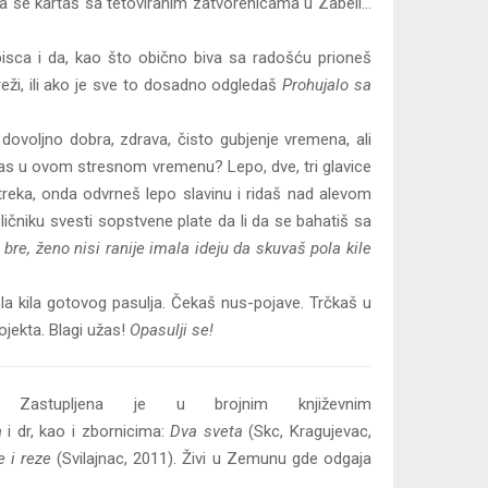
da se kartaš sa tetoviranim zatvorenicama u Zabeli…
isca i da, kao što obično biva sa radošću prioneš
reži, ili ako je sve to dosadno odgledaš
Prohujalo sa
ovoljno dobra, zdrava, čisto gubjenje vremena, ali
danas u ovom stresnom vremenu? Lepo, dve, tri glavice
eka, onda odvrneš lepo slavinu i ridaš nad alevom
ličniku svesti sopstvene plate da li da se bahatiš sa
, bre, ženo nisi ranije imala ideju da skuvaš pola kile
ola kila gotovog pasulja. Čekaš nus-pojave. Trčkaš u
ojekta. Blagi užas!
Opasulji se!
Zastupljena je u brojnim književnim
a
i dr, kao i zbornicima:
Dva sveta
(Skc, Kragujevac,
e i reze
(Svilajnac, 2011). Živi u Zemunu gde odgaja