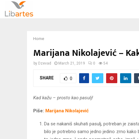
Home
Marijana Nikolajević – Ka
by
Dzevad
March 21, 2019
0
54
SHARE
0
Kad kažu – prosto kao pasulj!
Piše:
Marijana Nikolajević
Da se nakaniš skuhati pasulj, potreban je zaista
bilo je potrebno samo jedno jedino zrno kako bi