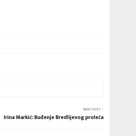
NEXT POST
Irina Markić: Buđenje Bredlijevog proleća