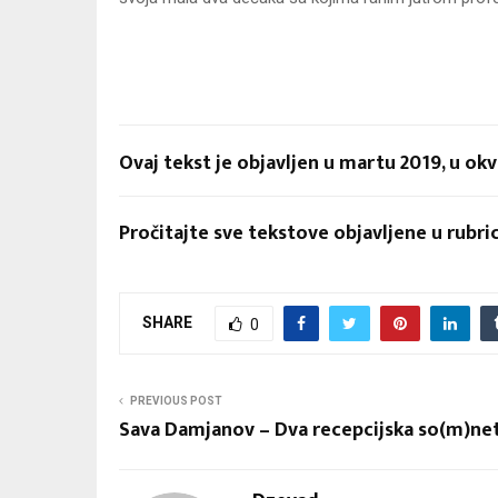
Ovaj tekst je objavljen u martu 2019, u ok
Pročitajte sve tekstove objavljene u rubri
SHARE
0
PREVIOUS POST
Sava Damjanov – Dva recepcijska so(m)ne