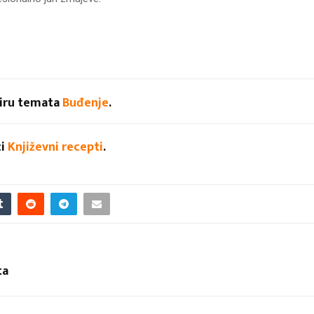
viru temata
Buđenje
.
ci
Književni recepti
.
ta