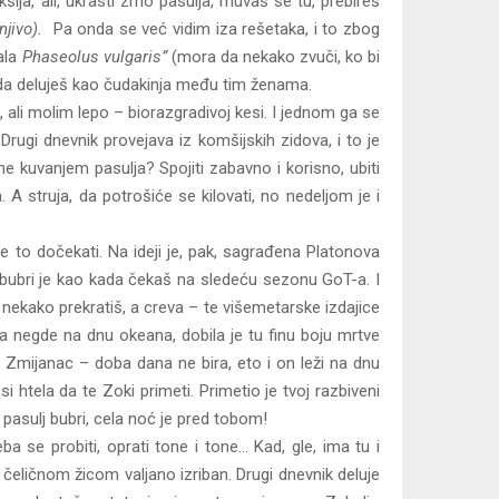
ija, ali, ukrasti zrno pasulja, muvaš se tu, prebireš
jivo).
Pa onda se već vidim iza rešetaka, i to zbog
ala
Phaseolus vulgaris”
(mora da nekako zvuči, ko bi
go da deluješ kao čudakinja među tim ženama.
j, ali molim lepo – biorazgradivoj kesi. I jednom ga se
Drugi dnevnik provejava iz komšijskih zidova, i to je
 kuvanjem pasulja? Spojiti zabavno i korisno, ubiti
A struja, da potrošiće se kilovati, no nedeljom je i
 to dočekati. Na ideji je, pak, sagrađena Platonova
 nabubri je kao kada čekaš na sledeću sezonu GoT-a. I
 nekako prekratiš, a creva – te višemetarske izdajice
a negde na dnu okeana, dobila je tu finu boju mrtve
e Zmijanac – doba dana ne bira, eto i on leži na dnu
 htela da te Zoki primeti. Primetio je tvoj razbiveni
k pasulj bubri, cela noć je pred tobom!
a se probiti, oprati tone i tone… Kad, gle, ima tu i
li čeličnom žicom valjano izriban. Drugi dnevnik deluje