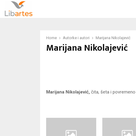
Home
Autorke i autori
Marijana Nikolajević
Marijana Nikolajević
Marijana Nikolajević,
čita, šeta i povremeno