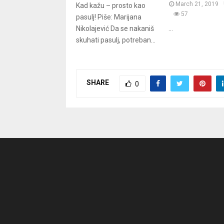
March 21, 2019
Kad kažu – prosto kao
57
pasulj! Piše: Marijana
Nikolajević Da se nakaniš
...
skuhati pasulj, potreban...
SHARE
0