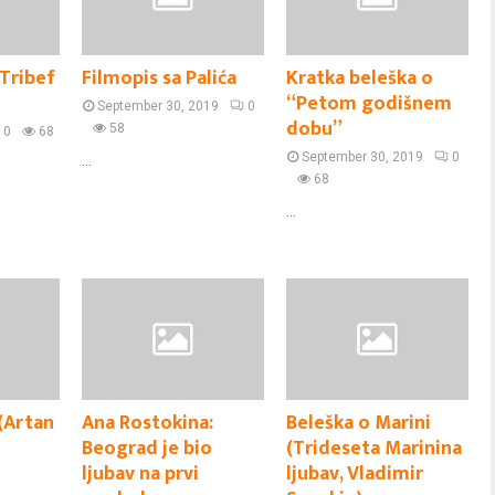
 Tribef
Filmopis sa Palića
Kratka beleška o
“Petom godišnem
September 30, 2019
0
dobu”
58
0
68
September 30, 2019
0
...
68
...
 (Artan
Ana Rostokina:
Beleška o Marini
Beograd je bio
(Trideseta Marinina
ljubav na prvi
ljubav, Vladimir