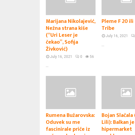
Marijana Nikolajević,
Pleme F 20 ili
Nežna strana kiše
Tribe
(“Uri Leser je
July 16, 2021
čekao”, Sofija
...
Živković)
July 16, 2021
0
56
...
Rumena Bužarovska:
Bojan Slačala
Oduvek su me
Lili): Balkan je
fascinirale priče iz
hipermarket