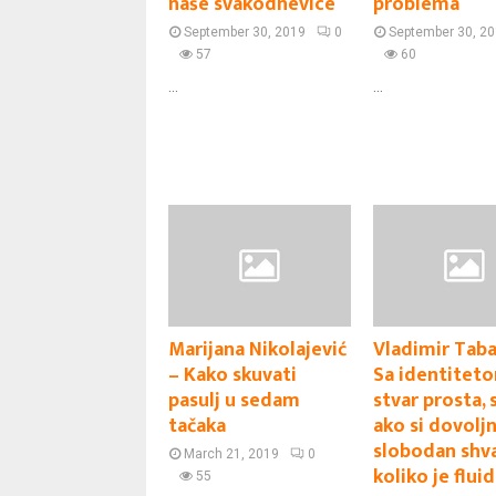
naše svakodnevice
problema
September 30, 2019
0
September 30, 2
57
60
...
...
Marijana Nikolajević
Vladimir Taba
– Kako skuvati
Sa identiteto
pasulj u sedam
stvar prosta,
tačaka
ako si dovolj
slobodan shv
March 21, 2019
0
koliko je flui
55