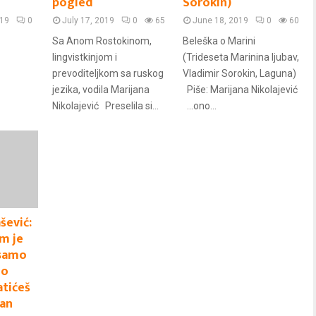
pogled
Sorokin)
019
0
July 17, 2019
0
65
June 18, 2019
0
60
Sa Anom Rostokinom,
Beleška o Marini
lingvistkinjom i
(Trideseta Marinina ljubav,
prevoditeljkom sa ruskog
Vladimir Sorokin, Laguna)
jezika, vodila Marijana
Piše: Marijana Nikolajević
Nikolajević Preselila si...
…ono...
šević:
m je
 samo
no
atićeš
dan