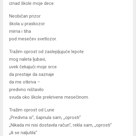
iznad škole moje dece
Neobičan prizor
škola u praskozor
mirna i tiha
pod mesečev svetlozor.
Tražim oprost od zaslepljujuće lepote
mog naleta ljubavi,
uvek čekajući moje srce
da prestaje da saznaje
da me otkriva –
predivno ništavilo
svuda oko škole prekrivene mesečinom.
Tražim oprost od Lune
„Predivna si“, šapnula sam, „oprosti“
„Nikada mi nisi dostavila račun“, rekla sam, „oprosti“
„ili se naljutila“