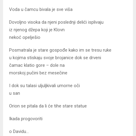
Voda u čamcu bivala je sve viša
Dovoljno visoka da njeni poslednji delići isplivaju
iz njenog džepa koji je Klovn
nekoć opelješio
Posmatrala je stare gospođe kako im se tresu ruke
u kojima stiskaju svoje brojanice dok se drveni
čamac klatio gore – dole na
morskoj pučini bez mesečine
I dok su talasi uljuljkivali umorne oči
u san
Orion se pitala da li će tihe stare statue
Ikada progovoriti
o Davidu…