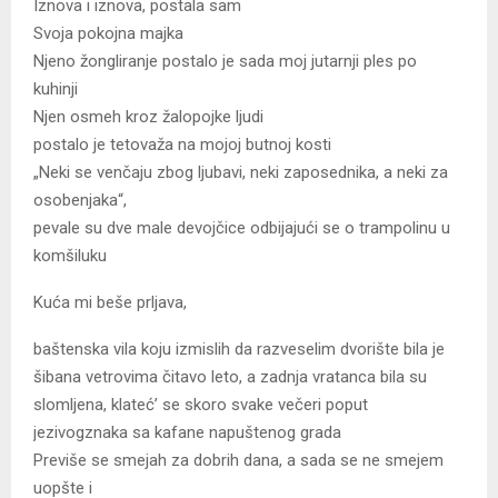
Iznova i iznova, postala sam
Svoja pokojna majka
Njeno žongliranje postalo je sada moj jutarnji ples po
kuhinji
Njen osmeh kroz žalopojke ljudi
postalo je tetovaža na mojoj butnoj kosti
„Neki se venčaju zbog ljubavi, neki zaposednika, a neki za
osobenjaka“,
pevale su dve male devojčice odbijajući se o trampolinu u
komšiluku
Kuća mi beše prljava,
baštenska vila koju izmislih da razveselim dvorište bila je
šibana vetrovima čitavo leto, a zadnja vratanca bila su
slomljena, klateć’ se skoro svake večeri poput
jezivogznaka sa kafane napuštenog grada
Previše se smejah za dobrih dana, a sada se ne smejem
uopšte i