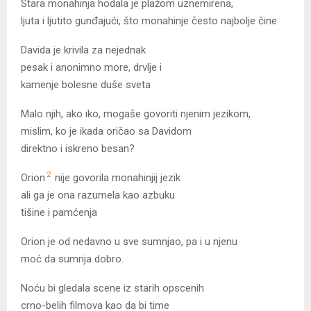
Stara monahinja hodala je plažom uznemirena,
ljuta i ljutito gunđajući, što monahinje često najbolje čine
Davida je krivila za nejednak
pesak i anonimno more, drvlje i
kamenje bolesne duše sveta
Malo njih, ako iko, mogaše govoriti njenim jezikom,
mislim, ko je ikada oričao sa Davidom
direktno i iskreno besan?
2
Orion
nije govorila monahinjij jezik
ali ga je ona razumela kao azbuku
tišine i pamćenja
Orion je od nedavno u sve sumnjao, pa i u njenu
moć da sumnja dobro.
Noću bi gledala scene iz starih opscenih
crno-belih filmova kao da bi time