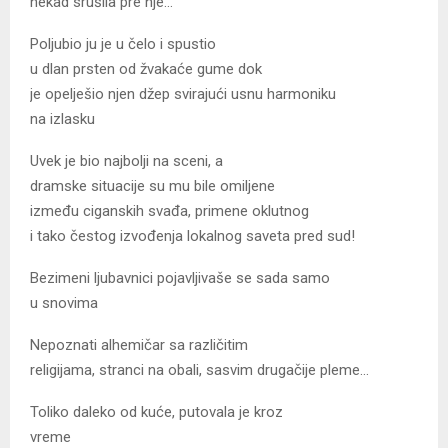
nekad srušila pre nje…
Poljubio ju je u čelo i spustio
u dlan prsten od žvakaće gume dok
je opelješio njen džep svirajući usnu harmoniku
na izlasku
Uvek je bio najbolji na sceni, a
dramske situacije su mu bile omiljene
između ciganskih svađa, primene oklutnog
i tako čestog izvođenja lokalnog saveta pred sud!
Bezimeni ljubavnici pojavljivaše se sada samo
u snovima
Nepoznati alhemičar sa različitim
religijama, stranci na obali, sasvim drugačije pleme…
Toliko daleko od kuće, putovala je kroz
vreme