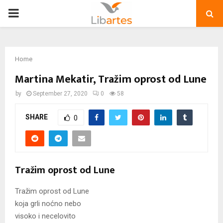
PRIMARY
MENU
Home
Martina Mekatir, Tražim oprost od Lune
by
September 27, 2020
0
58
SHARE
0
Tražim oprost od Lune
Tražim oprost od Lune
koja grli noćno nebo
visoko i necelovito