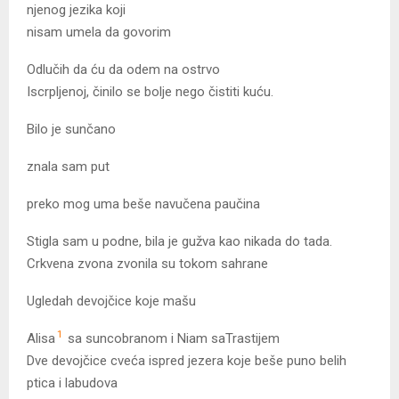
njenog jezika koji
nisam umela da govorim
Odlučih da ću da odem na ostrvo
Iscrpljenoj, činilo se bolje nego čistiti kuću.
Bilo je sunčano
znala sam put
preko mog uma beše navučena paučina
Stigla sam u podne, bila je gužva kao nikada do tada.
Crkvena zvona zvonila su tokom sahrane
Ugledah devojčice koje mašu
1
Alisa
sa suncobranom i Niam saTrastijem
Dve devojčice cveća ispred jezera koje beše puno belih
ptica i labudova