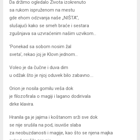
Da držimo ogledalo Života izokrenuto
sa rukom ispruženom na mestu
gde ehom odzvanja naše „NIŠTA“,
slušajući kako se smeh braće i sestara
zgušnjava sa uzvraćenim našim uzvikom…
’Ponekad sa sobom nosim žal
sveta’, rekao joj je Klovn jednom…
Voleo je da čučne i duva dim
u odžak što je njoj oduvek bilo zabavno….
Orion je nosila gomilu veša dok
je filozofirala o magiji i lagano dodirivala
dirke klavira.
Hranila ga je jajima i koštanom srži sve dok
se nije srušila na pod, isuviše slaba
za neobuzdanosti i magije, kao što se njena majka