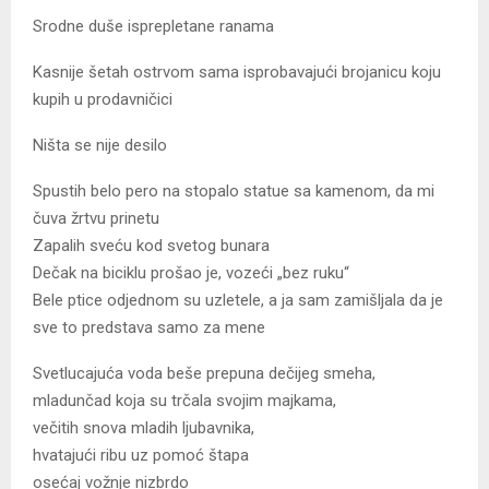
Srodne duše isprepletane ranama
Kasnije šetah ostrvom sama isprobavajući brojanicu koju
kupih u prodavničici
Ništa se nije desilo
Spustih belo pero na stopalo statue sa kamenom, da mi
čuva žrtvu prinetu
Zapalih sveću kod svetog bunara
Dečak na biciklu prošao je, vozeći „bez ruku“
Bele ptice odjednom su uzletele, a ja sam zamišljala da je
sve to predstava samo za mene
Svetlucajuća voda beše prepuna dečijeg smeha,
mladunčad koja su trčala svojim majkama,
večitih snova mladih ljubavnika,
hvatajući ribu uz pomoć štapa
osećaj vožnje nizbrdo