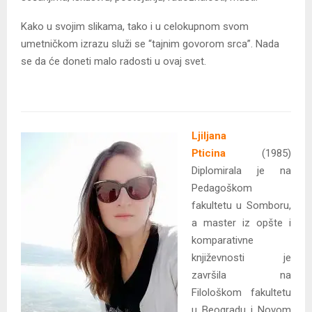
Kako u svojim slikama, tako i u celokupnom svom
umetničkom izrazu služi se “tajnim govorom srca”. Nada
se da će doneti malo radosti u ovaj svet.
Ljiljana
Pticina
(1985)
Diplomirala je na
Pedagoškom
fakultetu u Somboru,
a master iz opšte i
komparativne
književnosti je
završila na
Filološkom fakultetu
u Beogradu i Novom