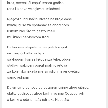
brda, osećajući napuštenost godina i
rana i iznova vrtoglavicu mladosti
Njegovi čudni načini nikada ne broje dane
hvatajući se za opstanak sa oborenom
usnom kao što to često imaju
muškarci na visokom tronu
Da bućneš stopala u mali potok usput
ne znajući koliko si lepa
sa drugom koji se kikoće iza tebe, oboje
stidljivi i sakriveni poput malih cvetova
za koje niko nikada nije smislio ime jer cvetaju
samo jednom
Da umemo ponovo da se zarumenimo zbog sitnica,
slatke stidljivosti zbog kojih nas naš Gospod voli,
a koji zna gde je naša istinska Nedođija.