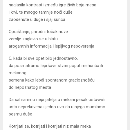
naglasila kontrast između igre živih boja mesa
i krvi, te mnogo tamnije noći duše
zaodenute u duge i sjaj sunca
Opraštanje, prirodni točak nove
zemlje zaglavio se u blatu
arogantnih informacija i lepljivog nepoverenja
O, kada bi sve opet bilo jednostavno,
da posmatramo lepršave stvari poput mehurića ili
mekanog
semena kako lebdi spontanom gracioznošću
do nepoznatog mesta
Da sahranimo neprijatelja u mekani pesak ostavivši
usta neprekrivena i jedno uvo da u njega mumlamo
pesmu duše
Kotrljati se, kotrljati i kotrljati niz mala meka