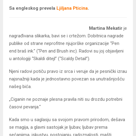
Sa engleskog prevela
Ljiljana Pticina
.
Martina Mekatir
je
nagrađivana slikarka, bavi se i crtežom. Dobitnica nagrade
publike od strane neprofitne njujorške organizacije “Pen
end braš ink.” (“Pen and Brush inc). Radovi su joj objavljeni
u antologiji “Skaldi ditejl” (“Scaldy Detail”).
Njeni radovi potiču pravo iz srca i veruje da je pesnički izrau
najsnažniji kada je jednostavno povezan sa unutrašnjošću
našeg bića.
„Ciganin ne poznaje plesna pravila niti su drozdu potrebni
časovi pevanja.“
Kada smo u saglasju sa svojom pravom prirodom, dešava
se magija, a glavni sastojak je ljubav, ljubav prema
sećanjima, iskustvu, postojanju, radoznalosti, mašti.