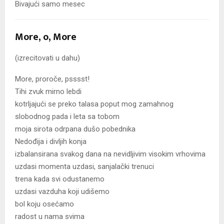
Bivajući samo mesec
More, o, More
(izrecitovati u dahu)
More, proroče, psssst!
Tihi zvuk mirno lebdi
kotrljajući se preko talasa poput mog zamahnog
slobodnog pada i leta sa tobom
moja sirota odrpana dušo pobednika
Nedođija i divljih konja
izbalansirana svakog dana na nevidljivim visokim vrhovima
uzdasi momenta uzdasi, sanjalački trenuci
trena kada svi odustanemo
uzdasi vazduha koji udišemo
bol koju osećamo
radost u nama svima