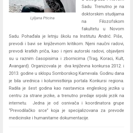
Sadu. Trenutno je na
doktorskim studijama
Ljiljana Pticina
na Filozofskom
fakultetu u Novom
Sadu. Pohađala je letnju školu na Institutu Andrić. Piše,
prevodi i bavi se književnom kritikom. Njeni naučni radovi,
prevodi kratkih priča, kao i njeni autorski radovi, objavljeni
su u raznim časopisima i zbornicima (Trag, Koraci, Kult,
Avangard). Organizovala je dva književna konkursa 2012. i
2013. godine u sklopu Somborskog Karnevala. Godinu dana
je bila urednica i kolumnistkinja portala Konkursi regiona.
Radila je šest godina kao nastavnica engleskog jezika u
centru za strane jezike, a trenutno predaje srpski jezik na
internetu. Jedna je od osnivača i koordinatora grupe
“Prevodilačko srce” koja je specijalizovana za prevode
medicinske i humanitarne dokumentacije.