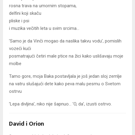
rosna trava na umornim stopama,
delfini koji skaču
pliske i psi
i muzika večitih leta u svim srcima…
’Samo je da Vinči mogao da naslika takvu vodu’, pomislih
vozeći kući
posmatrajući četiri male ptice na žici kako uslišavaju moje
molbe
Tamo gore, moja Baka postavljala je još jedan sloj zemlje
na vatru slušajući dete kako peva malu pesmu o Svetom
ostrvu
’Lepa divljina’, niko nije šapnuo… ’O, da’, izusti ostrvo.
David i Orion