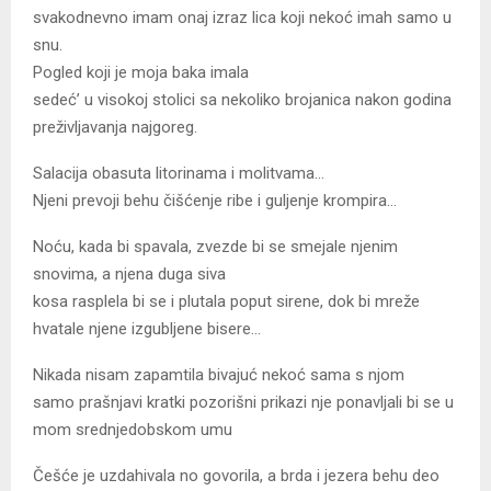
svakodnevno imam onaj izraz lica koji nekoć imah samo u
snu.
Pogled koji je moja baka imala
sedeć’ u visokoj stolici sa nekoliko brojanica nakon godina
preživljavanja najgoreg.
Salacija obasuta litorinama i molitvama…
Njeni prevoji behu čišćenje ribe i guljenje krompira…
Noću, kada bi spavala, zvezde bi se smejale njenim
snovima, a njena duga siva
kosa rasplela bi se i plutala poput sirene, dok bi mreže
hvatale njene izgubljene bisere…
Nikada nisam zapamtila bivajuć nekoć sama s njom
samo prašnjavi kratki pozorišni prikazi nje ponavljali bi se u
mom srednjedobskom umu
Češće je uzdahivala no govorila, a brda i jezera behu deo