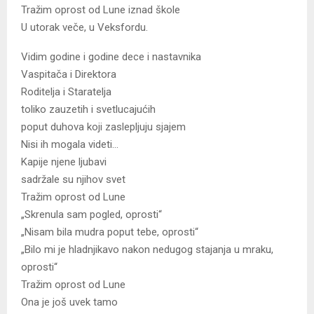
Tražim oprost od Lune iznad škole
U utorak veče, u Veksfordu.
Vidim godine i godine dece i nastavnika
Vaspitača i Direktora
Roditelja i Staratelja
toliko zauzetih i svetlucajućih
poput duhova koji zaslepljuju sjajem
Nisi ih mogala videti…
Kapije njene ljubavi
sadržale su njihov svet
Tražim oprost od Lune
„Skrenula sam pogled, oprosti“
„Nisam bila mudra poput tebe, oprosti“
„Bilo mi je hladnjikavo nakon nedugog stajanja u mraku,
oprosti“
Tražim oprost od Lune
Ona je još uvek tamo