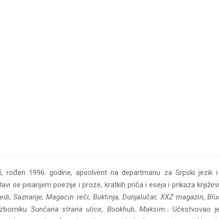
́
, rođen 1996. godine, apsolvent na departmanu za Srpski jezik i 
 Bavi se pisanjem poezije i proze, kratkih priča i eseja i prikaza knjiž
edi, Saznanje, Magacin reči
, Buktinja, Dunjalučar, XXZ magazin, Blu
zborniku
Sunčana strana ulice, Bookhub, Maksim..
Učestvovao j