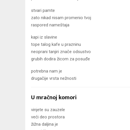
stvari pamte
zato nikad nisam promenio tvoj
raspored nameštaja
kapi iz slavine
tope talog kafe u prazninu
neoprani tanjiri znače odsustvo
grubih dodira žicom za posuđe
potrebna nam je
drugačije vrsta nežnosti
U mračnoj komori
vinjete su zauzele
veći deo prostora
žižna daljina je