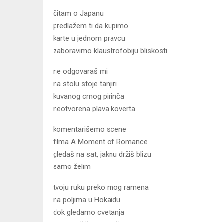
čitam o Japanu
predlažem ti da kupimo
karte u jednom pravcu
zaboravimo klaustrofobiju bliskosti
ne odgovaraš mi
na stolu stoje tanjiri
kuvanog crnog pirinča
neotvorena plava koverta
komentarišemo scene
filma A Moment of Romance
gledaš na sat, jaknu držiš blizu
samo želim
tvoju ruku preko mog ramena
na poljima u Hokaidu
dok gledamo cvetanja