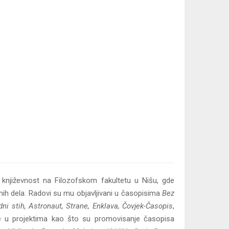
književnost na Filozofskom fakultetu u Nišu, gde
evnih dela. Radovi su mu objavljivani u časopisima
Bez
dni stih, Astronaut, Strane, Enklava, Čovjek-Časopis
,
e u projektima kao što su promovisanje časopisa