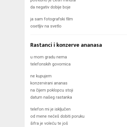
potrebno je četiri minuta
da negativ dobije boje
ja sam fotografski film
osetljiv na svetlo
Rastanci i konzerve ananasa
u mom gradu nema
telefonskih govornica
ne kupujem
konzervirani ananas
na čijem poklopcu stoji
datum našeg rastanka
telefon mi je isključen
od mene nećeš dobiti poruku
šifra je voleću te još