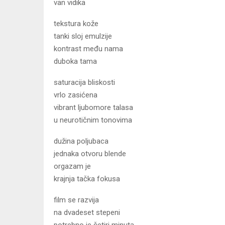
van vidika
tekstura kože
tanki sloj emulzije
kontrast među nama
duboka tama
saturacija bliskosti
vrlo zasićena
vibrant ljubomore talasa
u neurotičnim tonovima
dužina poljubaca
jednaka otvoru blende
orgazam je
krajnja tačka fokusa
film se razvija
na dvadeset stepeni