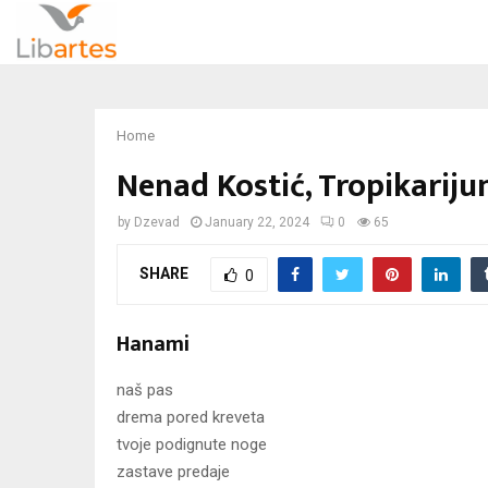
Home
Nenad Kostić, Tropikarij
by
Dzevad
January 22, 2024
0
65
SHARE
0
Hanami
naš pas
drema pored kreveta
tvoje podignute noge
zastave predaje