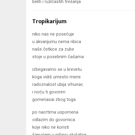
belih i ružičastih trešanja
Tropikarijum
niko nas ne posećuje
u akvarijumu nema ribica
naše četkice za zube
stoje u posebnim čašama
izbegavamo se u krevetu
koga vidiš umesto mene
radoznalost ubija vrhunac
i noću ti govorim
gomenasai zbog toga
po nacrtima uspomena
odlazim do govornica
koje niko ne koristi
šapućem u prljavu slušalice