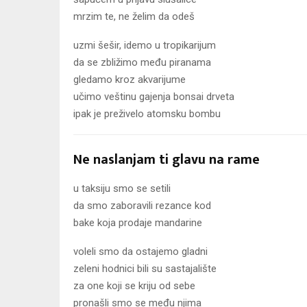
mrzim te, ne želim da odeš
uzmi šešir, idemo u tropikarijum
da se zbližimo među piranama
gledamo kroz akvarijume
učimo veštinu gajenja bonsai drveta
ipak je preživelo atomsku bombu
Ne naslanjam ti glavu na rame
u taksiju smo se setili
da smo zaboravili rezance kod
bake koja prodaje mandarine
voleli smo da ostajemo gladni
zeleni hodnici bili su sastajalište
za one koji se kriju od sebe
pronašli smo se među njima