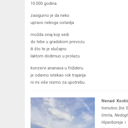
10.000 godina
zasigurno je da neko
upravo nekoga ostavlja
možda onaj koji sedi
do tebe u gradskom prevozu
ili što te je slučajno
laktom dodirnuo u prolazu
konzervi ananasa u frižideru
je odavno istekao rok trajanja
ni mi više nismo za upotrebu
Nenad Kostic
trenutno živi.
limita, Nedogl
Hiperboreja
i 