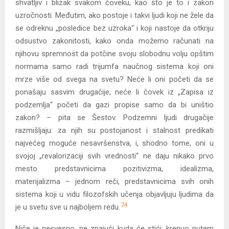
shvatljiv i blizak svakom čoveku, kao što je to i zakon
uzročnosti. Međutim, ako postoje i takvi ljudi koji ne žele da
se odreknu „posledice bez uzroka“ i koji nastoje da otkriju
odsustvo zakonitosti, kako onda možemo računati na
njihovu spremnost da potčine svoju slobodnu volju opštim
normama samo radi trijumfa naučnog sistema koji oni
mrze više od svega na svetu? Neće li oni početi da se
ponašaju sasvim drugačije, neće li čovek iz „Zapisa iz
podzemlja“ početi da gazi propise samo da bi uništio
zakon? – pita se Šestov. Podzemni ljudi drugačije
razmišljaju: za njih su postojanost i stalnost predikati
najvećeg moguće nesavršenstva, i, shodno tome, oni u
svojoj „revalorizaciji svih vrednosti“ ne daju nikako prvo
mesto predstavnicima pozitivizma, idealizma,
materijalizma – jednom reči, predstavnicima svih onih
sistema koji u vidu filozofskih učenja objavljuju ljudima da
24
je u svetu sve u najboljem redu.
Niče je nesvesno, ne znajući kuda će stići, krenuo putem