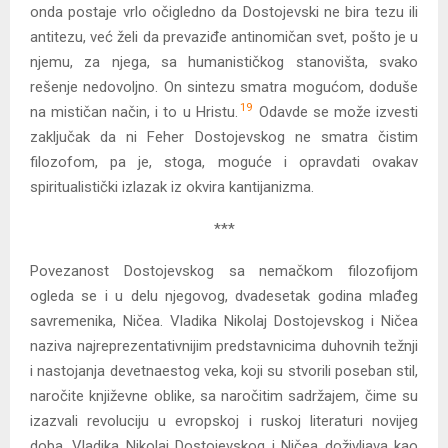
onda postaje vrlo očigledno da Dostojevski ne bira tezu ili
antitezu, već želi da prevaziđe antinomičan svet, pošto je u
njemu, za njega, sa humanističkog stanovišta, svako
rešenje nedovoljno. On sintezu smatra mogućom, doduše
19
na mističan način, i to u Hristu.
Odavde se može izvesti
zaključak da ni Feher Dostojevskog ne smatra čistim
filozofom, pa je, stoga, moguće i opravdati ovakav
spiritualistički izlazak iz okvira kantijanizma.
***
Povezanost Dostojevskog sa nemačkom filozofijom
ogleda se i u delu njegovog, dvadesetak godina mlađeg
savremenika, Ničea. Vladika Nikolaj Dostojevskog i Ničea
naziva najreprezentativnijim predstavnicima duhovnih težnji
i nastojanja devetnaestog veka, koji su stvorili poseban stil,
naročite književne oblike, sa naročitim sadržajem, čime su
izazvali revoluciju u evropskoj i ruskoj literaturi novijeg
doba. Vladika Nikolaj Dostojevskog i Ničea doživljava kao