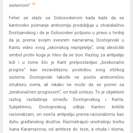
18
sistemom“.
Feher se slaže sa Golosovkerom kada kaže da se
kantovsko poimanje antinomija produbljuje u stvaralaštvu
Dostojevskog i da je Golosovker potpuno u pravu u tvrdnji
da je, prema svojim svesnim namerama, Dostojevski u
Kantu video svog „iskonskog neprijatelja“, onaj ideološki
simbol protiv koga je hteo da se bori. Razlog za antipatiju
leži i u tome što je Kant pretpostavljao „beskonačni
progres“ kao nezaobilaznu posledicu svog etičkog
sistema. Dostojevski takođe ne poriče antinomičnu
strukturu sveta, ali nikako ne može da se pomiri sa
„beskonačnim progresom“; on traži
sintezu
. To je objektivni
razlog razilaženja između Dostojevskog i Kanta.
Subjektivno, Dostojevskog odbija Kantov kritički
racionalizam, on oseća antipatiju prema racionalizmu kao
duhu građanskog društva. Razmatrajući unutrašnju borbu
Ivana Karamazova, od antiteze do teze, a otuda i sloma,