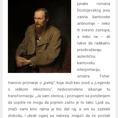
junake romana
Dostojevskog jesu
zaista kantovske
antinomije – neko
ih svesno zastupa,
a neko ne – ali
takve da radikalno
preobražavaju
autentičnu
kantovsku
interpretaciju,
smatra Feher.
Ivanovo priznanje o „patnji“, koja služi kao uvod u „Legendu
o velikom inkvizitoru“, nedvosmsleno iskazuje tu
transformaciju: „Ja sam stenica, i priznajem sa poniženjem
da uopšte ne mogu da pojmim zašto je to tako. Ljudi su,
znači sami krivi: njima je bio dat raj, a oni su zaželeli
slobodu, i ukrali oganj sa nebesa, znajući da će postati