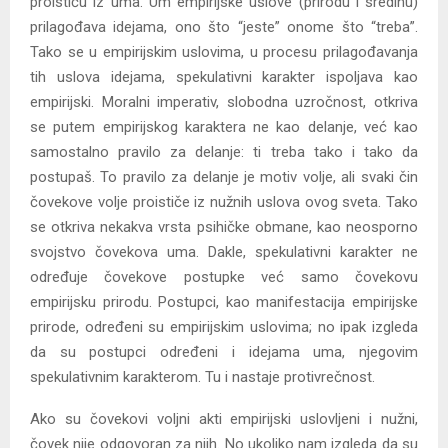
proističu iz uma. Um empirijske uslove (prirodu i sredinu)
prilagođava idejama, ono što “jeste” onome što “treba”.
Tako se u empirijskim uslovima, u procesu prilagođavanja
tih uslova idejama, spekulativni karakter ispoljava kao
empirijski. Moralni imperativ, slobodna uzročnost, otkriva
se putem empirijskog karaktera ne kao delanje, već kao
samostalno pravilo za delanje: ti treba tako i tako da
postupaš. To pravilo za delanje je motiv volje, ali svaki čin
čovekove volje proističe iz nužnih uslova ovog sveta. Tako
se otkriva nekakva vrsta psihičke obmane, kao neosporno
svojstvo čovekova uma. Dakle, spekulativni karakter ne
određuje čovekove postupke već samo čovekovu
empirijsku prirodu. Postupci, kao manifestacija empirijske
prirode, određeni su empirijskim uslovima; no ipak izgleda
da su postupci određeni i idejama uma, njegovim
spekulativnim karakterom. Tu i nastaje protivrečnost.
Ako su čovekovi voljni akti empirijski uslovljeni i nužni,
čovek nije odgovoran za njih. No ukoliko nam izgleda da su