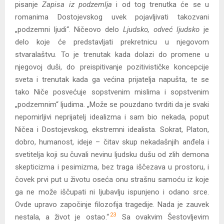
pisanje
Zapisa iz podzemlja
i od tog trenutka će se u
romanima Dostojevskog uvek pojavljivati takozvani
„podzemni ljudi“. Ničeovo delo
Ljudsko, odveć ljudsko
je
delo koje će predstavljati prekretnicu u njegovom
stvaralaštvu. To je trenutak kada dolazi do promene u
njegovoj duši, do preispitivanje pozitivističke koncepcije
sveta i trenutak kada ga većina prijatelja napušta, te se
tako Niče posvećuje sopstvenim mislima i sopstvenim
„podzemnim“ ljudima. „Može se pouzdano tvrditi da je svaki
nepomirljivi neprijatelj idealizma i sam bio nekada, poput
Ničea i Dostojevskog, ekstremni idealista. Sokrat, Platon,
dobro, humanost, ideje – čitav skup nekadašnjih anđela i
svetitelja koji su čuvali nevinu ljudsku dušu od zlih demona
skepticizma i pesimizma, bez traga iščezava u prostoru, i
čovek prvi put u životu oseća onu strašnu samoću iz koje
ga ne može iščupati ni ljubavlju ispunjeno i odano srce.
Ovde upravo započinje filozofija tragedije. Nada je zauvek
23
nestala, a život je ostao.“
Sa ovakvim Šestovljevim