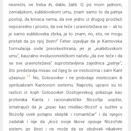
nesrećni, ne treba ih, dakle, žaliti. O, po mom jadnom,
zemaljskom, euklidovskom umu, znam samo to da patnja
postoji, da krivaca nema, da sve jedno iz drugog proizlazi
neposredno i prosto, da sve teče i uravnotežava se – ali to
je samo euklidovska zbrka; ja to znam, no, eto, ne mogu
pristati da po njoj živim!“ Feher izjavljuje da je Kantovska
formulacija ovde preorkestrirana, jer je „euklidovskom
umu“, kauzalno-evolucionističkom načelu „da sve teče i da
se sve uravnotežava“ suprotstavljena zajednica „patnje“,
što predstavlja misao od čijeg bi se misticizma i sam Kant
17
užasnuo.
No, Golosovker i ne pridodaje misticizam ili
spiritualizam Kantovom sistemu. Naprotiv, upravo su to
razlozi iz kojih Golosovker Dostojevskog prikazuje kao
protivnika Kanta i racionalističke filozofije uopšte,
smatrajući da je „pisac kao mislilac-filozof u suštini u
filozofiji uvek potajno skeptik i romantičar“ i da njegov
zadatak i nije da „kroz svoje likove opisuje filozofski
sistem, jer život i ne može da se obuhvati nikakvim