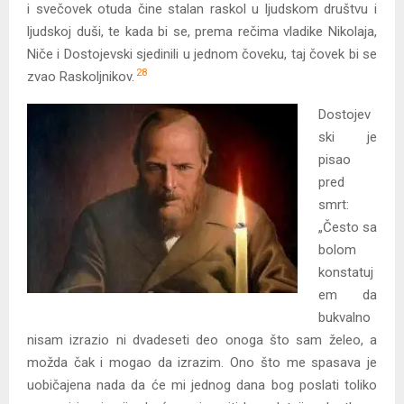
i svečovek otuda čine stalan raskol u ljudskom društvu i
ljudskoj duši, te kada bi se, prema rečima vladike Nikolaja,
Niče i Dostojevski sjedinili u jednom čoveku, taj čovek bi se
28
zvao Raskoljnikov.
Dostojev
ski je
pisao
pred
smrt:
„Često sa
bolom
konstatuj
em da
bukvalno
nisam izrazio ni dvadeseti deo onoga što sam želeo, a
možda čak i mogao da izrazim. Ono što me spasava je
uobičajena nada da će mi jednog dana bog poslati toliko