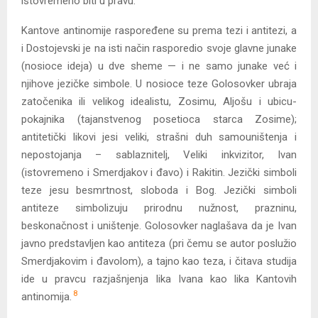
istovremeno biti u pravu.
Kantove antinomije raspoređene su prema tezi i antitezi, a
i Dostojevski je na isti način rasporedio svoje glavne junake
(nosioce ideja) u dve sheme — i ne samo junake već i
njihove jezičke simbole. U nosioce teze Golosovker ubraja
zatočenika ili velikog idealistu, Zosimu, Aljošu i ubicu-
pokajnika (tajanstvenog posetioca starca Zosime);
antitetički likovi jesi veliki, strašni duh samouništenja i
nepostojanja – sablaznitelj, Veliki inkvizitor, Ivan
(istovremeno i Smerdjakov i đavo) i Rakitin. Jezički simboli
teze jesu besmrtnost, sloboda i Bog. Jezički simboli
antiteze simbolizuju prirodnu nužnost, prazninu,
beskonačnost i uništenje. Golosovker naglašava da je Ivan
javno predstavljen kao antiteza (pri čemu se autor poslužio
Smerdjakovim i đavolom), a tajno kao teza, i čitava studija
ide u pravcu razjašnjenja lika Ivana kao lika Kantovih
8
antinomija.