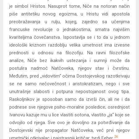
je simbol Hristos. Nasuprot tome, Niče na notoran način
piše antitetiku novog egoizma, u Hristu vidi apostola
preobražavanja u rulju, kojeg, zajedno sa učenjima
francuske revolucije o jednakostima, smatra najvišim
kvariteljima čovečanstva. Ispostavlja se i to da u jednom
ideološki kriznom razdoblju velika umetnost ima izvesne
prednosti u odnosu na filozofiju. Na ravni filozofske
analize, Niče bez ikakvih ustezanja i sumnji može da
postulira nadmoć Natčoveka, njegov stav i čvrstinu.
Međutim, pred „vidovitim“ očima Dostojevskog razotkrivaju
se ne samo nečovečnost i aristokratizam, nego i sve
unutrašnje slabosti i potpuna nepostojanost ovog tipa.
Raskoljnikov je sposoban samo da izvrši čin, ali ne i da
podnese sve njegove psiho-moralne posledice; osrednjost
Ivanovu kazuje mu u lice vlastiti sotona, vlastito „ja“ koje se
odvojilo od njega. Sve ovo je dovoljno za potvrđivanje da
Dostojevski nije propagator Natčoveka, već prvi njegov
26
umetnički otkrivalac i najstrasniji kritičar, tvrdi Feher.