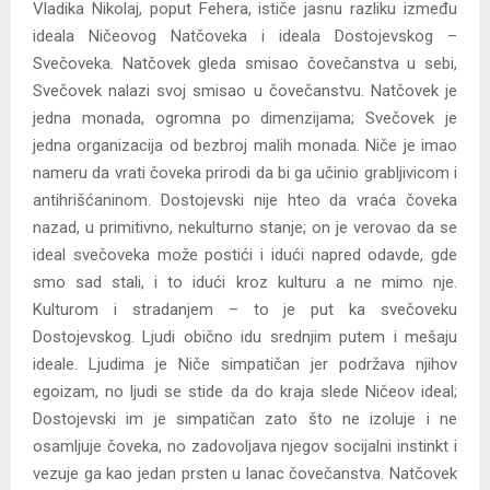
Vladika Nikolaj, poput Fehera, ističe jasnu razliku između
ideala Ničeovog Natčoveka i ideala Dostojevskog –
Svečoveka. Natčovek gleda smisao čovečanstva u sebi,
Svečovek nalazi svoj smisao u čovečanstvu. Natčovek je
jedna monada, ogromna po dimenzijama; Svečovek je
jedna organizacija od bezbroj malih monada. Niče je imao
nameru da vrati čoveka prirodi da bi ga učinio grabljivicom i
antihrišćaninom. Dostojevski nije hteo da vraća čoveka
nazad, u primitivno, nekulturno stanje; on je verovao da se
ideal svečoveka može postići i idući napred odavde, gde
smo sad stali, i to idući kroz kulturu a ne mimo nje.
Kulturom i stradanjem – to je put ka svečoveku
Dostojevskog. Ljudi obično idu srednjim putem i mešaju
ideale. Ljudima je Niče simpatičan jer podržava njihov
egoizam, no ljudi se stide da do kraja slede Ničeov ideal;
Dostojevski im je simpatičan zato što ne izoluje i ne
osamljuje čoveka, no zadovoljava njegov socijalni instinkt i
vezuje ga kao jedan prsten u lanac čovečanstva. Natčovek