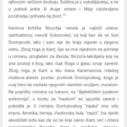
njihovom večitom dvoboju. Suština je u sukobljavanju, a ne
u pobedi jedne ili druge strane i Mitja oduševljeno
13
pozdravlja i prihvata taj život.
Kantova kritička filozofija nanela je najteži udarac
spiritualizmu, navodi Golosovker, za koji kao da se bori
Dostojevski, iako i sam nije do kraja siguran u njegovu
istinu. Zbog toga je Kant, čije se ime nijednom ne pominje
u romanu, proglašen za đ
a
vola, filozofa-lakrdijaša koji ne
zna postoji li Bog, iako čuje Boga u glasu svoje savesti.
Zbog toga je Kant u liku Ivana Karamazova, mladog
mislioca-ateiste postao protivnik Dostojevskog, koga je
ovaj hteo da savlada njegovim vlastitim oružjem,
moralom
.
Na poprištu romana sa Ivanom, sa “dijalektičkim junakom
antinomija”, u borbu sa “naukom” se upustila savest i
pobedila je. U romanu Dostojevskog “nauka” ima više
imena: Amerika, hernija, Vavilonska kula, “repići”. Iza njenih
ateističkih leđa kao da se ne krije samo Kant, već i čitava