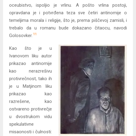
oceubistvo, ispoljio je vrlinu. A pošto vrlina postoji,
opravdana je i potvrđena teza sve četiri antinomije o
temeljima morala i religije, što je, prema piščevoj zamisli, i
trebalo da u romanu bude dokazano čitaocu, navodi
11
Golosovker.
Kao što je u
Ivanovom liku autor
prikazao antinomije
kao nerazrešivu
protivrečnost, tako ih
je u Matjinom liku
prikazao kao
razrešene, kao
ostvareno protivrečje
u dvostrukom vidu
spekulativne
misaonosti i čulnosti: