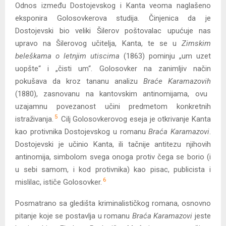
Odnos između Dostojevskog i Kanta veoma naglašeno
eksponira Golosovkerova studija. Činjenica da je
Dostojevski bio veliki Šilerov poštovalac upućuje nas
upravo na Šilerovog učitelja, Kanta, te se u
Zimskim
beleškama o letnjim utiscima
(1863) pominju „um uzet
uopšte“ i „čisti um“. Golosovker na zanimljiv način
pokušava da kroz tananu analizu
Braće Karamazovih
(1880), zasnovanu na kantovskim antinomijama, ovu
uzajamnu povezanost učini predmetom konkretnih
5
istraživanja.
Cilj Golosovkerovog eseja je otkrivanje Kanta
kao protivnika Dostojevskog u romanu
Braća Karamazovi
.
Dostojevski je učinio Kanta, ili tačnije antitezu njihovih
antinomija, simbolom svega onoga protiv čega se borio (i
u sebi samom, i kod protivnika) kao pisac, publicista i
6
mislilac, ističe Golosovker.
Posmatrano sa gledišta kriminalističkog romana, osnovno
pitanje koje se postavlja u romanu
Braća Karamazovi
jeste