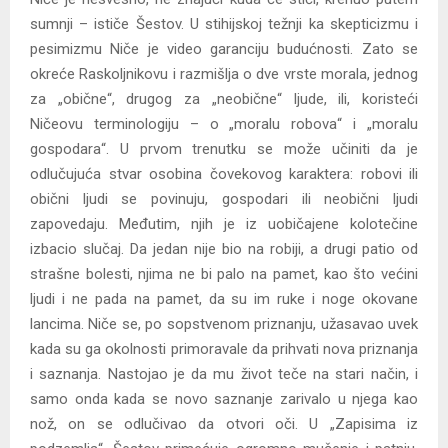
sumnji – ističe Šestov. U stihijskoj težnji ka skepticizmu i
pesimizmu Niče je video garanciju budućnosti. Zato se
okreće Raskoljnikovu i razmišlja o dve vrste morala, jednog
za „obične“, drugog za „neobične“ ljude, ili, koristeći
Ničeovu terminologiju – o „moralu robova“ i „moralu
gospodara“. U prvom trenutku se može učiniti da je
odlučujuća stvar osobina čovekovog karaktera: robovi ili
obični ljudi se povinuju, gospodari ili neobični ljudi
zapovedaju. Međutim, njih je iz uobičajene kolotečine
izbacio slučaj. Da jedan nije bio na robiji, a drugi patio od
strašne bolesti, njima ne bi palo na pamet, kao što većini
ljudi i ne pada na pamet, da su im ruke i noge okovane
lancima. Niče se, po sopstvenom priznanju, užasavao uvek
kada su ga okolnosti primoravale da prihvati nova priznanja
i saznanja. Nastojao je da mu život teče na stari način, i
samo onda kada se novo saznanje zarivalo u njega kao
nož, on se odlučivao da otvori oči. U „Zapisima iz