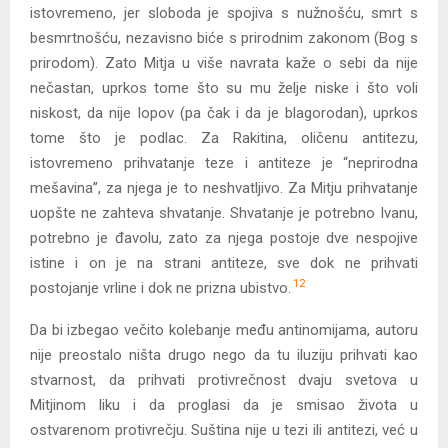
istovremeno, jer sloboda je spojiva s nužnošću, smrt s
besmrtnošću, nezavisno biće s prirodnim zakonom (Bog s
prirodom). Zato Mitja u više navrata kaže o sebi da nije
nečastan, uprkos tome što su mu želje niske i što voli
niskost, da nije lopov (pa čak i da je blagorodan), uprkos
tome što je podlac. Za Rakitina, oličenu antitezu,
istovremeno prihvatanje teze i antiteze je “neprirodna
mešavina”, za njega je to neshvatljivo. Za Mitju prihvatanje
uopšte ne zahteva shvatanje. Shvatanje je potrebno Ivanu,
potrebno je đavolu, zato za njega postoje dve nespojive
istine i on je na strani antiteze, sve dok ne prihvati
12
postojanje vrline i dok ne prizna ubistvo.
Da bi izbegao večito kolebanje među antinomijama, autoru
nije preostalo ništa drugo nego da tu iluziju prihvati kao
stvarnost, da prihvati protivrečnost dvaju svetova u
Mitjinom liku i da proglasi da je smisao života u
ostvarenom protivrečju. Suština nije u tezi ili antitezi, već u