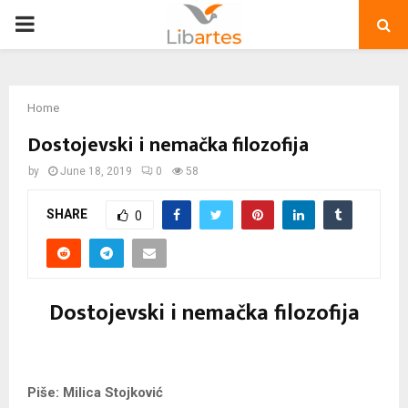
PRIMARY
MENU
Home
Dostojevski i nemačka filozofija
by
June 18, 2019
0
58
SHARE
0
Dostojevski i nemačka filozofija
Piše: Milica Stojković