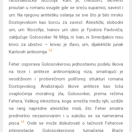
racionalistička filozofija. Kant je, međutim, skriveno
prisutan u romanu svugde gde se sreću suparnici, savest i
um. Na njegovu antitetiku oslanja se sve što je bilo mrsko
Dostojevskom kao borcu za
savest
. Ateistički, slobodni
um, um filozofije, Ivanov um ubio je Fjodora Pavloviča,
zaključuje Golosovker. Ni Mitja, ni Ivan, ni Smerdjakov nisu
krivci za ubistvo — krivac je đavo, um, dijalektički junak
14
Kantovih antinomija.
Feher osporava Golosovkerovu jednostavnu podelu likova
na teze i antiteze antinomijskog niza, smatrajući je
neodrživom i protivrečnom polifonoj strukturi romana
Dostojevskog. Analizirajući likove antiteze kao loša
ovaploćenja moralnog zla, Golosovker, prema rečima
Fehera, Velikog inkvizitora, koga smešta među njih, uzdiže
na rang napredne ateističke misli, što Feher smatra
predmetno nezasnovanim i u sukobu se sa namerama
15
pisca.
Ovde se može diskutovati o tačnosti Feherove
interpretacije Golosovkerovog tumačenja
Braće