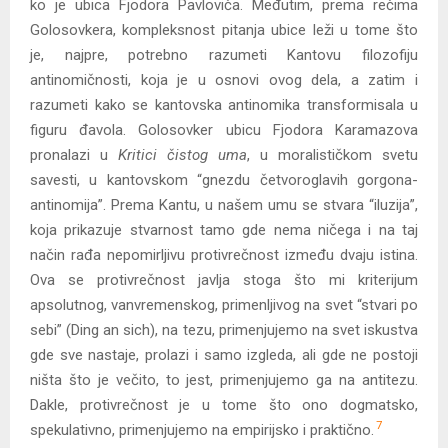
ko je ubica Fjodora Pavloviča. Međutim, prema rečima
Golosovkera, kompleksnost pitanja ubice leži u tome što
je, najpre, potrebno razumeti Kantovu filozofiju
antinomičnosti, koja je u osnovi ovog dela, a zatim i
razumeti kako se kantovska antinomika transformisala u
figuru đavola. Golosovker ubicu Fjodora Karamazova
pronalazi u
Kritici čistog uma
,
u moralističkom svetu
savesti, u kantovskom “gnezdu četvoroglavih gorgona-
antinomija”. Prema Kantu, u našem umu se stvara “iluzija”,
koja prikazuje stvarnost tamo gde nema ničega i na taj
način rađa nepomirljivu protivrečnost između dvaju istina.
Ova se protivrečnost javlja stoga što mi kriterijum
apsolutnog, vanvremenskog, primenljivog na svet “stvari po
sebi” (Ding an sich), na tezu, primenjujemo na svet iskustva
gde sve nastaje, prolazi i samo izgleda, ali gde ne postoji
ništa što je večito, to jest, primenjujemo ga na antitezu.
Dakle, protivrečnost je u tome što ono dogmatsko,
7
spekulativno, primenjujemo na empirijsko i praktično.