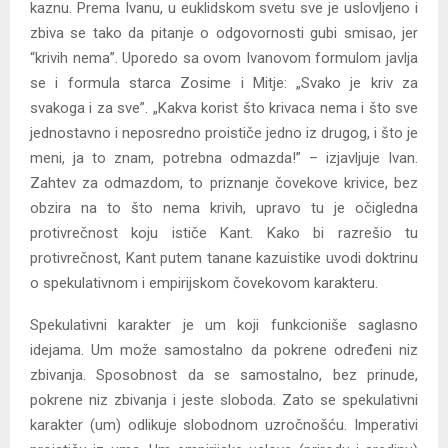
kaznu. Prema Ivanu, u euklidskom svetu sve je uslovljeno i
zbiva se tako da pitanje o odgovornosti gubi smisao, jer
“krivih nema”. Uporedo sa ovom Ivanovom formulom javlja
se i formula starca Zosime i Mitje: „Svako je kriv za
svakoga i za sve”. „Kakva korist što krivaca nema i što sve
jednostavno i neposredno proističe jedno iz drugog, i što je
meni, ja to znam, potrebna odmazda!” – izjavljuje Ivan.
Zahtev za odmazdom, to priznanje čovekove krivice, bez
obzira na to što nema krivih, upravo tu je očigledna
protivrečnost koju ističe Kant. Kako bi razrešio tu
protivrečnost, Kant putem tanane kazuistike uvodi doktrinu
o spekulativnom i empirijskom čovekovom karakteru.
Spekulativni karakter je um koji funkcioniše saglasno
idejama. Um može samostalno da pokrene određeni niz
zbivanja. Sposobnost da se samostalno, bez prinude,
pokrene niz zbivanja i jeste sloboda. Zato se spekulativni
karakter (um) odlikuje slobodnom uzročnošću. Imperativi