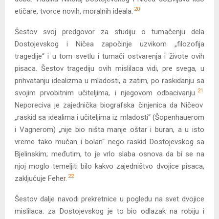
20
etičare, tvorce novih, moralnih ideala.
Šestov svoj predgovor za studiju o tumačenju dela
Dostojevskog i Ničea započinje uzvikom „filozofija
tragedije“ i u tom svetlu i tumači ostvarenja i živote ovih
pisaca. Šestov tragediju ovih mislilaca vidi, pre svega, u
prihvatanju idealizma u mladosti, a zatim, po raskidanju sa
21
svojim prvobitnim učiteljima, i njegovom odbacivanju.
Neporeciva je zajednička biografska činjenica da Ničeov
„raskid sa idealima i učiteljima iz mladosti“ (Šopenhauerom
i Vagnerom) „nije bio ništa manje oštar i buran, a u isto
vreme tako mučan i bolan“ nego raskid Dostojevskog sa
Bjelinskim; međutim, to je vrlo slaba osnova da bi se na
njoj moglo temeljiti bilo kakvo zajedništvo dvojice pisaca,
22
zaključuje Feher.
Šestov dalje navodi prekretnice u pogledu na svet dvojice
mislilaca: za Dostojevskog je to bio odlazak na robiju i