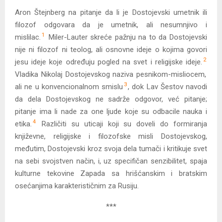
Aron Štejnberg na pitanje da li je Dostojevski umetnik ili
filozof odgovara da je umetnik, ali nesumnjivo i
1
mislilac.
Miler-Lauter skreće pažnju na to da Dostojevski
nije ni filozof ni teolog, ali osnovne ideje o kojima govori
2
jesu ideje koje određuju pogled na svet i religijske ideje.
Vladika Nikolaj Dostojevskog naziva pesnikom-misliocem,
3
ali ne u konvencionalnom smislu
, dok Lav Šestov navodi
da dela Dostojevskog ne sadrže odgovor, već pitanje;
pitanje ima li nade za one ljude koje su odbacile nauka i
4
etika.
Različiti su uticaji koji su doveli do formiranja
književne, religijske i filozofske misli Dostojevskog,
međutim, Dostojevski kroz svoja dela tumači i kritikuje svet
na sebi svojstven način, i, uz specifičan senzibilitet, spaja
kulturne tekovine Zapada sa hrišćanskim i bratskim
osećanjima karakterističnim za Rusiju.
***