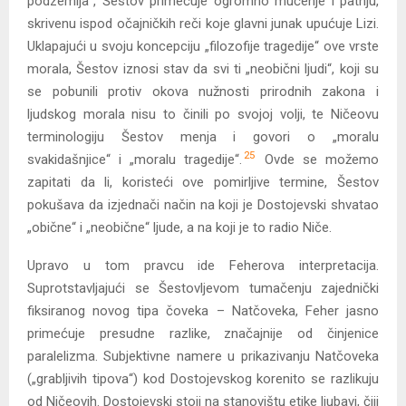
podzemlja“, Šestov primećuje ogromno mučenje i patnju,
skrivenu ispod očajničkih reči koje glavni junak upućuje Lizi.
Uklapajući u svoju koncepciju „filozofije tragedije“ ove vrste
morala, Šestov iznosi stav da svi ti „neobični ljudi“, koji su
se pobunili protiv okova nužnosti prirodnih zakona i
ljudskog morala nisu to činili po svojoj volji, te Ničeovu
terminologiju Šestov menja i govori o „moralu
25
svakidašnjice“ i „moralu tragedije“.
Ovde se možemo
zapitati da li, koristeći ove pomirljive termine, Šestov
pokušava da izjednači način na koji je Dostojevski shvatao
„obične“ i „neobične“ ljude, a na koji je to radio Niče.
Upravo u tom pravcu ide Feherova interpretacija.
Suprotstavljajući se Šestovljevom tumačenju zajednički
fiksiranog novog tipa čoveka – Natčoveka, Feher jasno
primećuje presudne razlike, značajnije od činjenice
paralelizma. Subjektivne namere u prikazivanju Natčoveka
(„grabljivih tipova“) kod Dostojevskog korenito se razlikuju
od Ničeovih. Dostojevski stoji na stanovištu etike ljubavi, čiji