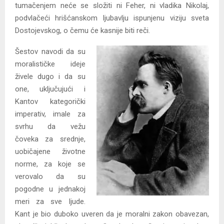
tumačenjem neće se složiti ni Feher, ni vladika Nikolaj,
podvlačeći hrišćanskom ljubavlju ispunjenu viziju sveta
Dostojevskog, o čemu će kasnije biti reči.
Šestov navodi da su
moralističke ideje
živele dugo i da su
one, uključujući i
Kantov kategorički
imperativ, imale za
svrhu da vežu
čoveka za srednje,
uobičajene životne
norme, za koje se
verovalo da su
pogodne u jednakoj
meri za sve ljude.
Kant je bio duboko uveren da je moralni zakon obavezan,