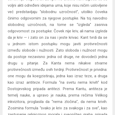
voljni akti određeni idejama uma, koje nisu ničim uslovljene
već predstavljaju “slobodnu uzročnost”, utoliko čoveka
činimo odgovornim za njegove postupke. Na toj navodno
slobodnoj uzročnosti, na tome se “izgleda” zasniva
odgovornost za postupke. Čovek nije kriv, ali nama
izgleda
da je kriv — i zato on za nas i jeste krivac. Kant tvrdi da se
u jednom istom postupku mogu javiti protivrečnosti
između slobode i nužnosti. Zato sloboda i nužnost mogu
da postoje nezavisno jedna od druge, ne dovodeći jedna
drugu u pitanje. Za Kanta nema nikakve stvarne
protivrečnosti između ovih tvrdnji. Protivrečnost je prividna:
one mogu da koegzistiraju, jedna kao izraz teze, a druga
kao izraz antiteze. Formula “na svetu nema krivih” kod
Dostojevskog pripada antitezi. Prema Kantu, antiteza je
temelj nauke, a upravo je nauka, prema rečima Velikog
inkvizitora, proglasila da “nema zločina”, da nema krivih.
Zosimina formula “svako je kriv za svakoga i za sve”, kao
zastupanje religioznog morala i sveopšteg greha, pripada