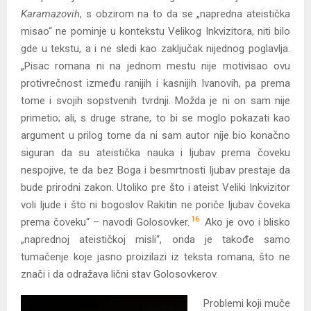
Karamazovih
, s obzirom na to da se „napredna ateistička
misao“ ne pominje u kontekstu Velikog Inkvizitora, niti bilo
gde u tekstu, a i ne sledi kao zaključak nijednog poglavlja.
„Pisac romana ni na jednom mestu nije motivisao ovu
protivrečnost između ranijih i kasnijih Ivanovih, pa prema
tome i svojih sopstvenih tvrdnji. Možda je ni on sam nije
primetio; ali, s druge strane, to bi se moglo pokazati kao
argument u prilog tome da ni sam autor nije bio konačno
siguran da su ateistička nauka i ljubav prema čoveku
nespojive, te da bez Boga i besmrtnosti ljubav prestaje da
bude prirodni zakon. Utoliko pre što i ateist Veliki Inkvizitor
voli ljude i što ni bogoslov Rakitin ne poriče ljubav čoveka
16
prema čoveku“ – navodi Golosovker.
Ako je ovo i blisko
„naprednoj ateističkoj misli“, onda je takođe samo
tumačenje koje jasno proizilazi iz teksta romana, što ne
znači i da odražava lični stav Golosovkerov.
Problemi koji muče