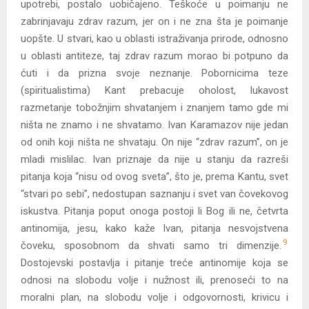
upotrebi, postalo uobičajeno. Teškoće u poimanju ne
zabrinjavaju zdrav razum, jer on i ne zna šta je poimanje
uopšte. U stvari, kao u oblasti istraživanja prirode, odnosno
u oblasti antiteze, taj zdrav razum morao bi potpuno da
ćuti i da prizna svoje neznanje. Pobornicima teze
(spiritualistima) Kant prebacuje oholost, lukavost
razmetanje tobožnjim shvatanjem i znanjem tamo gde mi
ništa ne znamo i ne shvatamo. Ivan Karamazov nije jedan
od onih koji ništa ne shvataju. On nije “zdrav razum”, on je
mladi mislilac. Ivan priznaje da nije u stanju da razreši
pitanja koja “nisu od ovog sveta”, što je, prema Kantu, svet
“stvari po sebi”, nedostupan saznanju i svet van čovekovog
iskustva. Pitanja poput onoga postoji li Bog ili ne, četvrta
antinomija, jesu, kako kaže Ivan, pitanja nesvojstvena
9
čoveku, sposobnom da shvati samo tri dimenzije.
Dostojevski postavlja i pitanje treće antinomije koja se
odnosi na slobodu volje i nužnost ili, prenoseći to na
moralni plan, na slobodu volje i odgovornosti, krivicu i