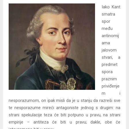
Iako Kant
smatra
spor
među
antinomij
ama
jalovom
stvari, a
predmet
spora
praznim
priviđenje
m i
nesporazumom, on ipak
misli
da je u stanju da razreši sve
te nesporazume mireći antagoniste jednog s drugim: na
strani spekulacije teza će biti potpuno u pravu, na strani
empirije – antiteza će biti u pravu; dakle, obe će