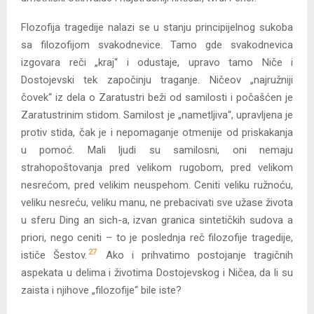
Flozofija tragedije nalazi se u stanju principijelnog sukoba
sa filozofijom svakodnevice. Tamo gde svakodnevica
izgovara reči „kraj“ i odustaje, upravo tamo Niče i
Dostojevski tek započinju traganje. Ničeov „najružniji
čovek“ iz dela o Zaratustri beži od samilosti i počašćen je
Zaratustrinim stidom. Samilost je „nametljiva“, upravljena je
protiv stida, čak je i nepomaganje otmenije od priskakanja
u pomoć. Mali ljudi su samilosni, oni nemaju
strahopoštovanja pred velikom rugobom, pred velikom
nesrećom, pred velikim neuspehom. Ceniti veliku ružnoću,
veliku nesreću, veliku manu, ne prebacivati sve užase života
u sferu Ding an sich-a, izvan granica sintetičkih sudova a
priori, nego ceniti – to je poslednja reč filozofije tragedije,
27
ističe Šestov.
Ako i prihvatimo postojanje tragičnih
aspekata u delima i životima Dostojevskog i Ničea, da li su
zaista i njihove „filozofije“ bile iste?