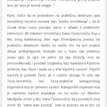
10
tezi, jer teza je temelj religije.
Kant, ističe da bi prelaskom na praktičnu delatnost igra
teorijskog razuma nestala kao “senka snoviđenja” i da bi
čovek birao svoje principe samo u skladu s praktičnim
interesom. Ali mladom teoretičaru Ivanu Fjodoroviču, koji u
liku svog karikiranog alter eg
a
Smerdjakova prelazi na
praktičnu delatnost, desilo se nešto što na prvi pogled
deluje antikantijanski: teorijski um u Ivanu nije prekinuo
svoju igru, ta igra ne samo da nije iščezla, ona se
personifikovala i postala očigledna, kao karikatura Kantove
antiteze, kao đavo i javila se u ime trijumfa
savesti
. Trijumf
savesti je pobeda Teze, ali u našem slučaju to više nije
Teza-teoretičar, već Teza-praktičar kategoričkog
imperativa koji je zamenio
savest
. Kategorički imperativ koji
je zamenio savest pojavljuje se na sudu, uz đavolov
lakrdijaški smeh u liku Ivana Fjodoroviča, da posvedoči svoj
moto da “vrlina ipak postoji”. Ivan je priznao da je kriv za