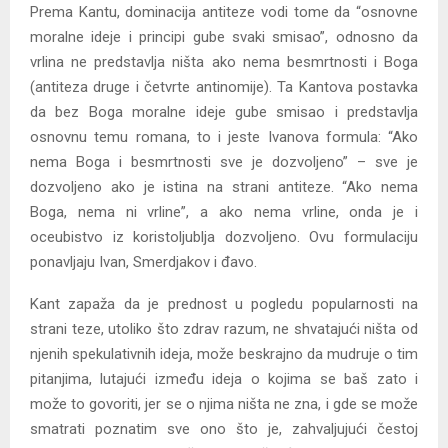
Prema Kantu, dominacija antiteze vodi tome da “osnovne
moralne ideje i principi gube svaki smisao”,
odnosno da
vrlina ne predstavlja ništa ako nema besmrtnosti i Boga
(antiteza druge i četvrte antinomije). Ta Kantova postavka
da bez Boga moralne ideje gube smisao i predstavlja
osnovnu temu romana, to i jeste Ivanova formula: “Ako
nema Boga i besmrtnosti sve je dozvoljeno” – sve je
dozvoljeno ako je istina na strani antiteze. “Ako nema
Boga, nema ni vrline”, a ako nema vrline, onda je i
oceubistvo iz koristoljublja dozvoljeno. Ovu formulaciju
ponavljaju Ivan, Smerdjakov i đavo.
Kant zapaža da je prednost u pogledu popularnosti na
strani teze, utoliko što zdrav razum, ne shvatajući ništa od
njenih spekulativnih ideja, može beskrajno da mudruje o tim
pitanjima, lutajući između ideja o kojima se baš zato i
može to govoriti, jer se o njima ništa ne zna, i gde se može
smatrati poznatim sve ono što je, zahvaljujući čestoj