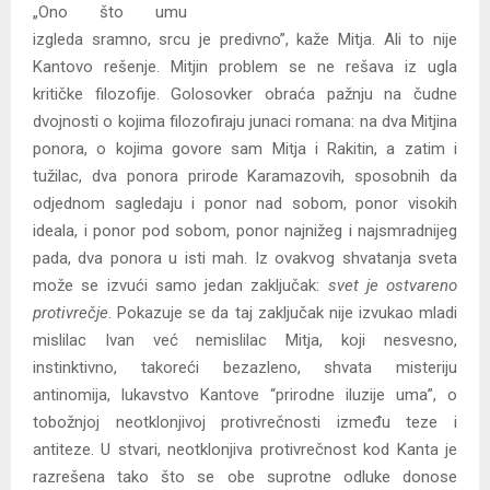
„Ono što umu
izgleda sramno, srcu je predivno”, kaže Mitja. Ali to nije
Kantovo rešenje. Mitjin problem se ne rešava iz ugla
kritičke filozofije. Golosovker obraća pažnju na čudne
dvojnosti o kojima filozofiraju junaci romana: na dva Mitjina
ponora, o kojima govore sam Mitja i Rakitin, a zatim i
tužilac, dva ponora prirode Karamazovih, sposobnih da
odjednom sagledaju i ponor nad sobom, ponor visokih
ideala, i ponor pod sobom, ponor najnižeg i najsmradnijeg
pada, dva ponora u isti mah. Iz ovakvog shvatanja sveta
može se izvući samo jedan zaključak:
svet je ostvareno
protivrečje
. Pokazuje se da taj zaključak nije izvukao mladi
mislilac Ivan već nemislilac Mitja, koji nesvesno,
instinktivno, takoreći bezazleno, shvata misteriju
antinomija, lukavstvo Kantove “prirodne iluzije uma”, o
tobožnjoj neotklonjivoj protivrečnosti između teze i
antiteze. U stvari, neotklonjiva protivrečnost kod Kanta je
razrešena tako što se obe suprotne odluke donose