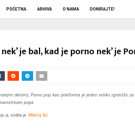
POČETNA
ARHIVA
O NAMA
DONIRAJTE!
 nek’ je bal, kad je porno nek’ je P
 manjim delom), Porno pop kao platforma je jedno veliko igralište z
 mainstream popa
p-a, vodila je
Milena Ilić.