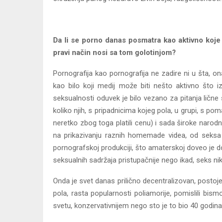
Da li se porno danas posmatra kao aktivno koje 
pravi način nosi sa tom golotinjom?
Pornografija kao pornografija ne zadire ni u šta, o
kao bilo koji medij može biti nešto aktivno što iz
seksualnosti oduvek je bilo vezano za pitanja lične
koliko njih, s pripadnicima kojeg pola, u grupi, s pom
neretko zbog toga platili cenu) i sada široke narodn
na prikazivanju raznih homemade videa, od seksa d
pornografskoj produkciji, što amaterskoj doveo je do 
seksualnih sadržaja pristupačnije nego ikad, seks nik
Onda je svet danas prilično decentralizovan, postoje r
pola, rasta popularnosti poliamorije, pomislili bis
svetu, konzervativnijem nego sto je to bio 40 godina 