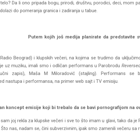
 telo? Da li ono pripada bogu, prirodi, društvu, porodici, deci, mom
dolazi do pomeranja granica i zadiranja u tabue.
Putem kojih još medija planirate da predstavite svo
vi Radio Beograd) i klupskih večeri, na kojima se trudimo da uključim
je uz muziku, imali smo i odličan performans u Parobrodu
Reversed
zvučni zapis), Maša M Miloradović (stajling). Performans se b
 nastupa i performansa, na primer web sajt i TV emisiju.
an koncept emisije koji bi trebalo da se bavi pornografijom na ova
sam joj rekla za klupske večeri i sve to što imam u glavi, tako da je 
a. Što nas, nadam se, čini subverzivnim, ipak smo zamenili večeru sa