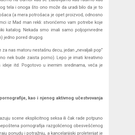
g tela i onoga što ono može da uradi bilo da je to
trošaca (a mera potrošaca je opet proizvod, odnosno
momci iz Mad man rekli: stvorićemo vam potrebe koje
eliki katalog. Nekada smo imali samo poljoprivredne
ih) jedno pored drugog.
te za nas matoru nestašnu decu, jedan „nevaljali pop”
rno nek bude zaista porno). Lepo je imati kreativno
š ideje itd. Pogotovo u inernim sredinama, veća je
ornografije, kao i njenog aktivnog učestvovanja
zuju scene eksplicitnog seksa ili čak rade potpuno
na nepoštena pornografija razgolićenog obesvešćenog
ju ponudu i potražnju, a kancelarijiski proleterijat je