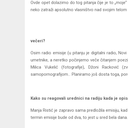
Ovde opet dolazimo do tog pitanja čije je to „moje”
neko zatraži apsolutno vlasništvo nad svojim telom 
večeri?
Osim radio emisije (u pitanju je digitalni radio, No
umetnike, a neretko počinjemo veče čitanjem poezi
Milica Vukelić (fotografije), Džoni Racković (
samopornografijom… Planiramo još dosta toga, pored
Kako su reagovali urednici na radiju kada je opis
Manja Ristić je zapravo sama predložila emisiju, kad 
termin emisije bude od dva, to jest u sred bela dan