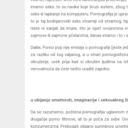
imamo seks; to su navike koje brusi sistem, zbog 
seks ili tapkanje na kompjuteru. Pornografija je u
to je taj bodrijarovski seks stvarniji od stvarnog
niste ni sanjali da imate, što je opet svojevrsna 
sajmove ili sajmove pčelarstva, danas imamo i to i s
Dakle, Porno pop nije emisija o pornografiji (jeste 
za razliku od tog valjanog, a u stvari pornografiz
okruženje, uvek prija kad si okružen ljudima na i
verovatnoća da ćete nešto uraditi zajedno.
u ubijanju umetnosti, imaginacije i seksualnog ži
Da se razumemo, poštena pornografija uglavnom nem
drugačije porno filmove, ali to je priča za sebe. 
konzumerizma. Prebogati oligarsi sumnjivog umetničkog 