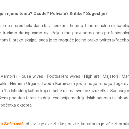
ju i njenu temu? Osude? Pohvale? Kritike? Sugestije?
o idemo u sred bela dana bez cenzure. Imamo fenomenalno slušateljs
se trudimo da ispunimo sve želje (kao pravi porno pop profesionalci)
nom ili preko skajpa, sada je to moguće jedino preko twittera/faceb
 i Vampiri i House wives i Footballers wives i High art i Majstori i Marga
takli i Nemiri i Organic food i Karnevali i još mnogo mnogo toga sv
 itd. u 1 u hibridnoj kulturi koja u sebe uzima sve bez izuzetka…Sadašnj
ažem podatan teren za dalju evoluciju međuljudskih odnosa i slobod
 početka oktobra.
a Seferović
:
objavila je dve zbirke poezije, koautorka je više zbornik