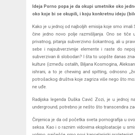
Ideja Porno popa je da okupi umetnike oko jedne
oko koje bi se okupili, i koju konkretnu ideju (b
Kako je u jednoj od najboljih emisija koje smo imal
čine jedno novo polje razmišljanja. Ono se tiče
privatnog, pitanja subverzivno šokantnog, ali u prav
sebe i najsubverzivnije elemente i raste do nepo
subverzivan ili slobodan? I šta to uopšte danas znači
kulture (između ostalih, Biljana Kosmogina, Aleksa
ishrani, a to je chewing and spitting, odnosno „ž
potrošackog društva koje zagriza više nego što mož
ne uđe.
Radijska legenda Duška Cavić Zozi, je u jednoj na
underground; potrebno je nešto što transcendira zad
Činjenica je da od početka sveta pornografija u o
seksa. Kao i o raznim vidovima eksploatacije u smi
volimo, najčešće smo novi kancelarijski proleterij