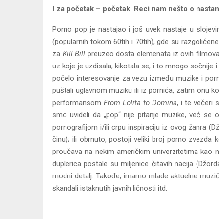
I za početak – početak. Reci nam nešto o nastan
Porno pop je nastajao i još uvek nastaje u slojevi
(popularnih tokom 60tih i 70tih), gde su razgolićene
za
Kill Bill
preuzeo dosta elemenata iz ovih filmova
uz koje je uzdisala, kikotala se, i to mnogo sočnije i
počelo interesovanje za vezu između muzike i porn
puštali uglavnom muziku ili iz pornića, zatim onu k
performansom
From Lolita to Domina
, i te večeri
smo uvideli da „pop“ nije pitanje muzike, već se o
pornografijom i/ili crpu inspiraciju iz ovog žanra (D
činu); ili obrnuto, postoji veliki broj porno zvez
proučava na nekim američkim univerzitetima kao neve
duplerica postale su miljenice čitavih nacija (Dž
modni detalj. Takođe, imamo mlade aktuelne muziča
skandali istaknutih javnih ličnosti itd.