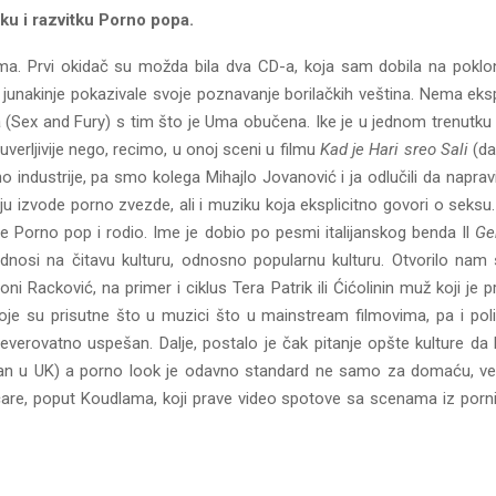
ku i razvitku Porno popa.
ma. Prvi okidač su možda bila dva CD-a, koja sam dobila na poklon
 junakinje pokazivale svoje poznavanje borilačkih veština. Nema eksp
 (Sex and Fury) s tim što je Uma obučena. Ike je u jednom trenutku 
 uverljivije nego, recimo, u onoj sceni u filmu
Kad je Hari sreo Sali
(dak
o industrije, pa smo kolega Mihajlo Jovanović i ja odlučili da nap
oju izvode porno zvezde, ali i muziku koja eksplicitno govori o sek
 se Porno pop i rodio. Ime je dobio po pesmi italijanskog benda Il
Ge
dnosi na čitavu kulturu, odnosno popularnu kulturu. Otvorilo nam 
žoni Racković, na primer i ciklus Tera Patrik ili Ćićolinin muž koji je
da koje su prisutne što u muzici što u mainstream filmovima, pa i po
rovatno uspešan. Dalje, postalo je čak pitanje opšte kulture da li 
ordan u UK) a porno look je odavno standard ne samo za domaću, ve
re, poput Koudlama, koji prave video spotove sa scenama iz pornića