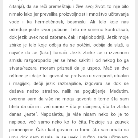
čitanja), da se reči premeštaju i žive svoj život; to nije bilo
nimalo lako jer prevelika proizvoljnost i mnoštvo učitavanja
vode i ka hermetičnosti, besmislu. Ali telo koje nas
određuje jeste izvor pobune. Telo ne smemo kontrolisati,
dok jezik uvek nosi zabrane, čak i najslobodniji. Jezik moje
zbirke je telo koje odbija da se potčini, odbija da služi, a
najviše da se (lako) tumači. Jezik zbirke se u izvesnom
smislu razgoropadio jer se hteo sakriti i od nekog ko ga
stvara/razara; moram priznati da je uspeo. Mač sa dve
oštrice je i dalje tu: igrivost se pretvara u svirepost; ritualan
i magijski, dečji jezik razbrajalice, izgovara se dok se
dešava nešto strašno, nalik na pogubljenje. Međutim,
uverena sam da više ne mogu govoriti o tome šta sam
htela da učinim, već samo – šta je učinjeno, šta ta zbirka
danas „jeste“. Naposletku, ja više nisam neko ko je to
napisao, već samo neko ko to čita. Pozicije su zauvek
promenjene. Čak i kad govorim o tome šta sam imala na
umu dok sam pisala, ja se uvek i nužno sada učitavam.