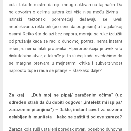
čula, takođe mislim da nije mnogo aktivan na taj način. Da
ne govorim o delima autora koji više nisu među živima –
istinski tektonski poremećaji dešavaju se uvek
neočekivano; rekla bih (po cenu da pogrešim) u tragalačkoj
osami. Retko šta dolazi bez napora, moraju se ruke izdužiti
od pružanja kada se radi o duhovnoj potrazi, nema instant
rešenja, nema lakih protivnika. Hiperprodukcija je uvek vrlo
diskutabilna stvar, a takođe je to slučaj kada svedočimo da
se margina pretvara u mejnstrim: kritika i subverzivnost
naprosto tupe i rađa se pitanje – šta/kako dalje?
Za kraj – „Duh moj ne pipaj/ zaraženim očima“ (uz
određen strah da ću dobiti odgovor „intelekt mi ispipa/
zaraženim pitanjima“) – Dakle, instant savet za sezonu
oslabljenih imuniteta – kako se zaštititi od ove zaraze?
Zaraza koja ruši ustaljeni poredak stvari, posebno duhovna