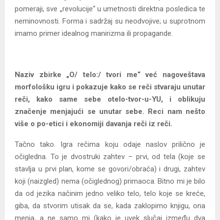
pomeraji, sve „revolucije“ u umetnosti direktna posledica te
neminovnosti. Forma i sadržaj su neodvojive; u suprotnom
imamo primer idealnog manirizma ili propagande.
Naziv zbirke „O/ telo:/ tvori me“ već nagoveštava
morfološku igru i pokazuje kako se reči stvaraju unutar
reči, kako same sebe otelo-tvor-u-YU, i oblikuju
značenje menjajući se unutar sebe. Reci nam nešto
više o po-etici i ekonomiji davanja reči iz reči.
Tačno tako. Igra rečima koju odaje naslov prilično je
očigledna. To je dvostruki zahtev – prvi, od tela (koje se
stavlja u prvi plan, kome se govori/obraća) i drugi, zahtev
koji (naizgled) nema (očiglednog) primaoca. Bitno mi je bilo
da od jezika načinim jedno veliko telo, telo koje se kreće,
giba, da stvorim utisak da se, kada zaklopimo knjigu, ona
menja, a ne samo mi (kako je uvek slučaj između dva