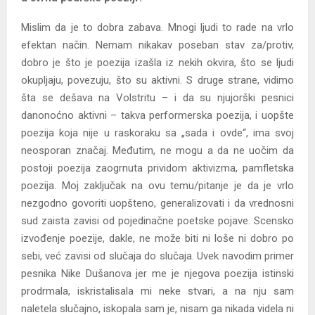
Mislim da je to dobra zabava. Mnogi ljudi to rade na vrlo
efektan način. Nemam nikakav poseban stav za/protiv,
dobro je što je poezija izašla iz nekih okvira, što se ljudi
okupljaju, povezuju, što su aktivni. S druge strane, vidimo
šta se dešava na Volstritu – i da su njujorški pesnici
danonoćno aktivni – takva performerska poezija, i uopšte
poezija koja nije u raskoraku sa „sada i ovde“, ima svoj
neosporan značaj. Međutim, ne mogu a da ne uočim da
postoji poezija zaogrnuta prividom aktivizma, pamfletska
poezija. Moj zaključak na ovu temu/pitanje je da je vrlo
nezgodno govoriti uopšteno, generalizovati i da vrednosni
sud zaista zavisi od pojedinačne poetske pojave. Scensko
izvođenje poezije, dakle, ne može biti ni loše ni dobro po
sebi, već zavisi od slučaja do slučaja. Uvek navodim primer
pesnika Nike Dušanova jer me je njegova poezija istinski
prodrmala, iskristalisala mi neke stvari, a na nju sam
naletela slučajno, iskopala sam je, nisam ga nikada videla ni