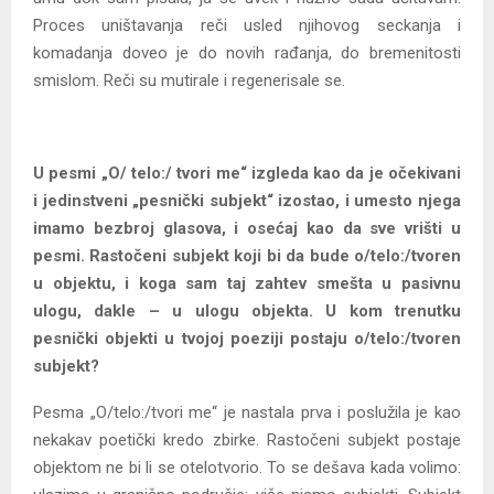
Proces uništavanja reči usled njihovog seckanja i
komadanja doveo je do novih rađanja, do bremenitosti
smislom. Reči su mutirale i regenerisale se.
U pesmi „O/ telo:/ tvori me“ izgleda kao da je očekivani
i jedinstveni „pesnički subjekt“ izostao, i umesto njega
imamo bezbroj glasova, i osećaj kao da sve vrišti u
pesmi. Rastočeni subjekt koji bi da bude o/telo:/tvoren
u objektu, i koga sam taj zahtev smešta u pasivnu
ulogu, dakle – u ulogu objekta. U kom trenutku
pesnički objekti u tvojoj poeziji postaju o/telo:/tvoren
subjekt?
Pesma „O/telo:/tvori me“ je nastala prva i poslužila je kao
nekakav poetički kredo zbirke. Rastočeni subjekt postaje
objektom ne bi li se otelotvorio. To se dešava kada volimo: