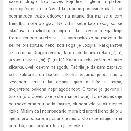
sasvim drugo, kao čovek koji leži i gleda u plafon:
nemogućnost i nerešivost koju bi on postavio kada bi od
posmatrača tražio odgovor na pitanje šta mu se u tom
trenutku mota po glavi. Ne vidim sebe kao nekog ko se
iskušava u različitim medijima i ko svesno menja linije
fronta, mnogo preciznije – ja sam neko ko ne može a da
se ne preispituje, neko kod koga je „boljka“ kafkijanstva
uzela maha. Drugim rečima, tamo gde bi neko rekao „i“, „i“,
ja sam uvek za „ni(ti)“, „ni(ti)“. Kada za sebe kažem da sam
slikarka, uvek osetim nelagodu. Tačnije je da sam zapravo
sebi zabranila da budem slikarka. Sigurno je da nas u
izvesnom smislu ka delanju gura ne-biće u nama,
svojevrsna paklena neprilagođenost. O tome je govorio i
Sioran (što čovek više jeste, manje hoće). To nepripadanje
se može smatrati podsticajnim, ali nosi vrlo visok stepen
rizika. Mislim da i nepripadanje mora biti promišljeno da bi u
njemu bilo pobune, a pobuna je nešto što uznemiruje, drma
poredak, upire prstom, bez nje je teško.