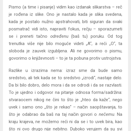
Pismo (a time i pisanje) vidim kao izdanak slikarstva – reč
je rođena iz slike. Ono je nastalo kada je slika svedena,
kada je postalo nužno apstrahovati, biti siguran da svaki
posmatrač vidi isto, napraviti fokus, rečju – sporazumeti
se i preneti tačno
određenu
(baš tu) poruku. Od tog
trenutka više nije bilo moguće videti „A“, a reći „O“, ta
sloboda je zauvek izgubljena. Ali ne govorimo o pismu,
govorimo o književnosti – to je ta pobuna protiv ustrojstva.
Razlike u izrazima nema: izraz sme da bude samo
sredstvo, ali tek kada se to sredstvo „izrodi“, nastaje delo.
Da bi bilo dobro, delo mora i da se odrodi i da se razvlasti.
To je ujedno i odgovor na pitanje odnosa forma/sadržina:
stvaraocem nikog ne čini to što je „hteo da kaže“, nego
uvek i samo ono „što je rekao“ – način saopštavanja, to
što je odabrao da baš na
taj
način govori o
nečemu
. Na
kraju krajeva, ne možemo reći ni da se i to uvek bira, kao
što ni ovo drugo nije nebitno. Duboko verujem da su svi