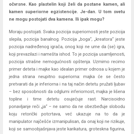
očvrsne. Kao plastelin koji želi da postane kamen, ali
kamen superiorne egzistencije. Je-dan. U tom svetu
ne mogu postojati dva kamena. Ili ipak mogu?
Moraju postojati. Svaka pozicija superiornosti jeste pozicija
slepila, pozicija banalnog. Pozicija „boga“, „kreatora“ jeste
pozicija nadređenog igrača, onog koji ne ume da (se) igra,
koji prevazilazi i namešta ishod. To je pozicija usamljenosti,
pozicija strašne nemogućnosti opštenja. Uzmimo recimo
primer deteta i majke kao idealan primer odnosa u kojem je
jedna strana neupitno superiorna: majka će se često
pretvarati da je inferiorna i na taj način detetu pružati ljubav
– bez sposobnosti da odglumi inferiornost, majka je lišena
topline i time detetu osujećuje rast. Narcisoidno
ponavljanje reči „ja“ – ne samo da ne obezbeđuje slobodu
koju retorički potcrtava, već ukazuje na to da je
manipulator najčešće izmanipulisan, da onaj koji ne rizikuje,
koji se samoobjašnjava jeste karikatura, groteskna figurina,