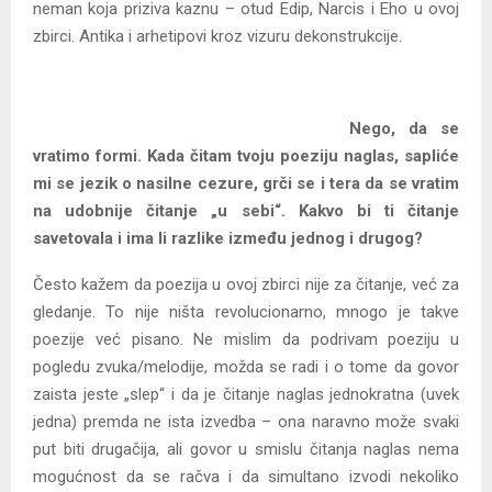
neman koja priziva kaznu – otud Edip, Narcis i Eho u ovoj
zbirci. Antika i arhetipovi kroz vizuru dekonstrukcije.
Nego, da se
vratimo formi. Kada čitam tvoju poeziju naglas, sapliće
mi se jezik o nasilne cezure, grči se i tera da se vratim
na udobnije čitanje „u sebi“. Kakvo bi ti čitanje
savetovala i ima li razlike između jednog i drugog?
Često kažem da poezija u ovoj zbirci nije za čitanje, već za
gledanje. To nije ništa revolucionarno, mnogo je takve
poezije već pisano. Ne mislim da podrivam poeziju u
pogledu zvuka/melodije, možda se radi i o tome da govor
zaista jeste „slep“ i da je čitanje naglas jednokratna (uvek
jedna) premda ne ista izvedba – ona naravno može svaki
put biti drugačija, ali govor u smislu čitanja naglas nema
mogućnost da se račva i da simultano izvodi nekoliko