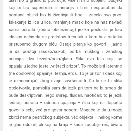
ulazimo u granično područje; više nismo subjekti. Subjekt
koji bi bio superioran ili neranjiv i time nesposoban da
postane objekt bio bi životinja ili bog – zacelo ovo prvo.
Iskakanje iz lica u lice, menjanje maski koje na nas navlači
sama priroda (rodno obeleženog) jezika poslužila je kao
idealan način da se predstavi trenutak u kom bez ostatka
pristupamo drugom biću. Ostaje pitanje ko govori – jasno
je da postoji rascep/sukob, borba muškog i ženskog
principa, dva težišta/pola/glasa. Slika dva tela koja se
spajaju u jedno jeste „vrišteći prizor“. To može biti latentno
(ne doslovno) spajanje, težnja, eros. To je prizor sklada koji
je uznemirujuć zbog svoje savršenosti. Da bi se ta slika
otelotvorila, pomislila sam da jezik pri tom ne bi smeo da
bude deskriptivan, nego svirep, fluidan, haotičan; to je jezik
jednog odnosa – odnosa spajanja – čina koji ne dopušta
govor o sebi, već pre govor sobom. Moguće je da u mojoj
zbirci nema pesničkog subjekta, već objekta – nekog kome
je glas oduzet, ali koji na kraju – kada zadobije reč, biva u