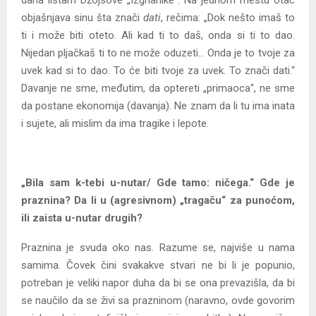
objašnjava sinu šta znači
dati
, rečima: „Dok nešto imaš to
ti i može biti oteto. Ali kad ti to daš, onda si ti to dao.
Nijedan pljačkaš ti to ne može oduzeti… Onda je to tvoje za
uvek kad si to dao. To će biti tvoje za uvek. To znači dati.“
Davanje ne sme, međutim, da optereti „primaoca“, ne sme
da postane ekonomija (davanja). Ne znam da li tu ima inata
i sujete, ali mislim da ima tragike i lepote.
„Bila sam k-tebi u-nutar/ Gde tamo: ničega.“ Gde je
praznina? Da li u (agresivnom) „tragaču“ za punoćom,
ili zaista u-nutar drugih?
Praznina je svuda oko nas. Razume se, najviše u nama
samima. Čovek čini svakakve stvari ne bi li je popunio,
potreban je veliki napor duha da bi se ona prevazišla, da bi
se naučilo da se živi sa prazninom (naravno, ovde govorim