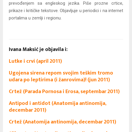
prevođenjem sa engleskog jezika. Piše prozne crtice,
prikaze i kritičke tekstove. Objavljuje u periodici i na internet
portalima u zemlji i regionu.
Ivana Maksić je objavila i:
Lutke i crvi (april 2011)
Ugojena sirena repom svojim teškim tromo
udara po leptirima (i žanrovima)! (jun 2011)
Crtež (Parada Pornosa i Erosa, septembar 2011)
Antipod i antidot (Anatomija antinomija,
decembar 2011)
Crtež (Anatomija antinomija, decembar 2011)