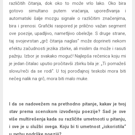
različitih čitanja, dok oko to može vrlo lako. Oko bira
gotovo simultano putem vraćanja, upoređivanja i
automatski šalje mozgu signale o različitim značenjima,
bira i prenosi. Grafički raspored je prilično važan segment
ove poezije, upadljivo, nametljivo obeležje. S druge strane,
taj svojevrstan „grč čitanja naglas“ može doprineti nekom
efektu začudnosti jezika zbirke, ali mislim da može i rasuti
pažnju. Izbor je svakako moguć! Najlepša rečenica koju mi
je jedan čitalac uputio pročitavši zbirku bila je: „Ti pomažeš
slovu/reči da se rodi“. U toj porođajnoj teskobi mora biti
nečeg nalik na grč, mora biti malo muke.
I da se nadovežem na prethodno pitanje, kakav je tvoj
stav prema scenskom izvođenju poezije? Sad je sve
više multirešenja kada su različite umetnosti u pitanju,
i sve je u službi svega. Koju bi ti umetnost „iskoristila“
u svrhu podrške poeziji?