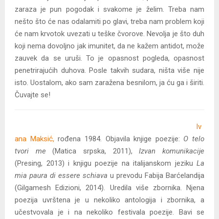
zaraza je pun pogodak i svakome je želim. Treba nam
nešto što će nas odalamiti po glavi, treba nam problem koji
će nam krvotok uvezati u teške čvorove. Nevolja je što duh
koji nema dovoljno jak imunitet, da ne kažem antidot, može
zauvek da se uruši. To je opasnost pogleda, opasnost
penetrirajućih duhova. Posle takvih sudara, ništa više nije
isto. Uostalom, ako sam zaražena besnilom, ja ću ga i širiti.
Čuvajte se!
Iv
ana Maksić,
rođena 1984. Objavila knjige poezije:
O telo
tvori me
(Matica srpska, 2011),
Izvan komunikacije
(Presing, 2013) i knjigu poezije na italijanskom jeziku
La
mia paura di essere schiava
u prevodu Fabija Barćelandija
(Gilgamesh Edizioni, 2014). Uredila više zbornika. Njena
poezija uvrštena je u nekoliko antologija i zbornika, a
učestvovala je i na nekoliko festivala poezije. Bavi se