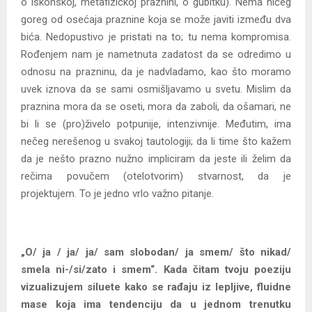
o iskonskoj, metafizičkoj praznini, o gubitku). Nema ničeg
goreg od osećaja praznine koja se može javiti između dva
bića. Nedopustivo je pristati na to; tu nema kompromisa.
Rođenjem nam je nametnuta zadatost da se odredimo u
odnosu na prazninu, da je nadvladamo, kao što moramo
uvek iznova da se sami osmišljavamo u svetu. Mislim da
praznina mora da se oseti, mora da zaboli, da ošamari, ne
bi li se (pro)živelo potpunije, intenzivnije. Međutim, ima
nečeg nerešenog u svakoj tautologiji; da li time što kažem
da je nešto prazno nužno impliciram da jeste ili želim da
rečima povučem (otelotvorim) stvarnost, da je
projektujem. To je jedno vrlo važno pitanje.
„O/ ja / ja/ ja/ sam slobodan/ ja smem/ što nikad/
smela ni-/si/zato i smem“. Kada čitam tvoju poeziju
vizualizujem siluete kako se rađaju iz lepljive, fluidne
mase koja ima tendenciju da u jednom trenutku