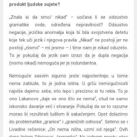
produkt ljudske sujete?
„Znala si da smo/ nikad“ – uočava li se odsustvo
gramatike ovde, određena nepravilnost? Odsustvo
negacije, jezička anomalija koja bi bila svojstvena detetu
koje tek uči jezik i njegova pravila. „Nikad“ ne postoji jer ne
postoji „nismo“ – mi jesmo – i time nam je
nikad
oduzeto.
To je pokušaj da jezik sam izrazi da je dupla negacija
(nismo nikad) nemoguća jer je redundantna.
Nemoguće sasvim sigurno jeste najpotentnije; u tome
nema zablude, to je jedna istina. U grču nemogućnosti
najviše dajemo sebe, vrlo lepo i precizno si to rekla. To je
ono Lakanovo „daje se ono što se nema“, otud ne samo
iskonsko davanje već i stvaranje. Pokušaj da se to razume
morao bi rezultirati ludilom ili sakaćenjem. Opet dolazimo
do problematike „granice“ i „graničnih odnosa“. Setimo se i
Livadine rečenice: „On nema ništa, uzmi od njega“. Ovih
dana listam Džojsove „Izgnanike“. Na jednom mestu otac