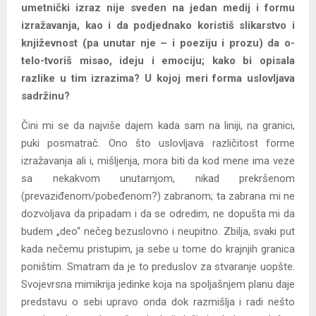
umetnički izraz nije sveden na jedan medij i formu
izražavanja, kao i da podjednako koristiš slikarstvo i
književnost (pa unutar nje – i poeziju i prozu) da o-
telo-tvoriš misao, ideju i emociju; kako bi opisala
razlike u tim izrazima? U kojoj meri forma uslovljava
sadržinu?
Čini mi se da najviše dajem kada sam na liniji, na granici,
puki posmatrač. Ono što uslovljava različitost forme
izražavanja ali i, mišljenja, mora biti da kod mene ima veze
sa nekakvom unutarnjom, nikad prekršenom
(prevaziđenom/pobeđenom?) zabranom; ta zabrana mi ne
dozvoljava da pripadam i da se odredim, ne dopušta mi da
budem „deo“ nečeg bezuslovno i neupitno. Zbilja, svaki put
kada nečemu pristupim, ja sebe u tome do krajnjih granica
poništim. Smatram da je to preduslov za stvaranje uopšte.
Svojevrsna mimikrija jedinke koja na spoljašnjem planu daje
predstavu o sebi upravo onda dok razmišlja i radi nešto