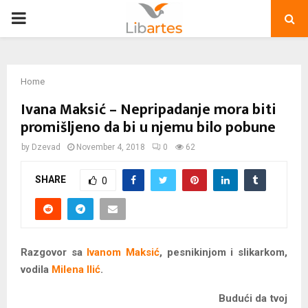
PRIMARY
MENU
Home
Ivana Maksić – Nepripadanje mora biti
promišljeno da bi u njemu bilo pobune
by
Dzevad
November 4, 2018
0
62
SHARE
0
Razgovor sa
Ivanom Maksić
, pesnikinjom i slikarkom,
vodila
Milena Ilić
.
Budući da tvoj