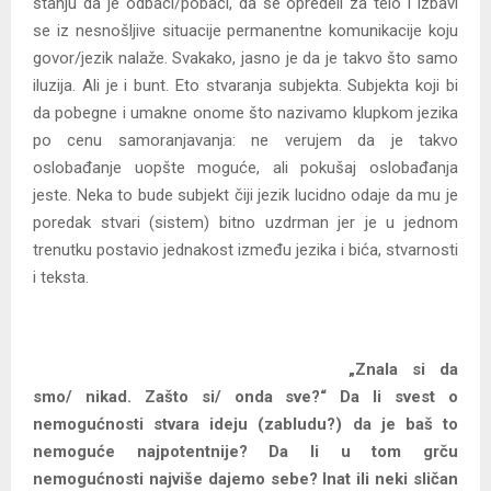
stanju da je odbaci/pobaci, da se opredeli za telo i izbavi
se iz nesnošljive situacije permanentne komunikacije koju
govor/jezik nalaže. Svakako, jasno je da je takvo što samo
iluzija. Ali je i bunt. Eto stvaranja subjekta. Subjekta koji bi
da pobegne i umakne onome što nazivamo klupkom jezika
po cenu samoranjavanja: ne verujem da je takvo
oslobađanje uopšte moguće, ali pokušaj oslobađanja
jeste. Neka to bude subjekt čiji jezik lucidno odaje da mu je
poredak stvari (sistem) bitno uzdrman jer je u jednom
trenutku postavio jednakost između jezika i bića, stvarnosti
i teksta.
„Znala si da
smo/ nikad. Zašto si/ onda sve?“ Da li svest o
nemogućnosti stvara ideju (zabludu?) da je baš to
nemoguće najpotentnije? Da li u tom grču
nemogućnosti najviše dajemo sebe? Inat ili neki sličan