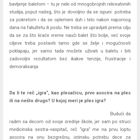
bavljenje baletom – tu je neki od mnogobrojnih rekreativnih
studija, poput našeg, što je dovoljno da se ispuni potreba
za pokretom i da se oplemeni duh i telo nakon napornog
dana na fakultetu ili poslu. Ne treba se upravljati prema cilju
da se za što kraće vreme nauči balet što bolje, već svoje
ciljeve treba postaviti tamo gde se želje i mogućnosti
poklapaju, jer samo tada možete uživati u baletu i biti
zadovoljni rezultatom bez ikakve tenzije, frustracije i
demoralisanja.
Da li te reč „igra“, kao plesačicu, prvo asocira na ples
ili na nešto drugo? U kojoj meri je ples igra?
Budući da
radim sa decom od svoje srednje škole, jer sam po struci
medicinska sestra-vaspitač, reč “igra” me na prvu loptu
asocira na onu bezgrešnu, istinsku potrebu dece za