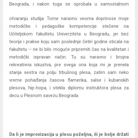
Beograda, i nakon toga se oprobala u
samostalnom
otvaranju studija. Tome naravno veoma doprinose moje
metodičke i pedagoške kompetencije stečene na
Učiteljskom fakultetu Univerziteta u Beogradu, jer bez
teorije i prakse koju sam poslednje četiri godine sticala na
fakultetu – ne bi bilo moguće pripremiti čas na kvalitetan i
metodički ispravan način. Tu su naravno i brojna
rekreativna iskustva, pre svega ona koja mi je prenela
starija sestra na polju trbušnog plesa, zatim sam neko
vreme pohađanja časova flamenka, salse i kubanskih
plesova, hip-hopa, i stekla diplomu instruktora plesa za
decu u Plesnom savezu Beograda.
Da li je improvizacija u plesu poželjna, ili je bolje držati