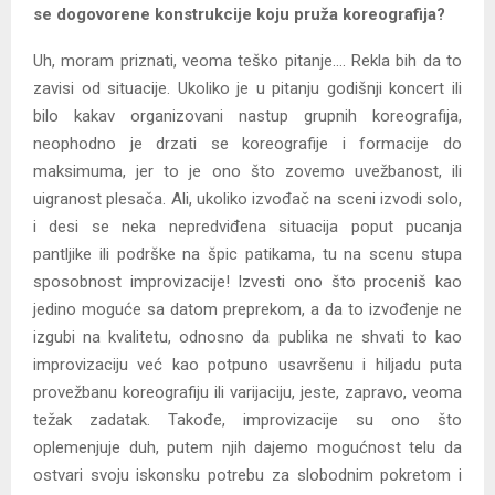
se dogovorene konstrukcije koju pruža koreografija?
Uh, moram priznati, veoma teško pitanje…. Rekla bih da to
zavisi od situacije. Ukoliko je u pitanju godišnji koncert ili
bilo kakav organizovani nastup grupnih koreografija,
neophodno je drzati se koreografije i formacije do
maksimuma, jer to je ono što zovemo uvežbanost, ili
uigranost plesača. Ali, ukoliko izvođač na sceni izvodi solo,
i desi se neka nepredviđena situacija poput pucanja
pantljike ili podrške na špic patikama, tu na scenu stupa
sposobnost improvizacije! Izvesti ono što proceniš kao
jedino moguće sa datom preprekom, a da to izvođenje ne
izgubi na kvalitetu, odnosno da publika ne shvati to kao
improvizaciju već kao potpuno usavršenu i hiljadu puta
provežbanu koreografiju ili varijaciju, jeste, zapravo, veoma
težak zadatak. Takođe, improvizacije su ono što
oplemenjuje duh, putem njih dajemo mogućnost telu da
ostvari svoju iskonsku potrebu za slobodnim pokretom i