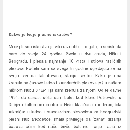
Kakvo je tvoje plesno iskustvo?
Moje plesno iskustvo je vrlo raznoliko i bogato, u smislu da
sam do svoje 24. godine živela u dva grada, Nišu i
Beogradu, i plesala najmanje 10 vrsta i stilova različitih
plesova. Počela sam sa svega tri godine ugledajući se na
svoju, veoma talentovanu, stariju sestru. Kako je ona
krenula na časove latino i standardnih plesova još u našem
niškom klubu
STEP
, i ja sam krenula za njom. Od te davne
1991. do danas, učila sam balet kod Elene Petrovske u
Dečjem kulturnom centru u Nišu, klasičan i moderan, bila
takmičar u latino i standardnim plesovima za beogradski
plesni klub
Beodance
, imala privilegije da ‘zanat’ držanja
časova učim kod naše bivše balerine Tanje Tasić iz