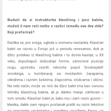
Budući da si instruktorka klasičnog i jazz baleta,
možeš li nam reći nešto o razlici između ova dva stila?
Koji preferiraš?
Razlika se, pre svega, ogleda u vremenu nastanka. Klasičan
balet se razvio u Evropi još u periodu renesanse, dok je
džez potekao iz klasičnog baleta i to dosta kasnije, u XX
veku, dopuštajući slobodnije forme, zatvorene pozicije
nogu, upotrebu raznih rekvizita poput ‘brodvejskih’
smokinga, u kombinaciji sa mrežastim čarapama,
cilindrima i raznim šeširima, štapovima, stolicama i slično.
Na neki način, može se reći da džez balet ima kao osnovu
tehniku klasičnog baleta, ali je daleko manje zahtevan u
tom smislu. Klasičan balet je, kako mu i sam naziv govori –
klasika, dakle sam njegov postanak pratili su razni tekstovi
sa preciznim uputstvima i pravilima izvođenja figura, uz