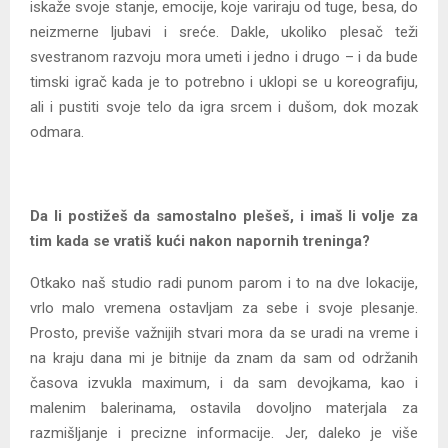
iskaže svoje stanje, emocije, koje variraju od tuge, besa, do
neizmerne ljubavi i sreće. Dakle, ukoliko plesač teži
svestranom razvoju mora umeti i jedno i drugo – i da bude
timski igrač kada je to potrebno i uklopi se u koreografiju,
ali i pustiti svoje telo da igra srcem i dušom, dok mozak
odmara.
Da li postižeš da samostalno plešeš, i imaš li volje za
tim kada se vratiš kući nakon napornih treninga?
Otkako naš studio radi punom parom i to na dve lokacije,
vrlo malo vremena ostavljam za sebe i svoje plesanje.
Prosto, previše važnijih stvari mora da se uradi na vreme i
na kraju dana mi je bitnije da znam da sam od održanih
časova izvukla maximum, i da sam devojkama, kao i
malenim balerinama, ostavila dovoljno materjala za
razmišljanje i precizne informacije. Jer, daleko je više