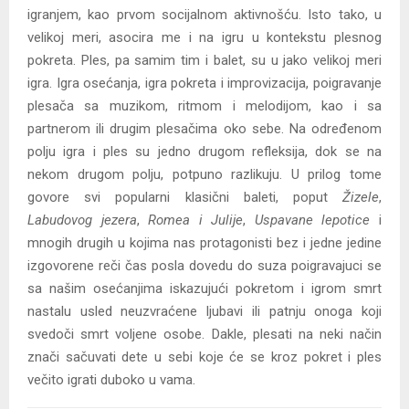
igranjem, kao prvom socijalnom aktivnošću. Isto tako, u
velikoj meri, asocira me i na igru u kontekstu plesnog
pokreta. Ples, pa samim tim i balet, su u jako velikoj meri
igra. Igra osećanja, igra pokreta i improvizacija, poigravanje
plesača sa muzikom, ritmom i melodijom, kao i sa
partnerom ili drugim plesačima oko sebe. Na određenom
polju igra i ples su jedno drugom refleksija, dok se na
nekom drugom polju, potpuno razlikuju. U prilog tome
govore svi popularni klasični baleti, poput
Žizele
,
Labudovog jezera
,
Romea i Julije
,
Uspavane lepotice
i
mnogih drugih u kojima nas protagonisti bez i jedne jedine
izgovorene reči čas posla dovedu do suza poigravajuci se
sa našim osećanjima iskazujući pokretom i igrom smrt
nastalu usled neuzvraćene ljubavi ili patnju onoga koji
svedoči smrt voljene osobe. Dakle, plesati na neki način
znači sačuvati dete u sebi koje će se kroz pokret i ples
večito igrati duboko u vama.