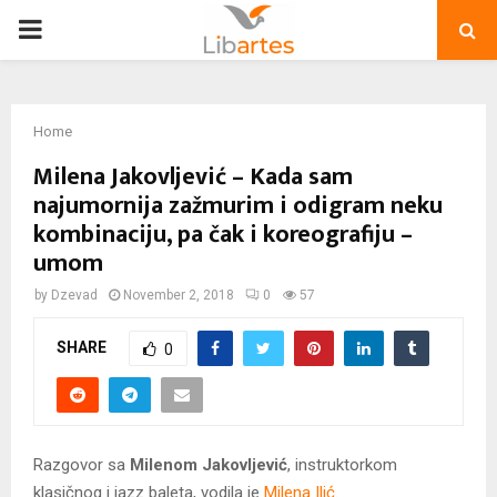
PRIMARY
MENU
Home
Milena Jakovljević – Kada sam
najumornija zažmurim i odigram neku
kombinaciju, pa čak i koreografiju –
umom
by
Dzevad
November 2, 2018
0
57
SHARE
0
Razgovor sa
Milenom Jakovljević
, instruktorkom
klasičnog i jazz baleta, vodila je
Milena Ilić
.