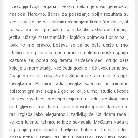
fiziologija tvojih organa – velikim delom je stvar genetskog
nasleđa. Naravno, šanse za postizanje boljih rezultata su
veće ukoliko se sa aktivnim plesanjem krene što ranije, ali
to važi za sve, pa čak i za nefizičke aktivnosti (učenje
jezika, učenje matematičkih i logičkih pojmova i principa…)
Ipak, to nije pravilo. Dešava se da se dete upiše u moj
studio i istog dana na času uradi kompletnu mušku špagu.
Razume se, pored tog deteta najčešće sedi drugo dete
koje je u mom studiju već četiri godine i još uvek nema sve
špage do kraja. Ironija života. Situacija je slična i sa starijim
devojkama. Primera radi, devojka koja mi je trenutno
asistent igra sve skupa 2 godine, ali je u moj studio ušetala
sa neverovatnim predispozicijama u vidu visokog risa,
rastegljivosti i čvrstine u taman dovoljnoj meri da sve što
radi izgleda lako, elegantno i zadivljujuće. Uz dosta rada i
velikog talenta, tehniku je brzo savladala. Međutim, kada je
u pitanju profesionalno bavljenje baletom, tu su godine
dosta bitne u smislu da upis u baletsku školu ima gonju