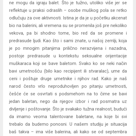
ne mogu da igraju balet. Što je tužno, utoliko više jer se
reflektuje u praksi odraslih – osobe muškog pola se retko
odlučuju za ove aktivnosti. Istina je da je u početku akcenat
bio na balerini, ali vremena su se promenila još pre nekoliko
vekova, pa bi shodno tome, bio red da se promene i
predrasude ljudi. Kao što i sami znate, u našoj zemlji, koja
je po mnogim pitanjima prilično nerazvijena i nazadna,
postoje predrasude u kontekstu seksualne orijentacije
muškaraca koji se bave baletom. Svako ko se neki način
bavi umetnošću (bilo kao recipijent ili stvaralac), ume da
ceni i poštuje druge umetnike i njihov rad. Kako je naš
narod često vrlo neproduhovljen po pitanju umetnosti,
češće će se osvrtati s podsmehom na to čime se bavi
jedan baletan, nego da njegov izbor i rad posmatra uz
divljenje i poštovanje. Što je svakako tužna realnost, budući
da imamo veoma talentovane baletane, na koje bi svi
trebalo da budemo ponosni. U našem studiju je situacija
baš takva – ima više balerina, ali kako se od septembra