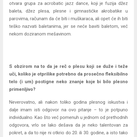
otvara grupa za acrobatic jazz dance, koji je fuzija džez
baleta, džez plesa, plesne i gimnastićke akrobatike u
parovima, računam da će biti i muškaraca, ali opet će ih biti
teško nazvati baletanima, jer se neće baviti baletom, već
nekom doziranom mešavinom.
S obzirom na to da je reč o plesu koji se duže i teže
uči, koliko je otprilike potrebno da prosečno fleksibilno
telo (i um) postigne neko znanje koje bi bilo plesno
primenljivo?
Neverovatno, ali nakon toliko godina plesnog iskustva i
dalje imam isti odgovor na ovo pitanje – to je potpuno
individualno. Kao što već pomenuh u jednom od prethodnih
odgovora, vrlo se lako dešava da je neko talentovan za
pokret, a da to nije ni otkrio do 20. ili 30. godine, a isto tako