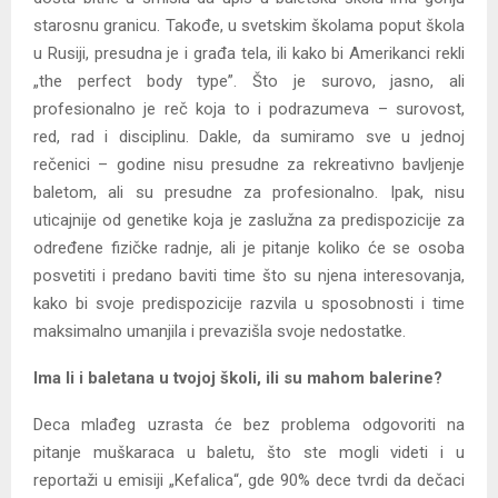
starosnu granicu. Takođe, u svetskim školama poput škola
u Rusiji, presudna je i građa tela, ili kako bi Amerikanci rekli
„the perfect body type”. Što je surovo, jasno, ali
profesionalno je reč koja to i podrazumeva – surovost,
red, rad i disciplinu. Dakle, da sumiramo sve u jednoj
rečenici – godine nisu presudne za rekreativno bavljenje
baletom, ali su presudne za profesionalno. Ipak, nisu
uticajnije od genetike koja je zaslužna za predispozicije za
određene fizičke radnje, ali je pitanje koliko će se osoba
posvetiti i predano baviti time što su njena interesovanja,
kako bi svoje predispozicije razvila u sposobnosti i time
maksimalno umanjila i prevazišla svoje nedostatke.
Ima li i baletana u tvojoj školi, ili su mahom balerine?
Deca mlađeg uzrasta će bez problema odgovoriti na
pitanje muškaraca u baletu, što ste mogli videti i u
reportaži u emisiji „Kefalica“, gde 90% dece tvrdi da dečaci