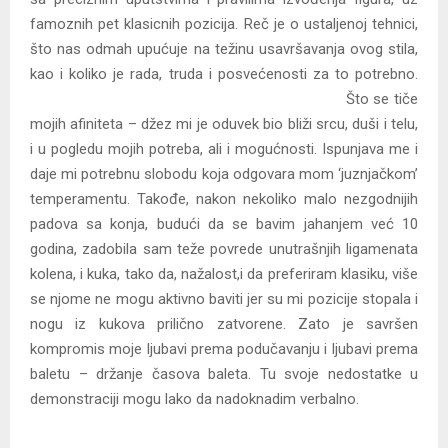
famoznih pet klasicnih pozicija. Reč je o ustaljenoj tehnici,
što nas odmah upućuje na težinu usavršavanja ovog stila,
kao i koliko je rada, truda i
posvećenosti za to potrebno.
Što se tiče
mojih afiniteta – džez mi je oduvek bio bliži srcu, duši i telu,
i u pogledu mojih potreba, ali i mogućnosti. Ispunjava me i
daje mi potrebnu slobodu koja odgovara mom ‘juznjačkom’
temperamentu. Takođe, nakon nekoliko malo nezgodnijih
padova sa konja, budući da se bavim jahanjem već 10
godina, zadobila sam teže povrede unutrašnjih ligamenata
kolena, i kuka, tako da, nažalost,i da preferiram klasiku, više
se njome ne mogu aktivno baviti jer su mi pozicije stopala i
nogu iz kukova prilično zatvorene. Zato je savršen
kompromis moje ljubavi prema podučavanju i ljubavi prema
baletu – držanje časova baleta. Tu svoje nedostatke u
demonstraciji mogu lako da nadoknadim verbalno.