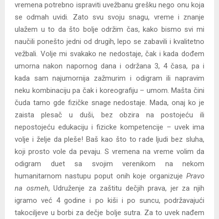
vremena potrebno ispraviti uvežbanu grešku nego onu koja
se odmah uvidi. Zato svu svoju snagu, vreme i znanje
ulažem u to da što bolje održim čas, kako bismo svi mi
naučili ponešto jedni od drugih, lepo se zabavili i kvalitetno
vežbali. Volje mi svakako ne nedostaje, čak i kada dođem
umorna nakon napornog dana i održana 3, 4 časa, pa i
kada sam najumornija zažmurim i odigram ili napravim
neku kombinaciju pa čak i koreografiju – umom. Mašta čini
čuda tamo gde fizičke snage nedostaje. Mada, onaj ko je
zaista plesač u duši, bez obzira na postojeću ili
nepostojeću edukaciju i fizicke kompetencije – uvek ima
volje i želje da pleše! Baš kao što to rade ljudi bez sluha,
koji prosto vole da pevaju. S vremena na vreme volim da
odigram duet sa svojim verenikom na nekom
humanitarnom nastupu poput onih koje organizuje
Pravo
na osmeh
, Udruženje za zaštitu dečjih prava, jer za njih
igramo već 4 godine i po kiši i po suncu, podržavajući
takociljeve u borbi za dečje bolje sutra. Za to uvek nađem