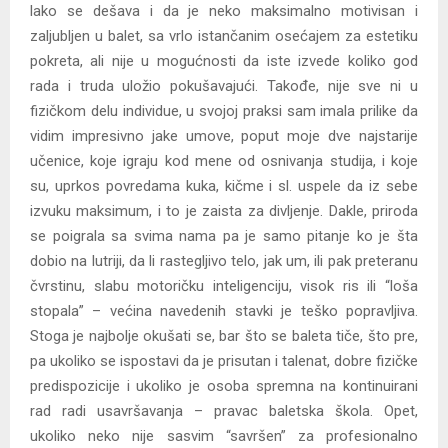
lako se dešava i da je neko maksimalno motivisan i
zaljubljen u balet, sa vrlo istančanim osećajem za estetiku
pokreta, ali nije u mogućnosti da iste izvede koliko god
rada i truda uložio pokušavajući. Takođe, nije sve ni u
fizičkom delu individue, u svojoj praksi sam imala prilike da
vidim impresivno jake umove, poput moje dve najstarije
učenice, koje igraju kod mene od osnivanja studija, i koje
su, uprkos povredama kuka, kičme i sl. uspele da iz sebe
izvuku maksimum, i to je zaista za divljenje. Dakle, priroda
se poigrala sa svima nama pa je samo pitanje ko je šta
dobio na lutriji, da li rastegljivo telo, jak um, ili pak preteranu
čvrstinu, slabu motoričku inteligenciju, visok ris ili “loša
stopala” – većina navedenih stavki je teško popravljiva.
Stoga je najbolje okušati se, bar što se baleta tiče, što pre,
pa ukoliko se ispostavi da je prisutan i talenat, dobre fizičke
predispozicije i ukoliko je osoba spremna na kontinuirani
rad radi usavršavanja – pravac baletska škola. Opet,
ukoliko neko nije sasvim “savršen” za profesionalno