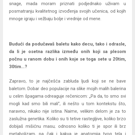
snage, mada moram priznati podjednako uživam u
posmatranju kvalitetnog izvođenja svojih učenica, od kojih
mnoge igraju i vežbaju bolje i vrednije od mene.
Budući da podučavaš baletu kako decu, tako i odrasle,
da li je osetna razlika između onih koji sa plesom
počnu u ranom dobu i onih koje se toga sete u 20tim,
30tim…?
Zapravo, to je najčešća zabluda ljudi koji se ne bave
baletom. Dobar deo populacije na slike mojih malih balerina
u celim špagama odreaguje rečenicom: „Pa da, to smo svi
mogli kad smo bili mali”, ili nešto u tom kontekstu što,
naravno, nikako nije istina. Naime, velikim delom je za to
zaslužna genetika. Koliko su ti tetive rastegljive, koliko brzo
dobijaš mišićnu masu; odnosno koliko ti je spor ili brz
metabolizam, pa čak i kakva je anatomija tvog tela i