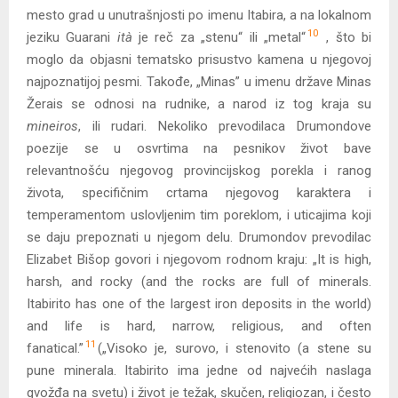
mesto grad u unutrašnjosti po imenu Itabira, a na lokalnom
10
jeziku Guarani
ità
je reč za „stenu“ ili „metal“
, što bi
moglo da objasni tematsko prisustvo kamena u njegovoj
najpoznatijoj pesmi. Takođe, „Minas” u imenu države Minas
Žerais se odnosi na rudnike, a narod iz tog kraja su
mineiros
, ili rudari. Nekoliko prevodilaca Drumondove
poezije se u osvrtima na pesnikov život bave
relevantnošću njegovog provincijskog porekla i ranog
života, specifičnim crtama njegovog karaktera i
temperamentom uslovljenim tim poreklom, i uticajima koji
se daju prepoznati u njegom delu. Drumondov prevodilac
Elizabet Bišop govori i njegovom rodnom kraju: „It is high,
harsh, and rocky (and the rocks are full of minerals.
Itabirito has one of the largest iron deposits in the world)
and life is hard, narrow, religious, and often
11
fanatical.”
(„Visoko je, surovo, i stenovito (a stene su
pune minerala. Itabirito ima jedne od najvećih naslaga
gvožđa na svetu) i život je težak, skučen, religiozan, i često