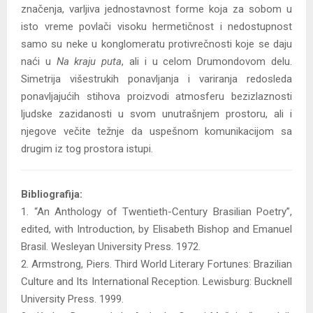
značenja, varljiva jednostavnost forme koja za sobom u
isto vreme povlači visoku hermetičnost i nedostupnost
samo su neke u konglomeratu protivrečnosti koje se daju
naći u
Na kraju puta
, ali i u celom Drumondovom delu.
Simetrija višestrukih ponavljanja i variranja redosleda
ponavljajućih stihova proizvodi atmosferu bezizlaznosti
ljudske zazidanosti u svom unutrašnjem prostoru, ali i
njegove večite težnje da uspešnom komunikacijom sa
drugim iz tog prostora istupi.
Bibliografija:
1. “An Anthology of Twentieth-Century Brasilian Poetry”,
edited, with Introduction, by Elisabeth Bishop and Emanuel
Brasil. Wesleyan University Press. 1972.
2. Armstrong, Piers. Third World Literary Fortunes: Brazilian
Culture and Its International Reception. Lewisburg: Bucknell
University Press. 1999.