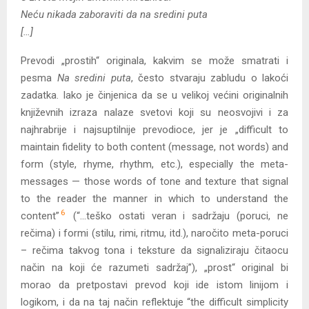
Neću nikada zaboraviti da na sredini puta
[…]
Prevodi „prostih“ originala, kakvim se može smatrati i
pesma
Na sredini puta
, često stvaraju zabludu o lakoći
zadatka. Iako je činjenica da se u velikoj većini originalnih
književnih izraza nalaze svetovi koji su neosvojivi i za
najhrabrije i najsuptilnije prevodioce, jer je „difficult to
maintain fidelity to both content (message, not words) and
form (style, rhyme, rhythm, etc.), especially the meta-
messages — those words of tone and texture that signal
to the reader the manner in which to understand the
6
content”
(“…teško ostati veran i sadržaju (poruci, ne
rečima) i formi (stilu, rimi, ritmu, itd.), naročito meta-poruci
– rečima takvog tona i teksture da signaliziraju čitaocu
način na koji će razumeti sadržaj”), „prost“ original bi
morao da pretpostavi prevod koji ide istom linijom i
logikom, i da na taj način reflektuje “the difficult simplicity