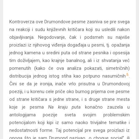
Kontroverza ove Drumondove pesme zasniva se pre svega
na reakciji i sudu književnih kritičara koji su usledili nakon
objavljivanja. Negodovanje, čak i podsmeh su najviše
proizlazi iz njihovog viđenja događaja u pesmi, tj. opažanja
jednog kamena u sredini puta od strane pesnika i opsesija
tim doživljajem, kao krajnje banalnog, ali i iz shvatanja već
pomenutih (kako će ova analiza pokazati, simetričnih)
5
distribucija jednog istog stiha kao potpuno nasumičnih
.
Čini se da je ironija, inače vrlo prisutna u Drumondovoj
poeziji, i u korenu cele priče oko burnog prijema ove pesme
od strane kritičara s jedne strane, i s druge strane mesta
koje je pesma
Na kraju puta
konačno zauzela u
antologijama poezije sveta svojim problemskim
potencijalom koji kipi iz samo naoko trivijalne tematike i
nedostatnosti forme. Taj potencijal pre svega proizlazi iz
onoga što je sam Drumond nazivao „o choque social”, ili