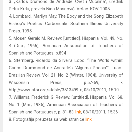
3. „Karlos Drumond de Andrade: Cvet i Mučnina“, urednik
Petru Krdu, prevela Nina Marinović. Vršac: KOV. 2005.
4. Lombardi, Marilyn May. The Body and the Song: Elizabeth
Bishop’s Poetics. Carbondale: Southern Illinois University
Press. 1995.
5. Moser, Gerald M. Review: [untitled]. Hispania, Vol. 49, No.
4 (Dec., 1966), American Association of Teachers of
Spanish and Portugues, p.894
6. Sternberg, Ricardo da Silveira Lobo. “The World within:
Carlos Drummond de Andrade’s “Alguma Poesia””. Luso-
Brazilian Review, Vol. 21, No. 2 (Winter, 1984), University of
Wisconsin Press, p.57-69, <
http://www.jstor.org/stable/3513499 >, 08/10/2011, 15:10
7. Williams, Frederick G. Review: [untitled]. Hispania, Vol. 68,
No. 1 (Mar., 1985), American Association of Teachers of
Spanish and Portuguese, p. 81-83
link
, 08/10/2011, 15:36
8. Fotografija preuzeta sa web stranice
link