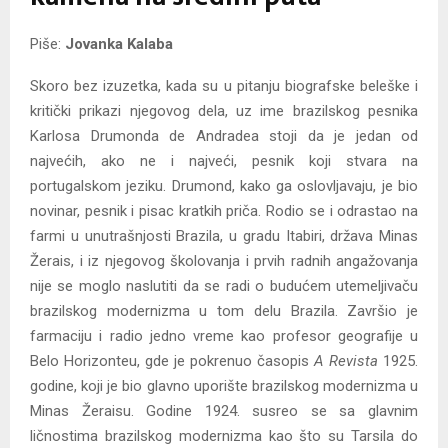
Piše:
Jovanka Kalaba
Skoro bez izuzetka, kada su u pitanju biografske beleške i
kritički prikazi njegovog dela, uz ime brazilskog pesnika
Karlosa Drumonda de Andradea stoji da je jedan od
najvećih, ako ne i najveći, pesnik koji stvara na
portugalskom jeziku. Drumond, kako ga oslovljavaju, je bio
novinar, pesnik i pisac kratkih priča. Rodio se i odrastao na
farmi u unutrašnjosti Brazila, u gradu Itabiri, država Minas
Žerais, i iz njegovog školovanja i prvih radnih angažovanja
nije se moglo naslutiti da se radi o budućem utemeljivaču
brazilskog modernizma u tom delu Brazila. Završio je
farmaciju i radio jedno vreme kao profesor geografije u
Belo Horizonteu, gde je pokrenuo časopis
A Revista
1925.
godine, koji je bio glavno uporište brazilskog modernizma u
Minas Žeraisu. Godine 1924. susreo se sa glavnim
ličnostima brazilskog modernizma kao što su Tarsila do