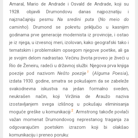
Amaral, Mario de Andrade i Osvald de Andrade, koji su
1928. objavili Drumondovu danas najpoznatiju i
najznačajniju pesmu
Na sredini puta
(
No meio do
caminho
). Drumond se pokretu priključio u kasnijim
godinama prve generacije modernista iz provincije, i ostao
je iz njega, u izvesnoj meri, izolovan, kako geografski tako i
tematskim i problemskim opsegom njegove poetike, ali ga
je svojim delom nadrastao. Većinu života proveo je živeći u
Rio de Ženeiru, radeći u državnoj službi. Njegova prva knjiga
1
poezije pod nazivom
Nešto poezije
(
Alguma Poesia
),
izdata 1930. godine, smatra se pokušajem da se zabeleže
svakodnevna iskustva na jedan formalno sveden,
neukrašen način, koji Viržinia de Araužo naziva
izostavljanjem svega izlišnog u pokušaju eliminisanja
2
moguće greške u komunikaciji
. Armstrong takođe povlači
važan momenat Drumondovog neprestanog traganja za
odgovarajućim poetskim izrazom koji bi olakšao
komunikaciju i preneo poruku: