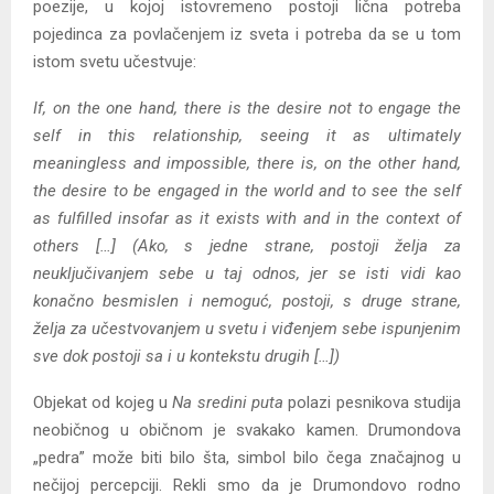
poezije, u kojoj istovremeno postoji lična potreba
pojedinca za povlačenjem iz sveta i potreba da se u tom
istom svetu učestvuje:
If, on the one hand, there is the desire not to engage the
self in this relationship, seeing it as ultimately
meaningless and impossible, there is, on the other hand,
the desire to be engaged in the world and to see the self
as fulfilled insofar as it exists with and in the context of
others […] (Ako, s jedne strane, postoji želja za
neuključivanjem sebe u taj odnos, jer se isti vidi kao
konačno besmislen i nemoguć, postoji, s druge strane,
želja za učestvovanjem u svetu i viđenjem sebe ispunjenim
sve dok postoji sa i u kontekstu drugih […])
Objekat od kojeg u
Na sredini puta
polazi pesnikova studija
neobičnog u običnom je svakako kamen. Drumondova
„pedra” može biti bilo šta, simbol bilo čega značajnog u
nečijoj percepciji. Rekli smo da je Drumondovo rodno