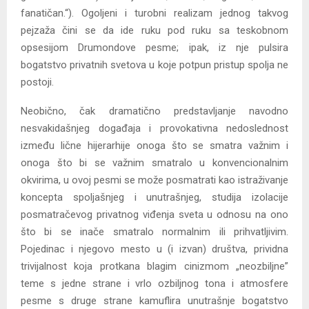
fanatičan.“). Ogoljeni i turobni realizam jednog takvog
pejzaža čini se da ide ruku pod ruku sa teskobnom
opsesijom Drumondove pesme; ipak, iz nje pulsira
bogatstvo privatnih svetova u koje potpun pristup spolja ne
postoji.
Neobično, čak dramatično predstavljanje navodno
nesvakidašnjeg događaja i provokativna nedoslednost
između lične hijerarhije onoga što se smatra važnim i
onoga što bi se važnim smatralo u konvencionalnim
okvirima, u ovoj pesmi se može posmatrati kao istraživanje
koncepta spoljašnjeg i unutrašnjeg, studija izolacije
posmatračevog privatnog viđenja sveta u odnosu na ono
što bi se inače smatralo normalnim ili prihvatljivim.
Pojedinac i njegovo mesto u (i izvan) društva, prividna
trivijalnost koja protkana blagim cinizmom „neozbiljne”
teme s jedne strane i vrlo ozbiljnog tona i atmosfere
pesme s druge strane kamuflira unutrašnje bogatstvo