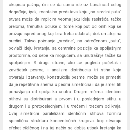
okupirao pažnju, čini se da samo ide uz banalnost celog
događaja; ipak, mentalna predstava koju „na sredini puta“
stvara može da implicira veoma jaku ideju raskršća, tačke
preloma, trenutka odluke o tome koji put od onih koji se
pružaju ispred onog koji bira treba odabrati, dok on stoji na
sredini. Takvo poimanje „sredine“, na određenom „putu“,
povlači ideju kretanja, sa centralne pozicije ka spoljašnjim
prostorima, od sebe ka mogućem, sa unutrašnje tačke ka
spoljašnjim. S druge strane, ako se pogleda početak i
završetak pesme, i analizira distribucija tri stiha koja
otvaraju i zatvaraju konstrukciju pesme, može se primetiti
da je repetitivna shema u pesmi simetrična i da je smer tih
ponavljanja od spolja ka unutra. Drugim rečima, identični
stihovi su distribuirani u prvom i u poslednjem stihu, u
drugom i u pretposlednjem, i u trećem i trećem od kraja.
Ovaj simetrični paralelizam identičnih stihova formira
specifičnu strukturu koncentričnih krugova, koji stvaraju
efekat cikličnog i na taj način se dobija utisak kretanja ka