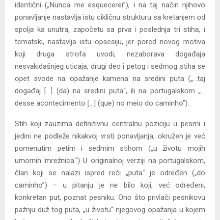
identični („Nunca me esquecerei”), i na taj način njihovo
ponavljanje nastavlja istu cikličnu strukturu sa kretanjem od
spolja ka unutra, započetu sa prva i poslednja tri stiha, i
tematski, nastavlja istu opsesiju, jer pored novog motiva
koji druga strofa uvodi, nezaborava događaja
nesvakidašnjeg uticaja, drugi deo i petog i sedmog stiha se
opet svode na opažanje kamena na sredini puta („…taj
događaj […] (da) na sredini puta“, ili na portugalskom „…
desse acontecimento […] (que) no meio do caminho”).
Stih koji zauzima definitivnu centralnu poziciju u pesmi i
jedini ne podleže nikakvoj vrsti ponavljanja, okružen je već
pomenutim petim i sedmim stihom („u životu mojih
umornih mrežnica.“) U originalnoj verziji na portugalskom,
član koji se nalazi ispred reči „puta“ je određen („do
caminho”) – u pitanju je ne bilo koji, već određeni,
konkretan put, poznat pesniku. Ono što privlači pesnikovu
pažnju duž tog puta, „u životu“ njegovog opažanja u kojem