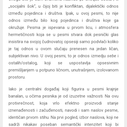
„socijalni šok“, u čijoj biti je konfliktan, dijalektički odnos
između pojedinca i društva. Ipak, u ovoj pesmi, to nije
odnos između bilo kog pojedinca i društva koje ga
okružuje. Pesma je ispevana u prvom licu, i atmosfera
hermetičnosti koja se u pesmi stvara dok pesnički glas
insistira na svojoj čudnovatoj opsesiji samo podvlači koliko
je taj odnos u ovom slučaju prenesen na jedan ličan,
subjektivan nivo. U ovoj pesmi, to je odnos izmedju
sebe
i
ostalih/ostalog, koji se uspostavlja opsesivnim
premišljanjem u potpuno ličnom, unutrašnjem, izolovanom
prostoru.
Iako je centralni događaj koji figurira u pesmi krajnje
banalan, u očima pesnika je od izuzetne važnosti. Na ovu
protivrečnost, koja vrlo efektno proizvodi stanje
iznenađenosti i začuđenosti, navodi i sam naslov pesme,
identičan prvom stihu. Na prvi pogled, izbor naslova, koji ne
sadrži nikakav poseban semantički intenzitet koji bi