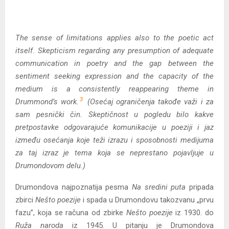
The sense of limitations applies also to the poetic act
itself. Skepticism regarding any presumption of adequate
communication in poetry and the gap between the
sentiment seeking expression and the capacity of the
medium is a consistently reappearing theme in
3
Drummond’s work.
(Osećaj ograničenja takođe važi i za
sam pesnički čin. Skeptičnost u pogledu bilo kakve
pretpostavke odgovarajuće komunikacije u poeziji i jaz
između osećanja koje teži izrazu i sposobnosti medijuma
za taj izraz je tema koja se neprestano pojavljuje u
Drumondovom delu.)
Drumondova najpoznatija pesma
Na sredini puta
pripada
zbirci
Nešto poezije
i spada u Drumondovu takozvanu „prvu
fazu”, koja se računa od zbirke
Nešto poezije
iz 1930. do
Ruža naroda
iz 1945. U pitanju je Drumondova