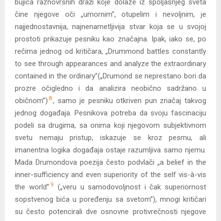
bujica raznovrsnih draži koje dolaze iz spoljašnjeg sveta
čine njegove oči „umornim”, otupelim i nevoljnim, je
najjednostavnija, najnenametljivija stvar koja se u svojoj
prostoti prikazuje pesniku kao značajna. Ipak, iako se, po
rečima jednog od kritičara, „Drummond battles constantly
to see through appearances and analyze the extraordinary
contained in the ordinary”(„Drumond se neprestano bori da
prozre očigledno i da analizira neobično sadržano u
8
običnom”)
, samo je pesniku otkriven pun značaj takvog
jednog događaja. Pesnikova potreba da svoju fascinaciju
podeli sa drugima, sa onima koji njegovom subjektivnom
svetu nemaju pristup, iskazuje se kroz pesmu, ali
imanentna logika događaja ostaje razumljiva samo njemu.
Mada Drumondova poezija često podvlači „a belief in the
inner-sufficiency and even superiority of the self vis-à-vis
9
the world”
(„veru u samodovoljnost i čak superiornost
sopstvenog bića u poređenju sa svetom”), mnogi kritičari
su često potencirali dve osnovne protivrečnosti njegove