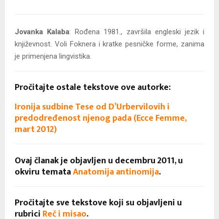
Jovanka Kalaba
:
Rođena 1981., završila engleski jezik i
književnost. Voli Foknera i kratke pesničke forme, zanima
je primenjena lingvistika.
Pročitajte ostale tekstove ove autorke:
Ironija sudbine Tese od D’Urbervilovih i
predodređenost njenog pada (Ecce Femme,
mart 2012)
Ovaj članak je objavljen u decembru 2011, u
okviru temata
Anatomija antinomija
.
Pročitajte sve tekstove koji su objavljeni u
rubrici
Reč i misao
.