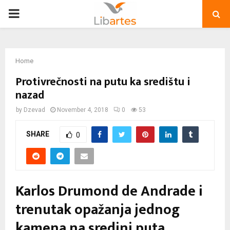
PRIMARY
MENU
Home
Protivrečnosti na putu ka središtu i
nazad
by
Dzevad
November 4, 2018
0
53
SHARE
0
Karlos Drumond de Andrade i
trenutak opažanja jednog
kamena na sredini puta