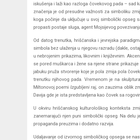
iskušenja i laži kao razloga čovekovog pada – sad k
značenja je od presudne važnosti za simboliku zmije 
koga počinje da uključuje u svoj simbolički opseg 
propasti postaje sluga, agent Mojsijevog povezivanja
Od datog trenutka, hrišćanska i jevrejska paradigm
simbola bez ulaženja u njegovu razradu (dakle, ostaj
u nebrojenim prikazima, likovnim i književnim. Akcen
se pored muškarca i žene sa njene strane prikazuje 
jabuku pruža stvorenje koje je pola zmija pola čovek;
trenutku njihovog pada. Vremenom je na skulptura
Miltonovoj poemi
Izgubljeni raj
, on zauzima oblik zm
Davija gde je ista predstavljena kao čovek sa rogovi
U okviru hrišćanskog kulturološkog konteksta zmija
zanemarajući njen puni simbolički opseg. Na delu j
propaganda preuzima i dodatno razvija.
Udaljavanje od izvornog simboličkog opsega se nasta