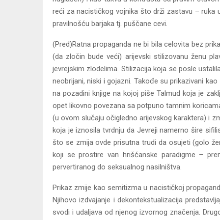
reći za nacističkog vojnika što drži zastavu – ruk
pravilnošću barjaka tj. puščane cevi.
(Pred)Ratna propaganda ne bi bila celovita bez prik
(da zločin bude veći) arijevski stilizovanu ženu p
jevrejskim zlodelima. Stilizacija koja se posle usta
neobrijani, niski i gojazni. Takođe su prikazivani 
na pozadini knjige na kojoj piše Talmud koja je za
opet likovno povezana sa potpuno tamnim koricama knj
(u ovom slučaju očigledno arijevskog karaktera) i zmi
koja je iznosila tvrdnju da Jevreji namerno šire sif
što se zmija ovde prisutna trudi da osujeti (golo 
koji se prostire van hrišćanske paradigme – pre
pervertiranog do seksualnog nasilništva.
Prikaz zmije kao semitizma u nacističkoj propagandi
Njihovo izdvajanje i dekontekstualizacija predsta
svodi i udaljava od njenog izvornog značenja. Dru