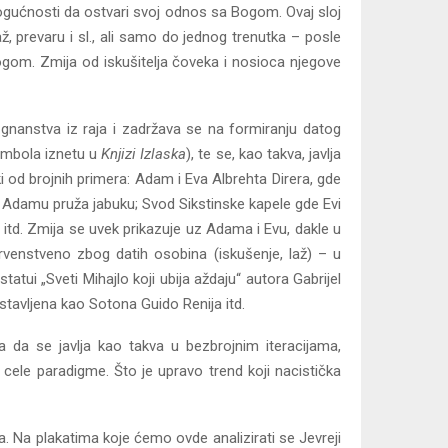
mogućnosti da ostvari svoj odnos sa Bogom. Ovaj sloj
ž, prevaru i sl., ali samo do jednog trenutka – posle
ogom. Zmija od iskušitelja čoveka i nosioca njegove
zgnanstva iz raja i zadržava se na formiranju datog
imbola iznetu u
Knjizi Izlaska
), te se, kao takva, javlja
i od brojnih primera: Adam i Eva Albrehta Direra, gde
a Adamu pruža jabuku; Svod Sikstinske kapele gde Evi
, itd. Zmija se uvek prikazuje uz Adama i Evu, dakle u
venstveno zbog datih osobina (iskušenje, laž) – u
tui „Sveti Mihajlo koji ubija aždaju“ autora Gabrijel
stavljena kao Sotona Guido Renija itd.
ja da se javlja kao takva u bezbrojnim iteracijama,
cele paradigme. Što je upravo trend koji nacistička
. Na plakatima koje ćemo ovde analizirati se Jevreji