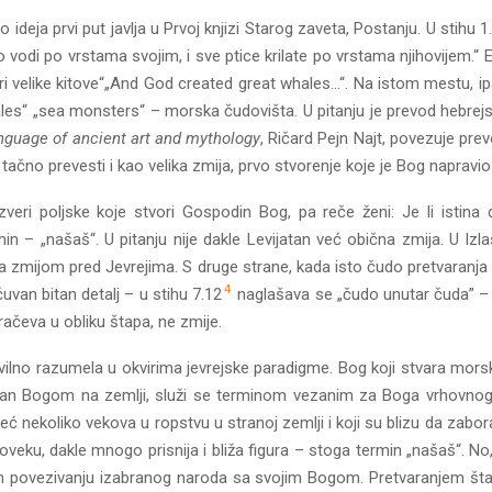
ideja prvi put javlja u Prvoj knjizi Starog zaveta, Postanju. U stihu 1
po vodi po vrstama svojim, i sve ptice krilate po vrstama njihovijem.
vori velike kitove“„And God created great whales…“. Na istom mestu, ip
es“ „sea monsters“ – morska čudovišta. U pitanju je prevod hebrejsk
nguage of ancient art and mythology
, Ričard Pejn Najt, povezuje pre
o tačno prevesti i kao velika zmija, prvo stvorenje koje je Bog napravio
veri poljske koje stvori Gospodin Bog, pa reče ženi: Je li istin
rmin – „našaš“. U pitanju nije dakle Levijatan već obična zmija. U Iz
o sa zmijom pred Jevrejima. S druge strane, kada isto čudo pretvaranj
4
uvan bitan detalj – u stihu 7.12
naglašava se „čudo unutar čuda” –
račeva u obliku štapa, ne zmije.
ravilno razumela u okvirima jevrejske paradigme. Bog koji stvara mors
ran Bogom na zemlji, služi se terminom vezanim za Boga vrhovnog t
eć nekoliko vekova u ropstvu u stranoj zemlji i koji su blizu da zabora
veku, dakle mnogo prisnija i bliža figura – stoga termin „našaš“. No,
m povezivanju izabranog naroda sa svojim Bogom. Pretvaranjem štap