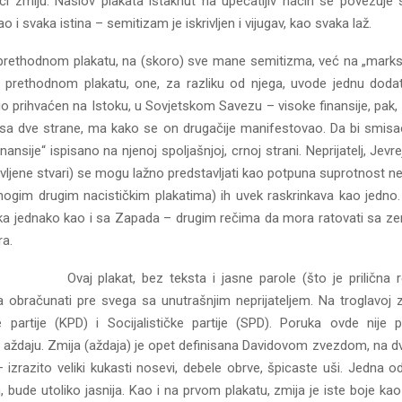
ći zmiju. Naslov plakata istaknut na upečatljiv način se povezuje
 svaka istina – semitizam je iskrivljen i vijugav, kao svaka laž.
 prethodnom plakatu, na (skoro) sve mane semitizma, već na „marksiz
 prethodnom plakatu, one, za razliku od njega, uvode jednu doda
io prihvaćen na Istoku, u Sovjetskom Savezu – visoke finansije, pak,
 sa dve strane, ma kako se on drugačije manifestovao. Da bi smisao b
ansije“ ispisano na njenoj spoljašnjoj, crnoj strani. Neprijatelj, Jevrej
vljene stvari) se mogu lažno predstavljati kao potpuna suprotnost ne
a mnogim drugim nacističkim plakatima) ih uvek raskrinkava kao jed
toka jednako kao i sa Zapada – drugim rečima da mora ratovati sa z
ra.
Ovaj plakat, bez teksta i jasne parole (što je prilič
bračunati pre svega sa unutrašnjim neprijateljem. Na troglavoj zmi
rtije (KPD) i Socijalističke partije (SPD). Poruka ovde nije p
 aždaju. Zmija (aždaja) je opet definisana Davidovom zvezdom, na dva
 izrazito veliki kukasti nosevi, debele obrve, špicaste uši. Jedna 
de utoliko jasnija. Kao i na prvom plakatu, zmija je iste boje kao 