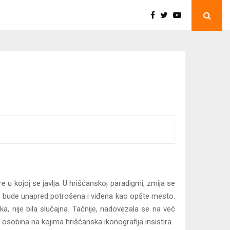
e u kojoj se javlja. U hrišćanskoj paradigmi, zmija se
ol bude unapred potrošena i viđena kao opšte mesto.
a, nije bila slučajna. Tačnije, nadovezala se na već
 osobina na kojima hrišćanska ikonografija insistira.