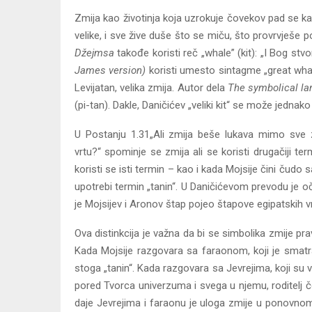
Zmija kao životinja koja uzrokuje čovekov pad se kao 
velike, i sve žive duše što se miču, što provrvješe 
Džejmsa
takođe koristi reč „whale” (kit): „I Bog st
James version)
koristi umesto sintagme „great whal
Levijatan, velika zmija. Autor dela
The symbolical la
(pi-tan). Dakle, Daničićev „veliki kit“ se može jednak
U Postanju 1.31„Ali zmija beše lukava mimo sve z
vrtu?“ spominje se zmija ali se koristi drugačiji te
koristi se isti termin – kao i kada Mojsije čini čud
upotrebi termin „tanin“. U Daničićevom prevodu je oč
je Mojsijev i Aronov štap pojeo štapove egipatskih v
Ova distinkcija je važna da bi se simbolika zmije p
Kada Mojsije razgovara sa faraonom, koji je smat
stoga „tanin“. Kada razgovara sa Jevrejima, koji su v
pored Tvorca univerzuma i svega u njemu, roditelj čo
daje Jevrejima i faraonu je uloga zmije u ponovno