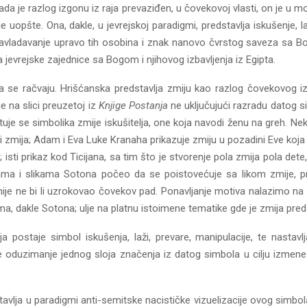
ada je razlog izgonu iz raja prevaziđen, u čovekovoj vlasti, on je u 
uopšte. Ona, dakle, u jevrejskoj paradigmi, predstavlja iskušenje, la
savladavanje upravo tih osobina i znak nanovo čvrstog saveza sa B
 jevrejske zajednice sa Bogom i njihovog izbavljenja iz Egipta.
a se račvaju. Hrišćanska predstavlja zmiju kao razlog čovekovog i
e na slici preuzetoj iz
Knjige Postanja
ne uključujući razradu datog s
tuje se simbolika zmije iskušitelja, one koja navodi ženu na greh. Nek
i zmija; Adam i Eva Luke Kranaha prikazuje zmiju u pozadini Eve koj
 isti prikaz kod Ticijana, sa tim što je stvorenje pola zmija pola dete
ma i slikama Sotona počeo da se poistovećuje sa likom zmije, pr
ije ne bi li uzrokovao čovekov pad. Ponavljanje motiva nalazimo na sta
ma, dakle Sotona; ulje na platnu istoimene tematike gde je zmija pred
 postaje simbol iskušenja, laži, prevare, manipulacije, te nastavl
e oduzimanje jednog sloja značenja iz datog simbola u cilju izmene 
vlja u paradigmi anti-semitske nacističke vizuelizacije ovog simbola