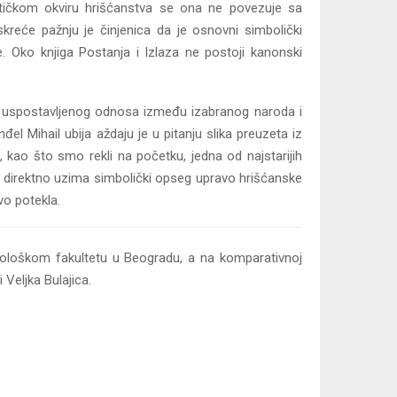
oetičkom okviru hrišćanstva se ona ne povezuje sa
kreće pažnju je činjenica da je osnovni simbolički
e. Oko knjiga Postanja i Izlaza ne postoji kanonski
o uspostavljenog odnosa između izabranog naroda i
el Mihail ubija aždaju je u pitanju slika preuzeta iz
, kao što smo rekli na početku, jedna od najstarijih
lo direktno uzima simbolički opseg upravo hrišćanske
vo potekla.
Filološkom fakultetu u Beogradu, a na komparativnoj
Veljka Bulajica.