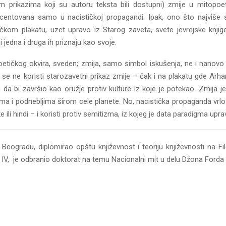
svim prikazima koji su autoru teksta bili dostupni) zmije u mitop
kcentovana samo u nacističkoj propagandi. Ipak, ono što najviše s
ičkom plakatu, uzet upravo iz Starog zaveta, svete jevrejske knjig
edna i druga ih priznaju kao svoje.
oetičkog okvira, sveden; zmija, samo simbol iskušenja, ne i nanov
e ne koristi starozavetni prikaz zmije – čak i na plakatu gde Arhanđ
a bi završio kao oružje protiv kulture iz koje je potekao. Zmija je
menima i podnebljima širom cele planete. No, nacistička propaganda vr
ili hindi – i koristi protiv semitizma, iz kojeg je data paradigma upra
Beogradu, diplomirao opštu književnost i teoriju književnosti na 
 IV, je odbranio doktorat na temu Nacionalni mit u delu Džona Forda i 