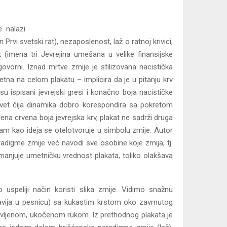
 nalazi
rvi svetski rat), nezaposlenost, laž o ratnoj krivici,
k (imena tri Jevrejina umešana u velike finansijske
govorni. Iznad mrtve zmije je stilizovana nacistička
ovetna na celom plakatu – implicira da je u pitanju krv
su ispisani jevrejski gresi i konačno boja nacističke
 devet čija dinamika dobro korespondira sa pokretom
jena crvena boja jevrejska krv, plakat ne sadrži druga
zam kao ideja se otelotvoruje u simbolu zmije. Autor
radigme zmije već navodi sve osobine koje zmija, tj.
manjuje umetničku vrednost plakata, toliko olakšava
uspeliji način koristi slika zmije. Vidimo snažnu
 savija u pesnicu) sa kukastim krstom oko zavrnutog
ravljenom, ukočenom rukom. Iz prethodnog plakata je