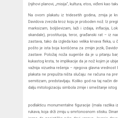
(njihovi planovi, „misija“, kultura, etos, viđeni kao t
Na ovom plakatu iz tridesetih godina, zmija je 
Davidova zvezda kroz koju je proboden nož. Iz pregiba
marksizam, boljševizam, laži i izdaja, inflacija, 
skandale), prostitucija, teror, građanski rat – iz 
zastava, tako da izgleda kao velika krvava fleka, u či
pošto je ista boja korišćena za zmijin jezik, Davido
zastave. Položaj noža sugeriše da je u pitanju bar
kukastog krsta, te implikacije da je nož kojim je ubi
važnija vizuelna rešenja – njegova glavna vrednost 
plakata ne prepušta ništa slučaju: ne računa na pre
semitizam, predstavljaju. Koliko god na taj način 
dalju mitologizaciju simbola zmije i smeštanje istog
podlakticu monumentalne figuracije (mala razlika i
rukava, koja drži zmiju u smrtonosnom stisku. Dina