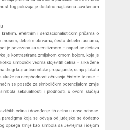
gidnost tog položaja je dodatno naglašena savršenom
ju
n kratkim, efektnim i senzacionalističkim pričama o
velikim nosem, debelim obrvama, često debelim usnama,
a i opet je povezana sa semitizmom – napad se dešava
evke je kontrastirana zmijskom crnom bojom, koja je
oliko simbolički veoma slojevitih celina – slika žene
 na drugi kraj antisemitske propagande, seriju plakata
ba da ukaže na neophodnost očuvanja čistote te rase –
j način se poseže za simboličkim potencijalom zmije
simbola seksualnosti i plodnosti, u ovom slučaju
ličitih celina i dovođenje tih celina u nove odnose.
ka paradigma koja se odvaja od judejske se dodatno
kog opsega zmije kao simbola sa Jevrejima i idejom