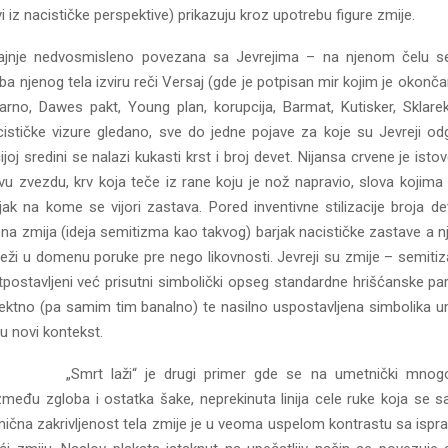
akvi iz nacističke perspektive) prikazuju kroz upotrebu figure zmije.
krajnje nedvosmisleno povezana sa Jevrejima – na njenom čelu se
 njenog tela izviru reči Versaj (gde je potpisan mir kojim je okončan P
Lokarno, Dawes pakt, Young plan, korupcija, Barmat, Kutisker, Sklare
nacističke vizure gledano, sve do jedne pojave za koje su Jevreji od
joj sredini se nalazi kukasti krst i broj devet. Nijansa crvene je ist
vu zvezdu, krv koja teče iz rane koju je nož napravio, slova kojima 
jak na kome se vijori zastava. Pored inventivne stilizacije broja
jena zmija (ideja semitizma kao takvog) barjak nacističke zastave a n
leži u domenu poruke pre nego likovnosti. Jevreji su zmije – semiti
tpostavljeni već prisutni simbolički opseg standardne hrišćanske pa
direktno (pa samim tim banalno) te nasilno uspostavljena simbolika u
 u novi kontekst.
„Smrt laži“ je drugi primer gde se na umetnički mnogo 
zmeđu zgloba i ostatka šake, neprekinuta linija cele ruke koja se
mična zakrivljenost tela zmije je u veoma uspelom kontrastu sa isp