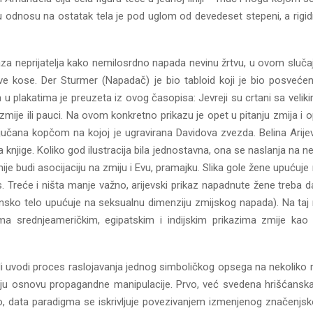
a u odnosu na ostatak tela je pod uglom od devedeset stepeni, a ri
aza neprijatelja kako nemilosrdno napada nevinu žrtvu, u ovom sluča
lave kose. Der Sturmer (Napadač) je bio tabloid koji je bio posveće
lila u plakatima je preuzeta iz ovog časopisa: Jevreji su crtani sa 
kao zmije ili pauci. Na ovom konkretno prikazu je opet u pitanju zmij
ključana kopčom na kojoj je ugravirana Davidova zvezda. Belina Arij
ige. Koliko god ilustracija bila jednostavna, ona se naslanja na nek
je budi asocijaciju na zmiju i Evu, pramajku. Slika gole žene upućuje
ilis. Treće i ništa manje važno, arijevski prikaz napadnute žene tre
žensko telo upućuje na seksualnu dimenziju zmijskog napada). Na ta
ma srednjeameričkim, egipatskim i indijskim prikazima zmije kao 
 uvodi proces raslojavanja jednog simboličkog opsega na nekoliko raz
vljaju osnovu propagandne manipulacije. Prvo, već svedena hrišćans
go, data paradigma se iskrivljuje povezivanjem izmenjenog značenjs